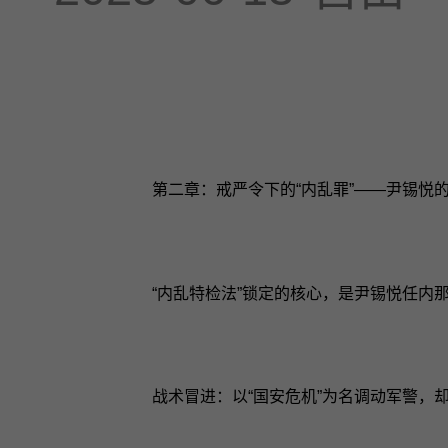
第二章：戒严令下的“内乱罪”——尹锡悦
“内乱特检法”锁定的核心，是尹锡悦任内
战术冒进：以“国安危机”为名调动军警，