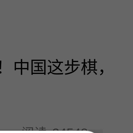
！中国这步棋，
阅读
34548