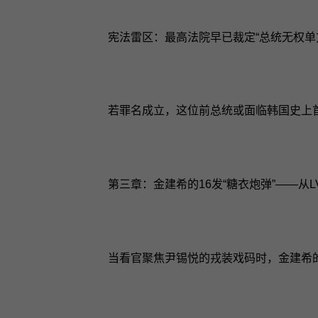
宪法雷区：最高法院早已裁定“总统无权单
若罪名成立，这位前总统或面临韩国史上首
第三章：金建希的16发“糖衣炮弹”——从
当看官聚焦尹锡悦的戎装戏码时，金建希的