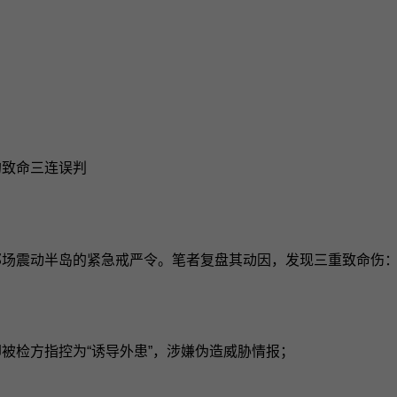
的致命三连误判
那场震动半岛的紧急戒严令。笔者复盘其动因，发现三重致命伤
却被检方指控为“诱导外患”，涉嫌伪造威胁情报；