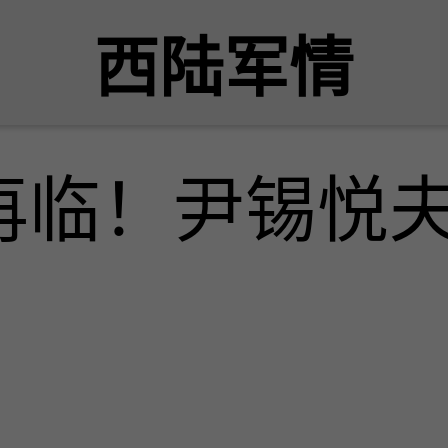
西陆军情
再临！尹锡悦