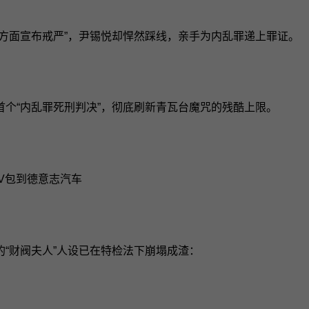
方面宣布戒严”，尹锡悦却悍然踩线，亲手为内乱罪递上罪证。
个“内乱罪死刑判决”，彻底刷新青瓦台魔咒的残酷上限。
LV包到德意志汽车
“财阀夫人”人设已在特检法下崩塌成渣：