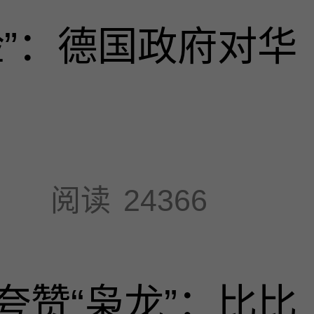
脸”：德国政府对华
阅读
24366
夸赞“枭龙”：比比