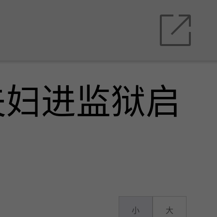
夫妇进监狱启
小
大