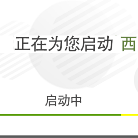
波斯第27波打
子，是美利坚命
相关