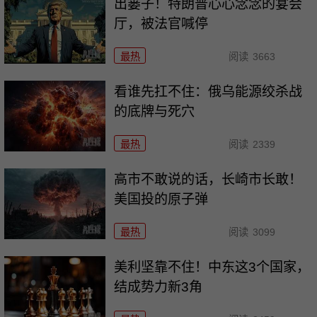
出篓子！特朗普心心念念的宴会
厅，被法官喊停
最热
阅读
3663
看谁先扛不住：俄乌能源绞杀战
的底牌与死穴
最热
阅读
2339
高市不敢说的话，长崎市长敢！
美国投的原子弹
最热
阅读
3099
美利坚靠不住！中东这3个国家，
结成势力新3角