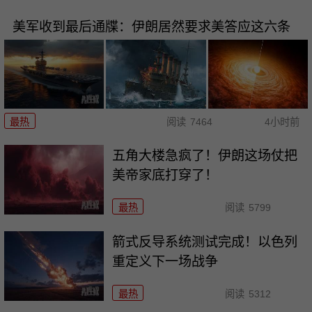
美军收到最后通牒：伊朗居然要求美答应这六条
最热
阅读
7464
4小时前
五角大楼急疯了！伊朗这场仗把
美帝家底打穿了！
最热
阅读
5799
箭式反导系统测试完成！以色列
重定义下一场战争
最热
阅读
5312