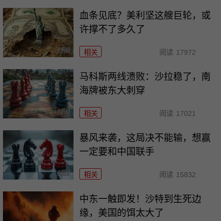
血条见底？美利坚这艘巨轮，或
许撑不了多久了
相关
阅读
17972
马科斯两线溃败：沙拉稳了，南
海牌被东大刺穿
相关
阅读
17021
暴风来袭，这局决不能输，想赢
一定要和中国联手
相关
阅读
15832
中东一触即发！沙特到生死边
缘，美国的饵太大了