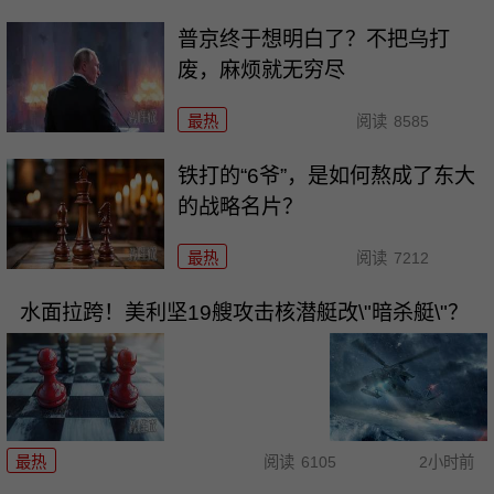
普京终于想明白了？不把乌打
废，麻烦就无穷尽
最热
阅读
8585
铁打的“6爷”，是如何熬成了东大
的战略名片？
最热
阅读
7212
水面拉跨！美利坚19艘攻击核潜艇改\"暗杀艇\"？
最热
阅读
6105
2小时前