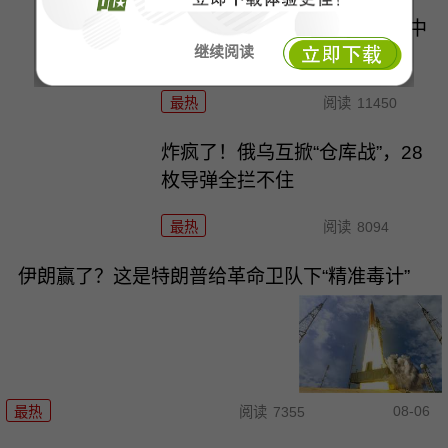
五角大楼这操作！美军报告称中
继续阅读
国导弹不如伊朗？
最热
阅读
11450
炸疯了！俄乌互掀“仓库战”，28
枚导弹全拦不住
最热
阅读
8094
伊朗赢了？这是特朗普给革命卫队下“精准毒计”
08-06
最热
阅读
7355