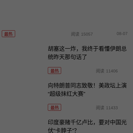
08-07
最热
阅读
15057
胡塞这一炸，我终于看懂伊朗总
统昨天那句话了
最热
阅读
11406
向特朗普同志致敬！美政坛上演
“超级抹红大赛”
最热
阅读
11433
印度豪赌千亿卢比，要对中国光
伏“卡脖子”？