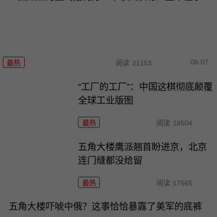
08-07
最热
阅读
21153
“工厂的工厂”：中国这棋彻底颠覆
全球工业版图
最热
阅读
18504
五角大楼鹰派翘首盼进京，北京
连门缝都没给留
最热
阅读
17565
五角大楼吓唬中俄？这事恰恰暴露了美军的底裤