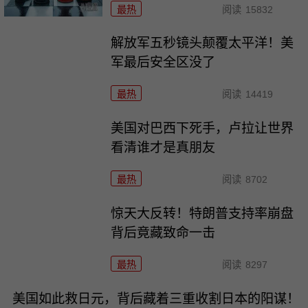
最热
阅读
15832
解放军五秒镜头颠覆太平洋！美
军最后安全区没了
最热
阅读
14419
美国对巴西下死手，卢拉让世界
看清谁才是真朋友
最热
阅读
8702
惊天大反转！特朗普支持率崩盘
背后竟藏致命一击
最热
阅读
8297
美国如此救日元，背后藏着三重收割日本的阳谋！