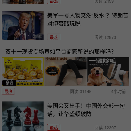
最热
阅读
2459
美军一号人物突然“反水”？特朗普
对伊豪赌玩脱
最热
阅读
12873
双十一现货专场真如平台商家所说的那样吗？
最热
阅读
31145
4小时前
美国会又出手！中国外交部一句
话，让华盛顿破防
最热
阅读
12307