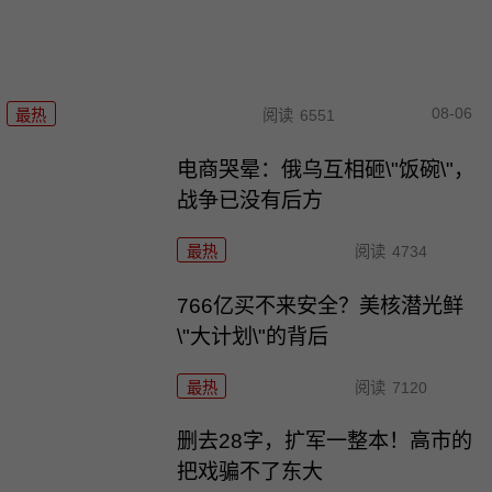
08-06
最热
阅读
6551
电商哭晕：俄乌互相砸\"饭碗\"，
战争已没有后方
最热
阅读
4734
766亿买不来安全？美核潜光鲜
\"大计划\"的背后
最热
阅读
7120
删去28字，扩军一整本！高市的
把戏骗不了东大