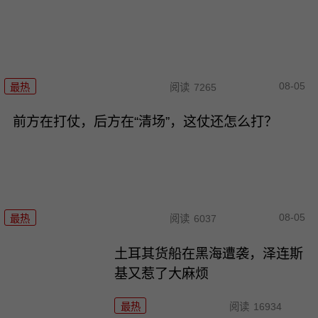
08-05
最热
阅读
7265
前方在打仗，后方在“清场”，这仗还怎么打？
08-05
最热
阅读
6037
土耳其货船在黑海遭袭，泽连斯
基又惹了大麻烦
最热
阅读
16934