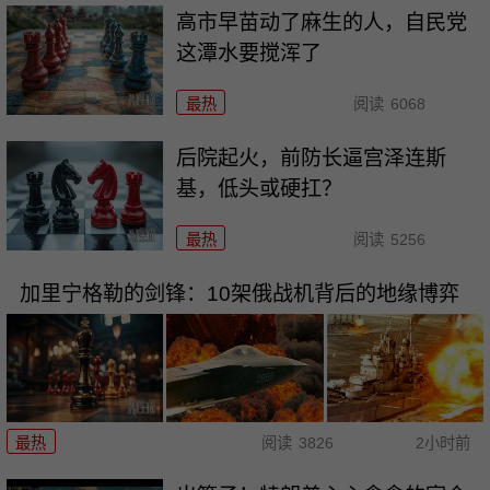
高市早苗动了麻生的人，自民党
这潭水要搅浑了
最热
阅读
6068
后院起火，前防长逼宫泽连斯
基，低头或硬扛？
最热
阅读
5256
加里宁格勒的剑锋：10架俄战机背后的地缘博弈
最热
阅读
3826
2小时前