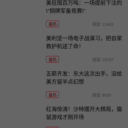
美狂囤百万吨：一场提前下注的
\"铜牌军备竞赛\"
最热
阅读
11463
美利坚一场电子战演习，把自家
救护机送了命！
最热
阅读
10197
五箭齐发：东大这次出手，没给
美方留半点幻想
最热
阅读
8020
红海惊涛！沙特摆开大棋局，猫
鼠游戏才刚开场