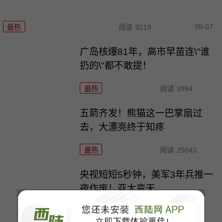
08-07
最热
阅读
9219
广岛核爆81年，高市早苗连\"谁
扔的\"都不敢提！
最热
阅读
3994
五箭齐发！熊猫这一巴掌扇过
去，大漂亮终于知疼
最热
阅读
25643
央视短短5秒钟，美军3年兵推一
夜作废！亚太变天
最热
阅读
22215