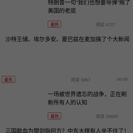
特朗普一句“我们也想要导弹”揭了
美国的老底
最热
阅读
6727
沙特王储、埃尔多安、夏巴兹在麦加搞了个大新闻
08-08
最热
阅读
5867
一场被世界遗忘的战争，正在刷
新所有人的认知
最热
阅读
26600
三国歃血为盟剑指何方？中东大棋有人坐不住了！