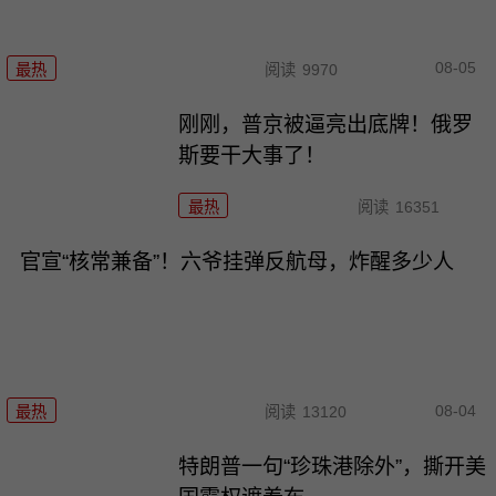
08-05
最热
阅读
9970
刚刚，普京被逼亮出底牌！俄罗
斯要干大事了！
最热
阅读
16351
官宣“核常兼备”！六爷挂弹反航母，炸醒多少人
08-04
最热
阅读
13120
特朗普一句“珍珠港除外”，撕开美