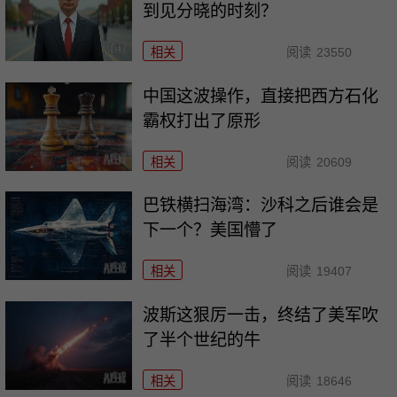
到见分晓的时刻？
相关
阅读
23550
中国这波操作，直接把西方石化
霸权打出了原形
相关
阅读
20609
巴铁横扫海湾：沙科之后谁会是
下一个？美国懵了
相关
阅读
19407
波斯这狠厉一击，终结了美军吹
了半个世纪的牛
相关
阅读
18646