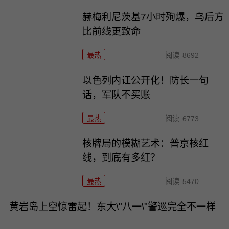
赫梅利尼茨基7小时殉爆，乌后方
比前线更致命
最热
阅读
8692
以色列内讧公开化！防长一句
话，军队不买账
最热
阅读
6773
核牌局的模糊艺术：普京核红
线，到底有多红？
最热
阅读
5470
黄岩岛上空惊雷起！东大\"八一\"警巡完全不一样