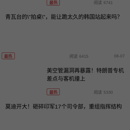
最热
阅读
6741
青瓦台的\"拍桌\"，能让跪太久的韩国站起来吗？
08-07
最热
阅读
6415
美空管漏洞再暴露！特朗普专机
差点与客机撞上
最热
阅读
5330
莫迪开大！砸碎印军17个司令部，重组指挥结构