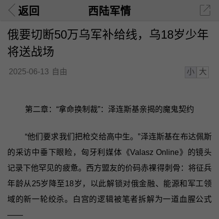
返回
西陆军情
俄要切断50万乌军补给线，乌18岁少年
将送战场
小
大
2025-06-13
自由
第二章：“拿命换制裁”：泽连斯基亲揭的魔鬼契约
“他们要求我们把枪交给高中生。”泽连斯基在布达佩斯
的采访中垂下眼睑，匈牙利媒体《Valasz Online》的镜头
记录下他罕见的疲惫。西方盟友的价码赤裸得刺骨：将征兵
年龄从25岁降至18岁，以此解锁对俄金融、能源和军工领
域的新一轮绞杀。白宫的逻辑被笔者拆解为一道血腥公式
——