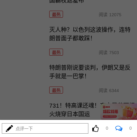
国霸权遮羞布
最热
阅读
12075
灭人种？以色列这波操作，连特
朗普面子都敢踩！
最热
阅读
7503
特朗普刚说要谈判，伊朗又是反
手就是一巴掌！
最热
阅读
6344
731！特高课还魂！高市早苗两把
火烧穿日本国运
0
0
最热
阅读
5901
点评一下