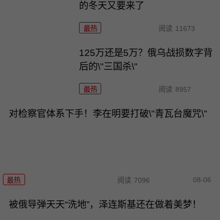
的冬天又要来了
最热
阅读
11673
125万还是5万？俄乌战损数字背
后的\"三国杀\"
最热
阅读
8957
对检察官体系下手！李在明要打破\"青瓦台魔咒\"
08-06
最热
阅读
7096
被俄导弹天天“洗地”，泽连斯基还在做着美梦！