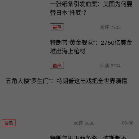
一张纸条引发血案：美国为何要
替日本“托底”？
最热
阅读
7203
特朗普“黄金舰队”：2750亿美金
堆出海上棺材
最热
阅读
5904
五角大楼“罗生门”：特朗普这出戏把全世界演懵
08-06
最热
阅读
5690
特朗普扔下两条路，波斯都不