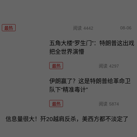
08-06
最热
阅读
4442
五角大楼“罗生门”：特朗普这出戏
把全世界演懵
最热
阅读
4297
伊朗赢了？这是特朗普给革命卫
队下“精准毒计”
最热
阅读
5874
信息量很大！歼20越肩反杀，美西方都不淡定了