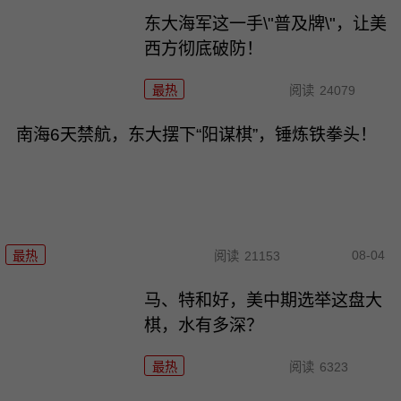
东大海军这一手\"普及牌\"，让美
西方彻底破防！
最热
阅读
24079
南海6天禁航，东大摆下“阳谋棋”，锤炼铁拳头！
08-04
最热
阅读
21153
马、特和好，美中期选举这盘大
棋，水有多深？
最热
阅读
6323