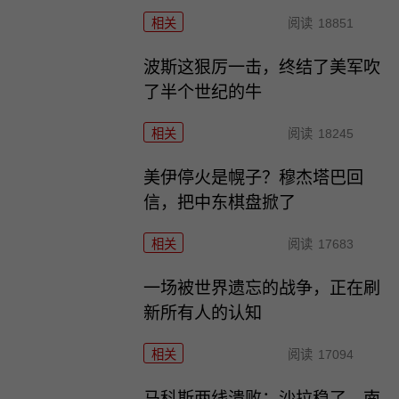
相关
阅读
18851
波斯这狠厉一击，终结了美军吹
了半个世纪的牛
相关
阅读
18245
美伊停火是幌子？穆杰塔巴回
信，把中东棋盘掀了
相关
阅读
17683
一场被世界遗忘的战争，正在刷
新所有人的认知
相关
阅读
17094
马科斯两线溃败：沙拉稳了，南