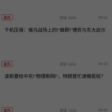
08-04
最热
阅读
8668
千机压境：俄乌战场上的\"蜂群\"博弈与东大启示
08-04
最热
阅读
8456
波斯要给中东\"物理断网\"，特朗普忙递橄榄枝？
08-04
最热
阅读
7133