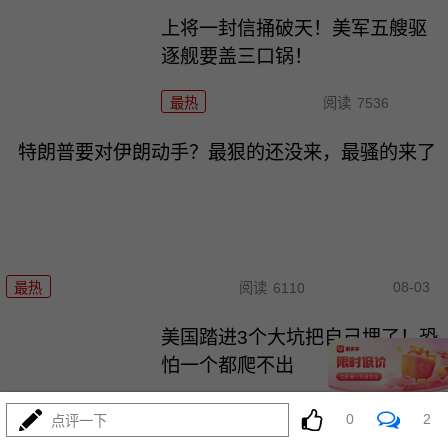
上将一封信捅破天！美军五艘驱
逐舰要盖三口锅！
最热
阅读
7536
特朗普要对伊朗动手？最狠的还没来，最骚的来了
08-03
最热
阅读
6110
美国踏进3个大坑把自己埋了！恐
怕一个都爬不出
最热
阅读
17685
0
2
点评一下