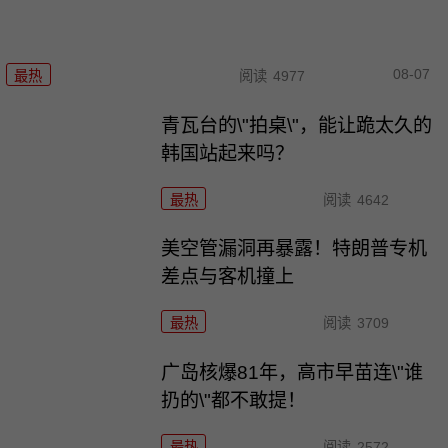
08-07
最热
阅读
4977
青瓦台的\"拍桌\"，能让跪太久的
韩国站起来吗？
最热
阅读
4642
美空管漏洞再暴露！特朗普专机
差点与客机撞上
最热
阅读
3709
广岛核爆81年，高市早苗连\"谁
扔的\"都不敢提！
最热
阅读
2572