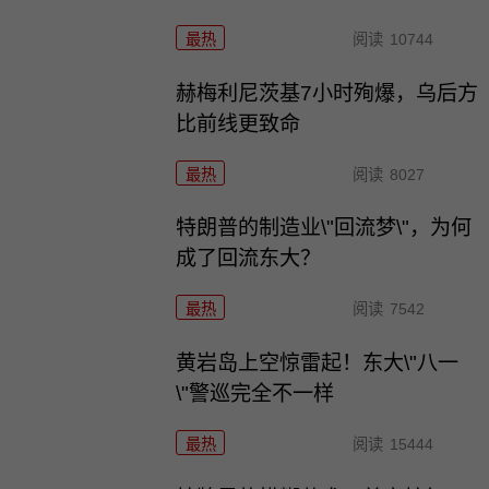
最热
阅读
10744
赫梅利尼茨基7小时殉爆，乌后方
比前线更致命
最热
阅读
8027
特朗普的制造业\"回流梦\"，为何
成了回流东大？
最热
阅读
7542
黄岩岛上空惊雷起！东大\"八一
\"警巡完全不一样
最热
阅读
15444