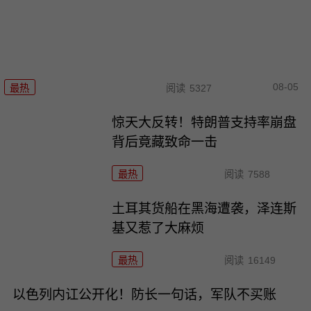
08-05
最热
阅读
5327
惊天大反转！特朗普支持率崩盘
背后竟藏致命一击
最热
阅读
7588
土耳其货船在黑海遭袭，泽连斯
基又惹了大麻烦
最热
阅读
16149
以色列内讧公开化！防长一句话，军队不买账