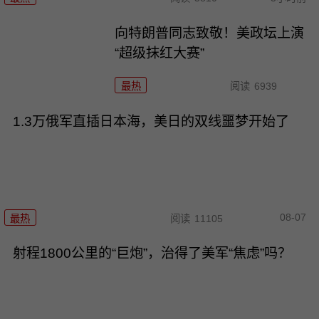
向特朗普同志致敬！美政坛上演
“超级抹红大赛”
最热
阅读
6939
1.3万俄军直插日本海，美日的双线噩梦开始了
08-07
最热
阅读
11105
射程1800公里的“巨炮”，治得了美军“焦虑”吗？