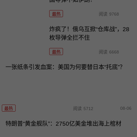
最热
阅读
9768
炸疯了！俄乌互掀“仓库战”，28
枚导弹全拦不住
最热
阅读
6668
一张纸条引发血案：美国为何要替日本“托底”？
08-06
最热
阅读
5712
特朗普“黄金舰队”：2750亿美金堆出海上棺材