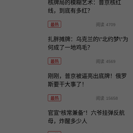
核牌局的模糊艺术：普京核红
线，到底有多红？
最热
阅读
4709
扎胖摊牌：乌克兰的\"北约梦\"为
何成了一地鸡毛？
最热
阅读
4569
刚刚，普京被逼亮出底牌！俄罗
斯要干大事了！
最热
阅读
15658
官宣“核常兼备”！六爷挂弹反航
母，炸醒多少人