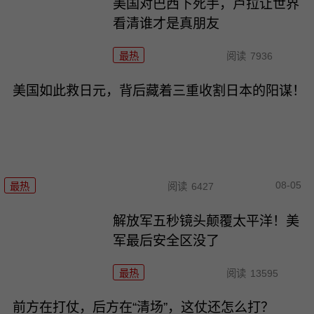
美国对巴西下死手，卢拉让世界
看清谁才是真朋友
最热
阅读
7936
美国如此救日元，背后藏着三重收割日本的阳谋！
08-05
最热
阅读
6427
解放军五秒镜头颠覆太平洋！美
军最后安全区没了
最热
阅读
13595
前方在打仗，后方在“清场”，这仗还怎么打？