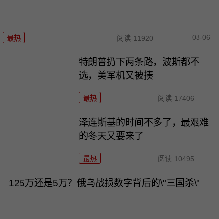
08-06
最热
阅读
11920
特朗普扔下两条路，波斯都不
选，美军机又被揍
最热
阅读
17406
泽连斯基的时间不多了，最艰难
的冬天又要来了
最热
阅读
10495
125万还是5万？俄乌战损数字背后的\"三国杀\"