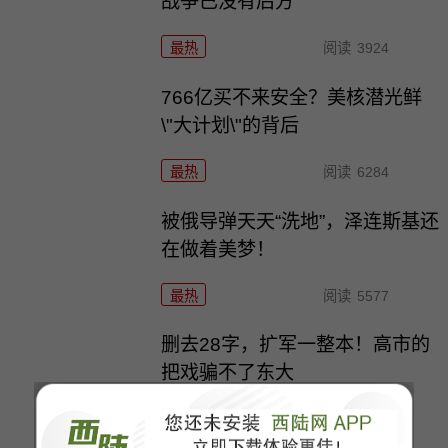
战争已没有后方
最热
阅读
3924
766亿买不来安全？美核潜光鲜
\"大计划\"的背后
最热
阅读
6284
被俄导弹天天“洗地”，泽连斯基还
在做着美梦！
最热
阅读
5577
删去28字，扩军一整本！高市的
把戏骗不了东大
最热
阅读
5342