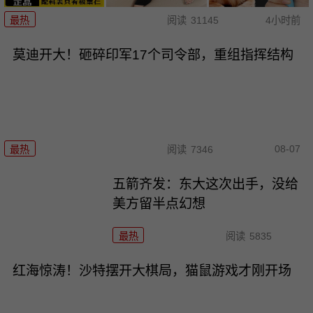
最热
阅读
31145
4小时前
莫迪开大！砸碎印军17个司令部，重组指挥结构
08-07
最热
阅读
7346
五箭齐发：东大这次出手，没给
美方留半点幻想
最热
阅读
5835
红海惊涛！沙特摆开大棋局，猫鼠游戏才刚开场