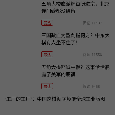
五角大楼鹰派翘首盼进京，北京
连门缝都没给留
最热
阅读
11437
三国歃血为盟剑指何方？中东大
棋有人坐不住了！
最热
阅读
11556
五角大楼吓唬中俄？这事恰恰暴
露了美军的底裤
最热
阅读
9458
“工厂的工厂”：中国这棋彻底颠覆全球工业版图