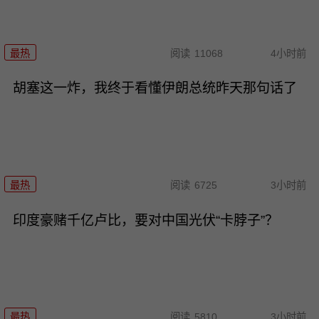
最热
阅读
11068
4小时前
胡塞这一炸，我终于看懂伊朗总统昨天那句话了
最热
阅读
6725
3小时前
印度豪赌千亿卢比，要对中国光伏“卡脖子”？
最热
阅读
5810
3小时前