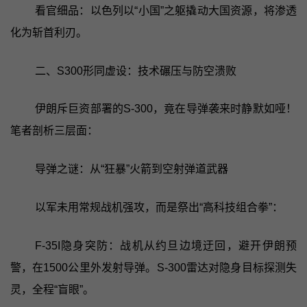
看官细品：以色列以“小国”之躯撬动大国资源，将渗透
化为斩首利刃。
二、S300形同虚设：技术碾压与防空溃败
伊朗斥巨资部署的S-300，竟在导弹袭来时静默如哑！
笔者剖析三层面：
导弹之谜：从“狂暴”火箭到空射弹道武器
以军未用常规战机强攻，而是祭出“高科技组合拳”：
F-35I隐身突防：战机从约旦边境迂回，避开伊朗预
警，在1500公里外发射导弹。S-300雷达对隐身目标探测失
灵，全程“盲眼”。