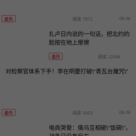
08-06
最热
阅读
7971
扎卢日内说的一句话，把北约的
脸按在地上摩擦
最热
阅读
12494
对检察官体系下手！李在明要打破\"青瓦台魔咒\"
08-06
最热
阅读
6053
电商哭晕：俄乌互相砸\"饭碗\"，