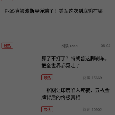
F-35真被波斯导弹端了！美军这次到底输在哪
08-04
最热
阅读
6959
算了不打了？特朗普这脚刹车，
把全世界都晃吐了
最热
阅读
15669
一张图让印度陷入死寂，五枚金
牌背后的终极真相
最热
阅读
10902