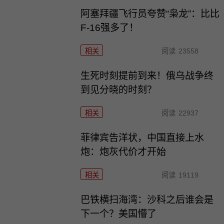
阿塞拜疆飞行员夸赞“枭龙”：比比
F-16强多了！
相关
阅读
23558
生死时刻提前到来！俄乌战争终
到见分晓的时刻？
相关
阅读
22937
菲律宾告洋状，中国直接上水
炮：炮灰代价才开始
相关
阅读
19119
巴铁横扫海湾：沙科之后谁会是
下一个？美国懵了