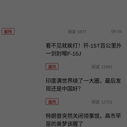
08-05
最热
阅读
5977
看不见就挨打！歼-15T百公里外
一剑封喉F-15J
最热
阅读
12991
印度满世界绕了一大圈，最后发
现还是中国好？
最热
阅读
12701
特朗普突然关闭领事馆，高市早
苗的美梦该醒了