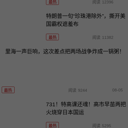
最热
阅读
12396
特朗普一句“珍珠港除外”，撕开美
国霸权遮羞布
最热
阅读
11382
里海一声巨响，这次差点把两场战争炸成一锅粥！
08-05
最热
阅读
9244
731！特高课还魂！高市早苗两把
火烧穿日本国运
最热
阅读
5295