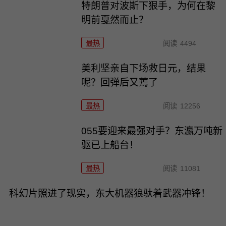
特朗普对波斯下狠手，为何在黎
明前戛然而止？
最热
阅读
4494
美利坚亲自下场救日元，结果
呢？回弹后又蔫了
最热
阅读
12256
055要迎来最强对手？东瀛万吨新
驱已上船台！
最热
阅读
11081
科幻片照进了现实，东大机器狼驮着武器冲锋！