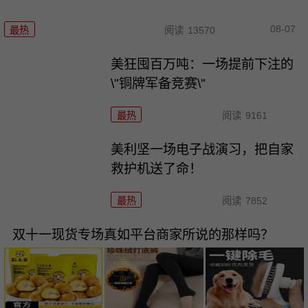
08-07
最热
阅读
13570
美狂囤百万吨：一场提前下注的
\"铜牌军备竞赛\"
最热
阅读
9161
美利坚一场电子战演习，把自家
救护机送了命！
最热
阅读
7852
双十一现货专场真如平台商家所说的那样吗？