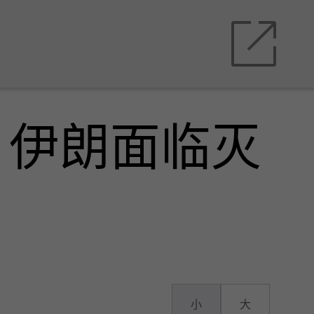
，伊朗面临灭
小
大