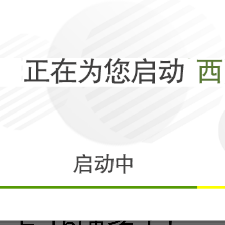
子，是美利坚命
相关
阿塞拜疆飞行员
F-16强多了！