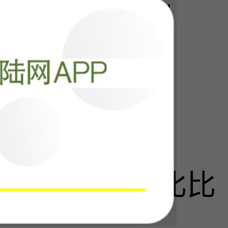
门
阅读
25927
夸赞“枭龙”：比比