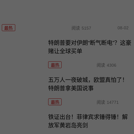
08-02
最热
阅读
5157
特朗普要对伊朗“断气断电”？这豪
赌让全球买单
最热
阅读
4306
五万人一夜破城，欧盟真怕了！
特朗普拿美国说事
最热
阅读
14771
铁证出台！菲律宾求锤得锤！解
放军黄岩岛亮剑