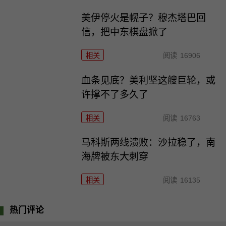
美伊停火是幌子？穆杰塔巴回
信，把中东棋盘掀了
相关
阅读
16906
血条见底？美利坚这艘巨轮，或
许撑不了多久了
相关
阅读
16763
马科斯两线溃败：沙拉稳了，南
海牌被东大刺穿
相关
阅读
16135
热门评论