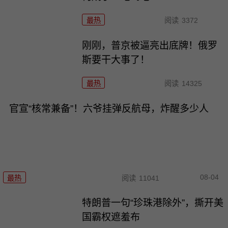
最热
阅读
3372
刚刚，普京被逼亮出底牌！俄罗
斯要干大事了！
最热
阅读
14325
官宣“核常兼备”！六爷挂弹反航母，炸醒多少人
08-04
最热
阅读
11041
特朗普一句“珍珠港除外”，撕开美
国霸权遮羞布