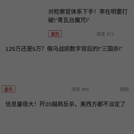
对检察官体系下手！李在明要打
破\"青瓦台魔咒\"
最热
阅读
872
125万还是5万？俄乌战损数字背后的\"三国杀\"
最热
阅读
989
刚刚
信息量很大！歼20越肩反杀，美西方都不淡定了