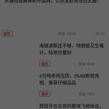
东瀛彻底撕掉和平面具，公然发射进攻性武器！
08-03
最热
阅读
10692
海锁波斯还不够，特朗普又生毒
计，陆地也要封
最热
阅读
8099
4万吨老将压阵，054B新锐亮
相：美菲仔细品品
最热
阅读
7903
西班牙在北非的那块飞地休达，