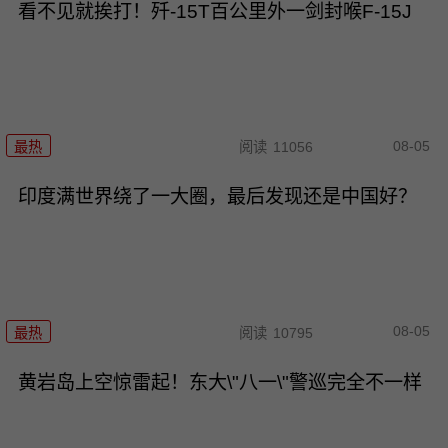
看不见就挨打！歼-15T百公里外一剑封喉F-15J
08-05
最热
阅读
11056
印度满世界绕了一大圈，最后发现还是中国好？
08-05
最热
阅读
10795
黄岩岛上空惊雷起！东大\"八一\"警巡完全不一样