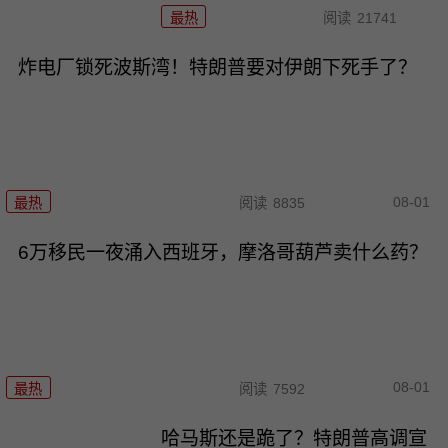
最热
阅读
21741
炸电厂锁死波斯湾！特朗普要对伊朗下死手了？
08-01
最热
阅读
8835
6万移民一夜涌入西班牙，摩洛哥葫芦卖什么药？
08-01
最热
阅读
7592
哈马斯还是跪了？特朗普高调宣