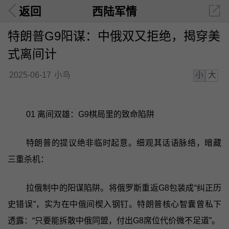
返回
西陆军情
特朗普G9阳谋：中俄双又拒绝，揭穿美
式离间计
小
大
2025-06-17
小鸟
01 离间双雄：G9棋局里的致命陷阱
特朗普的提议绝非临时起意。细观其话语脉络，暗藏
三重杀机：
拉俄制中的阳谋陷阱。将俄罗斯重返G8包装成“纠正历
史错误”，实为在中俄间楔入钢钉。特朗普核心智囊曾私下
透露：“只要能拆散中俄同盟，付出G8席位代价微不足道”。