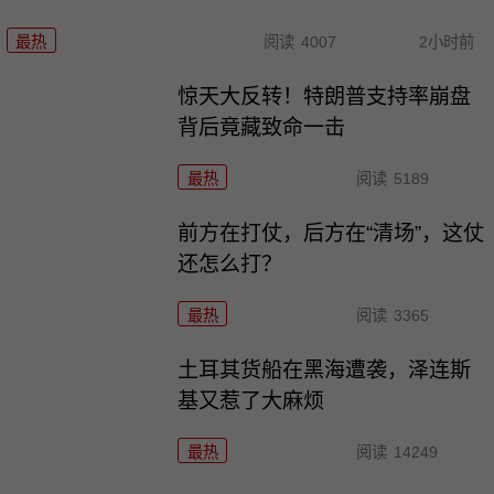
最热
阅读
4007
2小时前
惊天大反转！特朗普支持率崩盘
背后竟藏致命一击
最热
阅读
5189
前方在打仗，后方在“清场”，这仗
还怎么打？
最热
阅读
3365
土耳其货船在黑海遭袭，泽连斯
基又惹了大麻烦
最热
阅读
14249