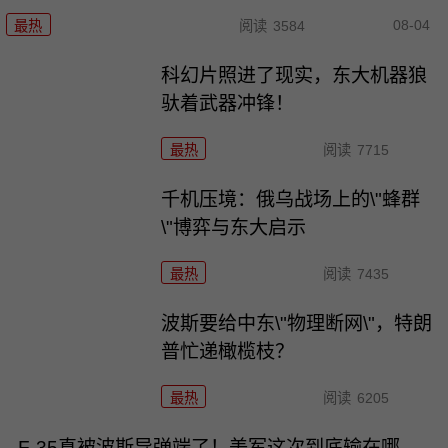
08-04
最热
阅读
3584
科幻片照进了现实，东大机器狼
驮着武器冲锋！
最热
阅读
7715
千机压境：俄乌战场上的\"蜂群
\"博弈与东大启示
最热
阅读
7435
波斯要给中东\"物理断网\"，特朗
普忙递橄榄枝？
最热
阅读
6205
F-35真被波斯导弹端了！美军这次到底输在哪