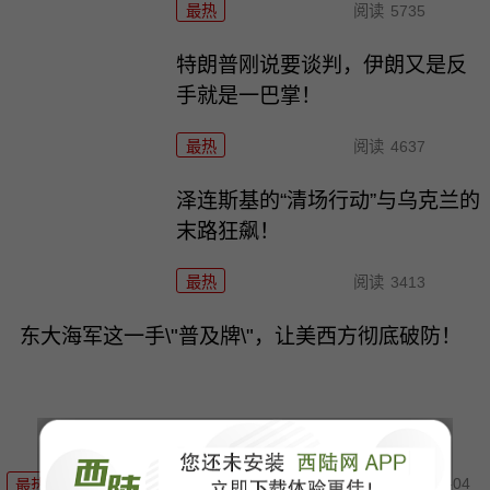
最热
阅读
5735
特朗普刚说要谈判，伊朗又是反
手就是一巴掌！
最热
阅读
4637
泽连斯基的“清场行动”与乌克兰的
末路狂飙！
最热
阅读
3413
东大海军这一手\"普及牌\"，让美西方彻底破防！
08-04
最热
阅读
22101