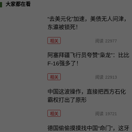
大家都在看
“去美元化”加速，美债无人问津，
东瀛被锁死！
相关
阅读
22977
阿塞拜疆飞行员夸赞“枭龙”：比比
F-16强多了！
相关
阅读
22913
中国这波操作，直接把西方石化
霸权打出了原形
相关
阅读
19721
德国偷偷摸摸找中国“命门”，这牙