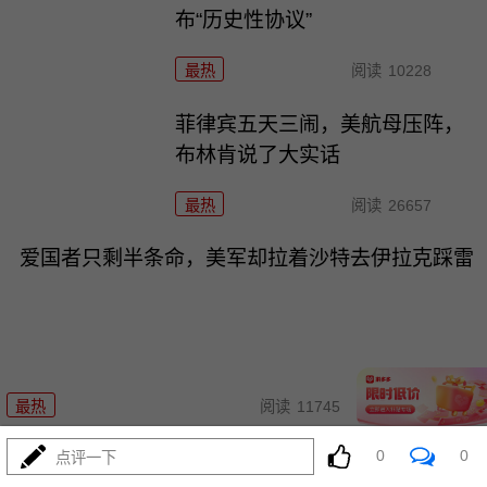
布“历史性协议”
最热
阅读
10228
菲律宾五天三闹，美航母压阵，
布林肯说了大实话
最热
阅读
26657
爱国者只剩半条命，美军却拉着沙特去伊拉克踩雷
07-31
最热
阅读
11745
0
0
歼-36五架原型机轮番上天，美F-47还在PPT画鸭
点评一下