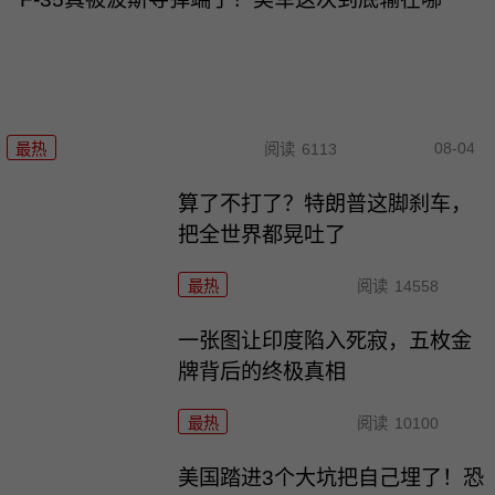
08-04
最热
阅读
6113
算了不打了？特朗普这脚刹车，
把全世界都晃吐了
最热
阅读
14558
一张图让印度陷入死寂，五枚金
牌背后的终极真相
最热
阅读
10100
美国踏进3个大坑把自己埋了！恐