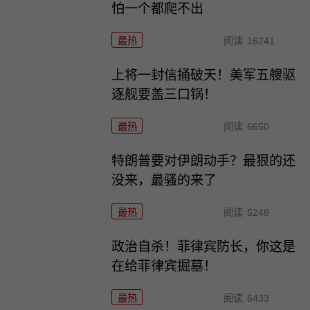
怕一个都爬不出
最热
阅读
16241
上将一封信捅破天！美军五艘驱
逐舰要盖三口锅！
最热
阅读
6650
特朗普要对伊朗动手？最狠的还
没来，最骚的来了
最热
阅读
5248
政治自杀！菲律宾防长，你这是
在给菲律宾掘墓！
最热
阅读
6433