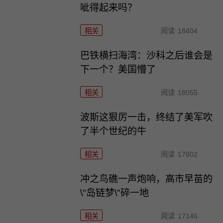
呲得起来吗？
相关
阅读
18404
巴铁横扫海湾：沙科之后谁会是
下一个？美国懵了
相关
阅读
18055
波斯这狠厉一击，终结了美军吹
了半个世纪的牛
相关
阅读
17802
冲之鸟礁一声炮响，高市早苗的
\"岛链梦\"碎一地
相关
阅读
17146