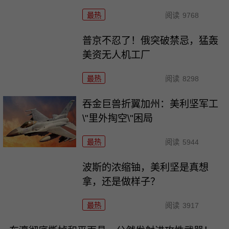
最热
阅读
9768
普京不忍了！俄突破禁忌，猛轰
美资无人机工厂
最热
阅读
8298
吞金巨兽折翼加州：美利坚军工
\"里外掏空\"困局
最热
阅读
5944
波斯的浓缩铀，美利坚是真想
拿，还是做样子？
最热
阅读
3917