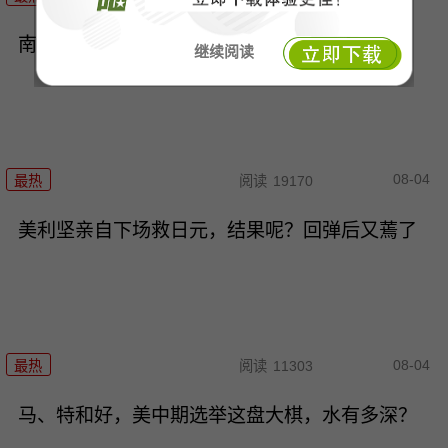
南海6天禁航，东大摆下“阳谋棋”，锤炼铁拳头！
继续阅读
08-04
最热
阅读
19170
美利坚亲自下场救日元，结果呢？回弹后又蔫了
08-04
最热
阅读
11303
马、特和好，美中期选举这盘大棋，水有多深？