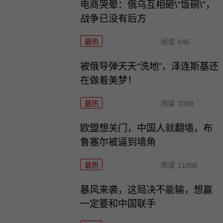
电商哭晕：俄乌互相砸\"饭碗\"，
战争已没有后方
最热
阅读
646
被俄导弹天天“洗地”，泽连斯基还
在做着美梦！
最热
阅读
1009
欧盟想关门，中国人就翻墙，布
鲁塞尔被逼到墙角
最热
阅读
11996
暴风来袭，这局决不能输，想赢
一定要和中国联手