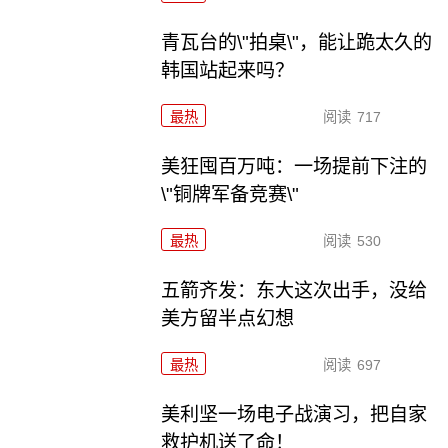
青瓦台的\"拍桌\"，能让跪太久的
韩国站起来吗？
最热
阅读
717
美狂囤百万吨：一场提前下注的
\"铜牌军备竞赛\"
最热
阅读
530
五箭齐发：东大这次出手，没给
美方留半点幻想
最热
阅读
697
美利坚一场电子战演习，把自家
救护机送了命！