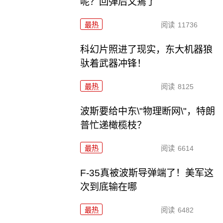
呢？回弹后又蔫了
最热
阅读
11736
科幻片照进了现实，东大机器狼
驮着武器冲锋！
最热
阅读
8125
波斯要给中东\"物理断网\"，特朗
普忙递橄榄枝？
最热
阅读
6614
F-35真被波斯导弹端了！美军这
次到底输在哪
最热
阅读
6482