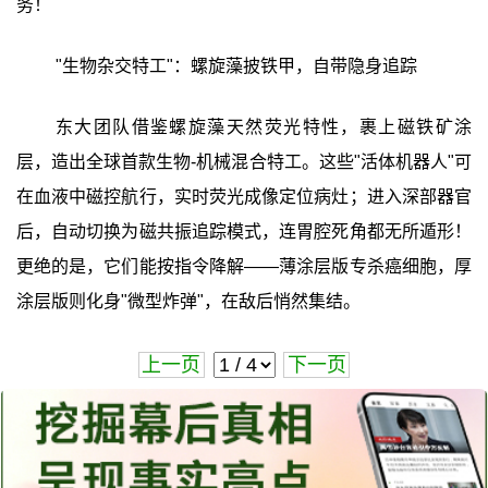
务！
"生物杂交特工"：螺旋藻披铁甲，自带隐身追踪
东大团队借鉴螺旋藻天然荧光特性，裹上磁铁矿涂
层，造出全球首款生物-机械混合特工。这些"活体机器人"可
在血液中磁控航行，实时荧光成像定位病灶；进入深部器官
后，自动切换为磁共振追踪模式，连胃腔死角都无所遁形！
更绝的是，它们能按指令降解——薄涂层版专杀癌细胞，厚
涂层版则化身"微型炸弹"，在敌后悄然集结。
上一页
下一页