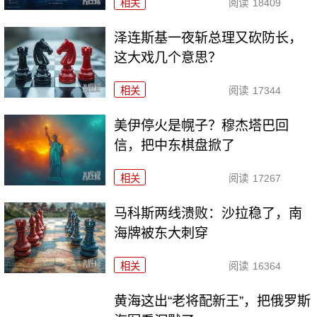
相关
阅读
18409
泽连斯基一夜斩总理又砍防长，
这大戏几个意思？
相关
阅读
17344
美伊停火是幌子？穆杰塔巴回
信，把中东棋盘掀了
相关
阅读
17267
马科斯两线溃败：沙拉稳了，南
海牌被东大刺穿
相关
阅读
16364
黄海这出“老将配新王”，把俄罗斯