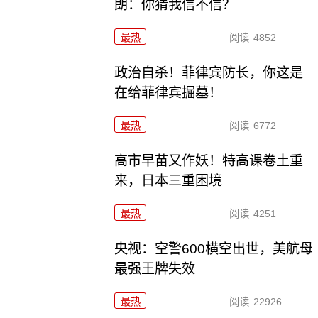
朗：你猜我信不信？
最热
阅读
4852
政治自杀！菲律宾防长，你这是
在给菲律宾掘墓！
最热
阅读
6772
高市早苗又作妖！特高课卷土重
来，日本三重困境
最热
阅读
4251
央视：空警600横空出世，美航母
最强王牌失效
最热
阅读
22926