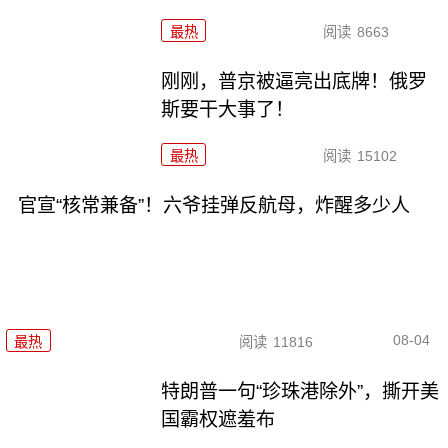
最热
阅读
8663
刚刚，普京被逼亮出底牌！俄罗
斯要干大事了！
最热
阅读
15102
官宣“核常兼备”！六爷挂弹反航母，炸醒多少人
08-04
最热
阅读
11816
特朗普一句“珍珠港除外”，撕开美
国霸权遮羞布