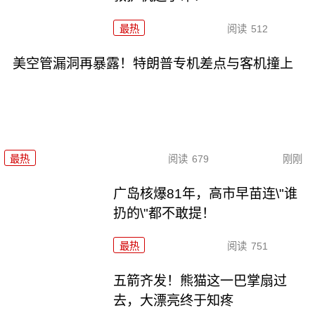
最热
阅读
512
美空管漏洞再暴露！特朗普专机差点与客机撞上
最热
阅读
679
刚刚
广岛核爆81年，高市早苗连\"谁
扔的\"都不敢提！
最热
阅读
751
五箭齐发！熊猫这一巴掌扇过
去，大漂亮终于知疼