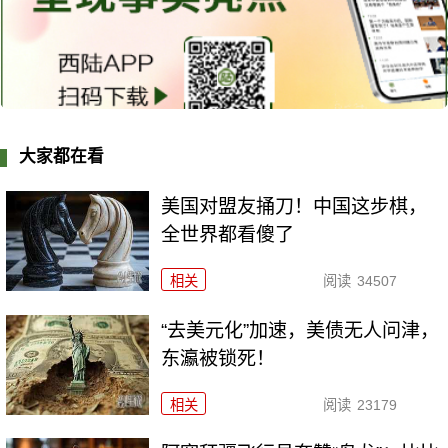
大家都在看
美国对盟友捅刀！中国这步棋，
全世界都看傻了
相关
阅读
34507
“去美元化”加速，美债无人问津，
东瀛被锁死！
相关
阅读
23179