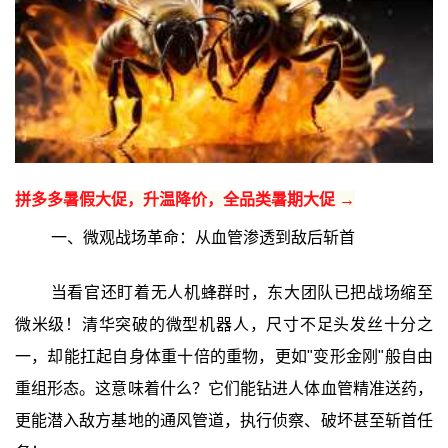
拼多多暑假大促，升温降价，全品类暑期大促 →
一、微观战场革命：从血管渗透到敌后斩首
当看官还盯着无人机蜂群时，东大团队已把战场缩至
微米级！清华突破的微型机器人，尺寸不足头发丝十分之
一，却能扛起自身体重十倍的重物，更如"变形金刚"般自由
重组形态。这意味着什么？它们能钻进人体血管精准送药，
更能潜入敌方基地的通风管道，执行侦察、破坏甚至斩首任