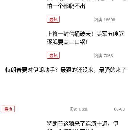
怕一个都爬不出
最热
阅读
16698
上将一封信捅破天！美军五艘驱
逐舰要盖三口锅！
最热
阅读
7063
特朗普要对伊朗动手？最狠的还没来，最骚的来了
08-03
最热
阅读
5638
特朗普这狼来了连演十遍，伊