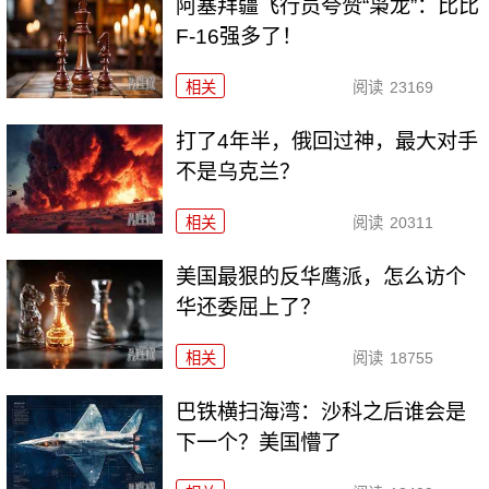
阿塞拜疆飞行员夸赞“枭龙”：比比
F-16强多了！
相关
阅读
23169
打了4年半，俄回过神，最大对手
不是乌克兰？
相关
阅读
20311
美国最狠的反华鹰派，怎么访个
华还委屈上了？
相关
阅读
18755
巴铁横扫海湾：沙科之后谁会是
下一个？美国懵了