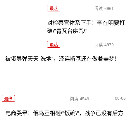
最热
阅读
6961
对检察官体系下手！李在明要打
破\"青瓦台魔咒\"
最热
阅读
4979
被俄导弹天天“洗地”，泽连斯基还在做着美梦！
08-06
最热
阅读
4549
电商哭晕：俄乌互相砸\"饭碗\"，战争已没有后方