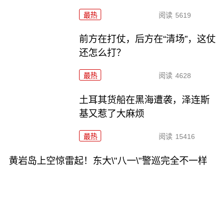
最热
阅读
5619
前方在打仗，后方在“清场”，这仗
还怎么打？
最热
阅读
4628
土耳其货船在黑海遭袭，泽连斯
基又惹了大麻烦
最热
阅读
15416
黄岩岛上空惊雷起！东大\"八一\"警巡完全不一样