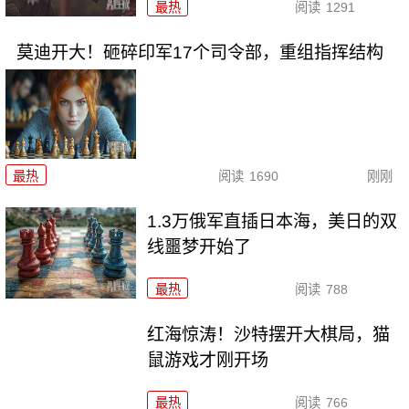
最热
阅读
1291
莫迪开大！砸碎印军17个司令部，重组指挥结构
最热
阅读
1690
刚刚
1.3万俄军直插日本海，美日的双
线噩梦开始了
最热
阅读
788
红海惊涛！沙特摆开大棋局，猫
鼠游戏才刚开场
最热
阅读
766