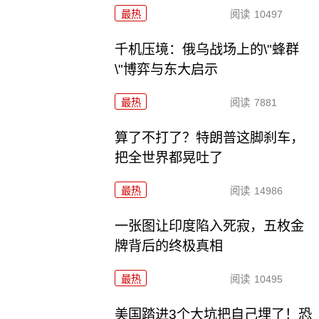
最热
阅读
10497
千机压境：俄乌战场上的\"蜂群
\"博弈与东大启示
最热
阅读
7881
算了不打了？特朗普这脚刹车，
把全世界都晃吐了
最热
阅读
14986
一张图让印度陷入死寂，五枚金
牌背后的终极真相
最热
阅读
10495
美国踏进3个大坑把自己埋了！恐