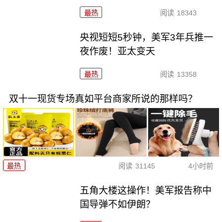
最热
阅读
18343
央视短短5秒钟，美军3年兵推一
夜作废！亚太变天
最热
阅读
13358
双十一现货专场真如平台商家所说的那样吗？
最热
阅读
31145
4小时前
五角大楼这操作！美军报告称中
国导弹不如伊朗？