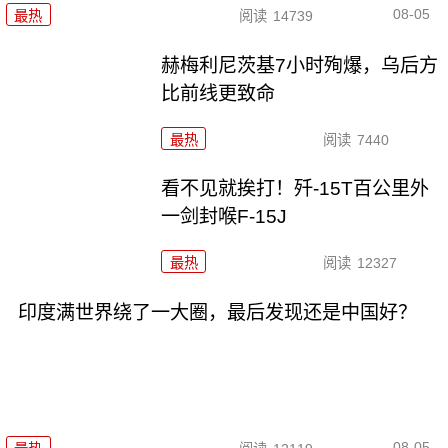
08-05
最热
阅读
14739
赫梅利尼茨基7小时殉爆，乌后方
比前线更致命
最热
阅读
7440
看不见就挨打！歼-15T百公里外
一剑封喉F-15J
最热
阅读
12327
印度满世界绕了一大圈，最后发现还是中国好？
08-05