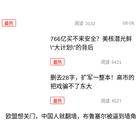
08-06
最热
阅读
3132
766亿买不来安全？美核潜光鲜
\"大计划\"的背后
最热
阅读
5421
删去28字，扩军一整本！高市的
把戏骗不了东大
最热
阅读
4527
欧盟想关门，中国人就翻墙，布鲁塞尔被逼到墙角