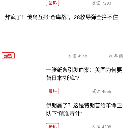
最热
阅读
7293
炸疯了！俄乌互掀“仓库战”，28枚导弹全拦不住
最热
阅读
4948
2小时前
一张纸条引发血案：美国为何要
替日本“托底”？
最热
阅读
4055
伊朗赢了？这是特朗普给革命卫
队下“精准毒计”
最热
阅读
4208