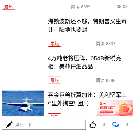
08-03
最热
阅读
8689
海锁波斯还不够，特朗普又生毒
计，陆地也要封
最热
阅读
8537
4万吨老将压阵，054B新锐亮
相：美菲仔细品品
最热
阅读
8286
吞金巨兽折翼加州：美利坚军工
\"里外掏空\"困局
最热
阅读
6354
0
0
点评一下
波斯的浓缩铀，美利坚是真想