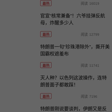
最热
阅读
16019
官宣“核常兼备”！六爷挂弹反航
母，炸醒多少人
最热
阅读
12799
特朗普一句“珍珠港除外”，撕开美
国霸权遮羞布
最热
阅读
11741
灭人种？以色列这波操作，连特
朗普面子都敢踩！
最热
阅读
7196
特朗普刚说要谈判，伊朗又是反