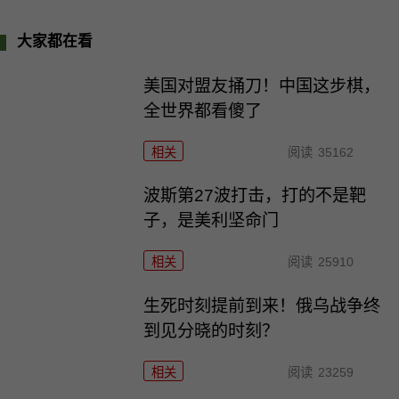
大家都在看
美国对盟友捅刀！中国这步棋，
全世界都看傻了
相关
阅读
35162
波斯第27波打击，打的不是靶
子，是美利坚命门
相关
阅读
25910
生死时刻提前到来！俄乌战争终
到见分晓的时刻？
相关
阅读
23259