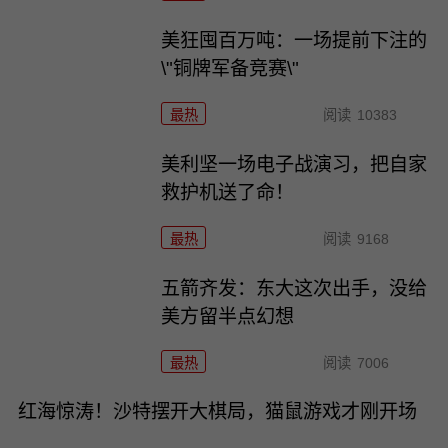
美狂囤百万吨：一场提前下注的
\"铜牌军备竞赛\"
最热
阅读
10383
美利坚一场电子战演习，把自家
救护机送了命！
最热
阅读
9168
五箭齐发：东大这次出手，没给
美方留半点幻想
最热
阅读
7006
红海惊涛！沙特摆开大棋局，猫鼠游戏才刚开场