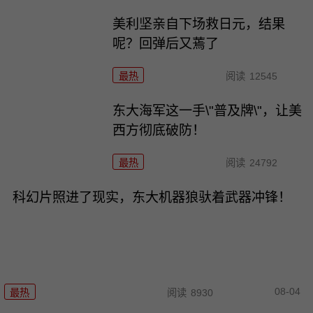
美利坚亲自下场救日元，结果
呢？回弹后又蔫了
最热
阅读
12545
东大海军这一手\"普及牌\"，让美
西方彻底破防！
最热
阅读
24792
科幻片照进了现实，东大机器狼驮着武器冲锋！
08-04
最热
阅读
8930