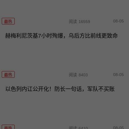
08-05
最热
阅读
16559
赫梅利尼茨基7小时殉爆，乌后方比前线更致命
08-05
最热
阅读
8403
以色列内讧公开化！防长一句话，军队不买账
08-05
最热
阅读
6410