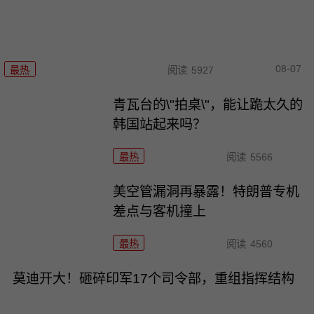
08-07
最热
阅读
5927
青瓦台的\"拍桌\"，能让跪太久的
韩国站起来吗？
最热
阅读
5566
美空管漏洞再暴露！特朗普专机
差点与客机撞上
最热
阅读
4560
莫迪开大！砸碎印军17个司令部，重组指挥结构