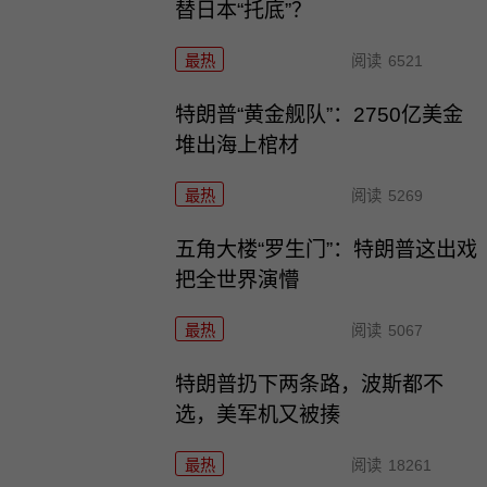
替日本“托底”？
最热
阅读
6521
特朗普“黄金舰队”：2750亿美金
堆出海上棺材
最热
阅读
5269
五角大楼“罗生门”：特朗普这出戏
把全世界演懵
最热
阅读
5067
特朗普扔下两条路，波斯都不
选，美军机又被揍
最热
阅读
18261