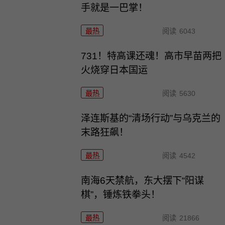
手就是一巴掌！
最热
阅读
6043
731！特高课还魂！高市早苗两把
火烧穿日本国运
最热
阅读
5630
泽连斯基的“清场行动”与乌克兰的
末路狂飙！
最热
阅读
4542
南海6天禁航，东大摆下“阳谋
棋”，锤炼铁拳头！
最热
阅读
21866