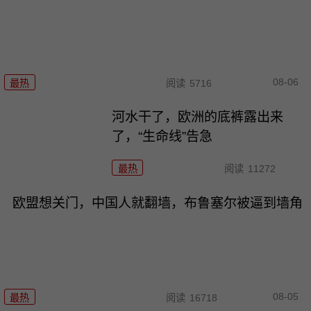
08-06
最热
阅读
5716
河水干了，欧洲的底裤露出来
了，“生命线”告急
最热
阅读
11272
欧盟想关门，中国人就翻墙，布鲁塞尔被逼到墙角
08-05
最热
阅读
16718