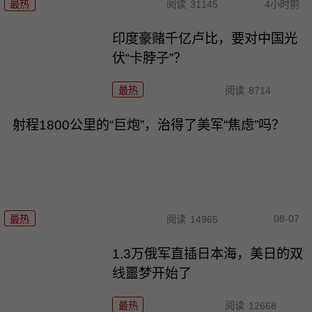
最热
阅读
31145
4小时前
印度豪赌千亿卢比，要对中国光
伏“卡脖子”？
最热
阅读
8714
射程1800公里的“巨炮”，治得了美军“焦虑”吗？
08-07
最热
阅读
14965
1.3万俄军直插日本海，美日的双
线噩梦开始了
最热
阅读
12668