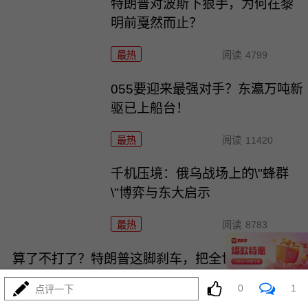
特朗普对波斯下狠手，为何在黎
明前戛然而止？
最热
阅读
4799
055要迎来最强对手？东瀛万吨新
驱已上船台！
最热
阅读
11420
千机压境：俄乌战场上的\"蜂群
\"博弈与东大启示
最热
阅读
8783
算了不打了？特朗普这脚刹车，把全世界都晃吐了
0
1
点评一下