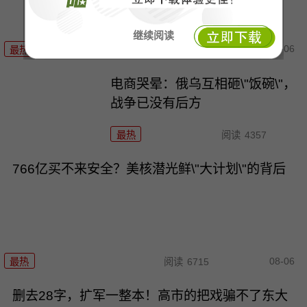
继续阅读
08-06
最热
阅读
6057
电商哭晕：俄乌互相砸\"饭碗\"，
战争已没有后方
最热
阅读
4357
766亿买不来安全？美核潜光鲜\"大计划\"的背后
08-06
最热
阅读
6715
删去28字，扩军一整本！高市的把戏骗不了东大