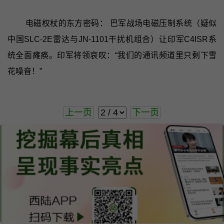
电磁权杖的东方密码： 巴军战场电磁压制系统（疑似
中国SLC-2E雷达与JN-1101干扰机组合）让印军C4ISR系
统全面瘫痪。印军将领哀叹：“我们的通讯频道里只剩下雪
花噪音！”
上一页
下一页