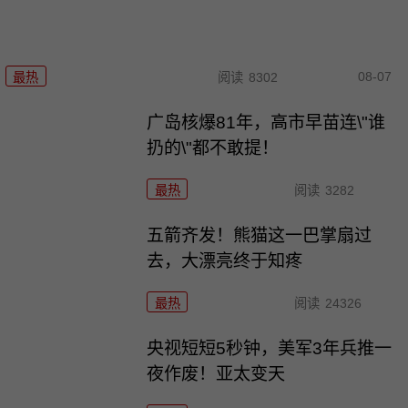
08-07
最热
阅读
8302
广岛核爆81年，高市早苗连\"谁
扔的\"都不敢提！
最热
阅读
3282
五箭齐发！熊猫这一巴掌扇过
去，大漂亮终于知疼
最热
阅读
24326
央视短短5秒钟，美军3年兵推一
夜作废！亚太变天