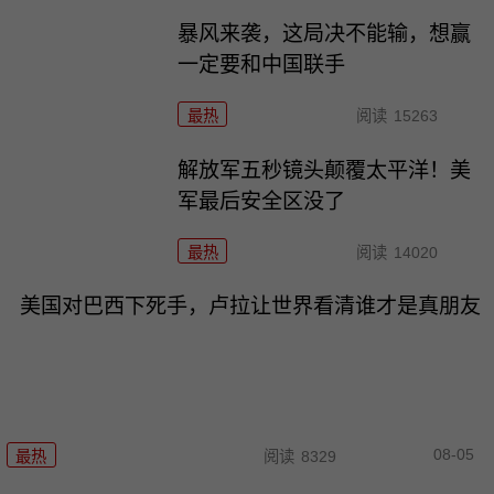
暴风来袭，这局决不能输，想赢
一定要和中国联手
最热
阅读
15263
解放军五秒镜头颠覆太平洋！美
军最后安全区没了
最热
阅读
14020
美国对巴西下死手，卢拉让世界看清谁才是真朋友
08-05
最热
阅读
8329