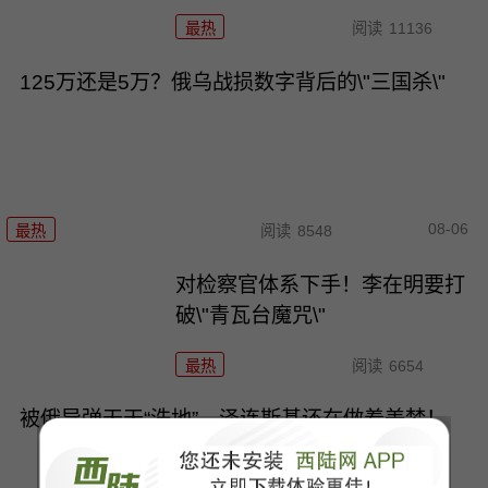
最热
阅读
11136
125万还是5万？俄乌战损数字背后的\"三国杀\"
08-06
最热
阅读
8548
对检察官体系下手！李在明要打
破\"青瓦台魔咒\"
最热
阅读
6654
被俄导弹天天“洗地”，泽连斯基还在做着美梦！