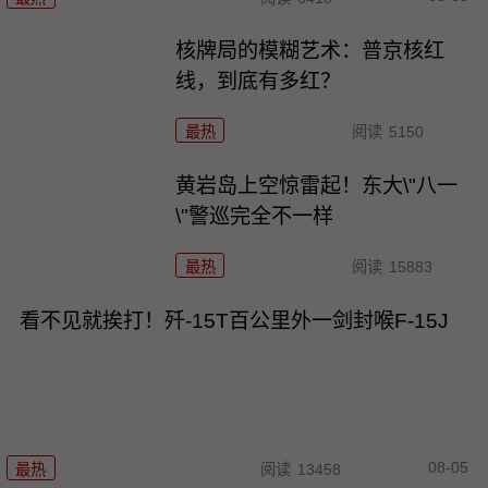
核牌局的模糊艺术：普京核红
线，到底有多红？
最热
阅读
5150
黄岩岛上空惊雷起！东大\"八一
\"警巡完全不一样
最热
阅读
15883
看不见就挨打！歼-15T百公里外一剑封喉F-15J
08-05
最热
阅读
13458