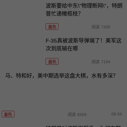
波斯要给中东\"物理断网\"，特朗
普忙递橄榄枝？
最热
阅读
7430
F-35真被波斯导弹端了！美军这
次到底输在哪
最热
阅读
7194
马、特和好，美中期选举这盘大棋，水有多深？
08-04
最热
阅读
6569