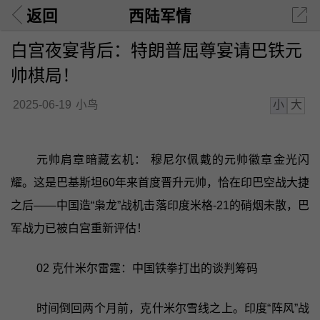
返回
西陆军情
白宫夜宴背后：特朗普屈尊宴请巴铁元
帅棋局！
小
大
2025-06-19
小鸟
元帅肩章暗藏玄机： 穆尼尔佩戴的元帅徽章金光闪
耀。这是巴基斯坦60年来首度晋升元帅，恰在印巴空战大捷
之后——中国造“枭龙”战机击落印度米格-21的硝烟未散，巴
军战力已被白宫重新评估！
02 克什米尔雷霆：中国铁拳打出的谈判筹码
时间倒回两个月前，克什米尔雪线之上。印度“阵风”战