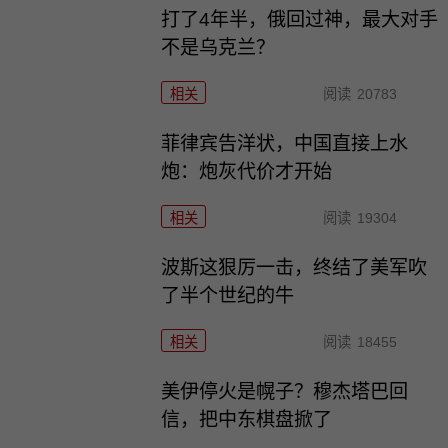
打了4年半，俄回过神，最大对手
不是乌克兰？
相关
阅读
20783
菲律宾告洋状，中国直接上水
炮：炮灰代价才开始
相关
阅读
19304
波斯这狠厉一击，终结了美军吹
了半个世纪的牛
相关
阅读
18455
美伊停火是幌子？穆杰塔巴回
信，把中东棋盘掀了