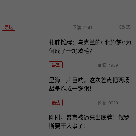
08-05
最热
阅读
7941
扎胖摊牌：乌克兰的\"北约梦\"为
何成了一地鸡毛？
最热
阅读
4939
里海一声巨响，这次差点把两场
战争炸成一锅粥！
最热
阅读
9639
刚刚，普京被逼亮出底牌！俄罗
斯要干大事了！