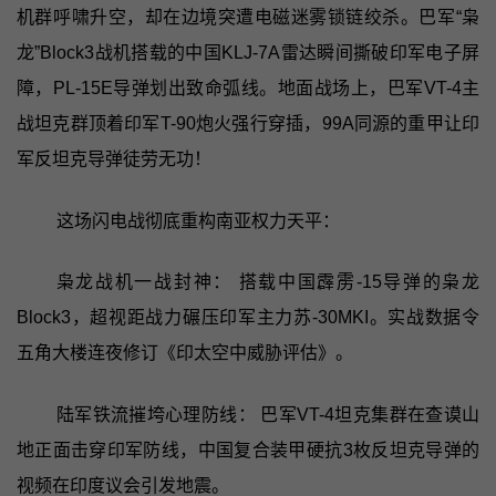
机群呼啸升空，却在边境突遭电磁迷雾锁链绞杀。巴军“枭
龙”Block3战机搭载的中国KLJ-7A雷达瞬间撕破印军电子屏
障，PL-15E导弹划出致命弧线。地面战场上，巴军VT-4主
战坦克群顶着印军T-90炮火强行穿插，99A同源的重甲让印
军反坦克导弹徒劳无功！
这场闪电战彻底重构南亚权力天平：
枭龙战机一战封神： 搭载中国霹雳-15导弹的枭龙
Block3，超视距战力碾压印军主力苏-30MKI。实战数据令
五角大楼连夜修订《印太空中威胁评估》。
陆军铁流摧垮心理防线： 巴军VT-4坦克集群在查谟山
地正面击穿印军防线，中国复合装甲硬抗3枚反坦克导弹的
视频在印度议会引发地震。