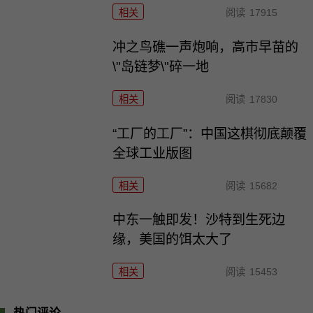
相关
阅读
17915
冲之鸟礁一声炮响，高市早苗的
\"岛链梦\"碎一地
相关
阅读
17830
“工厂的工厂”：中国这棋彻底颠覆
全球工业版图
相关
阅读
15682
中东一触即发！沙特到生死边
缘，美国的饵太大了
相关
阅读
15453