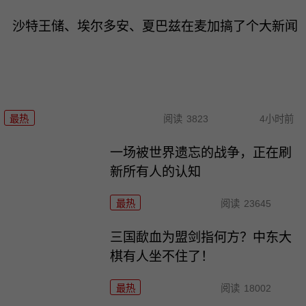
沙特王储、埃尔多安、夏巴兹在麦加搞了个大新闻
最热
阅读
3823
4小时前
一场被世界遗忘的战争，正在刷
新所有人的认知
最热
阅读
23645
三国歃血为盟剑指何方？中东大
棋有人坐不住了！
最热
阅读
18002