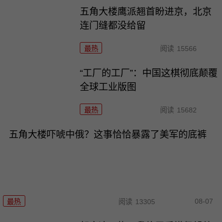
五角大楼鹰派翘首盼进京，北京
连门缝都没给留
最热
阅读
15566
“工厂的工厂”：中国这棋彻底颠覆
全球工业版图
最热
阅读
15682
五角大楼吓唬中俄？这事恰恰暴露了美军的底裤
08-07
最热
阅读
13305