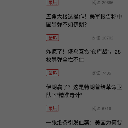
最热
阅读
20686
五角大楼这操作！美军报告称中
国导弹不如伊朗？
最热
阅读
10702
炸疯了！俄乌互掀“仓库战”，28
枚导弹全拦不住
最热
阅读
7435
伊朗赢了？这是特朗普给革命卫
队下“精准毒计”
最热
阅读
6716
一张纸条引发血案：美国为何要