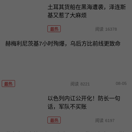
土耳其货船在黑海遭袭，泽连斯
基又惹了大麻烦
最热
阅读
16378
赫梅利尼茨基7小时殉爆，乌后方比前线更致命
08-05
最热
阅读
8221
以色列内讧公开化！防长一句
话，军队不买账
最热
阅读
6197