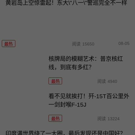
黄岩岛上空惊雷起！东大\"八一\"警巡完全不一样
08-05
最热
阅读
15650
核牌局的模糊艺术：普京核红
线，到底有多红？
最热
阅读
4940
看不见就挨打！歼-15T百公里外
一剑封喉F-15J
最热
阅读
13224
印度满世界绕了一大圈，最后发现还是中国好？