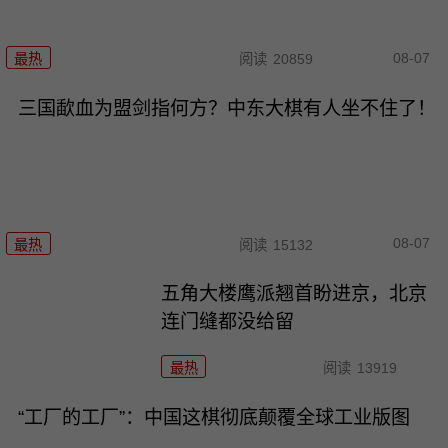
08-07
最热
阅读
20859
三国歃血为盟剑指何方？中东大棋有人坐不住了！
08-07
最热
阅读
15132
五角大楼鹰派翘首盼进京，北京
连门缝都没给留
最热
阅读
13919
“工厂的工厂”：中国这棋彻底颠覆全球工业版图