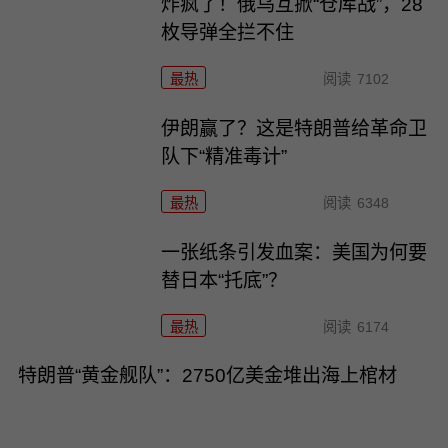
炸疯了！俄乌互掀“仓库战”，28
枚导弹全拦不住
最热
阅读
7102
伊朗赢了？这是特朗普给革命卫
队下“精准毒计”
最热
阅读
6348
一张纸条引发血案：美国为何要
替日本“托底”？
最热
阅读
6174
特朗普“黄金舰队”：2750亿美金堆出海上棺材