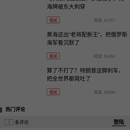
海牌被东大刺穿
相关
阅读
16767
黄海这出“老将配新王”，把俄罗斯
海军看沉默了
相关
阅读
16450
算了不打了？特朗普这脚刹车，
把全世界都晃吐了
相关
阅读
15906
热门评论
登陆
0
条评论