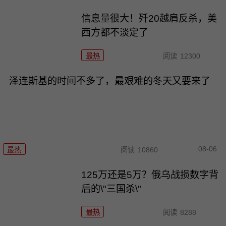
信息量很大！歼20越肩反杀，美
西方都不淡定了
最热
阅读
12300
泽连斯基的时间不多了，最艰难的冬天又要来了
08-06
最热
阅读
10860
125万还是5万？俄乌战损数字背
后的\"三国杀\"
最热
阅读
8288