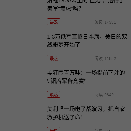
射程1800公里的“巨炮”，治得了
美军“焦虑”吗？
最热
阅读
14381
1.3万俄军直插日本海，美日的双
线噩梦开始了
最热
阅读
11882
美狂囤百万吨：一场提前下注的
\"铜牌军备竞赛\"
最热
阅读
9849
美利坚一场电子战演习，把自家
救护机送了命！
最热
阅读
8553