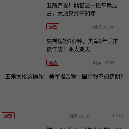
五箭齐发！熊猫这一巴掌扇过
去，大漂亮终于知疼
最热
阅读
23630
央视短短5秒钟，美军3年兵推一
夜作废！亚太变天
最热
阅读
19589
五角大楼这操作！美军报告称中国导弹不如伊朗？
08-07
最热
阅读
10285