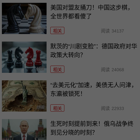
美国对盟友捅刀！中国这步棋，
全世界都看傻了
相关
阅读
34137
默茨的“川剧变脸”：德国政府对华
政策大转向？
相关
阅读
24068
“去美元化”加速，美债无人问津，
东瀛被锁死！
相关
阅读
22933
生死时刻提前到来！俄乌战争终
到见分晓的时刻？