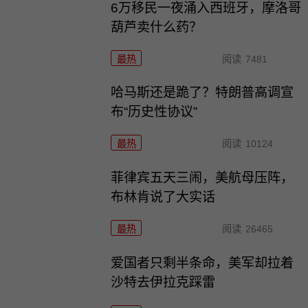
6万移民一夜涌入西班牙，摩洛哥
葫芦卖什么药？
最热
阅读
7481
哈马斯还是跪了？特朗普高调宣
布“历史性协议”
最热
阅读
10124
菲律宾五天三闹，美航母压阵，
布林肯说了大实话
最热
阅读
26465
爱国者只剩半条命，美军却拉着
沙特去伊拉克踩雷