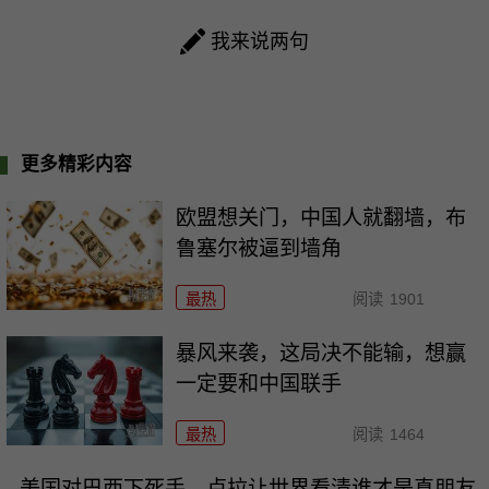
我来说两句
更多精彩内容
欧盟想关门，中国人就翻墙，布
鲁塞尔被逼到墙角
最热
阅读
1901
暴风来袭，这局决不能输，想赢
一定要和中国联手
最热
阅读
1464
美国对巴西下死手，卢拉让世界看清谁才是真朋友