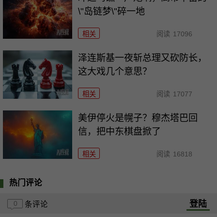
\"岛链梦\"碎一地
相关
阅读
17096
泽连斯基一夜斩总理又砍防长，
这大戏几个意思？
相关
阅读
17077
美伊停火是幌子？穆杰塔巴回
信，把中东棋盘掀了
相关
阅读
16818
热门评论
登陆
0
条评论