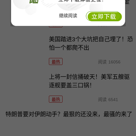
一张图让印度陷入死寂，五枚金
牌背后的终极真相
继续阅读
最热
阅读
9952
美国踏进3个大坑把自己埋了！恐
怕一个都爬不出
最热
阅读
16056
上将一封信捅破天！美军五艘驱
逐舰要盖三口锅！
最热
阅读
6541
特朗普要对伊朗动手？最狠的还没来，最骚的来了