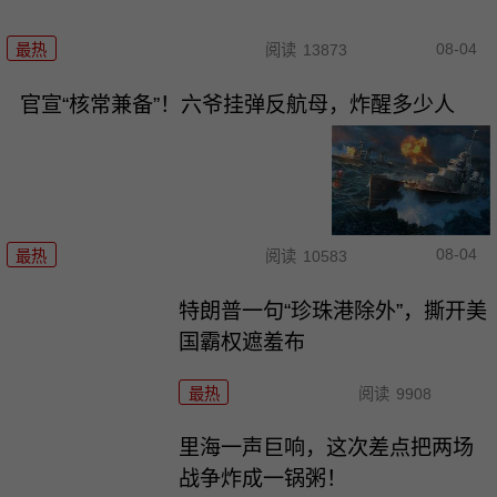
08-04
最热
阅读
13873
官宣“核常兼备”！六爷挂弹反航母，炸醒多少人
08-04
最热
阅读
10583
特朗普一句“珍珠港除外”，撕开美
国霸权遮羞布
最热
阅读
9908
里海一声巨响，这次差点把两场
战争炸成一锅粥！