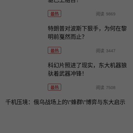
驱已上船台！
最热
阅读
9869
特朗普对波斯下狠手，为何在黎
明前戛然而止？
最热
阅读
3447
科幻片照进了现实，东大机器狼
驮着武器冲锋！
最热
阅读
7508
千机压境：俄乌战场上的\"蜂群\"博弈与东大启示