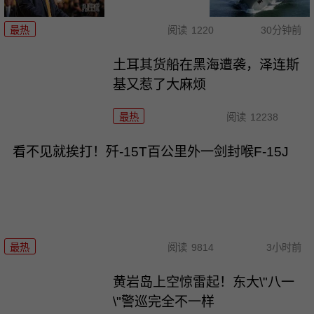
最热
阅读
1220
30分钟前
土耳其货船在黑海遭袭，泽连斯
基又惹了大麻烦
最热
阅读
12238
看不见就挨打！歼-15T百公里外一剑封喉F-15J
最热
阅读
9814
3小时前
黄岩岛上空惊雷起！东大\"八一
\"警巡完全不一样