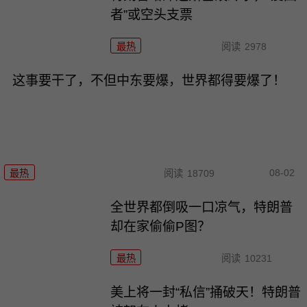
者”或空头支票
最热
阅读
2978
这事要干了，不但中东要爆，世界都得要爆了！
08-02
最热
阅读
18709
全世界都倒吸一口凉气，特朗普
却在家偷偷P图？
最热
阅读
10231
美上将一封“私信”捅破天！特朗普