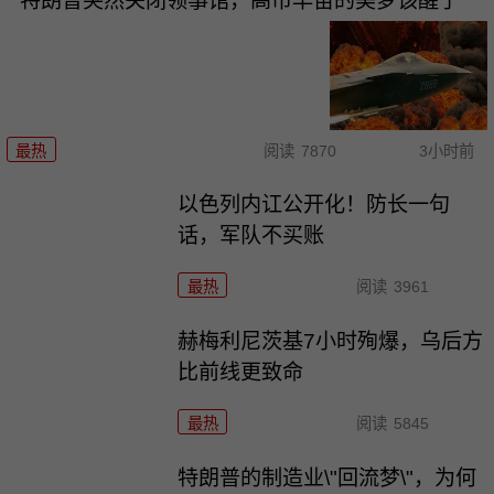
特朗普突然关闭领事馆，高市早苗的美梦该醒了
最热
阅读
7870
3小时前
以色列内讧公开化！防长一句
话，军队不买账
最热
阅读
3961
赫梅利尼茨基7小时殉爆，乌后方
比前线更致命
最热
阅读
5845
特朗普的制造业\"回流梦\"，为何