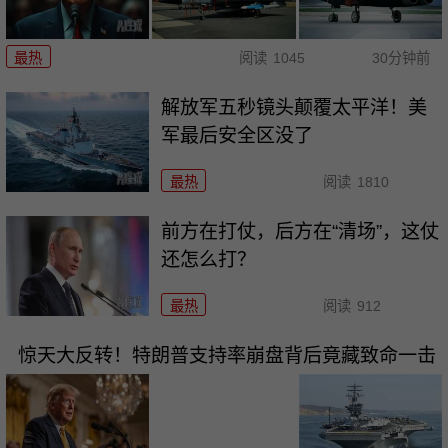
最热
阅读
1045
30分钟前
解放军五秒镜头颠覆太平洋！美
军最后安全区没了
最热
阅读
1810
前方在打仗，后方在“清场”，这仗
还怎么打？
最热
阅读
912
惊天大反转！特朗普支持率崩盘背后竟藏致命一击