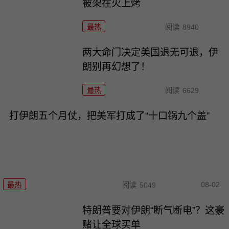
被架在火上烤
最热
阅读
8940
两大命门决定美国退无可退，伊
朗别再幻想了！
最热
阅读
6629
打伊朗五个月仗，把美军打成了“十口锅九个盖”
08-02
最热
阅读
5049
特朗普要对伊朗“断气断电”？这豪
赌让全球买单