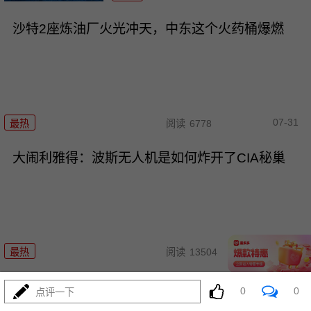
沙特2座炼油厂火光冲天，中东这个火药桶爆燃
07-31
最热
阅读
6778
大闹利雅得：波斯无人机是如何炸开了CIA秘巢
07-31
最热
阅读
13504
\"西方担心的事来了\"？俄强硬派劝普京动用核武
0
0
点评一下