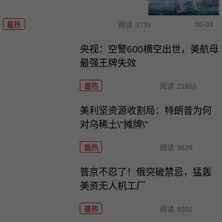
08-03
最热
阅读
3739
央视：空警600横空出世，美航母
最强王牌失效
最热
阅读
21855
美利坚资源收割局：特朗普为何
对乌稀土\"摊牌\"
最热
阅读
9626
普京不忍了！俄突破禁忌，猛轰
美资无人机工厂
最热
阅读
8202