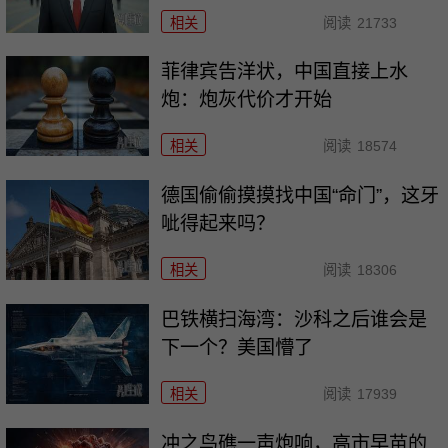
相关
阅读
21733
菲律宾告洋状，中国直接上水
炮：炮灰代价才开始
相关
阅读
18574
德国偷偷摸摸找中国“命门”，这牙
呲得起来吗？
相关
阅读
18306
巴铁横扫海湾：沙科之后谁会是
下一个？美国懵了
相关
阅读
17939
冲之鸟礁一声炮响，高市早苗的