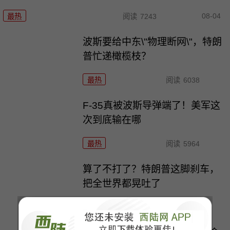
08-04
最热
阅读
7243
波斯要给中东\"物理断网\"，特朗
普忙递橄榄枝？
最热
阅读
6038
F-35真被波斯导弹端了！美军这
次到底输在哪
最热
阅读
5964
算了不打了？特朗普这脚刹车，
把全世界都晃吐了
最热
阅读
14375