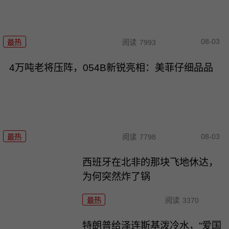
08-03
最热
阅读
7993
4万吨老将压阵，054B新锐亮相：美菲仔细品品
08-03
最热
阅读
7798
西班牙在北非的那块飞地休达，
为何突然炸了锅
最热
阅读
3370
特朗普给泽连斯基泼冷水，“爱国