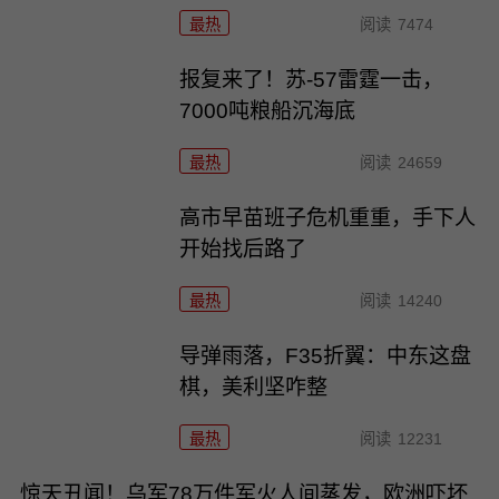
最热
阅读
7474
报复来了！苏-57雷霆一击，
7000吨粮船沉海底
最热
阅读
24659
高市早苗班子危机重重，手下人
开始找后路了
最热
阅读
14240
导弹雨落，F35折翼：中东这盘
棋，美利坚咋整
最热
阅读
12231
惊天丑闻！乌军78万件军火人间蒸发，欧洲吓坏