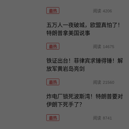
最热
阅读
4206
五万人一夜破城，欧盟真怕了！
特朗普拿美国说事
最热
阅读
14675
铁证出台！菲律宾求锤得锤！解
放军黄岩岛亮剑
最热
阅读
21560
炸电厂锁死波斯湾！特朗普要对
伊朗下死手了？
最热
阅读
8741