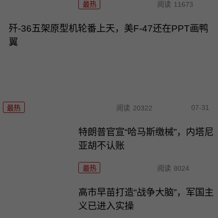
最热
阅读
11673
歼-36五架原型机轮番上天，美F-47还在PPT画鸭
翼
07-31
最热
阅读
20322
特朗普官宣“哈马斯缴械”，内塔尼
亚胡不认账
最热
阅读
8024
高市早苗打造“战争大脑”，军国主
义已进入实操