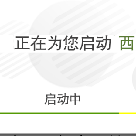
波斯第27波打
子，是美利坚命
相关