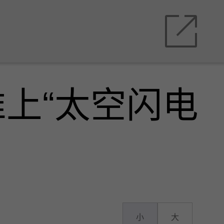
上“太空闪电
小
大