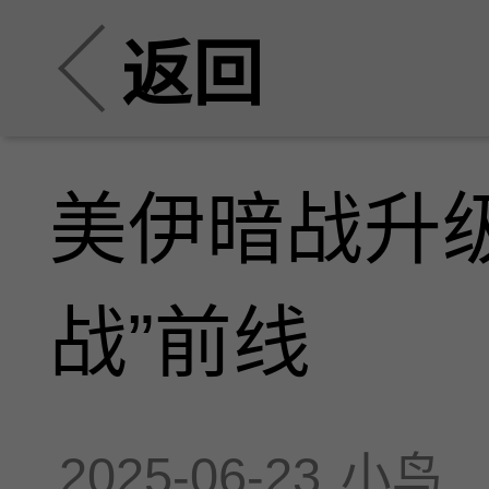
返回
美伊暗战升
战”前线
2025-06-23
小鸟