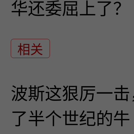
华还委屈上了？
相关
波斯这狠厉一击
了半个世纪的牛