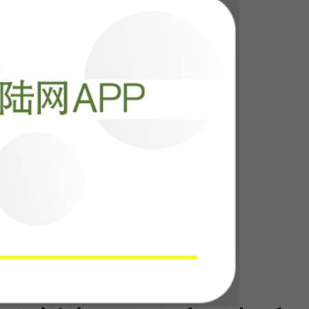
击，打的不是靶
门
阅读
24412