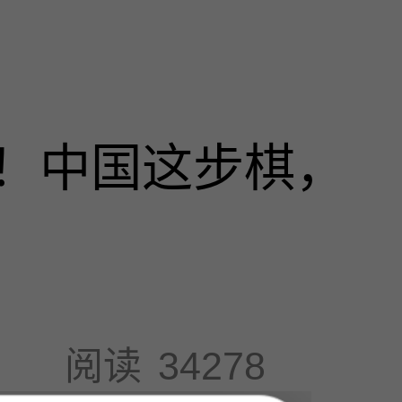
！中国这步棋，
阅读
34278