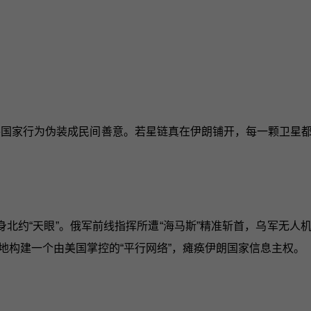
诺，将国家行为伪装成民间善意。若星链真在伊朗铺开，每一颗卫
北约“天眼”。俄军前线指挥所遭“海马斯”精准斩首，乌军无
地构建一个由美国掌控的“平行网络”，瘫痪伊朗国家信息主权。