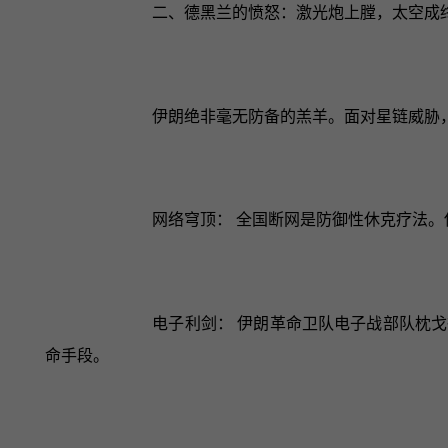
二、德黑兰的愤怒：激光炮上膛，太空成
伊朗绝非毫无防备的羔羊。面对星链威胁
网络穹顶： 全国断网是防御性休克疗法。
电子利剑： 伊朗革命卫队电子战部队枕戈
命手段。