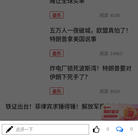
赌让全球买单
最热
阅读
4538
五万人一夜破城，欧盟真怕了！
特朗普拿美国说事
最热
阅读
14963
炸电厂锁死波斯湾！特朗普要对
伊朗下死手了？
最热
阅读
9024
铁证出台！菲律宾求锤得锤！解放军黄岩岛亮剑
0
0
点评一下