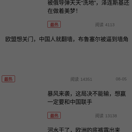
被俄导弹天天“洗地”，泽连斯基还
在做着美梦！
最热
阅读
4113
欧盟想关门，中国人就翻墙，布鲁塞尔被逼到墙角
08-05
最热
阅读
14351
暴风来袭，这局决不能输，想赢
一定要和中国联手
最热
阅读
13138
河水干了，欧洲的底裤露出来