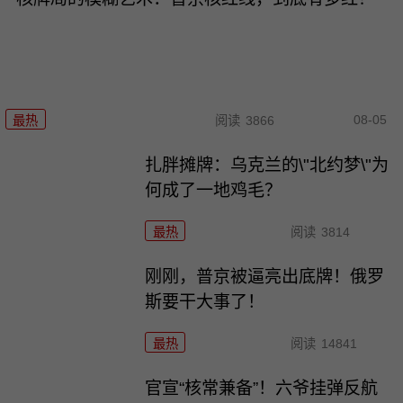
08-05
最热
阅读
3866
扎胖摊牌：乌克兰的\"北约梦\"为
何成了一地鸡毛？
最热
阅读
3814
刚刚，普京被逼亮出底牌！俄罗
斯要干大事了！
最热
阅读
14841
官宣“核常兼备”！六爷挂弹反航