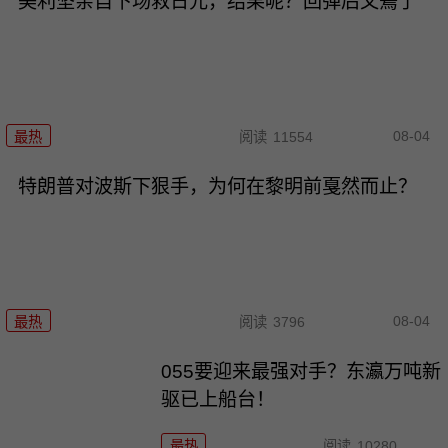
美利坚亲自下场救日元，结果呢？回弹后又蔫了
08-04
最热
阅读
11554
特朗普对波斯下狠手，为何在黎明前戛然而止？
08-04
最热
阅读
3796
055要迎来最强对手？东瀛万吨新
驱已上船台！
最热
阅读
10280