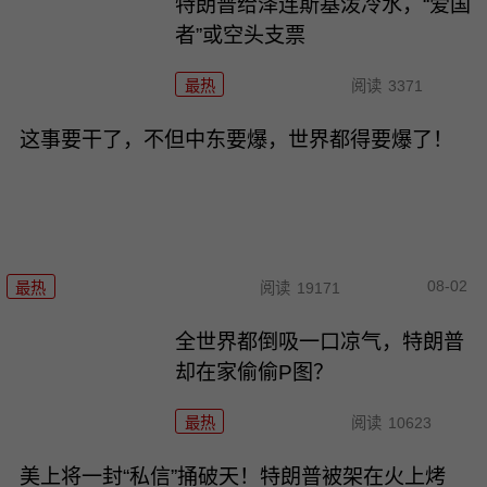
特朗普给泽连斯基泼冷水，“爱国
者”或空头支票
最热
阅读
3371
这事要干了，不但中东要爆，世界都得要爆了！
08-02
最热
阅读
19171
全世界都倒吸一口凉气，特朗普
却在家偷偷P图？
最热
阅读
10623
美上将一封“私信”捅破天！特朗普被架在火上烤