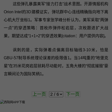
这些弹孔暴露美军“接力打击”战术意图。开源情报机构
Orion Intel的3D建模证实，弹坑群中心连线精确指向地下离
心机大厅坐标1。军事专家张学峰分析认为，美军采取“两弹
一点”的穿透策略：首枚炸弹炸松岩层，次枚跟进扩大战
果，期望达成“1+1>2”的穿透效果[citation：用户提供内容]。
讽刺的是，实际弹着点偏离目标轴线3-10米，恰是
GBU-57制导系统理论误差的极限值1。当14吨重的“地堡克
星”在35米花岗岩层就耗尽动能时，五角大楼的“彻底摧毁”豪
言瞬间沦为国际笑柄1。
上一页
下一页