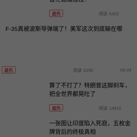
最热
阅读
6402
F-35真被波斯导弹端了！美军这次到底输在哪
08-04
最热
阅读
6295
算了不打了？特朗普这脚刹车，
把全世界都晃吐了
最热
阅读
14815
一张图让印度陷入死寂，五枚金
牌背后的终极真相