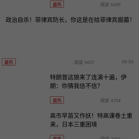
最热
阅读
5495
政治自杀！菲律宾防长，你这是在给菲律宾掘墓！
08-03
最热
阅读
6637
特朗普这狼来了连演十遍，伊
朗：你猜我信不信？
最热
阅读
4704
高市早苗又作妖！特高课卷土重
来，日本三重困境