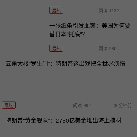
最热
阅读
1132
一张纸条引发血案：美国为何要
替日本“托底”？
最热
阅读
980
五角大楼“罗生门”：特朗普这出戏把全世界演懵
最热
阅读
992
30分钟前
特朗普“黄金舰队”：2750亿美金堆出海上棺材