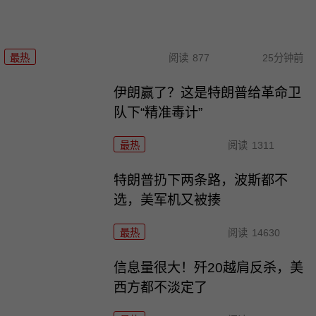
最热
阅读
877
25分钟前
伊朗赢了？这是特朗普给革命卫
队下“精准毒计”
最热
阅读
1311
特朗普扔下两条路，波斯都不
选，美军机又被揍
最热
阅读
14630
信息量很大！歼20越肩反杀，美
西方都不淡定了