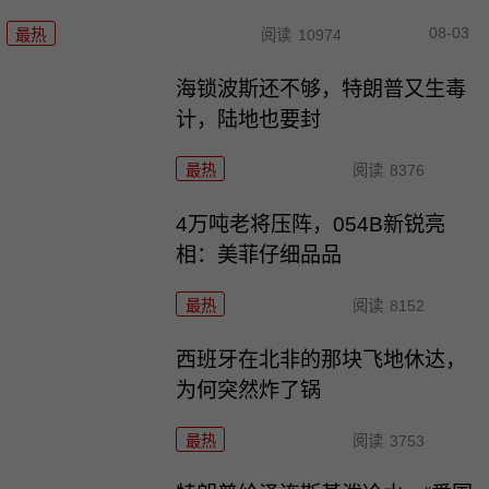
08-03
最热
阅读
10974
海锁波斯还不够，特朗普又生毒
计，陆地也要封
最热
阅读
8376
4万吨老将压阵，054B新锐亮
相：美菲仔细品品
最热
阅读
8152
西班牙在北非的那块飞地休达，
为何突然炸了锅
最热
阅读
3753