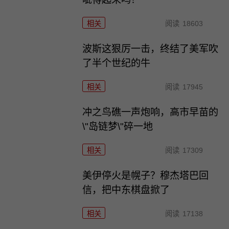
相关
阅读
18603
波斯这狠厉一击，终结了美军吹
了半个世纪的牛
相关
阅读
17945
冲之鸟礁一声炮响，高市早苗的
\"岛链梦\"碎一地
相关
阅读
17309
美伊停火是幌子？穆杰塔巴回
信，把中东棋盘掀了
相关
阅读
17138