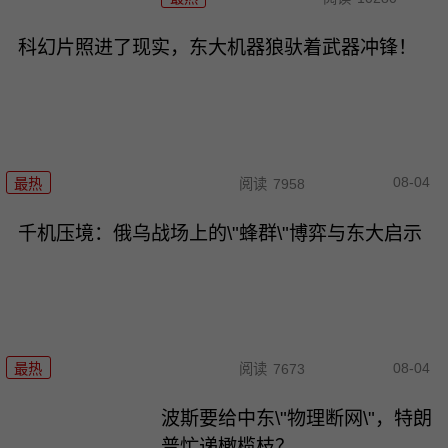
科幻片照进了现实，东大机器狼驮着武器冲锋！
08-04
最热
阅读
7958
千机压境：俄乌战场上的\"蜂群\"博弈与东大启示
08-04
最热
阅读
7673
波斯要给中东\"物理断网\"，特朗
普忙递橄榄枝？