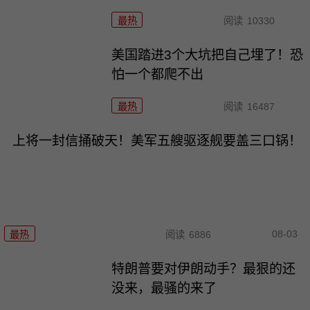
最热
阅读
10330
美国踏进3个大坑把自己埋了！恐
怕一个都爬不出
最热
阅读
16487
上将一封信捅破天！美军五艘驱逐舰要盖三口锅！
08-03
最热
阅读
6886
特朗普要对伊朗动手？最狠的还
没来，最骚的来了