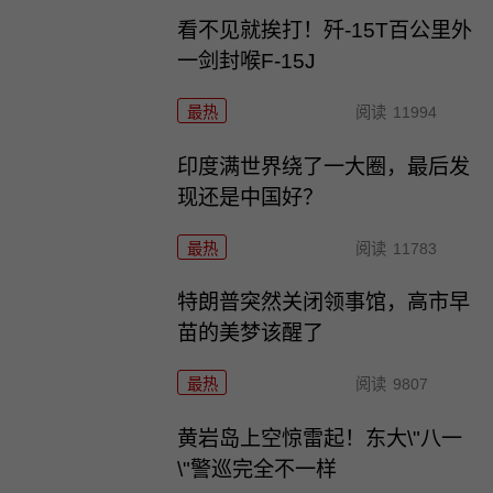
看不见就挨打！歼-15T百公里外
一剑封喉F-15J
最热
阅读
11994
印度满世界绕了一大圈，最后发
现还是中国好？
最热
阅读
11783
特朗普突然关闭领事馆，高市早
苗的美梦该醒了
最热
阅读
9807
黄岩岛上空惊雷起！东大\"八一
\"警巡完全不一样