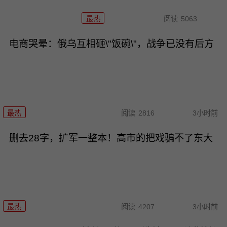
最热
阅读
5063
电商哭晕：俄乌互相砸\"饭碗\"，战争已没有后方
最热
阅读
2816
3小时前
删去28字，扩军一整本！高市的把戏骗不了东大
最热
阅读
4207
3小时前