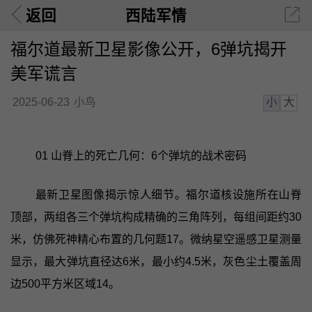
返回
西陆军情
福尔道最新卫星影像公开，6弹坑揭开
美军谎言
小
大
2025-06-23
小鸟
01 山脊上的死亡几何：6个弹坑的战术密码
最新卫星图像揭示惊人细节。福尔道核设施所在山脊
顶部，两组各三个弹坑构成精确的三角阵列，每组间距约30
米，仿佛死神精心布置的几何题17。微纳星空遥感卫星测量
显示，最大弹坑直径达6米，最小约4.5米，灰色尘土覆盖周
边500平方米区域14。