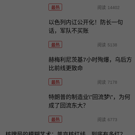
最热
阅读
14402
以色列内讧公开化！防长一句
话，军队不买账
最热
阅读
5138
赫梅利尼茨基7小时殉爆，乌后方
比前线更致命
最热
阅读
7178
特朗普的制造业\"回流梦\"，为何
成了回流东大？
最热
阅读
6773
核牌局的模糊艺术：普京核红线，到底有多红？