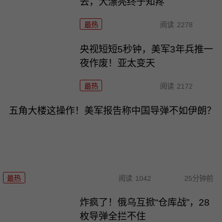
去，大漂亮终于知疼
最热
阅读
2278
央视短短5秒钟，美军3年兵推一
夜作废！亚太变天
最热
阅读
2172
五角大楼这操作！美军报告称中国导弹不如伊朗？
最热
阅读
1042
25分钟前
炸疯了！俄乌互掀“仓库战”，28
枚导弹全拦不住