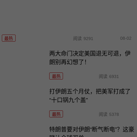
08-02
最热
阅读
9291
两大命门决定美国退无可退，伊
朗别再幻想了！
最热
阅读
6931
打伊朗五个月仗，把美军打成了
“十口锅九个盖”
最热
阅读
5378
特朗普要对伊朗“断气断电”？这豪