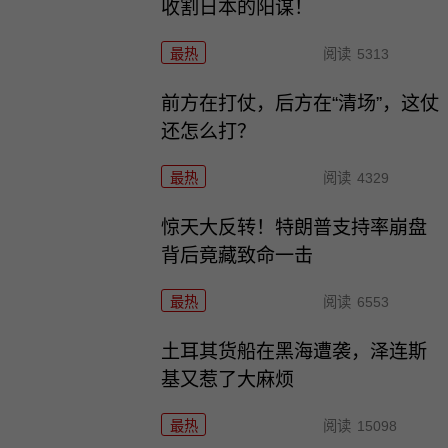
收割日本的阳谋！
最热
阅读
5313
前方在打仗，后方在“清场”，这仗
还怎么打？
最热
阅读
4329
惊天大反转！特朗普支持率崩盘
背后竟藏致命一击
最热
阅读
6553
土耳其货船在黑海遭袭，泽连斯
基又惹了大麻烦
最热
阅读
15098