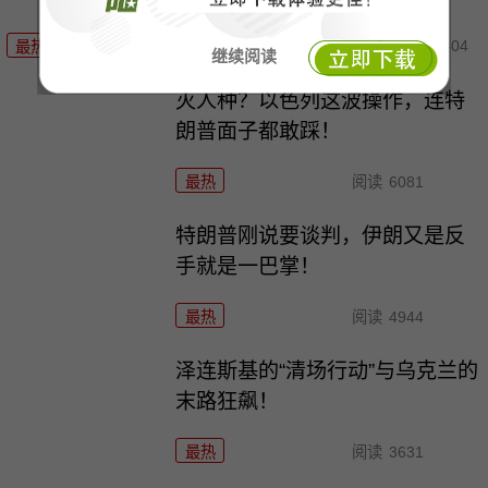
08-04
最热
阅读
4560
继续阅读
灭人种？以色列这波操作，连特
朗普面子都敢踩！
最热
阅读
6081
特朗普刚说要谈判，伊朗又是反
手就是一巴掌！
最热
阅读
4944
泽连斯基的“清场行动”与乌克兰的
末路狂飙！
最热
阅读
3631