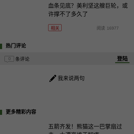
血条见底？美利坚这艘巨轮，或
许撑不了多久了
相关
阅读
16977
热门评论
登陆
0
条评论
我来说两句
更多精彩内容
五箭齐发！熊猫这一巴掌扇过