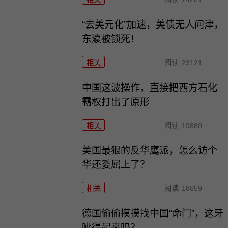
“去美元化”加速，美债无人问津，
东瀛被锁死！
相关
阅读
23121
中国这波操作，直接把西方石化
霸权打出了原形
相关
阅读
19880
美国最狠的反华鹰派，怎么访个
华还委屈上了？
相关
阅读
18659
德国偷偷摸摸找中国“命门”，这牙
呲得起来吗？