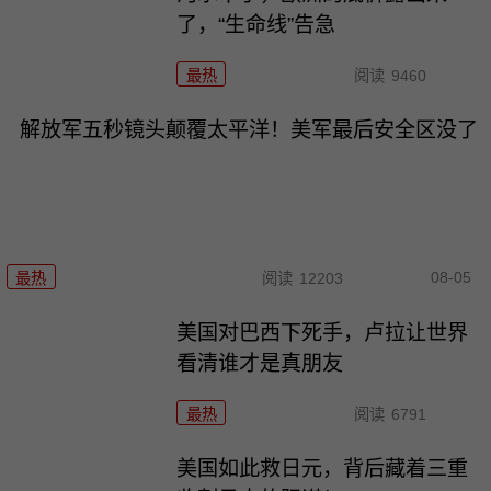
了，“生命线”告急
最热
阅读
9460
解放军五秒镜头颠覆太平洋！美军最后安全区没了
08-05
最热
阅读
12203
美国对巴西下死手，卢拉让世界
看清谁才是真朋友
最热
阅读
6791
美国如此救日元，背后藏着三重