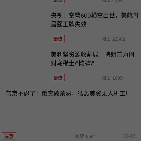
最热
阅读
4084
央视：空警600横空出世，美航母
最强王牌失效
最热
阅读
22662
美利坚资源收割局：特朗普为何
对乌稀土\"摊牌\"
最热
阅读
10054
普京不忍了！俄突破禁忌，猛轰美资无人机工厂
08-03
最热
阅读
8564