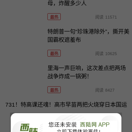
母，炸醒多少人
最热
阅读
11571
特朗普一句“珍珠港除外”，撕开美
国霸权遮羞布
最热
阅读
10625
里海一声巨响，这次差点把两场
战争炸成一锅粥！
最热
阅读
8427
731！特高课还魂！高市早苗两把火烧穿日本国运