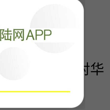
阅读
24965
脸”：德国政府对华