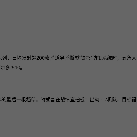
以色列，日均发射超200枚弹道导弹撕裂“铁穹”防御系统时，五
多”510。
心的最后一根稻草。特朗普在战情室拍板：出动B-2机队，目标福