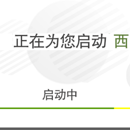
相关
默茨的“川剧变
政策大转向？