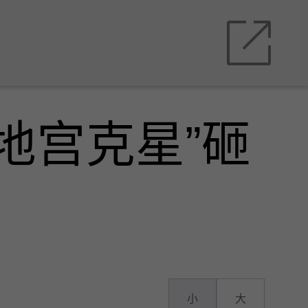
地宫克星”砸
小
大