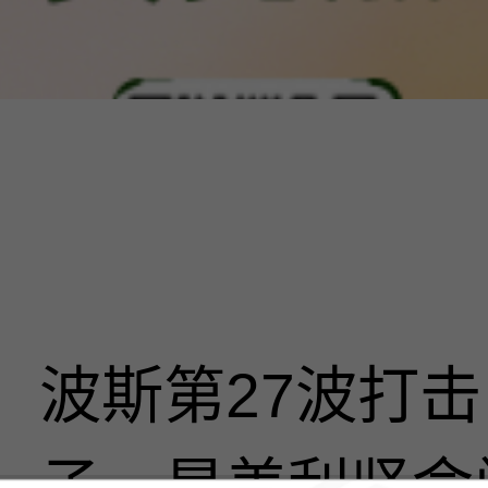
波斯第27波打
子，是美利坚命