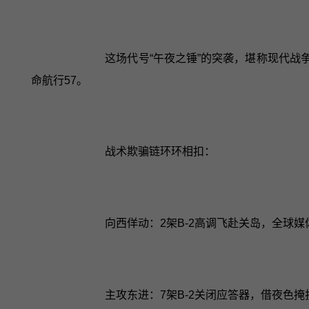
这场代号“午夜之锤”的突袭，堪称现代战
命航行57。
战术欺骗链环环相扣：
向西佯动：2架B-2高调飞赴关岛，全球媒
主攻东进：7架B-2关闭应答器，借夜色