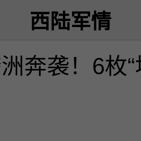
西陆军情
跨洲奔袭！6枚“