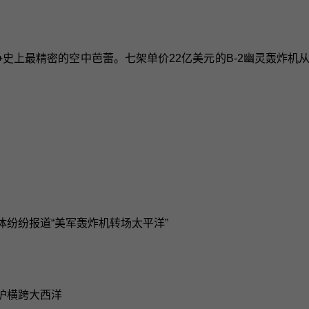
争史上最精密的空中芭蕾。七架单价22亿美元的B-2幽灵轰炸
体纷纷报道“美军轰炸机转场太平洋”
掩护横跨大西洋