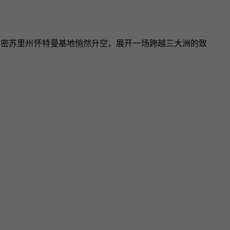
机从密苏里州怀特曼基地悄然升空，展开一场跨越三大洲的致