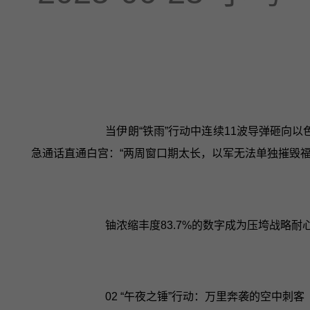
当伊朗“铁雨”行动中连续11波导弹砸向
急通话直通白宫：“两周窗口期太长，以军无法单独摧毁福尔
铀浓缩丰度83.7%的数字成为压垮战略耐
02 “午夜之锤”行动：万里奔袭的空中刺客