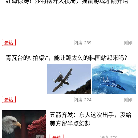
红海惊涛！沙特摆开大棋局，猫鼠游戏才刚开场
最热
阅读
239
刚刚
青瓦台的\"拍桌\"，能让跪太久的韩国站起来吗？
最热
阅读
224
刚刚
五箭齐发：东大这次出手，没给
美方留半点幻想