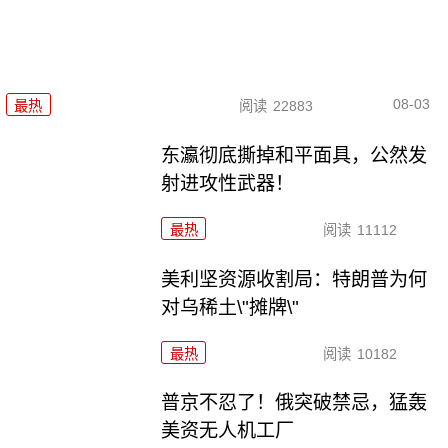
08-03
最热
阅读
22883
东瀛彻底撕掉和平面具，公然发
射进攻性武器！
最热
阅读
11112
美利坚资源收割局：特朗普为何
对乌稀土\"摊牌\"
最热
阅读
10182
普京不忍了！俄突破禁忌，猛轰
美资无人机工厂