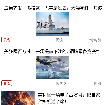
五箭齐发！熊猫这一巴掌扇过去，大漂亮终于知疼
最热
阅读
17653
2小时前
美狂囤百万吨：一场提前下注的\"铜牌军备竞赛\"
最热
阅读
0
刚刚
美利坚一场电子战演习，把自家
救护机送了命！