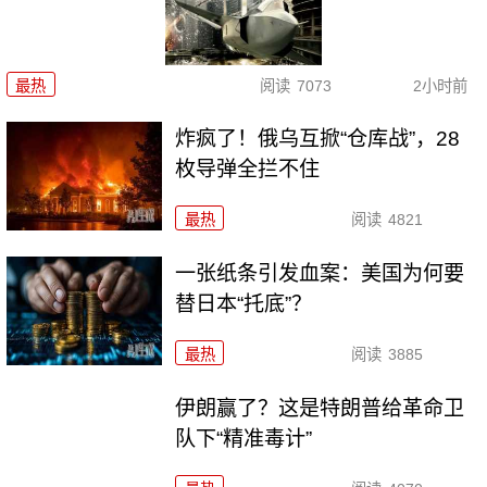
最热
阅读
7073
2小时前
炸疯了！俄乌互掀“仓库战”，28
枚导弹全拦不住
最热
阅读
4821
一张纸条引发血案：美国为何要
替日本“托底”？
最热
阅读
3885
伊朗赢了？这是特朗普给革命卫
队下“精准毒计”