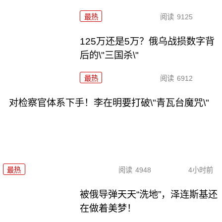
最热
阅读
9125
125万还是5万？俄乌战损数字背
后的\"三国杀\"
最热
阅读
6912
对检察官体系下手！李在明要打破\"青瓦台魔咒\"
最热
阅读
4948
4小时前
被俄导弹天天“洗地”，泽连斯基还
在做着美梦！