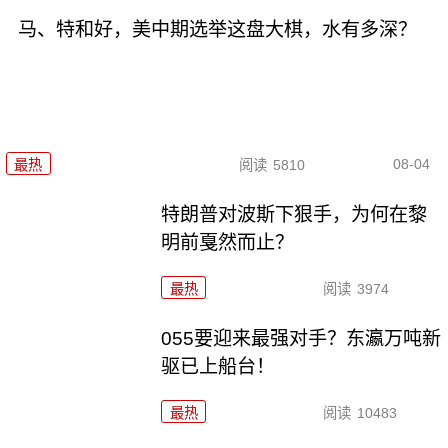
马、特和好，美中期选举这盘大棋，水有多深？
08-04
最热
阅读
5810
特朗普对波斯下狠手，为何在黎
明前戛然而止？
最热
阅读
3974
055要迎来最强对手？东瀛万吨新
驱已上船台！
最热
阅读
10483