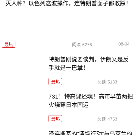
灭人种？以色列这波操作，连特朗普面子都敢踩！
08-04
最热
阅读
6276
特朗普刚说要谈判，伊朗又是反
手就是一巴掌！
最热
阅读
5133
731！特高课还魂！高市早苗两把
火烧穿日本国运
最热
阅读
4753
泽连斯基的“清场行动”与乌克兰的