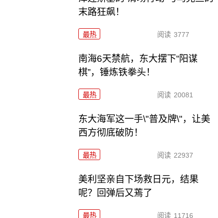
末路狂飙！
最热
阅读
3777
南海6天禁航，东大摆下“阳谋
棋”，锤炼铁拳头！
最热
阅读
20081
东大海军这一手\"普及牌\"，让美
西方彻底破防！
最热
阅读
22937
美利坚亲自下场救日元，结果
呢？回弹后又蔫了
最热
阅读
11716