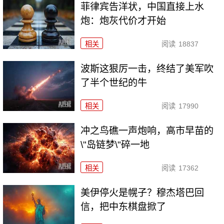
菲律宾告洋状，中国直接上水
炮：炮灰代价才开始
相关
阅读
18837
波斯这狠厉一击，终结了美军吹
了半个世纪的牛
相关
阅读
17990
冲之鸟礁一声炮响，高市早苗的
\"岛链梦\"碎一地
相关
阅读
17362
美伊停火是幌子？穆杰塔巴回
信，把中东棋盘掀了