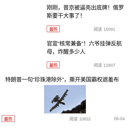
刚刚，普京被逼亮出底牌！俄罗
斯要干大事了！
最热
阅读
15091
官宣“核常兼备”！六爷挂弹反航
母，炸醒多少人
最热
阅读
11807
特朗普一句“珍珠港除外”，撕开美国霸权遮羞布
08-04
最热
阅读
10832