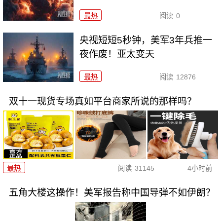
最热
阅读
0
央视短短5秒钟，美军3年兵推一
夜作废！亚太变天
最热
阅读
12876
双十一现货专场真如平台商家所说的那样吗？
最热
阅读
31145
4小时前
五角大楼这操作！美军报告称中国导弹不如伊朗？