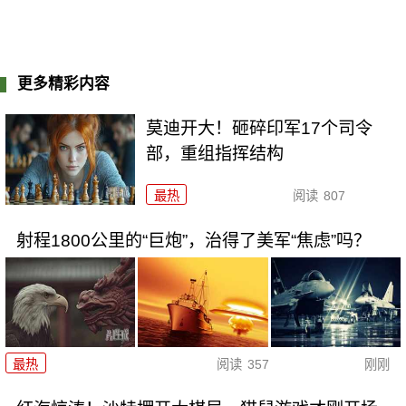
更多精彩内容
莫迪开大！砸碎印军17个司令
部，重组指挥结构
最热
阅读
807
射程1800公里的“巨炮”，治得了美军“焦虑”吗？
最热
阅读
357
刚刚