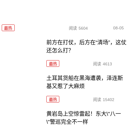
08-05
最热
阅读
5604
前方在打仗，后方在“清场”，这仗
还怎么打？
最热
阅读
4613
土耳其货船在黑海遭袭，泽连斯
基又惹了大麻烦
最热
阅读
15402
黄岩岛上空惊雷起！东大\"八一
\"警巡完全不一样