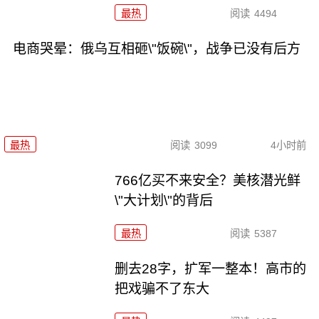
最热
阅读
4494
电商哭晕：俄乌互相砸\"饭碗\"，战争已没有后方
最热
阅读
3099
4小时前
766亿买不来安全？美核潜光鲜
\"大计划\"的背后
最热
阅读
5387
删去28字，扩军一整本！高市的
把戏骗不了东大