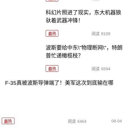
科幻片照进了现实，东大机器狼
驮着武器冲锋！
最热
阅读
8109
波斯要给中东\"物理断网\"，特朗
普忙递橄榄枝？
最热
阅读
6594
F-35真被波斯导弹端了！美军这次到底输在哪
08-04
最热
阅读
6464