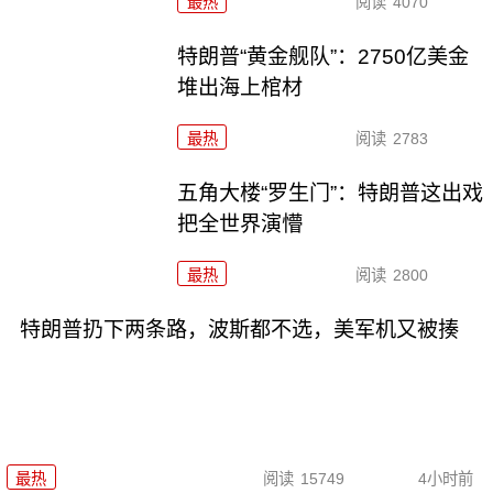
最热
阅读
4070
特朗普“黄金舰队”：2750亿美金
堆出海上棺材
最热
阅读
2783
五角大楼“罗生门”：特朗普这出戏
把全世界演懵
最热
阅读
2800
特朗普扔下两条路，波斯都不选，美军机又被揍
最热
阅读
15749
4小时前