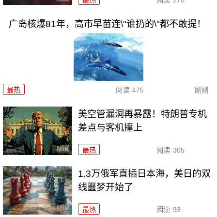
最热
阅读
270
广岛核爆81年，高市早苗连\"谁扔的\"都不敢提！
最热
阅读
475
刚刚
美空管漏洞再暴露！特朗普专机
差点与客机撞上
最热
阅读
305
1.3万俄军直插日本海，美日的双
线噩梦开始了
最热
阅读
93