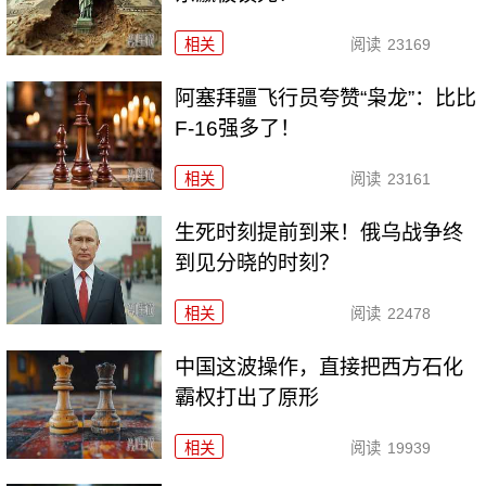
相关
阅读
23169
阿塞拜疆飞行员夸赞“枭龙”：比比
F-16强多了！
相关
阅读
23161
生死时刻提前到来！俄乌战争终
到见分晓的时刻？
相关
阅读
22478
中国这波操作，直接把西方石化
霸权打出了原形
相关
阅读
19939