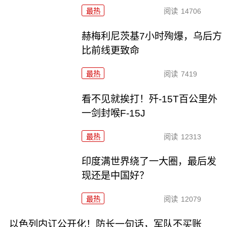
最热
阅读
14706
赫梅利尼茨基7小时殉爆，乌后方
比前线更致命
最热
阅读
7419
看不见就挨打！歼-15T百公里外
一剑封喉F-15J
最热
阅读
12313
印度满世界绕了一大圈，最后发
现还是中国好？
最热
阅读
12079
以色列内讧公开化！防长一句话，军队不买账