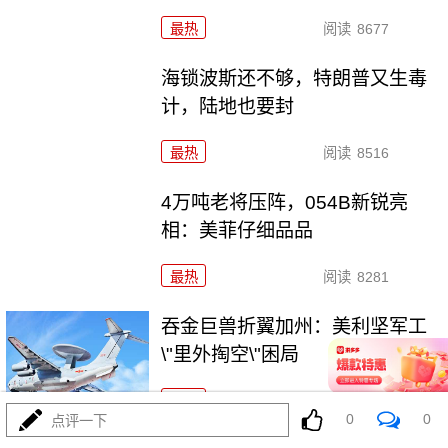
最热
阅读
8677
海锁波斯还不够，特朗普又生毒
计，陆地也要封
最热
阅读
8516
4万吨老将压阵，054B新锐亮
相：美菲仔细品品
最热
阅读
8281
吞金巨兽折翼加州：美利坚军工
\"里外掏空\"困局
最热
阅读
6343
0
0
点评一下