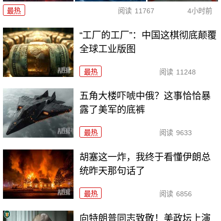
最热
阅读
11767
4小时前
“工厂的工厂”：中国这棋彻底颠覆
全球工业版图
最热
阅读
11248
五角大楼吓唬中俄？这事恰恰暴
露了美军的底裤
最热
阅读
9633
胡塞这一炸，我终于看懂伊朗总
统昨天那句话了
最热
阅读
6856
向特朗普同志致敬！美政坛上演