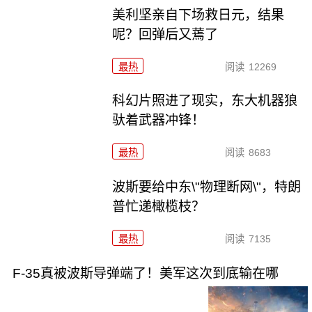
美利坚亲自下场救日元，结果
呢？回弹后又蔫了
最热
阅读
12269
科幻片照进了现实，东大机器狼
驮着武器冲锋！
最热
阅读
8683
波斯要给中东\"物理断网\"，特朗
普忙递橄榄枝？
最热
阅读
7135
F-35真被波斯导弹端了！美军这次到底输在哪