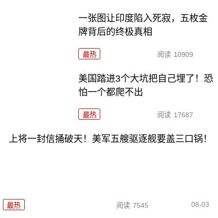
一张图让印度陷入死寂，五枚金
牌背后的终极真相
最热
阅读
10909
美国踏进3个大坑把自己埋了！恐
怕一个都爬不出
最热
阅读
17687
上将一封信捅破天！美军五艘驱逐舰要盖三口锅！
08-03
最热
阅读
7545