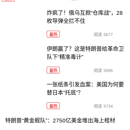
炸疯了！俄乌互掀“仓库战”，28
枚导弹全拦不住
最热
阅读
6677
伊朗赢了？这是特朗普给革命卫
队下“精准毒计”
最热
阅读
5896
一张纸条引发血案：美国为何要
替日本“托底”？
最热
阅读
5734
特朗普“黄金舰队”：2750亿美金堆出海上棺材