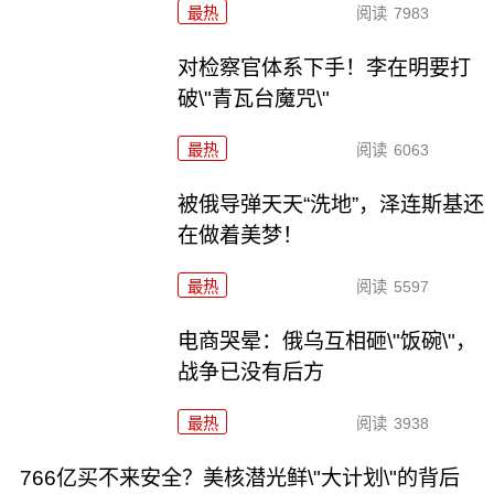
最热
阅读
7983
对检察官体系下手！李在明要打
破\"青瓦台魔咒\"
最热
阅读
6063
被俄导弹天天“洗地”，泽连斯基还
在做着美梦！
最热
阅读
5597
电商哭晕：俄乌互相砸\"饭碗\"，
战争已没有后方
最热
阅读
3938
766亿买不来安全？美核潜光鲜\"大计划\"的背后