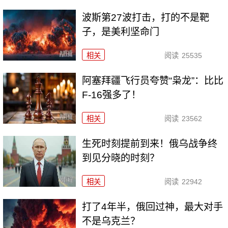
波斯第27波打击，打的不是靶
子，是美利坚命门
相关
阅读
25535
阿塞拜疆飞行员夸赞“枭龙”：比比
F-16强多了！
相关
阅读
23562
生死时刻提前到来！俄乌战争终
到见分晓的时刻？
相关
阅读
22942
打了4年半，俄回过神，最大对手
不是乌克兰？