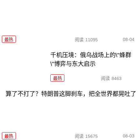
08-04
最热
阅读
11095
千机压境：俄乌战场上的\"蜂群
\"博弈与东大启示
最热
阅读
8463
算了不打了？特朗普这脚刹车，把全世界都晃吐了
08-03
最热
阅读
15675