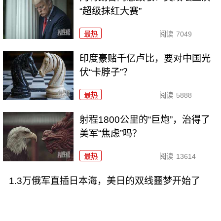
“超级抹红大赛”
最热
阅读
7049
印度豪赌千亿卢比，要对中国光
伏“卡脖子”？
最热
阅读
5888
射程1800公里的“巨炮”，治得了
美军“焦虑”吗？
最热
阅读
13614
1.3万俄军直插日本海，美日的双线噩梦开始了