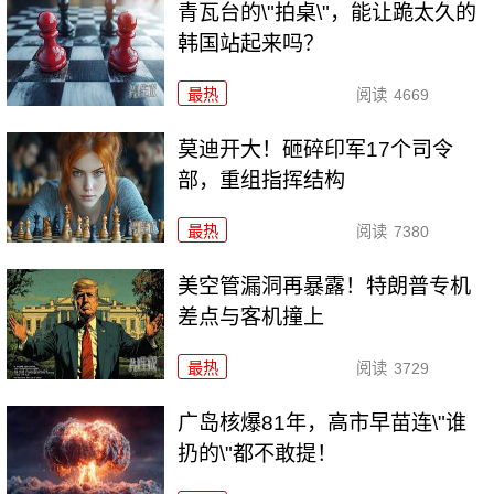
青瓦台的\"拍桌\"，能让跪太久的
韩国站起来吗？
最热
阅读
4669
莫迪开大！砸碎印军17个司令
部，重组指挥结构
最热
阅读
7380
美空管漏洞再暴露！特朗普专机
差点与客机撞上
最热
阅读
3729
广岛核爆81年，高市早苗连\"谁
扔的\"都不敢提！