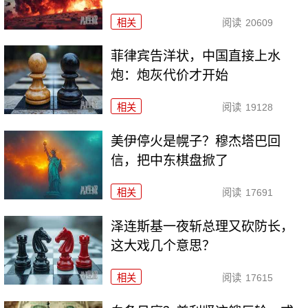
相关
阅读
20609
菲律宾告洋状，中国直接上水
炮：炮灰代价才开始
相关
阅读
19128
美伊停火是幌子？穆杰塔巴回
信，把中东棋盘掀了
相关
阅读
17691
泽连斯基一夜斩总理又砍防长，
这大戏几个意思？
相关
阅读
17615