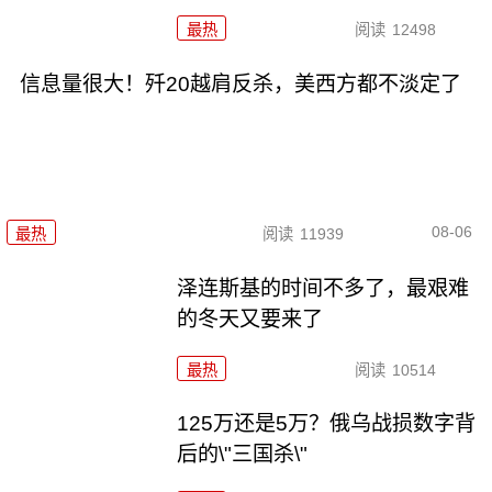
最热
阅读
12498
信息量很大！歼20越肩反杀，美西方都不淡定了
08-06
最热
阅读
11939
泽连斯基的时间不多了，最艰难
的冬天又要来了
最热
阅读
10514
125万还是5万？俄乌战损数字背
后的\"三国杀\"