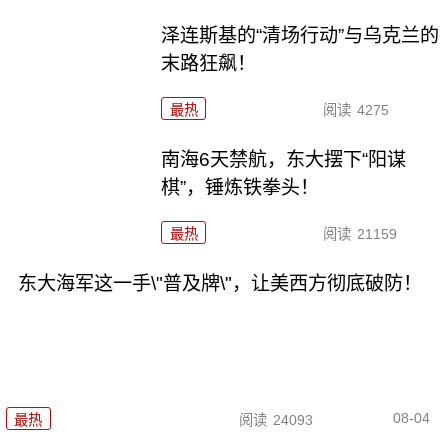
泽连斯基的“清场行动”与乌克兰的
末路狂飙！
最热
阅读
4275
南海6天禁航，东大摆下“阳谋
棋”，锤炼铁拳头！
最热
阅读
21159
东大海军这一手\"普及牌\"，让美西方彻底破防！
08-04
最热
阅读
24093