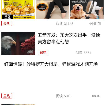
最热
阅读
31145
4小时前
五箭齐发：东大这次出手，没给
美方留半点幻想
最热
阅读
5871
红海惊涛！沙特摆开大棋局，猫鼠游戏才刚开场
08-07
最热
阅读
5010