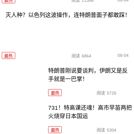
最热
阅读
11386
灭人种？以色列这波操作，连特朗普面子都敢踩！
08-04
最热
阅读
6864
特朗普刚说要谈判，伊朗又是反
手就是一巴掌！
最热
阅读
5726
731！特高课还魂！高市早苗两把
火烧穿日本国运
最热
阅读
5304