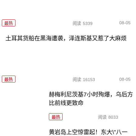
08-05
最热
阅读
5339
土耳其货船在黑海遭袭，泽连斯基又惹了大麻烦
08-05
最热
阅读
16153
赫梅利尼茨基7小时殉爆，乌后方
比前线更致命
最热
阅读
8033
黄岩岛上空惊雷起！东大\"八一