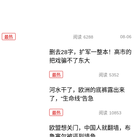
08-06
最热
阅读
6288
删去28字，扩军一整本！高市的
把戏骗不了东大
最热
阅读
5352
河水干了，欧洲的底裤露出来
了，“生命线”告急
最热
阅读
10853
欧盟想关门，中国人就翻墙，布
鲁塞尔被逼到墙角