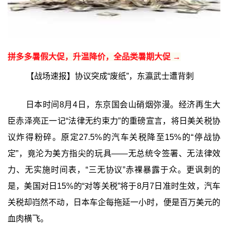
拼多多暑假大促，升温降价，全品类暑期大促 →
【战场速报】协议突成“废纸”，东瀛武士遭背刺
日本时间8月4日，东京国会山硝烟弥漫。经济再生大
臣赤泽亮正一记“法律无约束力”的重磅宣言，将日美关税协
议炸得粉碎。原定27.5%的汽车关税降至15%的“停战协
定”，竟沦为美方指尖的玩具——无总统令签署、无法律效
力、无实施时间表，“三无协议”赤裸暴露于众。更讽刺的
是，美国对日15%的“对等关税”将于8月7日准时生效，汽车
关税却岿然不动，日本车企每拖延一小时，便是百万美元的
血肉横飞。