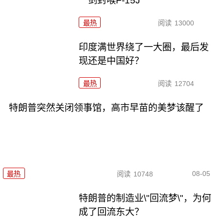
一剑封喉F-15J
最热
阅读
13000
印度满世界绕了一大圈，最后发
现还是中国好？
最热
阅读
12704
特朗普突然关闭领事馆，高市早苗的美梦该醒了
08-05
最热
阅读
10748
特朗普的制造业\"回流梦\"，为何
成了回流东大？