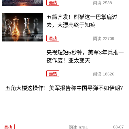
最热
阅读
2588
五箭齐发！熊猫这一巴掌扇过
去，大漂亮终于知疼
最热
阅读
22709
央视短短5秒钟，美军3年兵推一
夜作废！亚太变天
最热
阅读
18626
五角大楼这操作！美军报告称中国导弹不如伊朗？
08-07
最热
阅读
9794