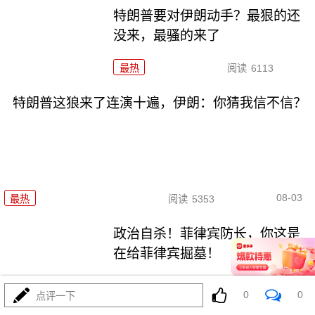
特朗普要对伊朗动手？最狠的还
没来，最骚的来了
最热
阅读
6113
特朗普这狼来了连演十遍，伊朗：你猜我信不信？
08-03
最热
阅读
5353
政治自杀！菲律宾防长，你这是
在给菲律宾掘墓！
最热
阅读
7111
0
0
点评一下