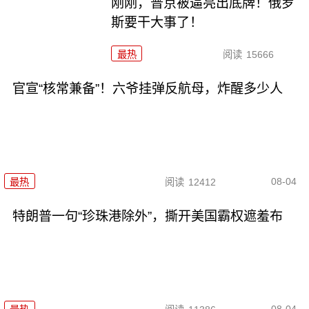
刚刚，普京被逼亮出底牌！俄罗
斯要干大事了！
最热
阅读
15666
官宣“核常兼备”！六爷挂弹反航母，炸醒多少人
08-04
最热
阅读
12412
特朗普一句“珍珠港除外”，撕开美国霸权遮羞布
08-04