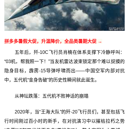
拼多多暑假大促，升温降价，全品类暑期大促 →
五年后，歼-10C飞行员肖楠在体系支撑下冷静呼叫：
“03机，帮我照一下！”当友机雷达波束锁定那个难以捉摸的
隐身目标，霹雳-15导弹呼啸而出——中国空军内部对抗
中，五代机“金身告破”的历史性瞬间就此诞生。
从神坛跌落：五代机不败神话的崩塌
2020年，当“王海大队”的歼-20飞行员们，甚至包括飞
行时间刚过百小时的新手，在对抗演习中以摧枯拉朽之势