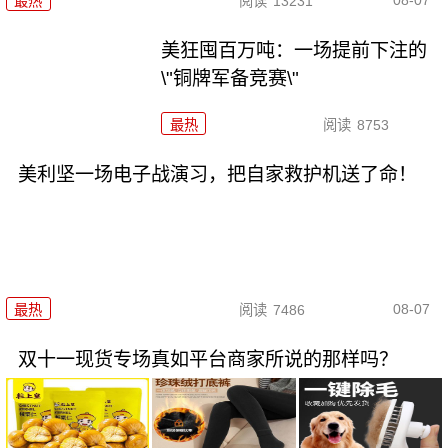
最热
阅读
13231
美狂囤百万吨：一场提前下注的
\"铜牌军备竞赛\"
最热
阅读
8753
美利坚一场电子战演习，把自家救护机送了命！
08-07
最热
阅读
7486
双十一现货专场真如平台商家所说的那样吗？