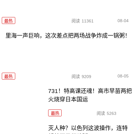
08-04
最热
阅读
11361
里海一声巨响，这次差点把两场战争炸成一锅粥！
08-05
最热
阅读
9209
731！特高课还魂！高市早苗两把
火烧穿日本国运
最热
阅读
5263
灭人种？以色列这波操作，连特