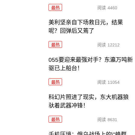
最热
阅读
4460
美利坚亲自下场救日元，结果
呢？回弹后又蔫了
最热
阅读
12212
055要迎来最强对手？东瀛万吨新
驱已上船台！
最热
阅读
11054
科幻片照进了现实，东大机器狼
驮着武器冲锋！
最热
阅读
8631
千机压境：俄乌战场上的\"蜂群