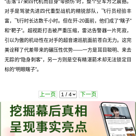
“击落”17架四代机而自身“零损伤”时，整个空军为之震撼。
对手是驾驶先进四代重型战机的精锐部队，飞行员经验丰
富，飞行时长达数千小时。但在歼-20面前，他们成了“瞎子”
和“靶子”。超视距打击被严重压缩，雷达告警器一片死寂，
引以为傲的机动性在对手的超音速巡航面前苍白无力。这完
美诠释了代差带来的碾压性优势——一方是耳目聪明、来去
无踪的“隐身刺客”，另一方则是空有精湛箭术却无法锁定目
标的“明眼瞎子”。
上一页
下一页