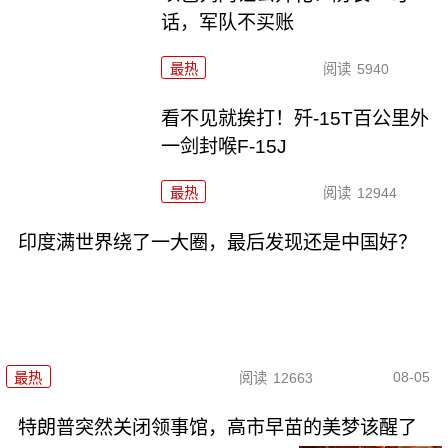
话，军队不买账
最热
阅读
5940
看不见就挨打！歼-15T百公里外
一剑封喉F-15J
最热
阅读
12944
印度满世界绕了一大圈，最后发现还是中国好？
08-05
最热
阅读
12663
特朗普突然关闭领事馆，高市早苗的美梦该醒了