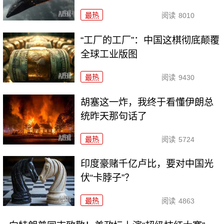
最热
阅读
8010
“工厂的工厂”：中国这棋彻底颠覆
全球工业版图
最热
阅读
9430
胡塞这一炸，我终于看懂伊朗总
统昨天那句话了
最热
阅读
5724
印度豪赌千亿卢比，要对中国光
伏“卡脖子”？
最热
阅读
4863