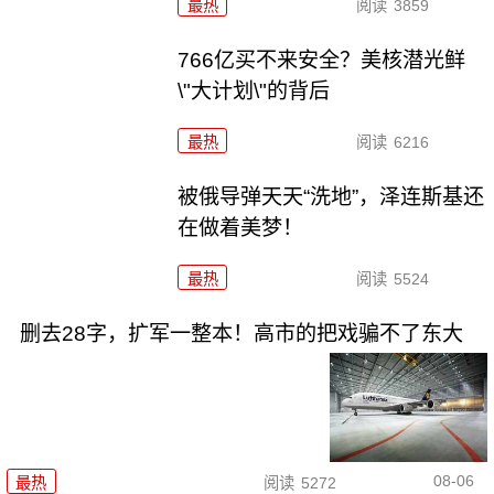
最热
阅读
3859
766亿买不来安全？美核潜光鲜
\"大计划\"的背后
最热
阅读
6216
被俄导弹天天“洗地”，泽连斯基还
在做着美梦！
最热
阅读
5524
删去28字，扩军一整本！高市的把戏骗不了东大
08-06
最热
阅读
5272