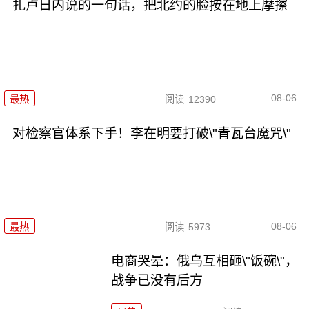
扎卢日内说的一句话，把北约的脸按在地上摩擦
08-06
最热
阅读
12390
对检察官体系下手！李在明要打破\"青瓦台魔咒\"
08-06
最热
阅读
5973
电商哭晕：俄乌互相砸\"饭碗\"，
战争已没有后方