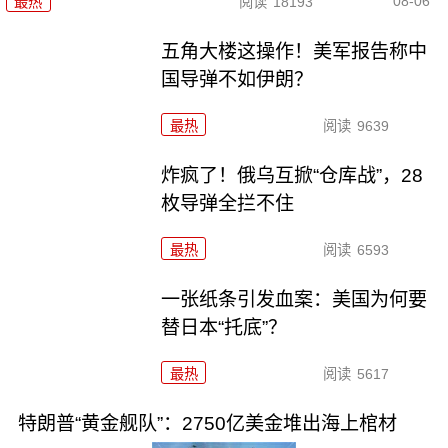
08-06
最热
阅读
18193
五角大楼这操作！美军报告称中
国导弹不如伊朗？
最热
阅读
9639
炸疯了！俄乌互掀“仓库战”，28
枚导弹全拦不住
最热
阅读
6593
一张纸条引发血案：美国为何要
替日本“托底”？
最热
阅读
5617
特朗普“黄金舰队”：2750亿美金堆出海上棺材