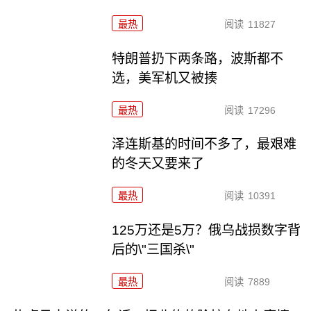
最热
阅读
11827
特朗普扔下两条路，波斯都不
选，美军机又被揍
最热
阅读
17296
泽连斯基的时间不多了，最艰难
的冬天又要来了
最热
阅读
10391
125万还是5万？俄乌战损数字背
后的\"三国杀\"
最热
阅读
7889