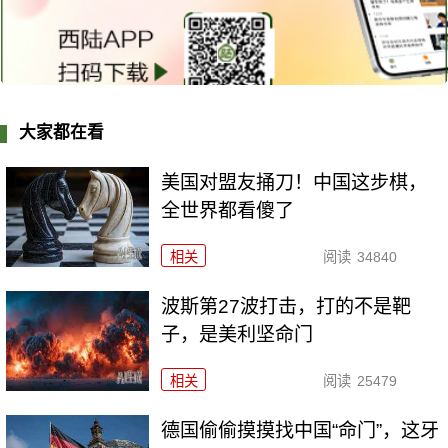
大家都在看
美国对盟友捅刀！中国这步棋，
全世界都看傻了
相关
阅读
34840
波斯第27波打击，打的不是靶
子，是美利坚命门
相关
阅读
25479
德国偷偷摸摸找中国“命门”，这牙