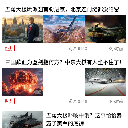
五角大楼鹰派翘首盼进京，北京连门缝都没给留
最热
阅读
9940
3小时前
三国歃血为盟剑指何方？中东大棋有人坐不住了！
最热
阅读
9846
3小时前
五角大楼吓唬中俄？这事恰恰暴
露了美军的底裤