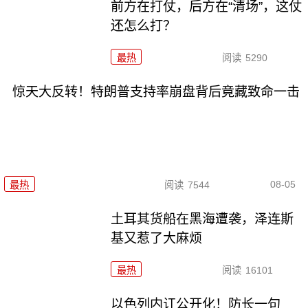
前方在打仗，后方在“清场”，这仗
还怎么打？
最热
阅读
5290
惊天大反转！特朗普支持率崩盘背后竟藏致命一击
08-05
最热
阅读
7544
土耳其货船在黑海遭袭，泽连斯
基又惹了大麻烦
最热
阅读
16101
以色列内讧公开化！防长一句