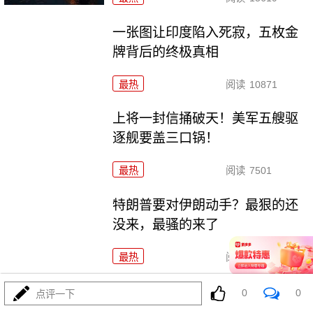
一张图让印度陷入死寂，五枚金
牌背后的终极真相
最热
阅读
10871
上将一封信捅破天！美军五艘驱
逐舰要盖三口锅！
最热
阅读
7501
特朗普要对伊朗动手？最狠的还
没来，最骚的来了
最热
阅读
6078
美国踏进3个大坑把自己埋了！恐怕一个都爬不出
0
0
点评一下