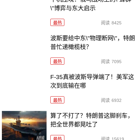
\"博弈与东大启示
最热
阅读
8425
波斯要给中东\"物理断网\"，特朗
普忙递橄榄枝？
最热
阅读
7095
F-35真被波斯导弹端了！美军这
次到底输在哪
最热
阅读
6932
算了不打了？特朗普这脚刹车，
把全世界都晃吐了
最热
阅读
15619