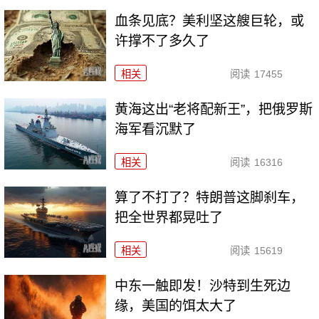
血条见底？美利坚这艘巨轮，或
许撑不了多久了
相关
阅读
17455
黄海这出“老将配新王”，把俄罗斯
海军看沉默了
相关
阅读
16316
算了不打了？特朗普这脚刹车，
把全世界都晃吐了
相关
阅读
15619
中东一触即发！沙特到生死边
缘，美国的饵太大了