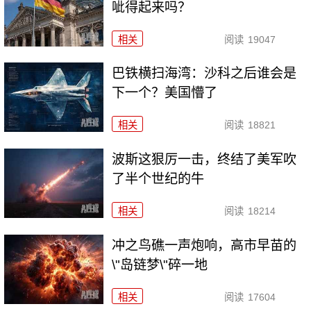
呲得起来吗？
相关
阅读
19047
巴铁横扫海湾：沙科之后谁会是
下一个？美国懵了
相关
阅读
18821
波斯这狠厉一击，终结了美军吹
了半个世纪的牛
相关
阅读
18214
冲之鸟礁一声炮响，高市早苗的
\"岛链梦\"碎一地
相关
阅读
17604