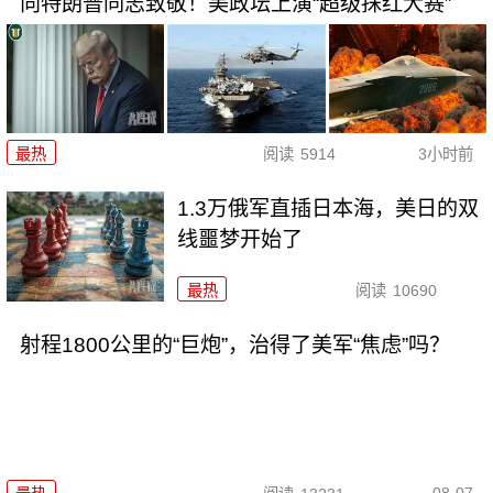
向特朗普同志致敬！美政坛上演“超级抹红大赛”
最热
阅读
5914
3小时前
1.3万俄军直插日本海，美日的双
线噩梦开始了
最热
阅读
10690
射程1800公里的“巨炮”，治得了美军“焦虑”吗？
08-07