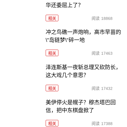
华还委屈上了？
相关
阅读
18868
冲之鸟礁一声炮响，高市早苗的
\"岛链梦\"碎一地
相关
阅读
17463
泽连斯基一夜斩总理又砍防长，
这大戏几个意思？
相关
阅读
17432
美伊停火是幌子？穆杰塔巴回
信，把中东棋盘掀了
相关
阅读
17388