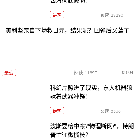
西方彻底破防！
最热
阅读
23290
美利坚亲自下场救日元，结果呢？回弹后又蔫了
08-04
最热
阅读
11897
科幻片照进了现实，东大机器狼
驮着武器冲锋！
最热
阅读
8308
波斯要给中东\"物理断网\"，特朗
普忙递橄榄枝？