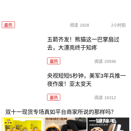
最热
阅读
1828
2小时前
五箭齐发！熊猫这一巴掌扇过
去，大漂亮终于知疼
最热
阅读
20596
央视短短5秒钟，美军3年兵推一
夜作废！亚太变天
最热
阅读
16312
双十一现货专场真如平台商家所说的那样吗？