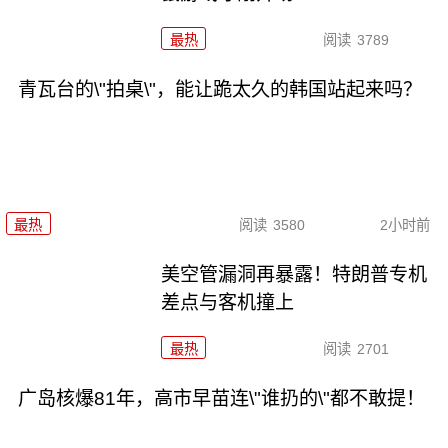
最热
阅读
3789
青瓦台的\"拍桌\"，能让跪太久的韩国站起来吗？
最热
阅读
3580
2小时前
美空管漏洞再暴露！特朗普专机
差点与客机撞上
最热
阅读
2701
广岛核爆81年，高市早苗连\"谁扔的\"都不敢提！