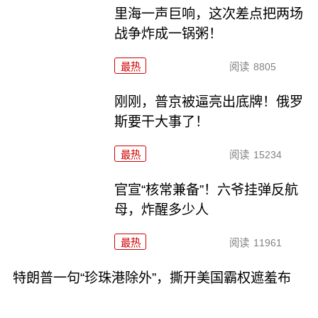
里海一声巨响，这次差点把两场
战争炸成一锅粥！
最热
阅读
8805
刚刚，普京被逼亮出底牌！俄罗
斯要干大事了！
最热
阅读
15234
官宣“核常兼备”！六爷挂弹反航
母，炸醒多少人
最热
阅读
11961
特朗普一句“珍珠港除外”，撕开美国霸权遮羞布