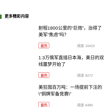
更多精彩内容
射程1800公里的“巨炮”，治得了
美军“焦虑”吗？
最热
阅读
10410
1.3万俄军直插日本海，美日的双
线噩梦开始了
最热
阅读
8272
美狂囤百万吨：一场提前下注的
\"铜牌军备竞赛\"
最热
阅读
6480