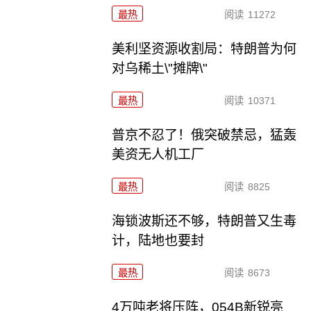
最热
阅读
11272
美利坚资源收割局：特朗普为何
对乌稀土\"摊牌\"
最热
阅读
10371
普京不忍了！俄突破禁忌，猛轰
美资无人机工厂
最热
阅读
8825
海锁波斯还不够，特朗普又生毒
计，陆地也要封
最热
阅读
8673
4万吨老将压阵，054B新锐亮