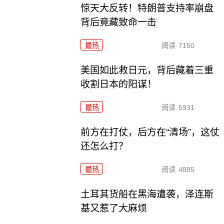
惊天大反转！特朗普支持率崩盘
背后竟藏致命一击
最热
阅读
7150
美国如此救日元，背后藏着三重
收割日本的阳谋！
最热
阅读
5931
前方在打仗，后方在“清场”，这仗
还怎么打？
最热
阅读
4885
土耳其货船在黑海遭袭，泽连斯
基又惹了大麻烦