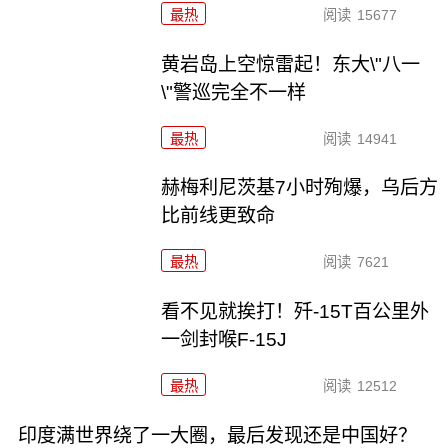
最热
阅读
15677
黄岩岛上空惊雷起！东大\"八一
\"警巡完全不一样
最热
阅读
14941
赫梅利尼茨基7小时殉爆，乌后方
比前线更致命
最热
阅读
7621
看不见就挨打！歼-15T百公里外
一剑封喉F-15J
最热
阅读
12512
印度满世界绕了一大圈，最后发现还是中国好？