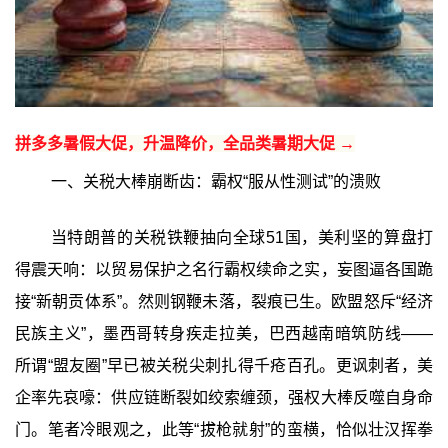
拼多多暑假大促，升温降价，全品类暑期大促 →
一、关税大棒崩断齿：霸权“服从性测试”的溃败
当特朗普的关税铁鞭抽向全球51国，美利坚的算盘打
得震天响：以贸易保护之名行霸权续命之实，妄图逼各国跪
接“新朝贡体系”。然则钢鞭未落，裂痕已生。欧盟怒斥“经济
民族主义”，墨西哥转身疾走拉美，巴西越南暗筑防线——
所谓“盟友圈”早已被关税尖刺扎得千疮百孔。更讽刺者，美
企率先哀嚎：供应链断裂如绞索缠颈，强权大棒反噬自身命
门。笔者冷眼观之，此等“拔枪就射”的蛮横，恰似壮汉挥拳