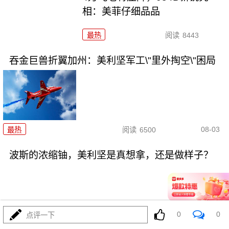
相：美菲仔细品品
最热
阅读
8443
吞金巨兽折翼加州：美利坚军工\"里外掏空\"困局
08-03
最热
阅读
6500
波斯的浓缩铀，美利坚是真想拿，还是做样子？
0
0
点评一下
08-03
最热
阅读
4443