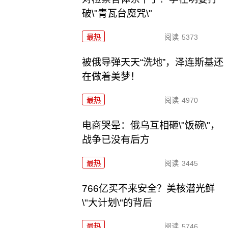
破\"青瓦台魔咒\"
最热
阅读
5373
被俄导弹天天“洗地”，泽连斯基还
在做着美梦！
最热
阅读
4970
电商哭晕：俄乌互相砸\"饭碗\"，
战争已没有后方
最热
阅读
3445
766亿买不来安全？美核潜光鲜
\"大计划\"的背后
最热
阅读
5746