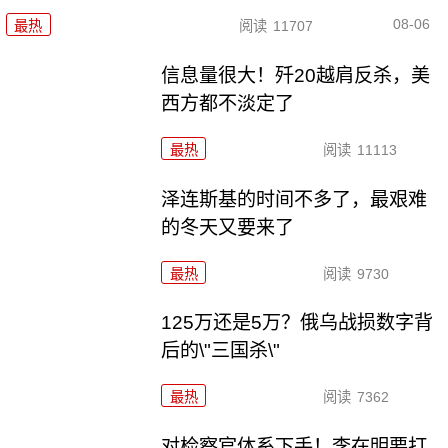
08-06
最热
阅读
11707
信息量很大！歼20越肩反杀，美
西方都不淡定了
最热
阅读
11113
泽连斯基的时间不多了，最艰难
的冬天又要来了
最热
阅读
9730
125万还是5万？俄乌战损数字背
后的\"三国杀\"
最热
阅读
7362
对检察官体系下手！李在明要打