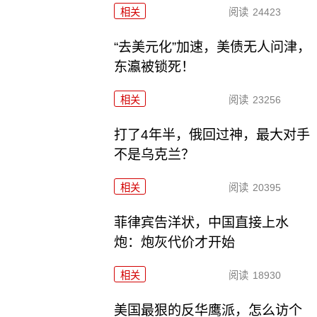
相关
阅读
24423
“去美元化”加速，美债无人问津，
东瀛被锁死！
相关
阅读
23256
打了4年半，俄回过神，最大对手
不是乌克兰？
相关
阅读
20395
菲律宾告洋状，中国直接上水
炮：炮灰代价才开始
相关
阅读
18930
美国最狠的反华鹰派，怎么访个