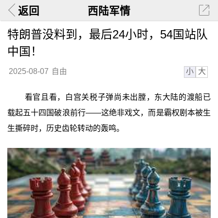
返回
西陆军情
特朗普没料到，最后24小时，54国站队
中国！
小
大
2025-08-07
自由
看官且看，白宫关税子弹尚未出膛，东大陆的渡船已
载起五十四国破浪前行——这绝非戏文，而是霸权剧本被生
生撕碎时，历史齿轮转动的轰鸣。