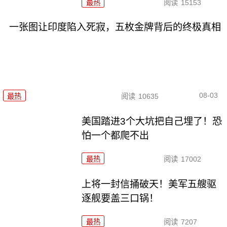
最热
阅读
15153
一张图让印度陷入死寂，五枚金牌背后的终极真相
08-03
最热
阅读
10635
美国踏进3个大坑把自己埋了！恐
怕一个都爬不出
最热
阅读
17002
上将一封信捅破天！美军五艘驱
逐舰要盖三口锅！
最热
阅读
7207