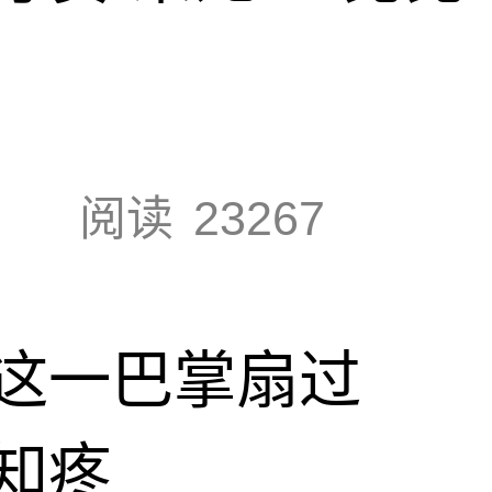
阅读
23267
这一巴掌扇过
知疼