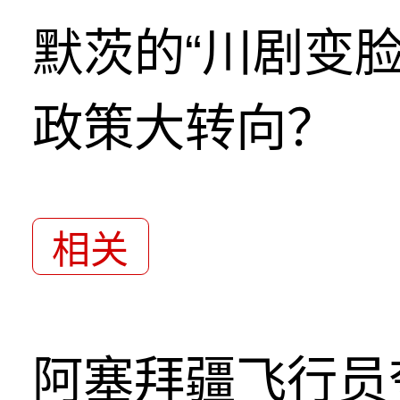
默茨的“川剧变
政策大转向？
相关
阿塞拜疆飞行员