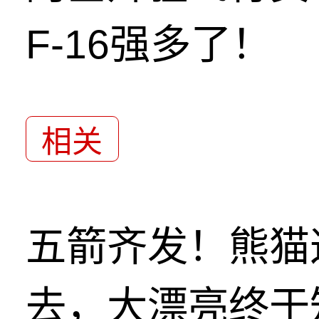
F-16强多了！
相关
五箭齐发！熊猫
去，大漂亮终于