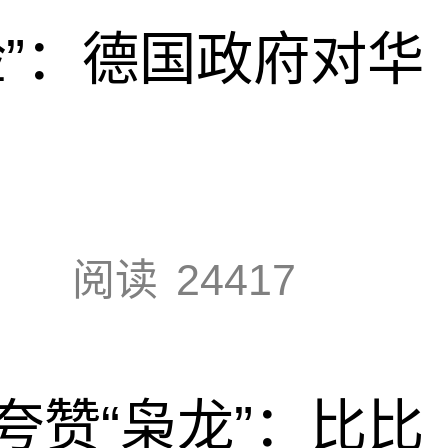
脸”：德国政府对华
阅读
24417
夸赞“枭龙”：比比