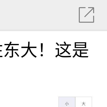
住东大！这是
小
大