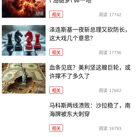
\"岛链梦\"碎一地
相关
阅读
17742
泽连斯基一夜斩总理又砍防长，
这大戏几个意思？
相关
阅读
17736
血条见底？美利坚这艘巨轮，或
许撑不了多久了
相关
阅读
17662
马科斯两线溃败：沙拉稳了，南
海牌被东大刺穿
相关
阅读
16793