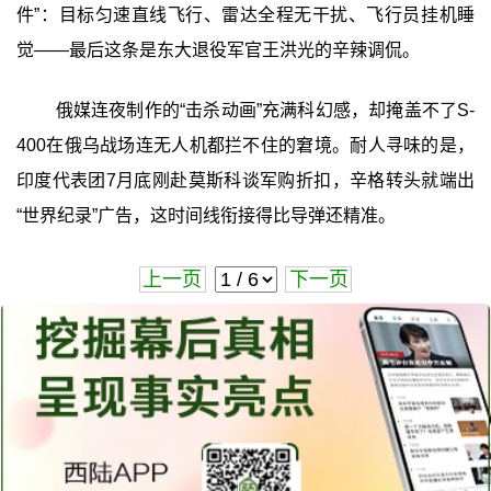
件”：目标匀速直线飞行、雷达全程无干扰、飞行员挂机睡
觉——最后这条是东大退役军官王洪光的辛辣调侃。
俄媒连夜制作的“击杀动画”充满科幻感，却掩盖不了S-
400在俄乌战场连无人机都拦不住的窘境。耐人寻味的是，
印度代表团7月底刚赴莫斯科谈军购折扣，辛格转头就端出
“世界纪录”广告，这时间线衔接得比导弹还精准。
上一页
下一页