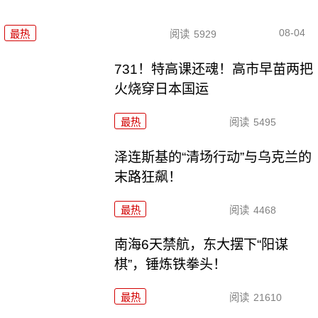
08-04
最热
阅读
5929
731！特高课还魂！高市早苗两把
火烧穿日本国运
最热
阅读
5495
泽连斯基的“清场行动”与乌克兰的
末路狂飙！
最热
阅读
4468
南海6天禁航，东大摆下“阳谋
棋”，锤炼铁拳头！
最热
阅读
21610