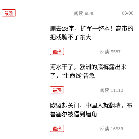
08-06
最热
阅读
6548
删去28字，扩军一整本！高市的
把戏骗不了东大
最热
阅读
5587
河水干了，欧洲的底裤露出来
了，“生命线”告急
最热
阅读
11110
欧盟想关门，中国人就翻墙，布
鲁塞尔被逼到墙角
最热
阅读
16539