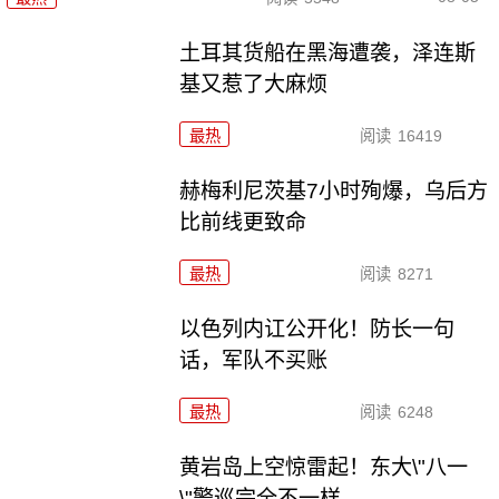
土耳其货船在黑海遭袭，泽连斯
基又惹了大麻烦
最热
阅读
16419
赫梅利尼茨基7小时殉爆，乌后方
比前线更致命
最热
阅读
8271
以色列内讧公开化！防长一句
话，军队不买账
最热
阅读
6248
黄岩岛上空惊雷起！东大\"八一
\"警巡完全不一样