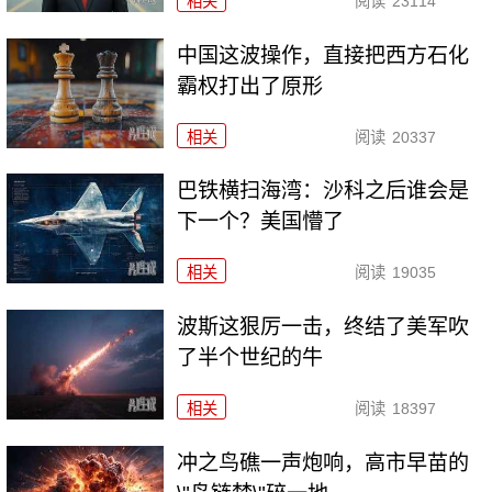
相关
阅读
23114
中国这波操作，直接把西方石化
霸权打出了原形
相关
阅读
20337
巴铁横扫海湾：沙科之后谁会是
下一个？美国懵了
相关
阅读
19035
波斯这狠厉一击，终结了美军吹
了半个世纪的牛
相关
阅读
18397
冲之鸟礁一声炮响，高市早苗的