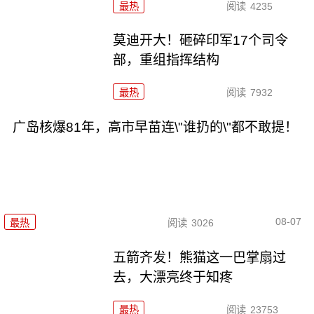
最热
阅读
4235
莫迪开大！砸碎印军17个司令
部，重组指挥结构
最热
阅读
7932
广岛核爆81年，高市早苗连\"谁扔的\"都不敢提！
08-07
最热
阅读
3026
五箭齐发！熊猫这一巴掌扇过
去，大漂亮终于知疼
最热
阅读
23753