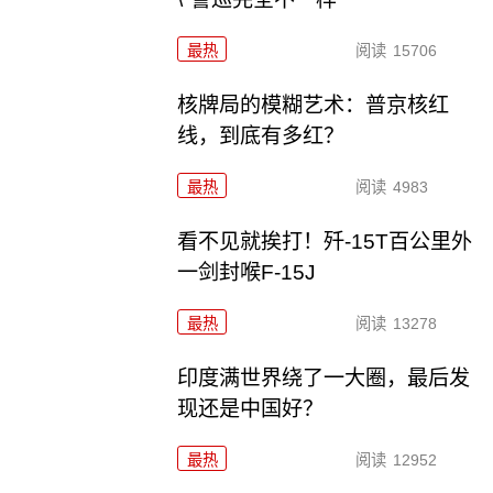
最热
阅读
15706
核牌局的模糊艺术：普京核红
线，到底有多红？
最热
阅读
4983
看不见就挨打！歼-15T百公里外
一剑封喉F-15J
最热
阅读
13278
印度满世界绕了一大圈，最后发
现还是中国好？
最热
阅读
12952