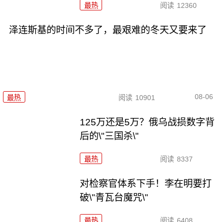
最热
阅读
12360
泽连斯基的时间不多了，最艰难的冬天又要来了
08-06
最热
阅读
10901
125万还是5万？俄乌战损数字背
后的\"三国杀\"
最热
阅读
8337
对检察官体系下手！李在明要打
破\"青瓦台魔咒\"
最热
阅读
6408