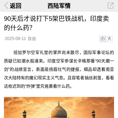
返回
西陆军情
90天后才说打下5架巴铁战机，印度卖
的什么药？
小
大
2025-08-11
自由
班加罗尔空军礼堂的掌声尚未散尽，国际军事论坛的
质疑已如潮水般涌来。印度空军参谋长辛格那番“90天磨一
剑”的战绩宣言，表面是扬眉吐气的捷报，细品却透着南亚
次大陆特有的魔幻现实主义气息。且容笔者抽丝剥茧，看看
这枚迟到的“炸弹”里究竟裹着什么药。