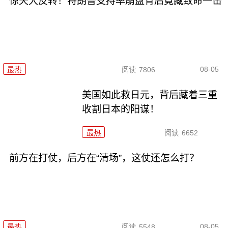
惊天大反转！特朗普支持率崩盘背后竟藏致命一击
08-05
最热
阅读
7806
美国如此救日元，背后藏着三重
收割日本的阳谋！
最热
阅读
6652
前方在打仗，后方在“清场”，这仗还怎么打？
08-05
最热
阅读
5548