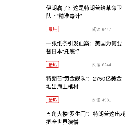
伊朗赢了？这是特朗普给革命卫
队下“精准毒计”
最热
阅读
6447
一张纸条引发血案：美国为何要
替日本“托底”？
最热
阅读
6244
特朗普“黄金舰队”：2750亿美金
堆出海上棺材
最热
阅读
4981
五角大楼“罗生门”：特朗普这出戏
把全世界演懵