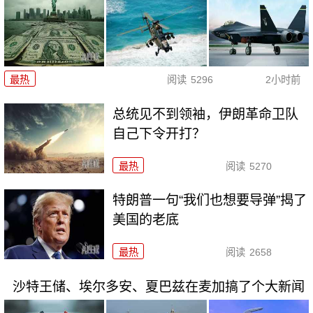
最热
阅读
5296
2小时前
总统见不到领袖，伊朗革命卫队
自己下令开打？
最热
阅读
5270
特朗普一句“我们也想要导弹”揭了
美国的老底
最热
阅读
2658
沙特王储、埃尔多安、夏巴兹在麦加搞了个大新闻