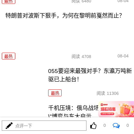
08-04
最热
阅读
6480
特朗普对波斯下狠手，为何在黎明前戛然而止？
08-04
最热
阅读
4708
055要迎来最强对手？东瀛万吨新
驱已上船台！
最热
阅读
11306
千机压境：俄乌战场上的\"蜂群
\"博弈与东大启示
0
0
点评一下
最热
阅读
8672