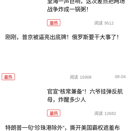
里海一声巨响，这次差点把两场
战争炸成一锅粥！
最热
阅读
9512
刚刚，普京被逼亮出底牌！俄罗斯要干大事了！
08-04
最热
阅读
15908
官宣“核常兼备”！六爷挂弹反航
母，炸醒多少人
最热
阅读
12682
特朗普一句“珍珠港除外”，撕开美国霸权遮羞布