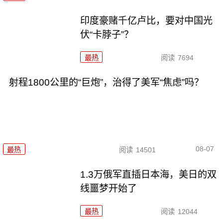
印度豪赌千亿卢比，要对中国光
伏“卡脖子”？
最热
阅读
7694
射程1800公里的“巨炮”，治得了美军“焦虑”吗？
08-07
最热
阅读
14501
1.3万俄军直插日本海，美日的双
线噩梦开始了
最热
阅读
12044