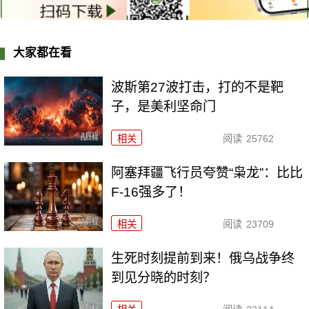
大家都在看
波斯第27波打击，打的不是靶
子，是美利坚命门
相关
阅读
25762
阿塞拜疆飞行员夸赞“枭龙”：比比
F-16强多了！
相关
阅读
23709
生死时刻提前到来！俄乌战争终
到见分晓的时刻？