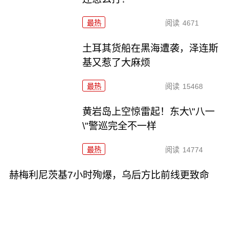
最热
阅读
4671
土耳其货船在黑海遭袭，泽连斯
基又惹了大麻烦
最热
阅读
15468
黄岩岛上空惊雷起！东大\"八一
\"警巡完全不一样
最热
阅读
14774
赫梅利尼茨基7小时殉爆，乌后方比前线更致命