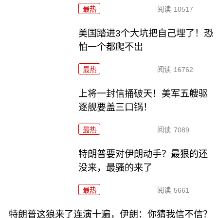
最热
阅读
10517
美国踏进3个大坑把自己埋了！恐
怕一个都爬不出
最热
阅读
16762
上将一封信捅破天！美军五艘驱
逐舰要盖三口锅！
最热
阅读
7089
特朗普要对伊朗动手？最狠的还
没来，最骚的来了
最热
阅读
5661
特朗普这狼来了连演十遍，伊朗：你猜我信不信？