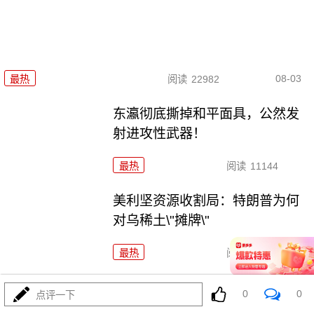
08-03
最热
阅读
22982
东瀛彻底撕掉和平面具，公然发
射进攻性武器！
最热
阅读
11144
美利坚资源收割局：特朗普为何
对乌稀土\"摊牌\"
最热
阅读
10233
普京不忍了！俄突破禁忌，猛轰
0
0
点评一下
美资无人机工厂