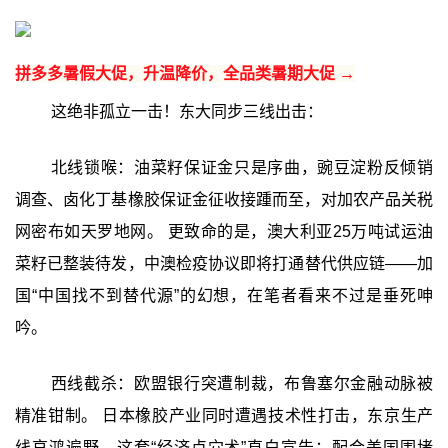
拼多多暑假大促，升温降价，全品类暑期大促 →
这绝非孤立一击！东大同步三线出击：
北线锁喉：油菜籽保证金只是序曲，豌豆淀粉反倾销
调查、卤化丁基橡胶保证金征收接踵而至，对加农产品关税
网密布如天罗地网。 更致命的是，澳大利亚25万吨试运油
菜籽已整装待发，中澳检疫协议即将打通替代供应链——加
国“中国找不到替代源”的幻想，在笔者看来不过是垂死呻
吟。
西线截杀：欧盟银行突遭制裁，布鲁塞尔金融动脉被
精准钳制。 日本橡胶产业同时遭遇技术性打击，东京生产
线哀鸿遍野。这套“经济点穴术”直白宣告：配合美国围堵