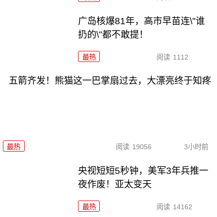
广岛核爆81年，高市早苗连\"谁
扔的\"都不敢提！
最热
阅读
1112
五箭齐发！熊猫这一巴掌扇过去，大漂亮终于知疼
最热
阅读
19056
3小时前
央视短短5秒钟，美军3年兵推一
夜作废！亚太变天
最热
阅读
14162