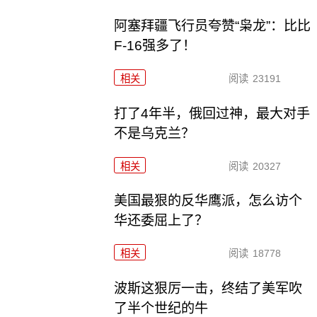
阿塞拜疆飞行员夸赞“枭龙”：比比
F-16强多了！
相关
阅读
23191
打了4年半，俄回过神，最大对手
不是乌克兰？
相关
阅读
20327
美国最狠的反华鹰派，怎么访个
华还委屈上了？
相关
阅读
18778
波斯这狠厉一击，终结了美军吹
了半个世纪的牛