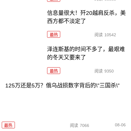
信息量很大！歼20越肩反杀，美
西方都不淡定了
最热
阅读
10542
泽连斯基的时间不多了，最艰难
的冬天又要来了
最热
阅读
9350
125万还是5万？俄乌战损数字背后的\"三国杀\"
08-06
最热
阅读
7066