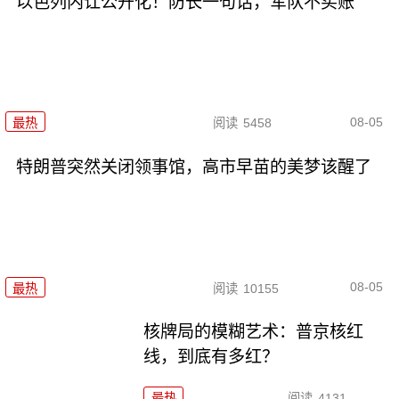
以色列内讧公开化！防长一句话，军队不买账
08-05
最热
阅读
5458
特朗普突然关闭领事馆，高市早苗的美梦该醒了
08-05
最热
阅读
10155
核牌局的模糊艺术：普京核红
线，到底有多红？
最热
阅读
4131