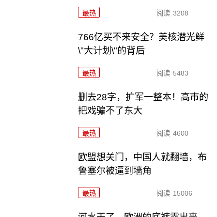
最热
阅读
3208
766亿买不来安全？美核潜光鲜
\"大计划\"的背后
最热
阅读
5483
删去28字，扩军一整本！高市的
把戏骗不了东大
最热
阅读
4600
欧盟想关门，中国人就翻墙，布
鲁塞尔被逼到墙角
最热
阅读
15006