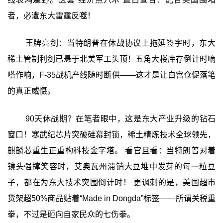
者，必遭东大雷霆反噬！
王牌亮剑：当特朗普在休战协议上拖延签字时，东大
稀土管制利剑已悬于北美军工头顶！五角大楼库存倒计时嘀
嗒作响，F-35战机产线随时断供——这才是让白宫仓促落笔
的真正威慑。
90天休战期？在笔者眼中，这是东大产业升级的钻石
窗口！寒武纪芯片突破硅幕封锁，稀土精炼技术全球领先，
麒麟芯重生正重构科技金字塔。 看官且看：当特朗普对着
镜头强撑笑容时，艾奥瓦州滞销大豆堆中发芽的每一粒豆
子，都在为东大技术突围倒计时！ 更讽刺的是，美国超市
货架超50%商品贴着“Made in Dongda”标签——所谓关税重
拳，不过是砸向自家民众的七伤拳。