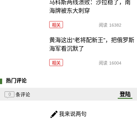
马科斯两线溃败：沙拉稳了，南
海牌被东大刺穿
相关
阅读
16382
黄海这出“老将配新王”，把俄罗斯
海军看沉默了
相关
阅读
16004
热门评论
登陆
0
条评论
我来说两句