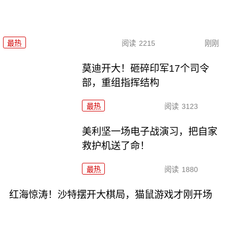
最热
阅读
2215
刚刚
莫迪开大！砸碎印军17个司令
部，重组指挥结构
最热
阅读
3123
美利坚一场电子战演习，把自家
救护机送了命！
最热
阅读
1880
红海惊涛！沙特摆开大棋局，猫鼠游戏才刚开场