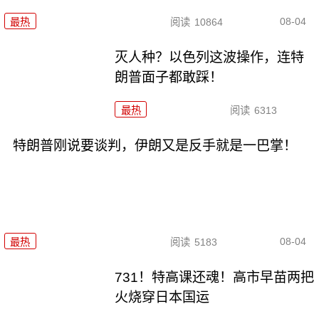
08-04
最热
阅读
10864
灭人种？以色列这波操作，连特
朗普面子都敢踩！
最热
阅读
6313
特朗普刚说要谈判，伊朗又是反手就是一巴掌！
08-04
最热
阅读
5183
731！特高课还魂！高市早苗两把
火烧穿日本国运