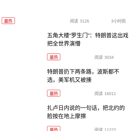
最热
阅读
3126
3小时前
五角大楼“罗生门”：特朗普这出戏
把全世界演懵
最热
阅读
3034
特朗普扔下两条路，波斯都不
选，美军机又被揍
最热
阅读
16011
扎卢日内说的一句话，把北约的
脸按在地上摩擦
最热
阅读
11222