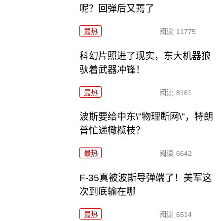
呢？回弹后又蔫了
最热
阅读
11775
科幻片照进了现实，东大机器狼
驮着武器冲锋！
最热
阅读
8161
波斯要给中东\"物理断网\"，特朗
普忙递橄榄枝？
最热
阅读
6642
F-35真被波斯导弹端了！美军这
次到底输在哪
最热
阅读
6514