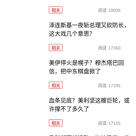
相关
阅读
18006
泽连斯基一夜斩总理又砍防长，
这大戏几个意思？
相关
阅读
17360
美伊停火是幌子？穆杰塔巴回
信，把中东棋盘掀了
相关
阅读
17295
血条见底？美利坚这艘巨轮，或
许撑不了多久了
相关
阅读
17125