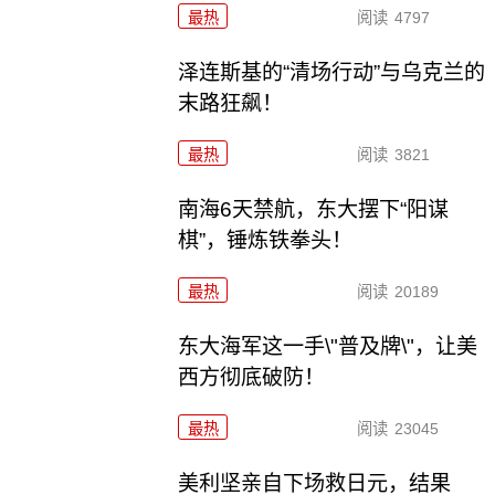
最热
阅读
4797
泽连斯基的“清场行动”与乌克兰的
末路狂飙！
最热
阅读
3821
南海6天禁航，东大摆下“阳谋
棋”，锤炼铁拳头！
最热
阅读
20189
东大海军这一手\"普及牌\"，让美
西方彻底破防！
最热
阅读
23045
美利坚亲自下场救日元，结果