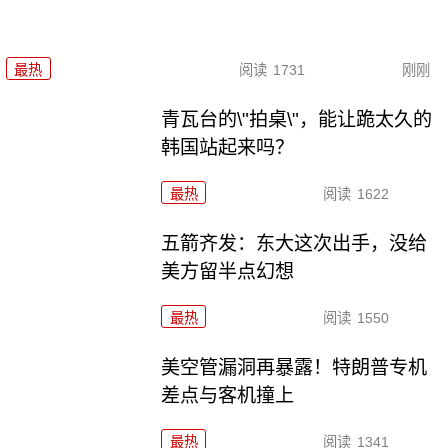
最热
阅读
1731
刚刚
青瓦台的\"拍桌\"，能让跪太久的
韩国站起来吗？
最热
阅读
1622
五箭齐发：东大这次出手，没给
美方留半点幻想
最热
阅读
1550
美空管漏洞再暴露！特朗普专机
差点与客机撞上
最热
阅读
1341