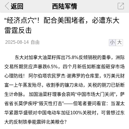
返回
西陆军情
“经济点穴”！配合美围堵者，必遭东大
雷霆反击
小
大
2025-08-14
自由
东大对加拿大油菜籽挥出75.8%反倾销税的重拳，洲际
交易所期货应声暴跌6.5%，四个月新低如断崖般砸穿市场
心理防线！ 阿尔伯塔农民罗杰·谢弗罗的仓库里，9万美元财
富一上午蒸发殆尽，收割季的镰刀未动，关税的铡刀已斩断
生计命脉。 加国油菜籽理事会哀鸣“中国市场大门关闭”，萨
省省长莫伊疾呼“毁灭性打击”——但笔者要问看官：当渥太
华紧跟华盛顿对中国电动车加征100%关税时，可曾想过东
大的反制铁拳能震碎北美粮仓？