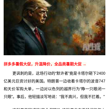
拼多多暑假大促，升温降价，全品类暑期大促 →
更讽刺的是，这场行动的“默许者”竟是卡塔尔砸下2400
亿美元巨资讨好的美国。特朗普一边收着卡塔尔的波音747
和天价军购大单，一边对以色列的越界行为“睁一只眼闭一
只眼”。事后，他轻描淡写地说：“我不高兴，但我不拦着。”