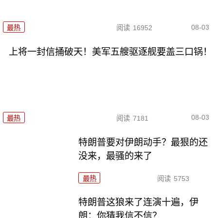
08-03
最热
阅读
16952
上将一封信捅破天！美军五艘驱逐舰要盖三口锅！
08-03
最热
阅读
7181
特朗普要对伊朗动手？最狠的还
没来，最骚的来了
最热
阅读
5753
特朗普这狼来了连演十遍，伊
朗：你猜我信不信？