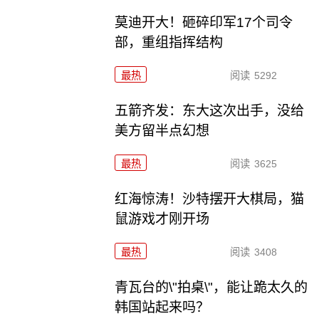
莫迪开大！砸碎印军17个司令
部，重组指挥结构
最热
阅读
5292
五箭齐发：东大这次出手，没给
美方留半点幻想
最热
阅读
3625
红海惊涛！沙特摆开大棋局，猫
鼠游戏才刚开场
最热
阅读
3408
青瓦台的\"拍桌\"，能让跪太久的
韩国站起来吗？