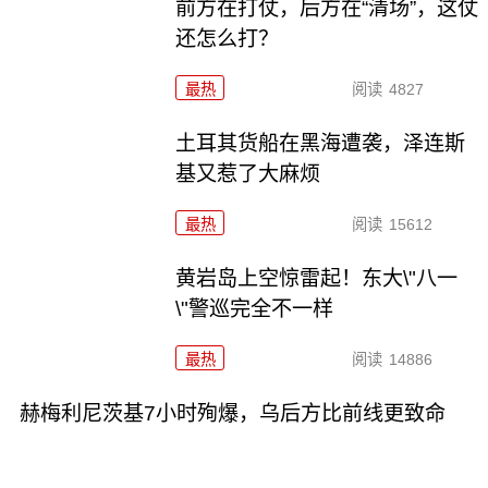
前方在打仗，后方在“清场”，这仗
还怎么打？
最热
阅读
4827
土耳其货船在黑海遭袭，泽连斯
基又惹了大麻烦
最热
阅读
15612
黄岩岛上空惊雷起！东大\"八一
\"警巡完全不一样
最热
阅读
14886
赫梅利尼茨基7小时殉爆，乌后方比前线更致命