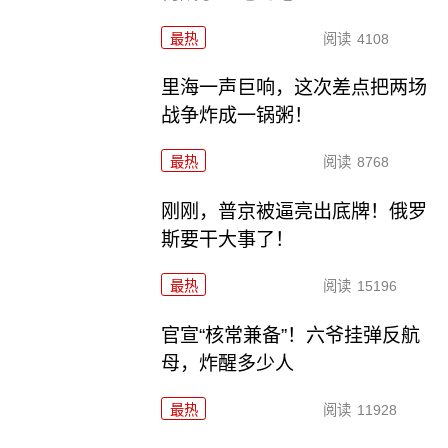
最热
阅读
4108
里海一声巨响，这次差点把两场
战争炸成一锅粥！
最热
阅读
8768
刚刚，普京被逼亮出底牌！俄罗
斯要干大事了！
最热
阅读
15196
官宣“核常兼备”！六爷挂弹反航
母，炸醒多少人
最热
阅读
11928