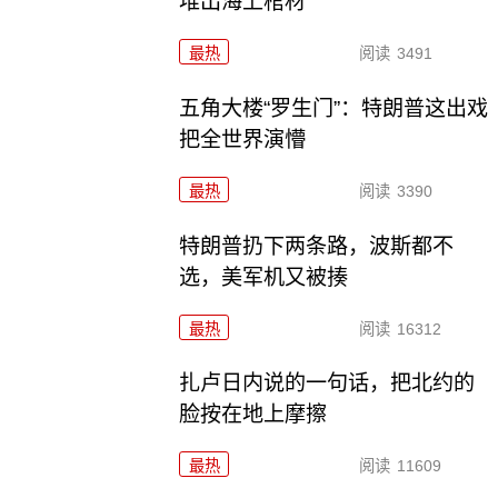
堆出海上棺材
最热
阅读
3491
五角大楼“罗生门”：特朗普这出戏
把全世界演懵
最热
阅读
3390
特朗普扔下两条路，波斯都不
选，美军机又被揍
最热
阅读
16312
扎卢日内说的一句话，把北约的
脸按在地上摩擦
最热
阅读
11609