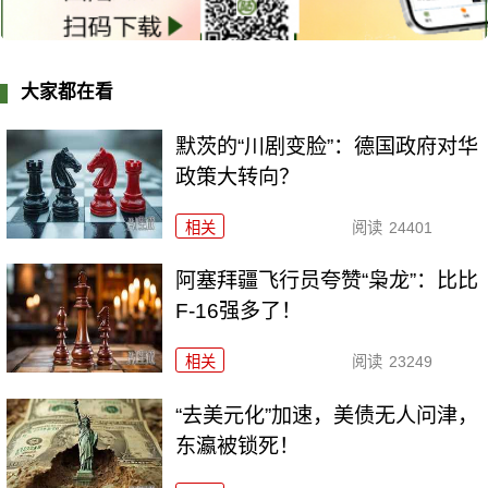
大家都在看
默茨的“川剧变脸”：德国政府对华
政策大转向？
相关
阅读
24401
阿塞拜疆飞行员夸赞“枭龙”：比比
F-16强多了！
相关
阅读
23249
“去美元化”加速，美债无人问津，
东瀛被锁死！