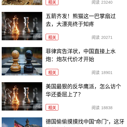
相关
阅读
23240
五箭齐发！熊猫这一巴掌扇过
去，大漂亮终于知疼
相关
阅读
20271
菲律宾告洋状，中国直接上水
炮：炮灰代价才开始
相关
阅读
18901
美国最狠的反华鹰派，怎么访个
华还委屈上了？
相关
阅读
18838
德国偷偷摸摸找中国“命门”，这牙