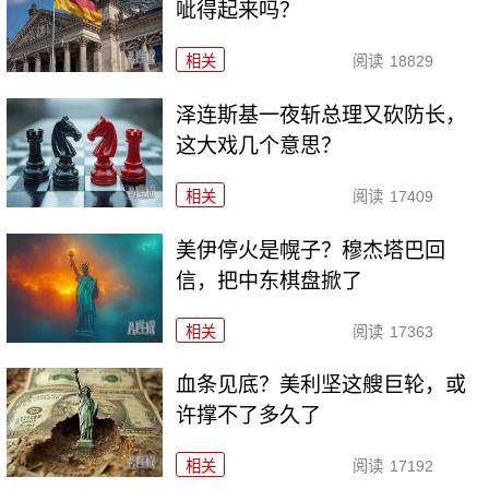
呲得起来吗？
相关
阅读
18829
泽连斯基一夜斩总理又砍防长，
这大戏几个意思？
相关
阅读
17409
美伊停火是幌子？穆杰塔巴回
信，把中东棋盘掀了
相关
阅读
17363
血条见底？美利坚这艘巨轮，或
许撑不了多久了
相关
阅读
17192