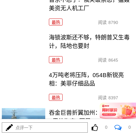
美资无人机工厂
最热
阅读
8790
海锁波斯还不够，特朗普又生毒
计，陆地也要封
最热
阅读
8645
4万吨老将压阵，054B新锐亮
相：美菲仔细品品
最热
阅读
8397
吞金巨兽折翼加州：美利坚军工
\"里外掏空\"困局
0
0
点评一下
最热
阅读
6464