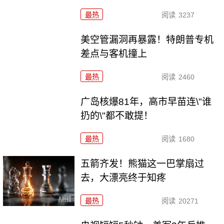
最热
阅读
3237
美空管漏洞再暴露！特朗普专机
差点与客机撞上
最热
阅读
2460
广岛核爆81年，高市早苗连\"谁
扔的\"都不敢提！
最热
阅读
1680
五箭齐发！熊猫这一巴掌扇过
去，大漂亮终于知疼
最热
阅读
20271