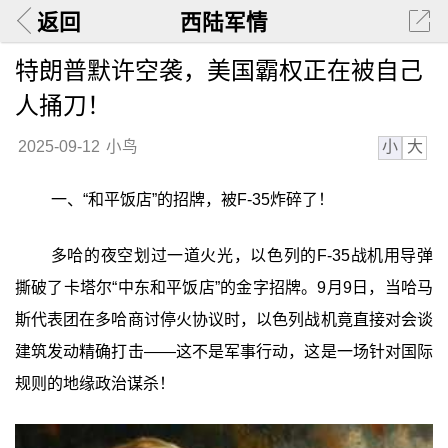
返回
西陆军情
特朗普默许空袭，美国霸权正在被自己
人捅刀！
小
大
2025-09-12
小鸟
一、“和平饭店”的招牌，被F-35炸碎了！
多哈的夜空划过一道火光，以色列的F-35战机用导弹
撕破了卡塔尔“中东和平饭店”的金字招牌。9月9日，当哈马
斯代表团在多哈商讨停火协议时，以色列战机竟直接对会谈
建筑发动精确打击——这不是军事行动，这是一场针对国际
规则的地缘政治谋杀！