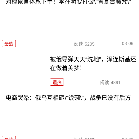
对检察官体系下手！李在明要打破\"青瓦台魔咒\"
08-06
最热
阅读
5295
被俄导弹天天“洗地”，泽连斯基还
在做着美梦！
最热
阅读
4891
电商哭晕：俄乌互相砸\"饭碗\"，战争已没有后方