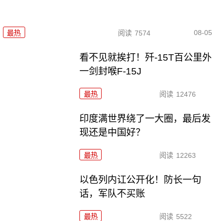
08-05
最热
阅读
7574
看不见就挨打！歼-15T百公里外
一剑封喉F-15J
最热
阅读
12476
印度满世界绕了一大圈，最后发
现还是中国好？
最热
阅读
12263
以色列内讧公开化！防长一句
话，军队不买账
最热
阅读
5522