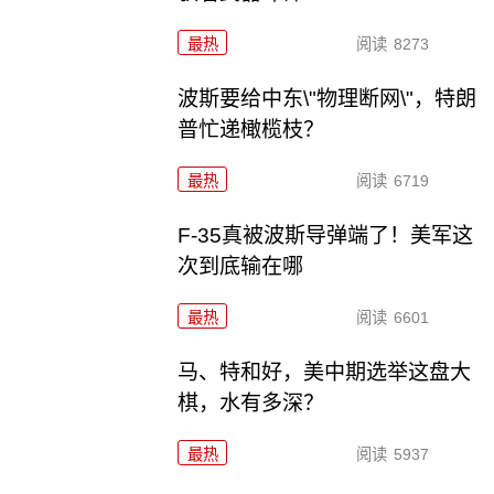
最热
阅读
8273
波斯要给中东\"物理断网\"，特朗
普忙递橄榄枝？
最热
阅读
6719
F-35真被波斯导弹端了！美军这
次到底输在哪
最热
阅读
6601
马、特和好，美中期选举这盘大
棋，水有多深？
最热
阅读
5937