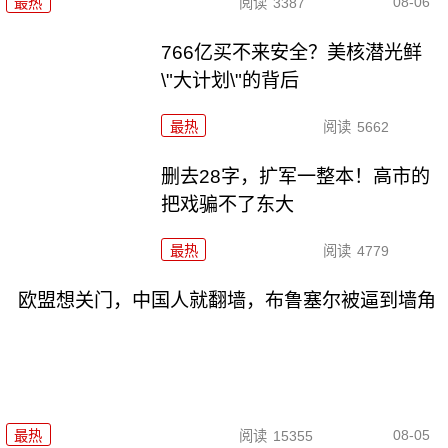
08-06
最热
阅读
3387
766亿买不来安全？美核潜光鲜
\"大计划\"的背后
最热
阅读
5662
删去28字，扩军一整本！高市的
把戏骗不了东大
最热
阅读
4779
欧盟想关门，中国人就翻墙，布鲁塞尔被逼到墙角
08-05
最热
阅读
15355