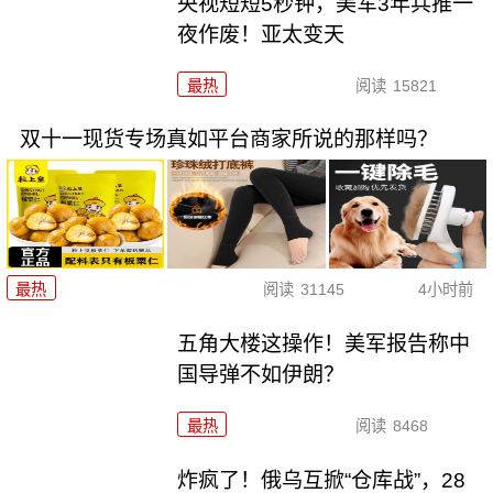
央视短短5秒钟，美军3年兵推一
夜作废！亚太变天
最热
阅读
15821
双十一现货专场真如平台商家所说的那样吗？
最热
阅读
31145
4小时前
五角大楼这操作！美军报告称中
国导弹不如伊朗？
最热
阅读
8468
炸疯了！俄乌互掀“仓库战”，28