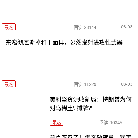
08-03
最热
阅读
23144
东瀛彻底撕掉和平面具，公然发射进攻性武器！
08-03
最热
阅读
11229
美利坚资源收割局：特朗普为何
对乌稀土\"摊牌\"
最热
阅读
10345
普京不忍了！俄突破禁忌，猛轰