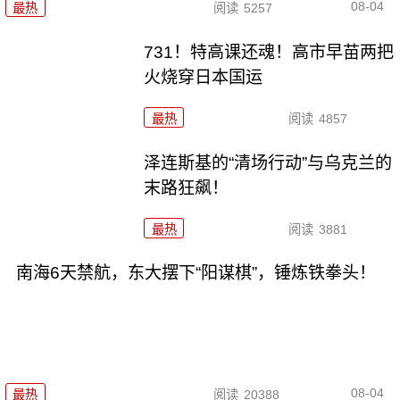
08-04
最热
阅读
5257
731！特高课还魂！高市早苗两把
火烧穿日本国运
最热
阅读
4857
泽连斯基的“清场行动”与乌克兰的
末路狂飙！
最热
阅读
3881
南海6天禁航，东大摆下“阳谋棋”，锤炼铁拳头！
08-04
最热
阅读
20388