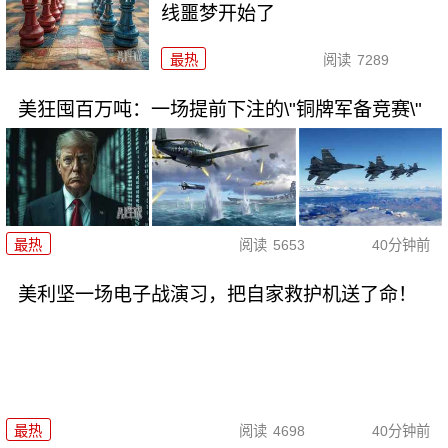
线噩梦开始了
最热
阅读
7289
美狂囤百万吨：一场提前下注的\"铜牌军备竞赛\"
最热
阅读
5653
40分钟前
美利坚一场电子战演习，把自家救护机送了命！
最热
阅读
4698
40分钟前