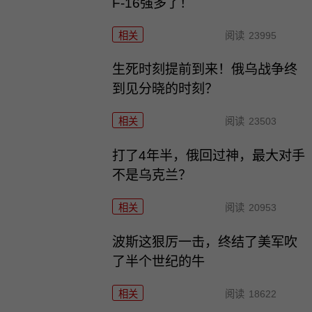
F-16强多了！
相关
阅读
23995
生死时刻提前到来！俄乌战争终
到见分晓的时刻？
相关
阅读
23503
打了4年半，俄回过神，最大对手
不是乌克兰？
相关
阅读
20953
波斯这狠厉一击，终结了美军吹
了半个世纪的牛
相关
阅读
18622