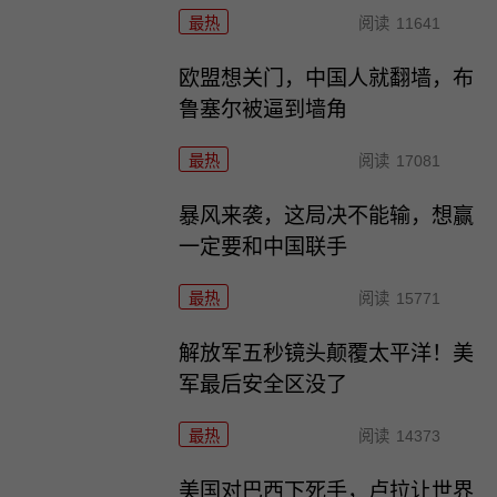
最热
阅读
11641
欧盟想关门，中国人就翻墙，布
鲁塞尔被逼到墙角
最热
阅读
17081
暴风来袭，这局决不能输，想赢
一定要和中国联手
最热
阅读
15771
解放军五秒镜头颠覆太平洋！美
军最后安全区没了
最热
阅读
14373
美国对巴西下死手，卢拉让世界