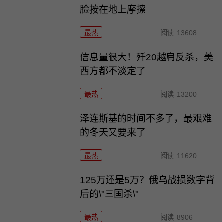
脸按在地上摩擦
最热
阅读
13608
信息量很大！歼20越肩反杀，美
西方都不淡定了
最热
阅读
13200
泽连斯基的时间不多了，最艰难
的冬天又要来了
最热
阅读
11620
125万还是5万？俄乌战损数字背
后的\"三国杀\"
最热
阅读
8906