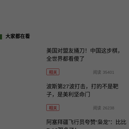
大家都在看
美国对盟友捅刀！中国这步棋，
全世界都看傻了
相关
阅读
35401
波斯第27波打击，打的不是靶
子，是美利坚命门
相关
阅读
26238
阿塞拜疆飞行员夸赞“枭龙”：比比