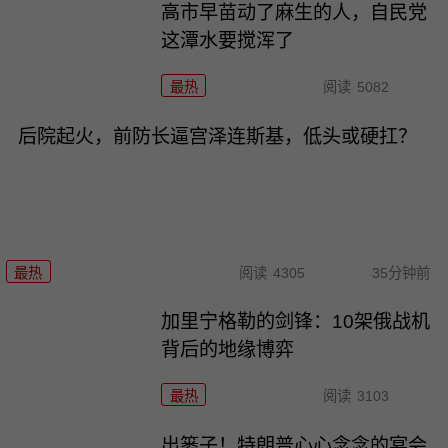
高市早苗动了麻生的人，自民党
这潭水要搅浑了
最热
阅读
5082
后院起火，前防长逼宫泽连斯基，低头或硬扛？
最热
阅读
4305
35分钟前
加里宁格勒的剑锋：10架俄战机
背后的地缘博弈
最热
阅读
3103
出篓子！特朗普心心念念的宴会