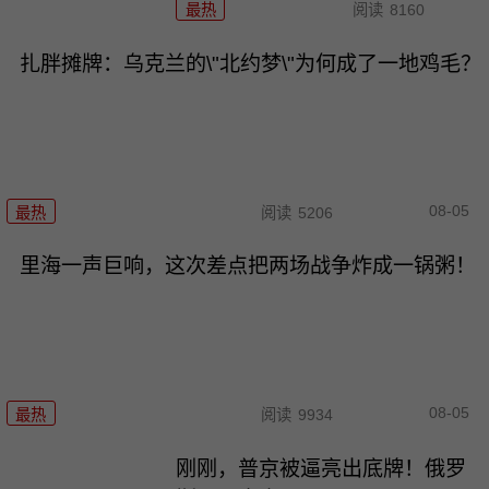
最热
阅读
8160
扎胖摊牌：乌克兰的\"北约梦\"为何成了一地鸡毛？
08-05
最热
阅读
5206
里海一声巨响，这次差点把两场战争炸成一锅粥！
08-05
最热
阅读
9934
刚刚，普京被逼亮出底牌！俄罗