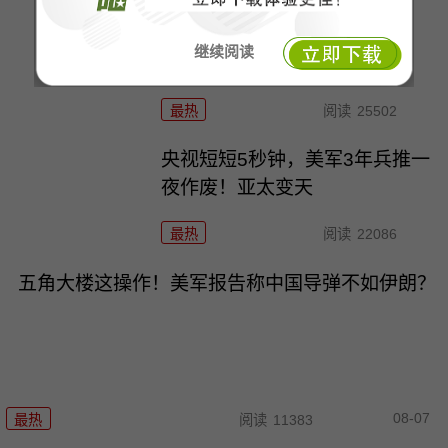
五箭齐发！熊猫这一巴掌扇过
继续阅读
去，大漂亮终于知疼
最热
阅读
25502
央视短短5秒钟，美军3年兵推一
夜作废！亚太变天
最热
阅读
22086
五角大楼这操作！美军报告称中国导弹不如伊朗？
08-07
最热
阅读
11383