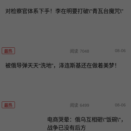
对检察官体系下手！李在明要打破\"青瓦台魔咒\"
08-06
最热
阅读
7048
被俄导弹天天“洗地”，泽连斯基还在做着美梦！
08-06
最热
阅读
6499
电商哭晕：俄乌互相砸\"饭碗\"，
战争已没有后方