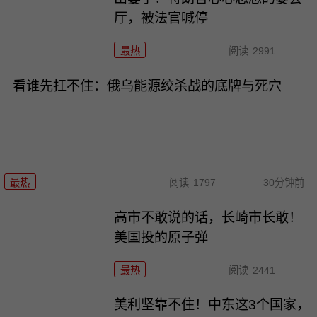
厅，被法官喊停
最热
阅读
2991
看谁先扛不住：俄乌能源绞杀战的底牌与死穴
最热
阅读
1797
30分钟前
高市不敢说的话，长崎市长敢！
美国投的原子弹
最热
阅读
2441
美利坚靠不住！中东这3个国家，