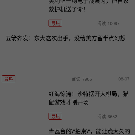
美利坚一场电子战演习，把自家
救护机送了命！
最热
阅读
10097
五箭齐发：东大这次出手，没给美方留半点幻想
08-07
最热
阅读
7905
红海惊涛！沙特摆开大棋局，猫
鼠游戏才刚开场
最热
阅读
6652
青瓦台的\"拍桌\"，能让跪太久的