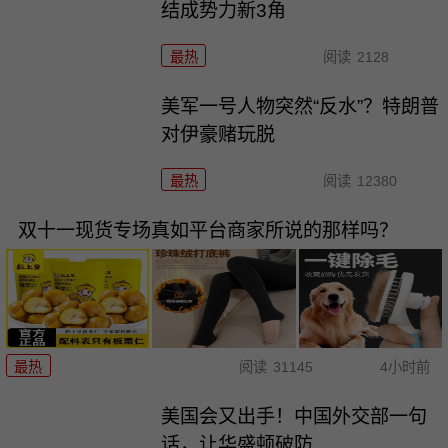
结成势力新3角
最热
阅读
2128
美军一号人物突然“反水”？特朗普
对伊豪赌玩脱
最热
阅读
12380
双十一现货专场真如平台商家所说的那样吗？
最热
阅读
31145
4小时前
美国会又出手！中国外交部一句
话，让华盛顿破防