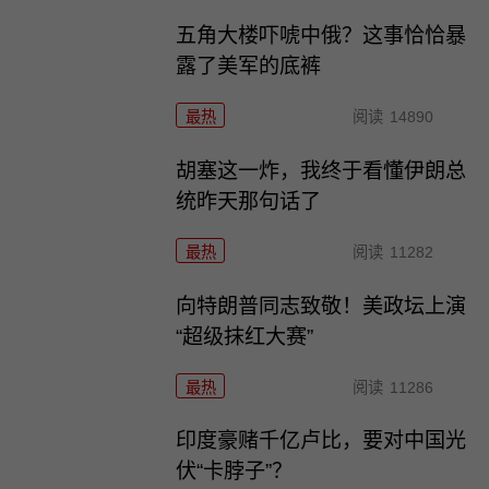
五角大楼吓唬中俄？这事恰恰暴
露了美军的底裤
最热
阅读
14890
胡塞这一炸，我终于看懂伊朗总
统昨天那句话了
最热
阅读
11282
向特朗普同志致敬！美政坛上演
“超级抹红大赛”
最热
阅读
11286
印度豪赌千亿卢比，要对中国光
伏“卡脖子”？