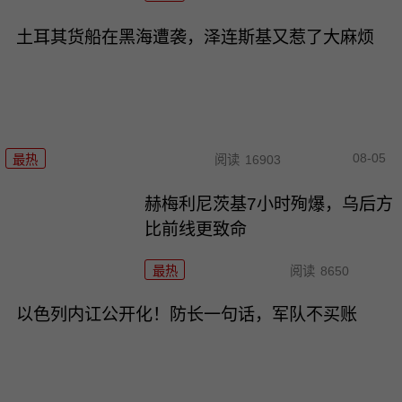
土耳其货船在黑海遭袭，泽连斯基又惹了大麻烦
08-05
最热
阅读
16903
赫梅利尼茨基7小时殉爆，乌后方
比前线更致命
最热
阅读
8650
以色列内讧公开化！防长一句话，军队不买账