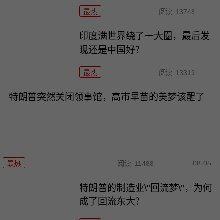
最热
阅读
13748
印度满世界绕了一大圈，最后发
现还是中国好？
最热
阅读
13313
特朗普突然关闭领事馆，高市早苗的美梦该醒了
08-05
最热
阅读
11488
特朗普的制造业\"回流梦\"，为何
成了回流东大？