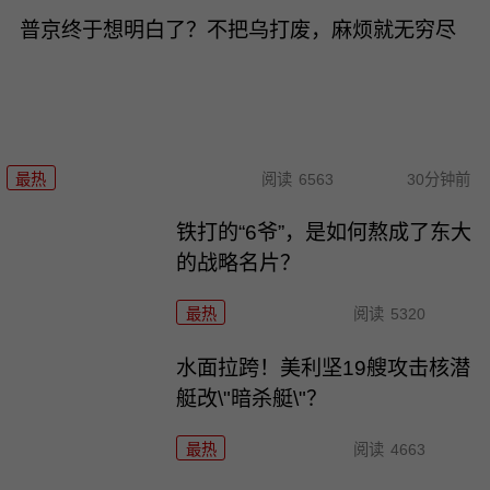
普京终于想明白了？不把乌打废，麻烦就无穷尽
最热
阅读
6563
30分钟前
铁打的“6爷”，是如何熬成了东大
的战略名片？
最热
阅读
5320
水面拉跨！美利坚19艘攻击核潜
艇改\"暗杀艇\"？
最热
阅读
4663