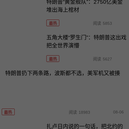
特朗普“黄金舰队”：2750亿美金
堆出海上棺材
最热
阅读
5853
五角大楼“罗生门”：特朗普这出戏
把全世界演懵
最热
阅读
5627
特朗普扔下两条路，波斯都不选，美军机又被揍
08-06
最热
阅读
18983
扎卢日内说的一句话，把北约的