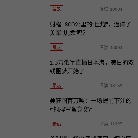
最热
阅读
10084
射程1800公里的“巨炮”，治得了
美军“焦虑”吗？
最热
阅读
15903
1.3万俄军直插日本海，美日的双
线噩梦开始了
最热
阅读
13756
美狂囤百万吨：一场提前下注的
\"铜牌军备竞赛\"
最热
阅读
11327