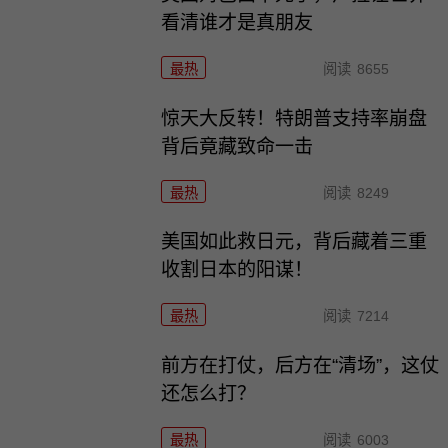
看清谁才是真朋友
最热
阅读
8655
惊天大反转！特朗普支持率崩盘
背后竟藏致命一击
最热
阅读
8249
美国如此救日元，背后藏着三重
收割日本的阳谋！
最热
阅读
7214
前方在打仗，后方在“清场”，这仗
还怎么打？
最热
阅读
6003