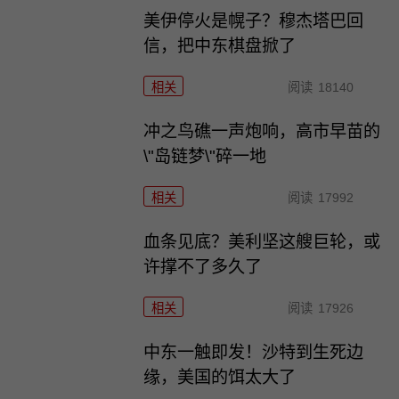
美伊停火是幌子？穆杰塔巴回
信，把中东棋盘掀了
相关
阅读
18140
冲之鸟礁一声炮响，高市早苗的
\"岛链梦\"碎一地
相关
阅读
17992
血条见底？美利坚这艘巨轮，或
许撑不了多久了
相关
阅读
17926
中东一触即发！沙特到生死边
缘，美国的饵太大了