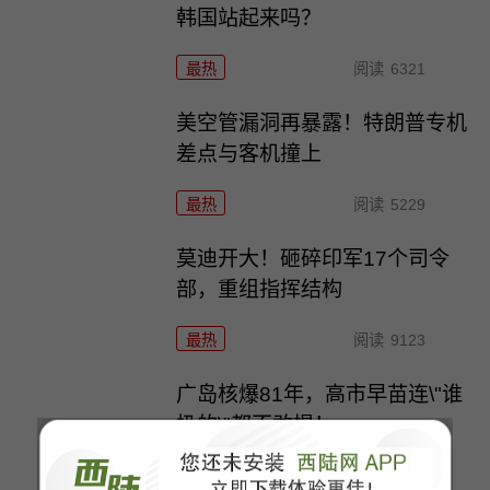
韩国站起来吗？
最热
阅读
6321
美空管漏洞再暴露！特朗普专机
差点与客机撞上
最热
阅读
5229
莫迪开大！砸碎印军17个司令
部，重组指挥结构
最热
阅读
9123
广岛核爆81年，高市早苗连\"谁
扔的\"都不敢提！
最热
阅读
3908