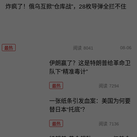
炸疯了！俄乌互掀“仓库战”，28枚导弹全拦不住
08-06
最热
阅读
8041
伊朗赢了？这是特朗普给革命卫
队下“精准毒计”
最热
阅读
7294
一张纸条引发血案：美国为何要
替日本“托底”？
最热
阅读
7136