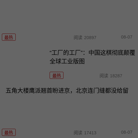
08-07
最热
阅读
20897
“工厂的工厂”：中国这棋彻底颠覆
全球工业版图
最热
阅读
18287
五角大楼鹰派翘首盼进京，北京连门缝都没给留
08-07
最热
阅读
17413