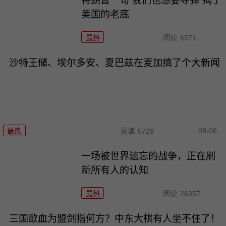
特朗普一句“我们也想要导弹”揭了
美国的老底
最热
阅读
6571
沙特王储、埃尔多安、夏巴兹在麦加搞了个大新闻
08-08
最热
阅读
5729
一场被世界遗忘的战争，正在刷
新所有人的认知
最热
阅读
26357
三国歃血为盟剑指何方？中东大棋有人坐不住了！