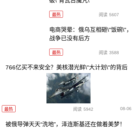
破\"青瓦台魔咒\"
最热
阅读
5607
电商哭晕：俄乌互相砸\"饭碗\"，
战争已没有后方
最热
阅读
3588
766亿买不来安全？美核潜光鲜\"大计划\"的背后
08-06
最热
阅读
5942
被俄导弹天天“洗地”，泽连斯基还在做着美梦！