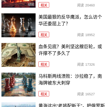
相关
阅读
20460
美国最狠的反华鹰派，怎么访个
华还委屈上了？
相关
阅读
18952
血条见底？美利坚这艘巨轮，或
许撑不了多久了
相关
阅读
17326
马科斯两线溃败：沙拉稳了，南
海牌被东大刺穿
相关
阅读
16527
黄海这出“老将配新王”，把俄罗斯