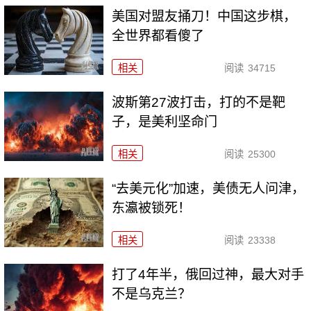
美国对盟友捅刀！中国这步棋，
全世界都看傻了
相关
阅读
34715
波斯第27波打击，打的不是靶
子，是美利坚命门
相关
阅读
25300
“去美元化”加速，美债无人问津，
东瀛被锁死！
相关
阅读
23338
打了4年半，俄回过神，最大对手
不是乌克兰？