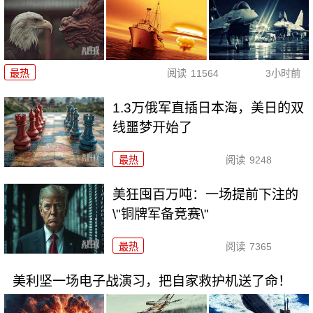
最热
阅读
11564
3小时前
1.3万俄军直插日本海，美日的双
线噩梦开始了
最热
阅读
9248
美狂囤百万吨：一场提前下注的
\"铜牌军备竞赛\"
最热
阅读
7365
美利坚一场电子战演习，把自家救护机送了命！