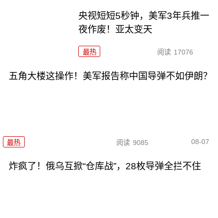
央视短短5秒钟，美军3年兵推一
夜作废！亚太变天
最热
阅读
17076
五角大楼这操作！美军报告称中国导弹不如伊朗？
08-07
最热
阅读
9085
炸疯了！俄乌互掀“仓库战”，28枚导弹全拦不住