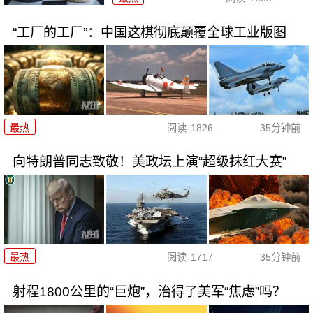
“工厂的工厂”：中国这棋彻底颠覆全球工业版图
最热
阅读
1826
35分钟前
向特朗普同志致敬！美政坛上演“超级抹红大赛”
最热
阅读
1717
35分钟前
射程1800公里的“巨炮”，治得了美军“焦虑”吗？