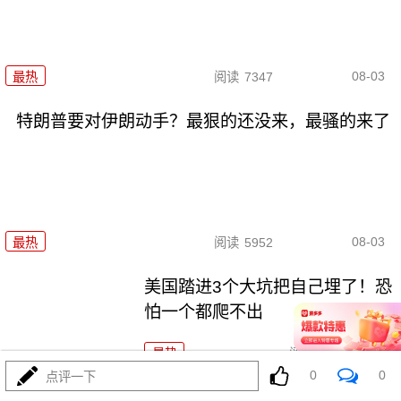
08-03
最热
阅读
7347
特朗普要对伊朗动手？最狠的还没来，最骚的来了
08-03
最热
阅读
5952
美国踏进3个大坑把自己埋了！恐
怕一个都爬不出
最热
阅读
17254
0
0
点评一下
政治自杀！菲律宾防长，你这是在给菲律宾掘墓！