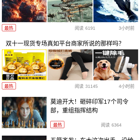
最热
阅读
6191
3小时前
双十一现货专场真如平台商家所说的那样吗？
最热
阅读
31145
4小时前
莫迪开大！砸碎印军17个司令
部，重组指挥结构
最热
阅读
6364