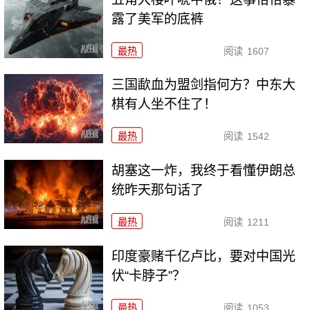
露了美军的底裤
最热
阅读
1607
三国歃血为盟剑指何方？中东大
棋有人坐不住了！
最热
阅读
1542
胡塞这一炸，我终于看懂伊朗总
统昨天那句话了
最热
阅读
1211
印度豪赌千亿卢比，要对中国光
伏“卡脖子”？
最热
阅读
1053