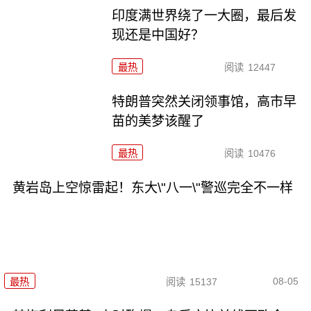
印度满世界绕了一大圈，最后发
现还是中国好？
最热
阅读
12447
特朗普突然关闭领事馆，高市早
苗的美梦该醒了
最热
阅读
10476
黄岩岛上空惊雷起！东大\"八一\"警巡完全不一样
08-05
最热
阅读
15137