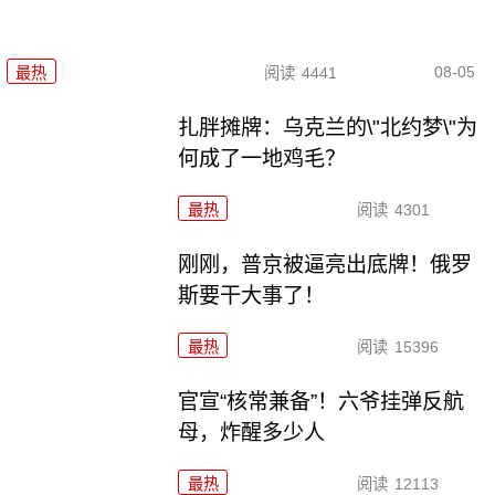
08-05
最热
阅读
4441
扎胖摊牌：乌克兰的\"北约梦\"为
何成了一地鸡毛？
最热
阅读
4301
刚刚，普京被逼亮出底牌！俄罗
斯要干大事了！
最热
阅读
15396
官宣“核常兼备”！六爷挂弹反航
母，炸醒多少人
最热
阅读
12113