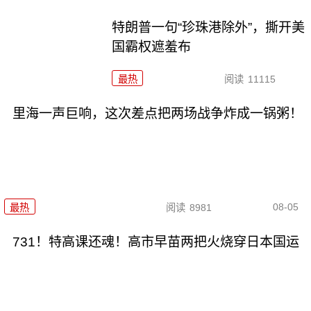
特朗普一句“珍珠港除外”，撕开美
国霸权遮羞布
最热
阅读
11115
里海一声巨响，这次差点把两场战争炸成一锅粥！
08-05
最热
阅读
8981
731！特高课还魂！高市早苗两把火烧穿日本国运