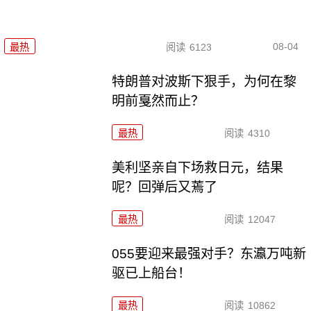
08-04
最热
阅读
6123
特朗普对波斯下狠手，为何在黎
明前戛然而止？
最热
阅读
4310
美利坚亲自下场救日元，结果
呢？回弹后又蔫了
最热
阅读
12047
055要迎来最强对手？东瀛万吨新
驱已上船台！
最热
阅读
10862