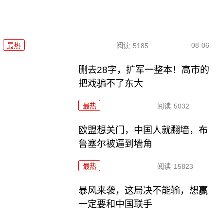
08-06
最热
阅读
5185
删去28字，扩军一整本！高市的
把戏骗不了东大
最热
阅读
5032
欧盟想关门，中国人就翻墙，布
鲁塞尔被逼到墙角
最热
阅读
15823
暴风来袭，这局决不能输，想赢
一定要和中国联手