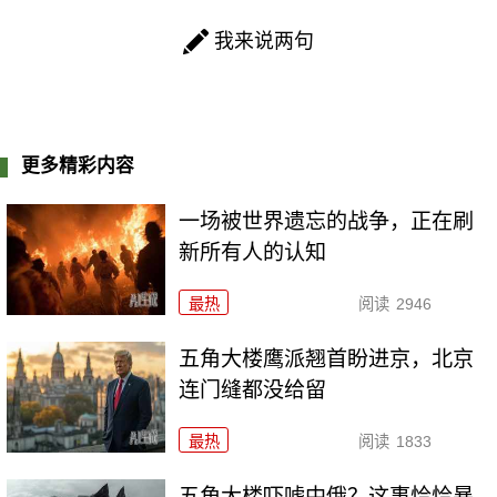
我来说两句
更多精彩内容
一场被世界遗忘的战争，正在刷
新所有人的认知
最热
阅读
2946
五角大楼鹰派翘首盼进京，北京
连门缝都没给留
最热
阅读
1833
五角大楼吓唬中俄？这事恰恰暴