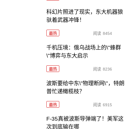
科幻片照进了现实，东大机器狼
驮着武器冲锋！
最热
阅读
8454
千机压境：俄乌战场上的\"蜂群
\"博弈与东大启示
最热
阅读
8236
波斯要给中东\"物理断网\"，特朗
普忙递橄榄枝？
最热
阅读
6915
F-35真被波斯导弹端了！美军这
次到底输在哪