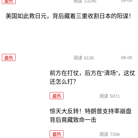
08-05
最热
阅读
13295
美国如此救日元，背后藏着三重收割日本的阳谋！
08-05
最热
阅读
6136
前方在打仗，后方在“清场”，这仗
还怎么打？
最热
阅读
5071
惊天大反转！特朗普支持率崩盘
背后竟藏致命一击
最热
阅读
7336