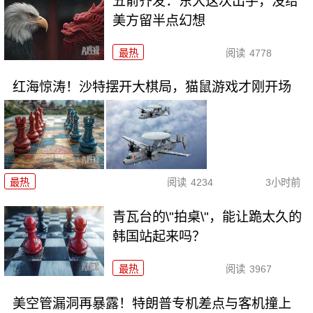
五箭齐发：东大这次出手，没给
美方留半点幻想
最热
阅读
4778
红海惊涛！沙特摆开大棋局，猫鼠游戏才刚开场
最热
阅读
4234
3小时前
青瓦台的\"拍桌\"，能让跪太久的
韩国站起来吗？
最热
阅读
3967
美空管漏洞再暴露！特朗普专机差点与客机撞上