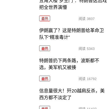
五角大楼“罗生门”：特朗普这出戏
把全世界演懵
最热
阅读
3837
伊朗赢了？这是特朗普给革命卫
队下“精准毒计”
最热
阅读
5343
特朗普扔下两条路，波斯都不
选，美军机又被揍
最热
阅读
16792
信息量很大！歼20越肩反杀，美
西方都不淡定了