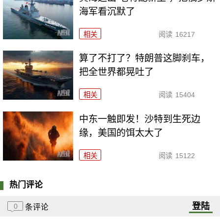
海军看沉默了
相关
阅读
16217
算了不打了？特朗普这脚刹车，
把全世界都晃吐了
相关
阅读
15404
中东一触即发！沙特到生死边
缘，美国的饵太大了
相关
阅读
15122
热门评论
登陆
0
条评论