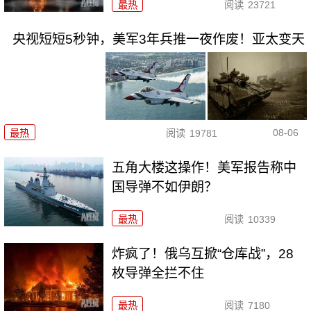
最热
阅读
23721
央视短短5秒钟，美军3年兵推一夜作废！亚太变天
08-06
最热
阅读
19781
五角大楼这操作！美军报告称中
国导弹不如伊朗？
最热
阅读
10339
炸疯了！俄乌互掀“仓库战”，28
枚导弹全拦不住
最热
阅读
7180