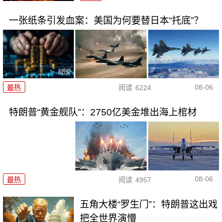
一张纸条引发血案：美国为何要替日本“托底”？
08-06
最热
阅读
6224
特朗普“黄金舰队”：2750亿美金堆出海上棺材
08-06
最热
阅读
4957
五角大楼“罗生门”：特朗普这出戏
把全世界演懵