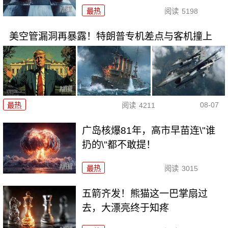
最热
阅读
5198
美空管漏洞再暴露！特朗普专机差点与客机撞上
08-07
最热
阅读
4211
广岛核爆81年，高市早苗连\"谁
扔的\"都不敢提！
最热
阅读
3015
五箭齐发！熊猫这一巴掌扇过
去，大漂亮终于知疼