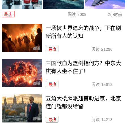
最热
阅读
2009
2小时前
一场被世界遗忘的战争，正在刷
新所有人的认知
最热
阅读
21296
三国歃血为盟剑指何方？中东大
棋有人坐不住了！
最热
阅读
15612
五角大楼鹰派翘首盼进京，北京
连门缝都没给留
最热
阅读
14213