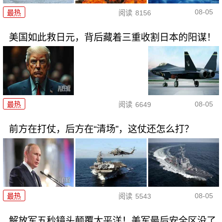
08-05
最热
阅读
8156
美国如此救日元，背后藏着三重收割日本的阳谋！
08-05
最热
阅读
6649
前方在打仗，后方在“清场”，这仗还怎么打？
08-05
最热
阅读
5543
解放军五秒镜头颠覆太平洋！美军最后安全区没了