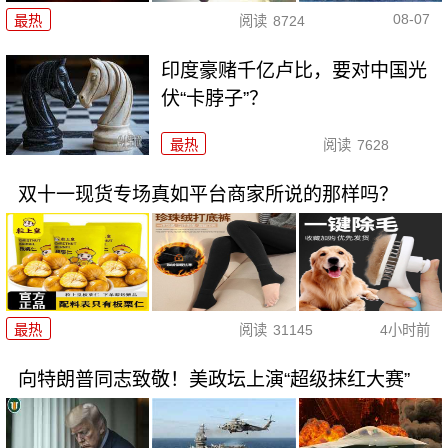
08-07
最热
阅读
8724
印度豪赌千亿卢比，要对中国光
伏“卡脖子”？
最热
阅读
7628
双十一现货专场真如平台商家所说的那样吗？
最热
阅读
31145
4小时前
向特朗普同志致敬！美政坛上演“超级抹红大赛”