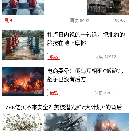
08-06
最热
阅读
6402
扎卢日内说的一句话，把北约的
脸按在地上摩擦
最热
阅读
12912
电商哭晕：俄乌互相砸\"饭碗\"，
战争已没有后方
最热
阅读
4203
766亿买不来安全？美核潜光鲜\"大计划\"的背后