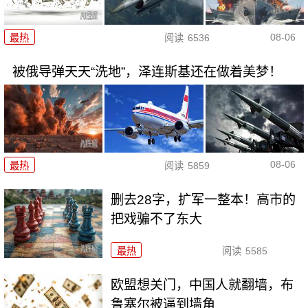
08-06
最热
阅读
6536
被俄导弹天天“洗地”，泽连斯基还在做着美梦！
08-06
最热
阅读
5859
删去28字，扩军一整本！高市的
把戏骗不了东大
最热
阅读
5585
欧盟想关门，中国人就翻墙，布
鲁塞尔被逼到墙角