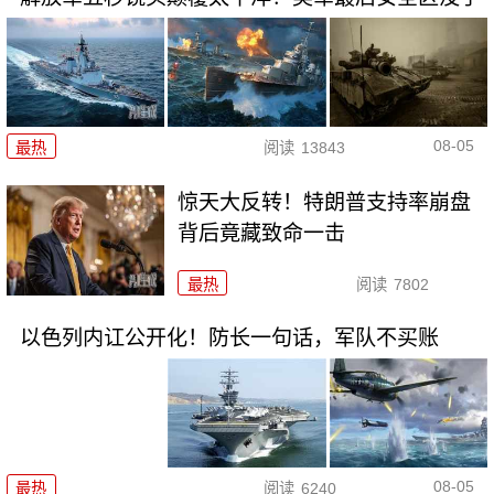
08-05
最热
阅读
13843
惊天大反转！特朗普支持率崩盘
背后竟藏致命一击
最热
阅读
7802
以色列内讧公开化！防长一句话，军队不买账
08-05
最热
阅读
6240