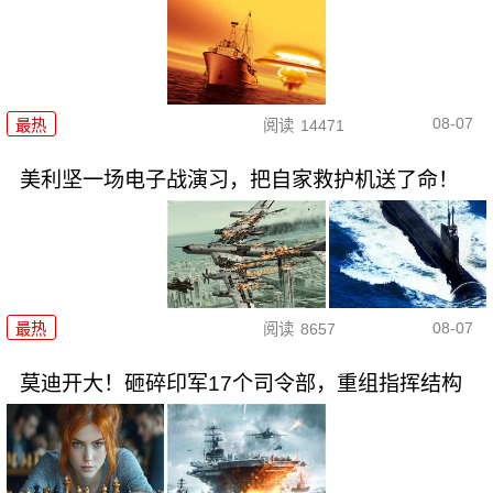
08-07
最热
阅读
14471
美利坚一场电子战演习，把自家救护机送了命！
08-07
最热
阅读
8657
莫迪开大！砸碎印军17个司令部，重组指挥结构