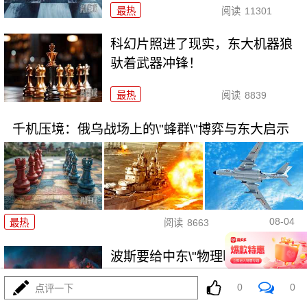
最热
阅读
11301
科幻片照进了现实，东大机器狼
驮着武器冲锋！
最热
阅读
8839
千机压境：俄乌战场上的\"蜂群\"博弈与东大启示
08-04
最热
阅读
8663
波斯要给中东\"物理断网\"，特朗
普忙递橄榄枝？
0
0
点评一下