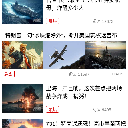
官宣“核常兼备”！六爷挂弹反航
母，炸醒多少人
最热
阅读
12673
特朗普一句“珍珠港除外”，撕开美国霸权遮羞布
08-04
最热
阅读
11597
里海一声巨响，这次差点把两场
战争炸成一锅粥！
最热
阅读
9495
731！特高课还魂！高市早苗两把