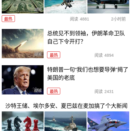
最热
阅读
4881
2小时前
总统见不到领袖，伊朗革命卫队
自己下令开打？
最热
阅读
4894
特朗普一句“我们也想要导弹”揭了
美国的老底
最热
阅读
2431
沙特王储、埃尔多安、夏巴兹在麦加搞了个大新闻