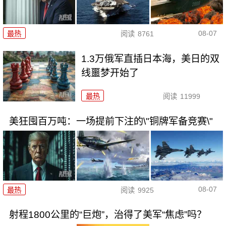
08-07
最热
阅读
8761
1.3万俄军直插日本海，美日的双
线噩梦开始了
最热
阅读
11999
美狂囤百万吨：一场提前下注的\"铜牌军备竞赛\"
08-07
最热
阅读
9925
射程1800公里的“巨炮”，治得了美军“焦虑”吗？