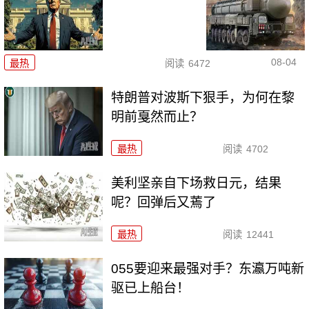
08-04
最热
阅读
6472
特朗普对波斯下狠手，为何在黎
明前戛然而止？
最热
阅读
4702
美利坚亲自下场救日元，结果
呢？回弹后又蔫了
最热
阅读
12441
055要迎来最强对手？东瀛万吨新
驱已上船台！