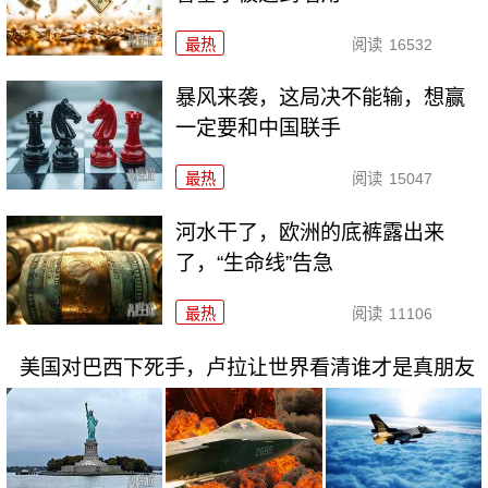
最热
阅读
16532
暴风来袭，这局决不能输，想赢
一定要和中国联手
最热
阅读
15047
河水干了，欧洲的底裤露出来
了，“生命线”告急
最热
阅读
11106
美国对巴西下死手，卢拉让世界看清谁才是真朋友