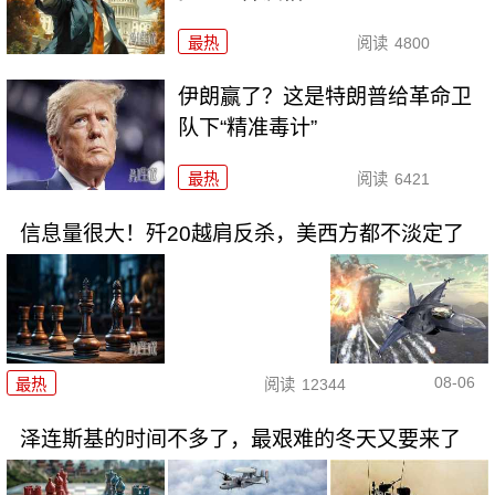
最热
阅读
4800
伊朗赢了？这是特朗普给革命卫
队下“精准毒计”
最热
阅读
6421
信息量很大！歼20越肩反杀，美西方都不淡定了
08-06
最热
阅读
12344
泽连斯基的时间不多了，最艰难的冬天又要来了