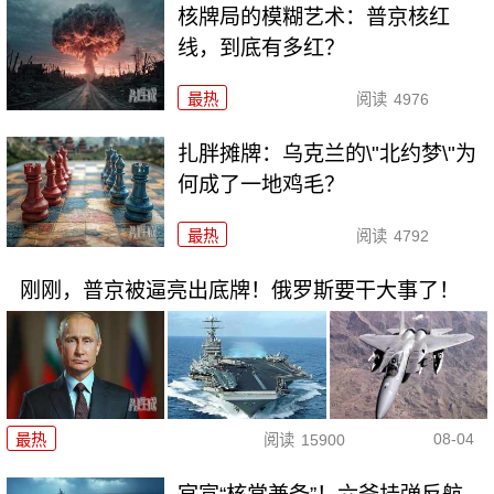
核牌局的模糊艺术：普京核红
线，到底有多红？
最热
阅读
4976
扎胖摊牌：乌克兰的\"北约梦\"为
何成了一地鸡毛？
最热
阅读
4792
刚刚，普京被逼亮出底牌！俄罗斯要干大事了！
08-04
最热
阅读
15900