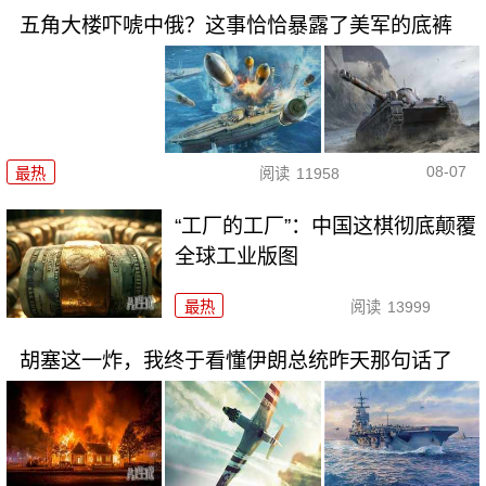
五角大楼吓唬中俄？这事恰恰暴露了美军的底裤
08-07
最热
阅读
11958
“工厂的工厂”：中国这棋彻底颠覆
全球工业版图
最热
阅读
13999
胡塞这一炸，我终于看懂伊朗总统昨天那句话了