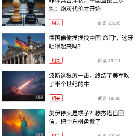
菲律宾告洋状，中国直接上水
炮：炮灰代价才开始
相关
阅读
19235
德国偷偷摸摸找中国“命门”，这牙
呲得起来吗？
相关
阅读
19211
波斯这狠厉一击，终结了美军吹
了半个世纪的牛
相关
阅读
18393
美伊停火是幌子？穆杰塔巴回
信，把中东棋盘掀了
相关
阅读
17840