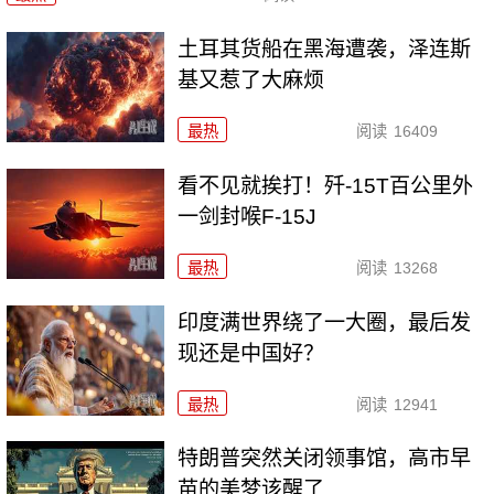
土耳其货船在黑海遭袭，泽连斯
基又惹了大麻烦
最热
阅读
16409
看不见就挨打！歼-15T百公里外
一剑封喉F-15J
最热
阅读
13268
印度满世界绕了一大圈，最后发
现还是中国好？
最热
阅读
12941
特朗普突然关闭领事馆，高市早
苗的美梦该醒了