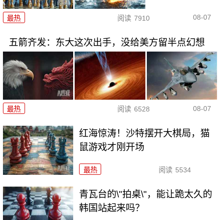
08-07
最热
阅读
7910
五箭齐发：东大这次出手，没给美方留半点幻想
08-07
最热
阅读
6528
红海惊涛！沙特摆开大棋局，猫
鼠游戏才刚开场
最热
阅读
5534
青瓦台的\"拍桌\"，能让跪太久的
韩国站起来吗？