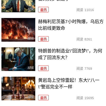
最热
阅读
11016
赫梅利尼茨基7小时殉爆，乌后方
比前线更致命
最热
阅读
8261
特朗普的制造业\"回流梦\"，为何
成了回流东大？
最热
阅读
7769
黄岩岛上空惊雷起！东大\"八一
\"警巡完全不一样
最热
阅读
15695