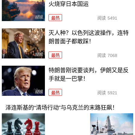
火烧穿日本国运
最热
阅读
5491
灭人种？以色列这波操作，连特
朗普面子都敢踩！
最热
阅读
7068
特朗普刚说要谈判，伊朗又是反
手就是一巴掌！
最热
阅读
5921
泽连斯基的“清场行动”与乌克兰的末路狂飙！