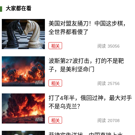
大家都在看
美国对盟友捅刀！中国这步棋，
全世界都看傻了
相关
阅读
35056
波斯第27波打击，打的不是靶
子，是美利坚命门
相关
阅读
25756
打了4年半，俄回过神，最大对手
不是乌克兰？
相关
阅读
20708