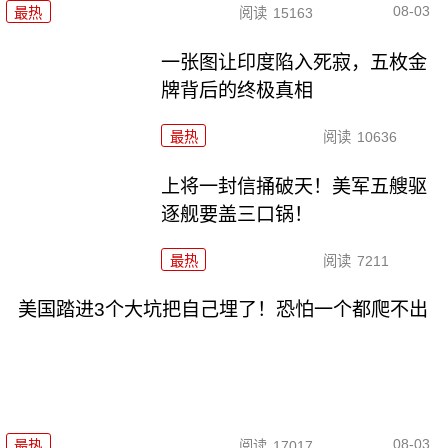
08-03
最热
阅读
15163
一张图让印度陷入死寂，五枚金
牌背后的终极真相
最热
阅读
10636
上将一封信捅破天！美军五艘驱
逐舰要盖三口锅！
最热
阅读
7211
美国踏进3个大坑把自己埋了！恐怕一个都爬不出
08-03
最热
阅读
17017