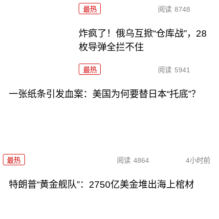
最热
阅读
8748
炸疯了！俄乌互掀“仓库战”，28
枚导弹全拦不住
最热
阅读
5941
一张纸条引发血案：美国为何要替日本“托底”？
最热
阅读
4864
4小时前
特朗普“黄金舰队”：2750亿美金堆出海上棺材