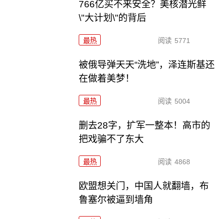
766亿买不来安全？美核潜光鲜
\"大计划\"的背后
最热
阅读
5771
被俄导弹天天“洗地”，泽连斯基还
在做着美梦！
最热
阅读
5004
删去28字，扩军一整本！高市的
把戏骗不了东大
最热
阅读
4868
欧盟想关门，中国人就翻墙，布
鲁塞尔被逼到墙角