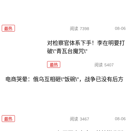
08-06
最热
阅读
7398
对检察官体系下手！李在明要打
破\"青瓦台魔咒\"
最热
阅读
5407
电商哭晕：俄乌互相砸\"饭碗\"，战争已没有后方
08-06
最热
阅读
3467