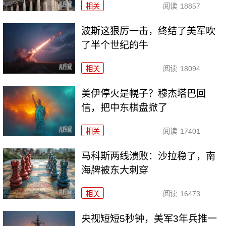
相关
阅读
18857
波斯这狠厉一击，终结了美军吹
了半个世纪的牛
相关
阅读
18094
美伊停火是幌子？穆杰塔巴回
信，把中东棋盘掀了
相关
阅读
17401
马科斯两线溃败：沙拉稳了，南
海牌被东大刺穿
相关
阅读
16473
央视短短5秒钟，美军3年兵推一