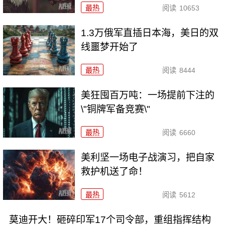
最热
阅读
10653
1.3万俄军直插日本海，美日的双
线噩梦开始了
最热
阅读
8444
美狂囤百万吨：一场提前下注的
\"铜牌军备竞赛\"
最热
阅读
6660
美利坚一场电子战演习，把自家
救护机送了命！
最热
阅读
5612
莫迪开大！砸碎印军17个司令部，重组指挥结构