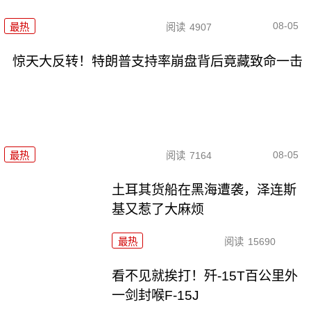
08-05
最热
阅读
4907
惊天大反转！特朗普支持率崩盘背后竟藏致命一击
08-05
最热
阅读
7164
土耳其货船在黑海遭袭，泽连斯
基又惹了大麻烦
最热
阅读
15690
看不见就挨打！歼-15T百公里外
一剑封喉F-15J