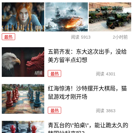
最热
阅读
5913
2小时前
五箭齐发：东大这次出手，没给
美方留半点幻想
最热
阅读
4301
红海惊涛！沙特摆开大棋局，猫
鼠游戏才刚开场
最热
阅读
3863
青瓦台的\"拍桌\"，能让跪太久的