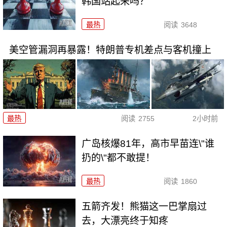
韩国站起来吗？
最热
阅读
3648
美空管漏洞再暴露！特朗普专机差点与客机撞上
最热
阅读
2755
2小时前
广岛核爆81年，高市早苗连\"谁
扔的\"都不敢提！
最热
阅读
1860
五箭齐发！熊猫这一巴掌扇过
去，大漂亮终于知疼