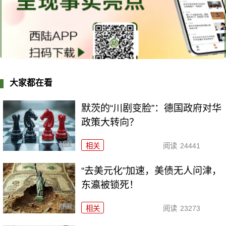
大家都在看
默茨的“川剧变脸”：德国政府对华
政策大转向？
相关
阅读
24441
“去美元化”加速，美债无人问津，
东瀛被锁死！
相关
阅读
23273