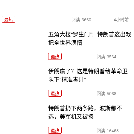
最热
阅读
3660
4小时前
五角大楼“罗生门”：特朗普这出戏
把全世界演懵
最热
阅读
3564
伊朗赢了？这是特朗普给革命卫
队下“精准毒计”
最热
阅读
5068
特朗普扔下两条路，波斯都不
选，美军机又被揍
最热
阅读
16463