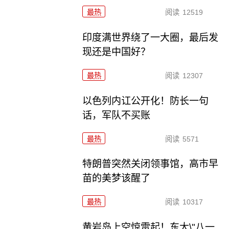
最热
阅读
12519
印度满世界绕了一大圈，最后发
现还是中国好？
最热
阅读
12307
以色列内讧公开化！防长一句
话，军队不买账
最热
阅读
5571
特朗普突然关闭领事馆，高市早
苗的美梦该醒了
最热
阅读
10317
黄岩岛上空惊雷起！东大\"八一