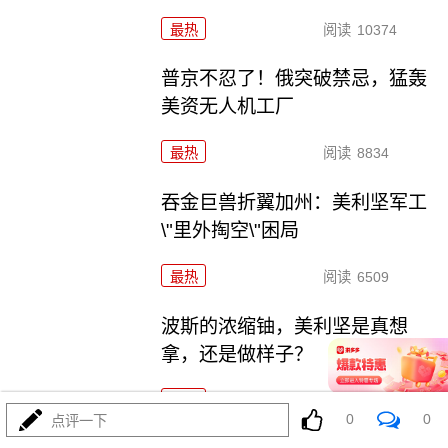
最热
阅读
10374
普京不忍了！俄突破禁忌，猛轰
美资无人机工厂
最热
阅读
8834
吞金巨兽折翼加州：美利坚军工
\"里外掏空\"困局
最热
阅读
6509
波斯的浓缩铀，美利坚是真想
拿，还是做样子？
最热
阅读
4448
0
0
点评一下