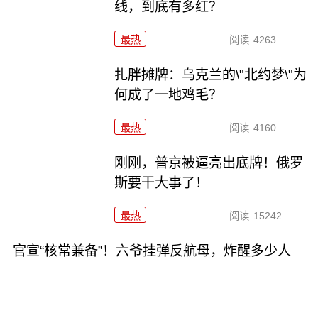
线，到底有多红？
最热
阅读
4263
扎胖摊牌：乌克兰的\"北约梦\"为
何成了一地鸡毛？
最热
阅读
4160
刚刚，普京被逼亮出底牌！俄罗
斯要干大事了！
最热
阅读
15242
官宣“核常兼备”！六爷挂弹反航母，炸醒多少人