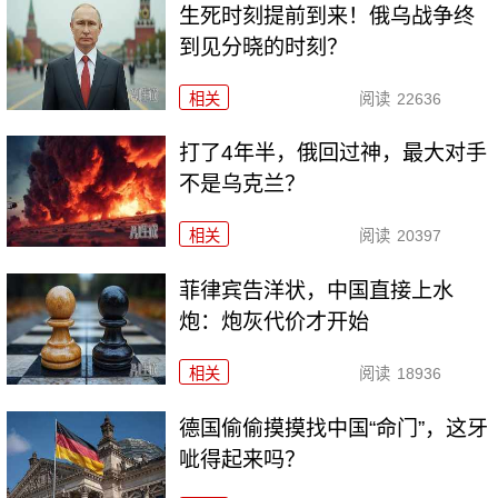
生死时刻提前到来！俄乌战争终
到见分晓的时刻？
相关
阅读
22636
打了4年半，俄回过神，最大对手
不是乌克兰？
相关
阅读
20397
菲律宾告洋状，中国直接上水
炮：炮灰代价才开始
相关
阅读
18936
德国偷偷摸摸找中国“命门”，这牙
呲得起来吗？