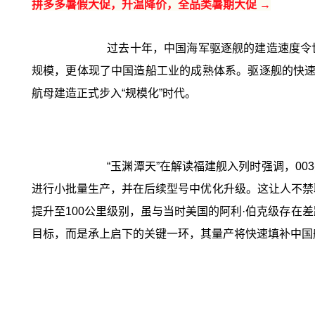
拼多多暑假大促，升温降价，全品类暑期大促 →
过去十年，中国海军驱逐舰的建造速度令世
规模，更体现了中国造船工业的成熟体系。驱逐舰的快速量
航母建造正式步入“规模化”时代。
“玉渊潭天”在解读福建舰入列时强调，0
进行小批量生产，并在后续型号中优化升级。这让人不禁联
提升至100公里级别，虽与当时美国的阿利·伯克级存在
目标，而是承上启下的关键一环，其量产将快速填补中国