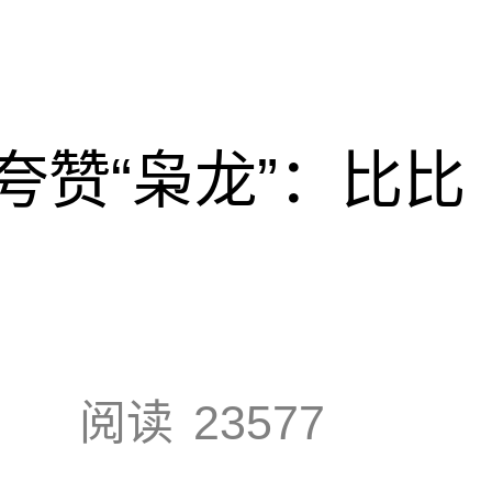
夸赞“枭龙”：比比
阅读
23577