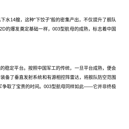
已下水14艘，这种“下饺子”般的密集产出，不仅提升了舰队
2D的爆发奠定基础一样，003型航母的成熟，标志着中国
验证的稳定平台。按照中国军工的传统，一旦平台成熟，便会
，它装备了垂直发射系统和有源相控阵雷达，将舰队防空范围
军争取了宝贵的时间。003型航母同样如此——它并非终极