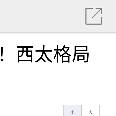
临！西太格局
小
大