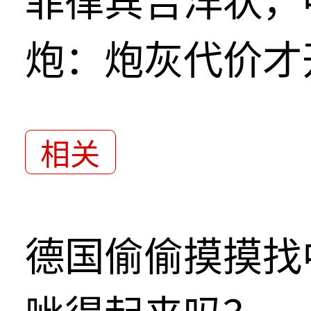
菲律宾告洋状，
炮：炮灰代价才
相关
德国偷偷摸摸找