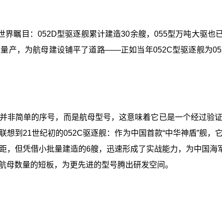
界瞩目：052D型驱逐舰累计建造30余艘，055型万吨大驱也
产，为航母建设铺平了道路——正如当年052C型驱逐舰为05
03并非简单的序号，而是航母型号，这意味着它已是一个经过
想到21世纪初的052C驱逐舰：作为中国首款“中华神盾”舰
差距，但凭借小批量建造的6艘，迅速形成了实战能力，为中国海
航母数量的短板，为更先进的型号腾出研发空间。