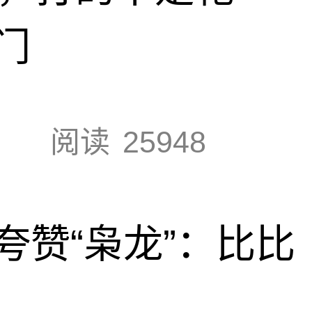
门
阅读
25948
夸赞“枭龙”：比比