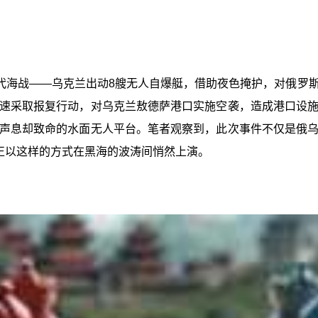
代海战——乌克兰出动8艘无人自爆艇，借助夜色掩护，对俄罗
速采取报复行动，对乌克兰敖德萨港口实施空袭，造成港口设
声息却致命的水面无人平台。笔者观察到，此次事件不仅是俄
它正以这样的方式在黑海的波涛间悄然上演。