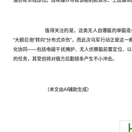
俄巨轮水线部位。连续爆炸导致该船机舱进水、上层建筑
值得关注的是，这类无人自爆艇的单艇造
“大舰巨炮”转向“分布式杀伤”，而此次乌军行动正是这
化协同——包括电磁干扰掩护、无人侦察艇前置定位、以
的任务，其受创将对俄方后勤链条产生不小冲击。
（本文由AI辅助生成）