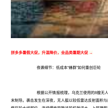
拼多多暑假大促，升温降价，全品类暑期大促 →
夜袭细节：低成本“蜂群”如何重创巨轮
根据公开情报梳理，乌克兰使用的8艘无人
末制导。袭击发生在深夜，无人艇以较低雷达反射面积与