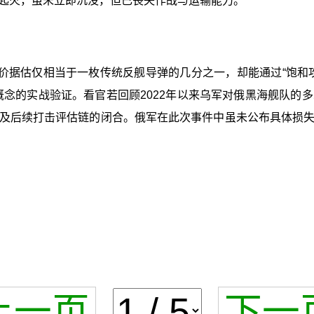
起火，虽未立即沉没，但已丧失作战与运输能力。
价据估仅相当于一枚传统反舰导弹的几分之一，却能通过“饱和
一概念的实战验证。看官若回顾2022年以来乌军对俄黑海舰队
及后续打击评估链的闭合。俄军在此次事件中虽未公布具体损
上一页
下一