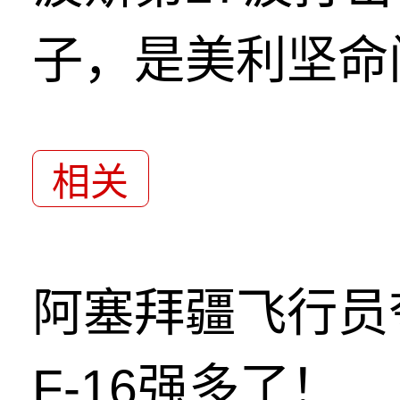
子，是美利坚命
相关
阿塞拜疆飞行员
F-16强多了！