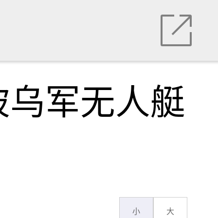
被乌军无人艇
小
大