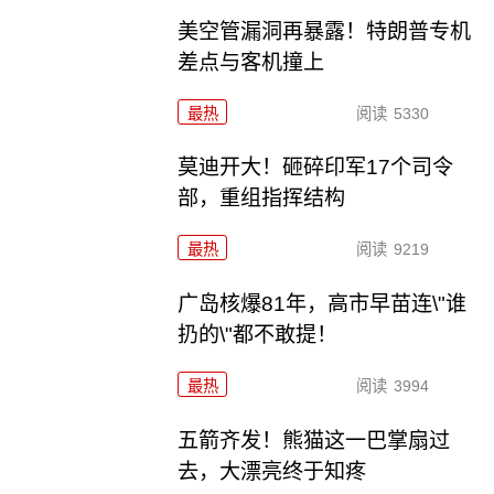
美空管漏洞再暴露！特朗普专机
差点与客机撞上
最热
阅读
5330
莫迪开大！砸碎印军17个司令
部，重组指挥结构
最热
阅读
9219
广岛核爆81年，高市早苗连\"谁
扔的\"都不敢提！
最热
阅读
3994
五箭齐发！熊猫这一巴掌扇过
去，大漂亮终于知疼