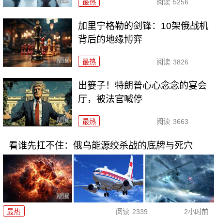
最热
阅读
5256
加里宁格勒的剑锋：10架俄战机
背后的地缘博弈
最热
阅读
3826
出篓子！特朗普心心念念的宴会
厅，被法官喊停
最热
阅读
3663
看谁先扛不住：俄乌能源绞杀战的底牌与死穴
最热
阅读
2339
2小时前