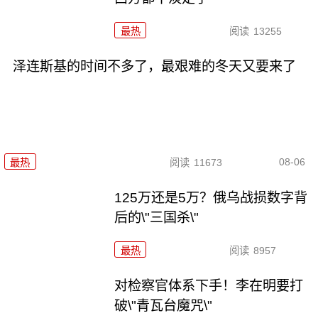
最热
阅读
13255
泽连斯基的时间不多了，最艰难的冬天又要来了
08-06
最热
阅读
11673
125万还是5万？俄乌战损数字背
后的\"三国杀\"
最热
阅读
8957
对检察官体系下手！李在明要打
破\"青瓦台魔咒\"