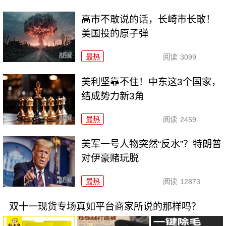
高市不敢说的话，长崎市长敢！
美国投的原子弹
最热
阅读
3099
美利坚靠不住！中东这3个国家，
结成势力新3角
最热
阅读
2459
美军一号人物突然“反水”？特朗普
对伊豪赌玩脱
最热
阅读
12873
双十一现货专场真如平台商家所说的那样吗？