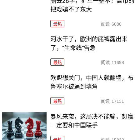
删去28字，扩军一整本！高市的
把戏骗不了东大
最热
阅读
6080
河水干了，欧洲的底裤露出来
了，“生命线”告急
最热
阅读
11698
欧盟想关门，中国人就翻墙，布
鲁塞尔被逼到墙角
最热
阅读
17131
暴风来袭，这局决不能输，想赢
一定要和中国联手