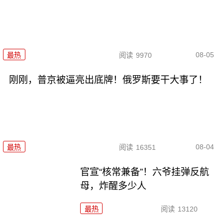
08-05
最热
阅读
9970
刚刚，普京被逼亮出底牌！俄罗斯要干大事了！
08-04
最热
阅读
16351
官宣“核常兼备”！六爷挂弹反航
母，炸醒多少人
最热
阅读
13120