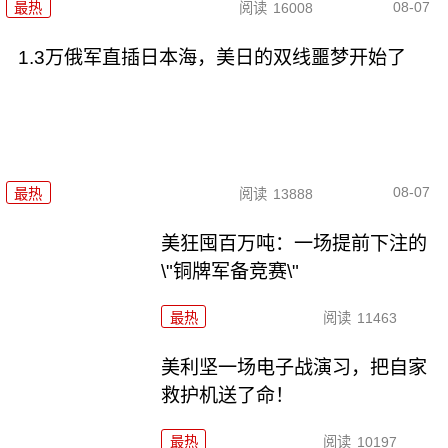
08-07
最热
阅读
16008
1.3万俄军直插日本海，美日的双线噩梦开始了
08-07
最热
阅读
13888
美狂囤百万吨：一场提前下注的
\"铜牌军备竞赛\"
最热
阅读
11463
美利坚一场电子战演习，把自家
救护机送了命！
最热
阅读
10197