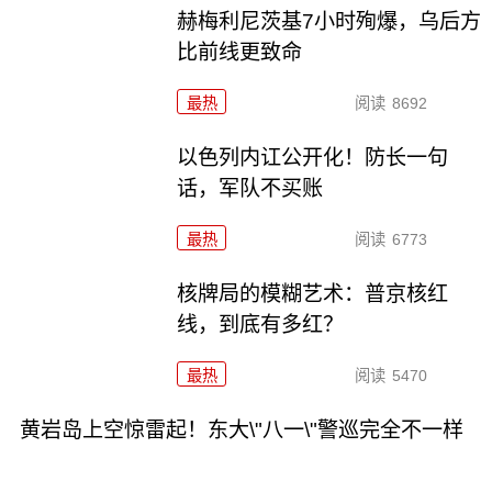
赫梅利尼茨基7小时殉爆，乌后方
比前线更致命
最热
阅读
8692
以色列内讧公开化！防长一句
话，军队不买账
最热
阅读
6773
核牌局的模糊艺术：普京核红
线，到底有多红？
最热
阅读
5470
黄岩岛上空惊雷起！东大\"八一\"警巡完全不一样