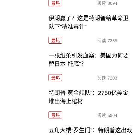
最热
阅读
8094
伊朗赢了？这是特朗普给革命卫
队下“精准毒计”
最热
阅读
7355
一张纸条引发血案：美国为何要
替日本“托底”？
最热
阅读
7203
特朗普“黄金舰队”：2750亿美金
堆出海上棺材
最热
阅读
5904
五角大楼“罗生门”：特朗普这出戏