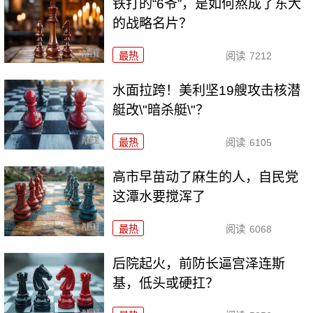
铁打的“6爷”，是如何熬成了东大
的战略名片？
最热
阅读
7212
水面拉跨！美利坚19艘攻击核潜
艇改\"暗杀艇\"？
最热
阅读
6105
高市早苗动了麻生的人，自民党
这潭水要搅浑了
最热
阅读
6068
后院起火，前防长逼宫泽连斯
基，低头或硬扛？