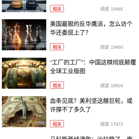
相关
阅读
19485
美国最狠的反华鹰派，怎么访个
华还委屈上了？
相关
阅读
19460
“工厂的工厂”：中国这棋彻底颠覆
全球工业版图
相关
阅读
18504
血条见底？美利坚这艘巨轮，或
许撑不了多久了
相关
阅读
17972