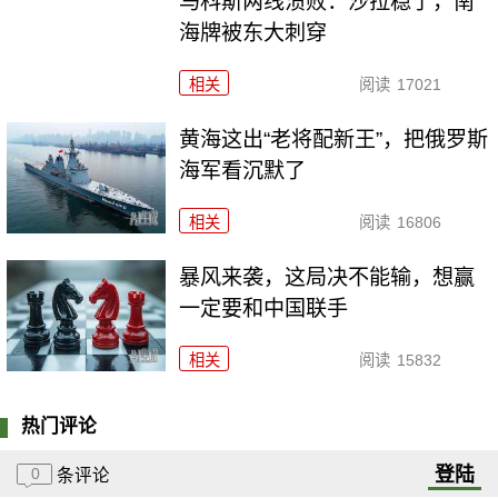
马科斯两线溃败：沙拉稳了，南
海牌被东大刺穿
相关
阅读
17021
黄海这出“老将配新王”，把俄罗斯
海军看沉默了
相关
阅读
16806
暴风来袭，这局决不能输，想赢
一定要和中国联手
相关
阅读
15832
热门评论
登陆
0
条评论