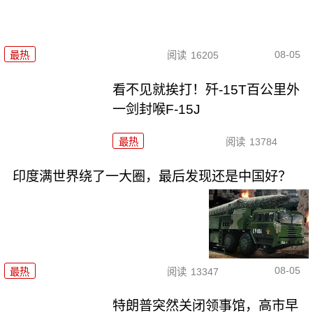
08-05
最热
阅读
16205
看不见就挨打！歼-15T百公里外
一剑封喉F-15J
最热
阅读
13784
印度满世界绕了一大圈，最后发现还是中国好？
08-05
最热
阅读
13347
特朗普突然关闭领事馆，高市早