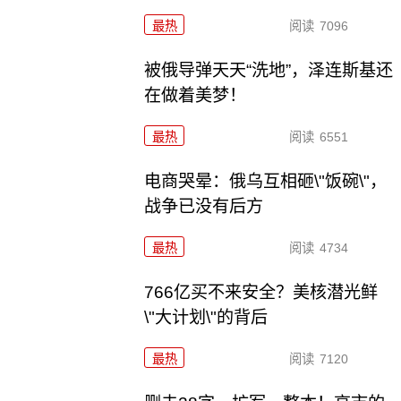
最热
阅读
7096
被俄导弹天天“洗地”，泽连斯基还
在做着美梦！
最热
阅读
6551
电商哭晕：俄乌互相砸\"饭碗\"，
战争已没有后方
最热
阅读
4734
766亿买不来安全？美核潜光鲜
\"大计划\"的背后
最热
阅读
7120