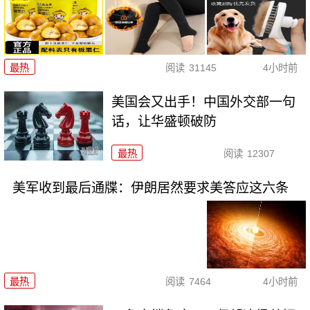
最热
阅读
31145
4小时前
美国会又出手！中国外交部一句
话，让华盛顿破防
最热
阅读
12307
美军收到最后通牒：伊朗居然要求美答应这六条
最热
阅读
7464
4小时前