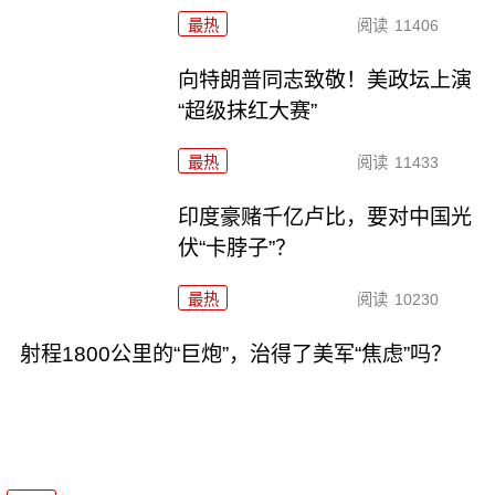
最热
阅读
11406
向特朗普同志致敬！美政坛上演
“超级抹红大赛”
最热
阅读
11433
印度豪赌千亿卢比，要对中国光
伏“卡脖子”？
最热
阅读
10230
射程1800公里的“巨炮”，治得了美军“焦虑”吗？