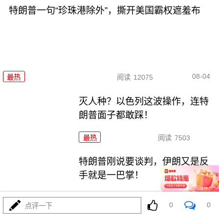
特朗普一句“珍珠港除外”，撕开美国霸权遮羞布
08-04
最热
阅读
12075
灭人种？以色列这波操作，连特
朗普面子都敢踩！
最热
阅读
7503
特朗普刚说要谈判，伊朗又是反
手就是一巴掌！
最热
阅读
6344
0
0
点评一下