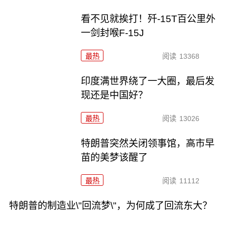
看不见就挨打！歼-15T百公里外
一剑封喉F-15J
最热
阅读
13368
印度满世界绕了一大圈，最后发
现还是中国好？
最热
阅读
13026
特朗普突然关闭领事馆，高市早
苗的美梦该醒了
最热
阅读
11112
特朗普的制造业\"回流梦\"，为何成了回流东大？