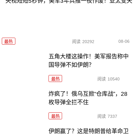
央视短短5秒钟，美军3年兵推一夜作废！亚太变天
08-06
最热
阅读
20292
五角大楼这操作！美军报告称中
国导弹不如伊朗？
最热
阅读
10540
炸疯了！俄乌互掀“仓库战”，28
枚导弹全拦不住
最热
阅读
7337
伊朗赢了？这是特朗普给革命卫