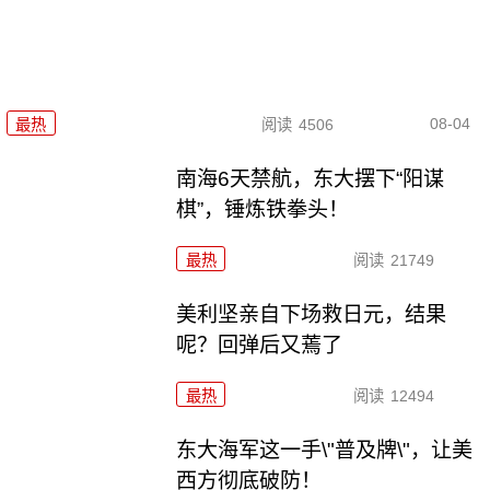
08-04
最热
阅读
4506
南海6天禁航，东大摆下“阳谋
棋”，锤炼铁拳头！
最热
阅读
21749
美利坚亲自下场救日元，结果
呢？回弹后又蔫了
最热
阅读
12494
东大海军这一手\"普及牌\"，让美
西方彻底破防！