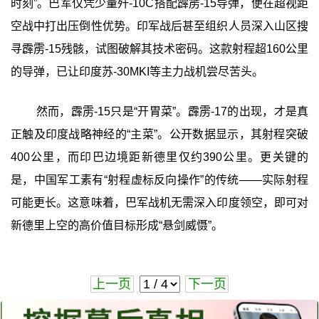
时刻”。巴军仅凭少量歼-10C搭配霹雳-15导弹，便在超视距
空战中打出压倒性优势。印军战后甚至组织人员深入山区搜
寻霹雳-15残骸，试图破解其技术密码。这款射程超160公里
的导弹，已让印度苏-30MKI等主力战机尝尽苦头。
然而，霹雳-15只是“开胃菜”。霹雳-17的出现，才是真
正触及印度战略神经的“主菜”。公开数据显示，其射程突破
400公里，而印巴边境距新德里仅约390公里。更关键的
是，中国军工素有“射程虚标反向操作”的传统——实际射程
可能更长。这意味着，巴军战机无需深入印度领空，即可对
新德里上空的高价值目标形成“悬剑威慑”。
上一页
下一页