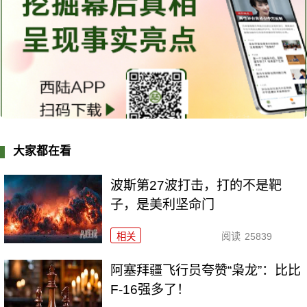
大家都在看
波斯第27波打击，打的不是靶
子，是美利坚命门
相关
阅读
25839
阿塞拜疆飞行员夸赞“枭龙”：比比
F-16强多了！