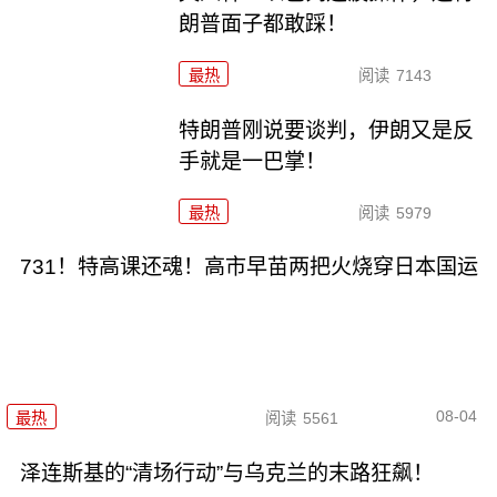
朗普面子都敢踩！
最热
阅读
7143
特朗普刚说要谈判，伊朗又是反
手就是一巴掌！
最热
阅读
5979
731！特高课还魂！高市早苗两把火烧穿日本国运
08-04
最热
阅读
5561
泽连斯基的“清场行动”与乌克兰的末路狂飙！