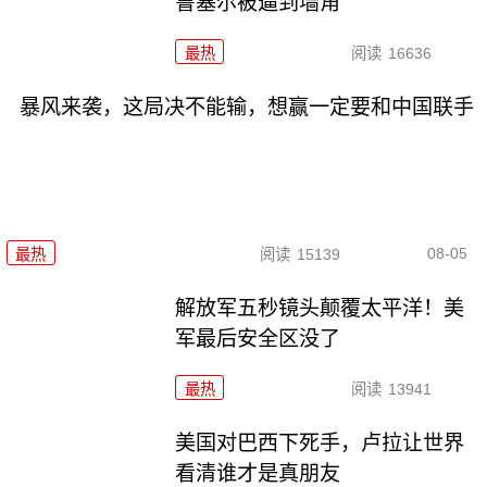
鲁塞尔被逼到墙角
最热
阅读
16636
暴风来袭，这局决不能输，想赢一定要和中国联手
08-05
最热
阅读
15139
解放军五秒镜头颠覆太平洋！美
军最后安全区没了
最热
阅读
13941
美国对巴西下死手，卢拉让世界
看清谁才是真朋友