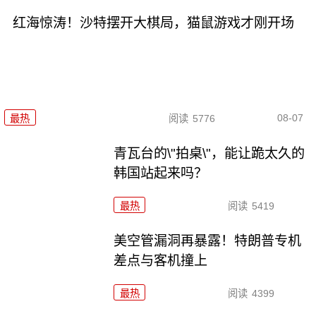
红海惊涛！沙特摆开大棋局，猫鼠游戏才刚开场
08-07
最热
阅读
5776
青瓦台的\"拍桌\"，能让跪太久的
韩国站起来吗？
最热
阅读
5419
美空管漏洞再暴露！特朗普专机
差点与客机撞上
最热
阅读
4399