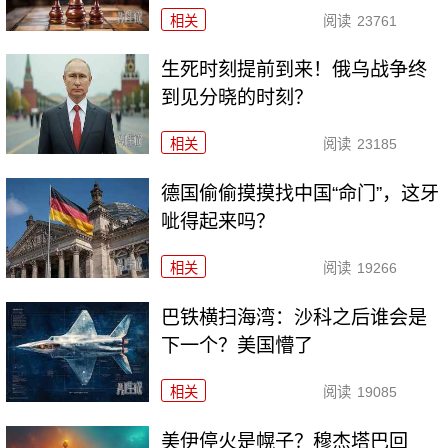
相关
阅读
23761
生死时刻提前到来！俄乌战争终
到见分晓的时刻？
相关
阅读
23185
德国偷偷摸摸找中国“命门”，这牙
呲得起来吗？
相关
阅读
19266
巴铁横扫海湾：沙科之后谁会是
下一个？美国懵了
相关
阅读
19085
美伊停火是幌子？穆杰塔巴回