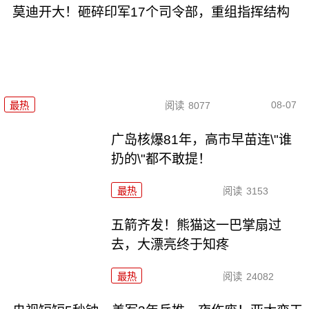
莫迪开大！砸碎印军17个司令部，重组指挥结构
08-07
最热
阅读
8077
广岛核爆81年，高市早苗连\"谁
扔的\"都不敢提！
最热
阅读
3153
五箭齐发！熊猫这一巴掌扇过
去，大漂亮终于知疼
最热
阅读
24082