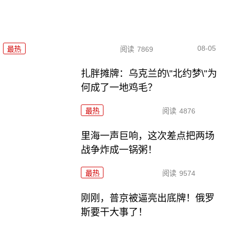
08-05
最热
阅读
7869
扎胖摊牌：乌克兰的\"北约梦\"为
何成了一地鸡毛？
最热
阅读
4876
里海一声巨响，这次差点把两场
战争炸成一锅粥！
最热
阅读
9574
刚刚，普京被逼亮出底牌！俄罗
斯要干大事了！