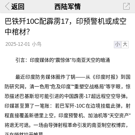
返回
西陆军情
巴铁歼10C配霹雳17，印预警机或成空
中棺材？
小
大
2025-12-01
小鸟
引言：印度媒体的“震惊体”与南亚天空的暗涌
最近印度防务媒体圈炸了锅——从《印度时报》到国
防研究网，清一色用“危及印度”“重塑空战格局”等字眼，惊
恐描述巴基斯坦可能引进的中国霹雳-17超远程空空导弹。
印媒甚至算了一笔账：若巴军歼-10C在边境挂载此弹，射
程直接覆盖新德里上空，印度预警机、加油机等“天空资产”
将退无可退。一场由导弹射程革命引发的南亚制空权博弈，
正在悄然拉开帷幕。