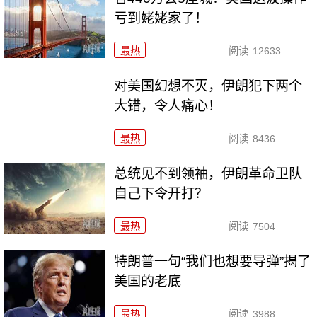
亏到姥姥家了！
最热
阅读
12633
对美国幻想不灭，伊朗犯下两个
大错，令人痛心！
最热
阅读
8436
总统见不到领袖，伊朗革命卫队
自己下令开打？
最热
阅读
7504
特朗普一句“我们也想要导弹”揭了
美国的老底
最热
阅读
3988