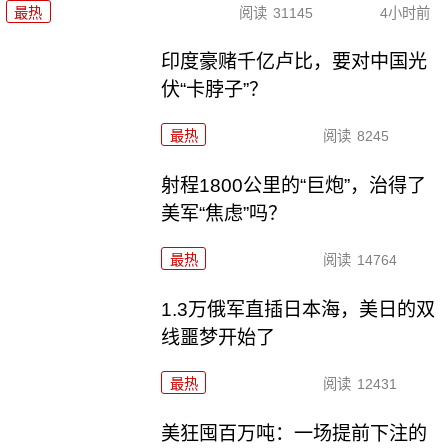
最热
阅读
31145
4小时前
印度豪赌千亿卢比，要对中国光
伏“卡脖子”？
最热
阅读
8245
射程1800公里的“巨炮”，治得了
美军“焦虑”吗？
最热
阅读
14764
1.3万俄军直插日本海，美日的双
线噩梦开始了
最热
阅读
12431
美狂囤百万吨：一场提前下注的