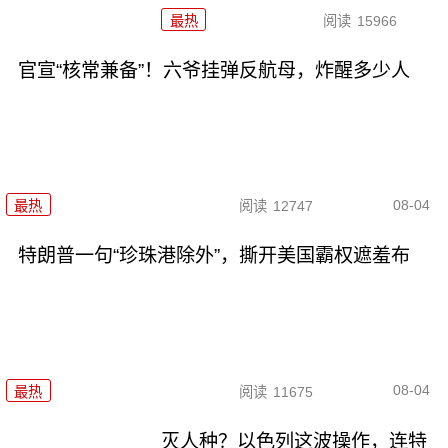
最热
阅读
15966
官宣“核常兼备”！六爷挂弹反航母，炸醒多少人
08-04
最热
阅读
12747
特朗普一句“珍珠港除外”，撕开美国霸权遮羞布
08-04
最热
阅读
11675
灭人种？以色列这波操作，连特