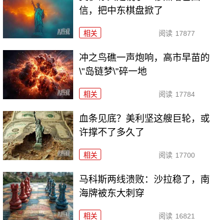
信，把中东棋盘掀了
相关
阅读
17877
冲之鸟礁一声炮响，高市早苗的
\"岛链梦\"碎一地
相关
阅读
17784
血条见底？美利坚这艘巨轮，或
许撑不了多久了
相关
阅读
17700
马科斯两线溃败：沙拉稳了，南
海牌被东大刺穿
相关
阅读
16821