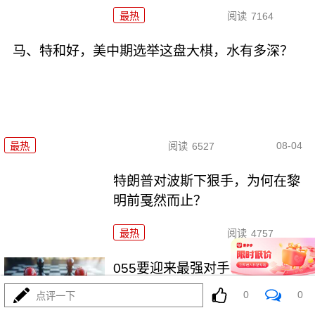
最热
阅读
7164
马、特和好，美中期选举这盘大棋，水有多深？
08-04
最热
阅读
6527
特朗普对波斯下狠手，为何在黎
明前戛然而止？
最热
阅读
4757
055要迎来最强对手？东瀛万吨新
驱已上船台！
0
0
点评一下