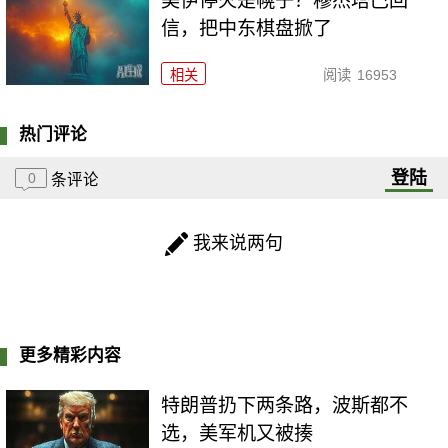
美伊停火是幌子？穆杰塔巴回
信，把中东棋盘掀了
相关
阅读
16953
热门评论
登陆
0
条评论
我来说两句
更多精彩内容
特朗普扔下两条路，波斯都不
选，美军机又被揍