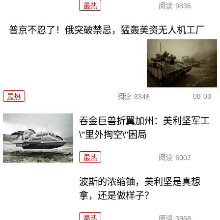
最热
阅读
9836
普京不忍了！俄突破禁忌，猛轰美资无人机工厂
08-03
最热
阅读
8348
吞金巨兽折翼加州：美利坚军工
\"里外掏空\"困局
最热
阅读
6002
波斯的浓缩铀，美利坚是真想
拿，还是做样子？
最热
阅读
3968