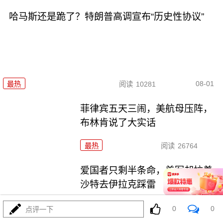
哈马斯还是跪了？特朗普高调宣布“历史性协议”
08-01
最热
阅读
10281
菲律宾五天三闹，美航母压阵，
布林肯说了大实话
最热
阅读
26764
爱国者只剩半条命，美军却拉着
沙特去伊拉克踩雷
最热
阅读
11794
0
0
点评一下