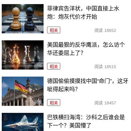
菲律宾告洋状，中国直接上水
炮：炮灰代价才开始
相关
阅读
18652
美国最狠的反华鹰派，怎么访个
华还委屈上了？
相关
阅读
18515
德国偷偷摸摸找中国“命门”，这牙
呲得起来吗？
相关
阅读
18457
巴铁横扫海湾：沙科之后谁会是
下一个？美国懵了