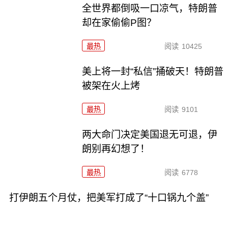
全世界都倒吸一口凉气，特朗普
却在家偷偷P图？
最热
阅读
10425
美上将一封“私信”捅破天！特朗普
被架在火上烤
最热
阅读
9101
两大命门决定美国退无可退，伊
朗别再幻想了！
最热
阅读
6778
打伊朗五个月仗，把美军打成了“十口锅九个盖”