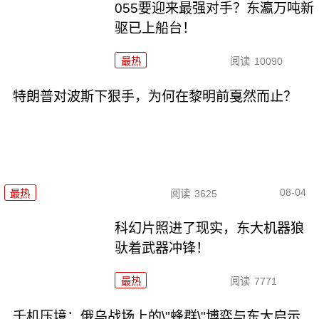
055要迎来最强对手？东瀛万吨新
驱已上船台！
最热
阅读
10090
特朗普对波斯下狠手，为何在黎明前戛然而止？
08-04
最热
阅读
3625
科幻片照进了现实，东大机器狼
驮着武器冲锋！
最热
阅读
7771
千机压境：俄乌战场上的\"蜂群\"博弈与东大启示