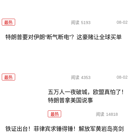
08-02
最热
阅读
5193
特朗普要对伊朗“断气断电”？这豪赌让全球买单
08-02
最热
阅读
4353
五万人一夜破城，欧盟真怕了！
特朗普拿美国说事
最热
阅读
14818
铁证出台！菲律宾求锤得锤！解放军黄岩岛亮剑