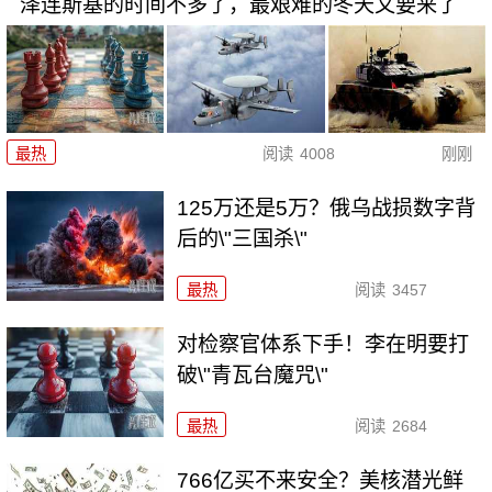
泽连斯基的时间不多了，最艰难的冬天又要来了
最热
阅读
4008
刚刚
125万还是5万？俄乌战损数字背
后的\"三国杀\"
最热
阅读
3457
对检察官体系下手！李在明要打
破\"青瓦台魔咒\"
最热
阅读
2684
766亿买不来安全？美核潜光鲜