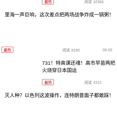
最热
阅读
10366
里海一声巨响，这次差点把两场战争炸成一锅粥！
08-05
最热
阅读
8180
731！特高课还魂！高市早苗两把
火烧穿日本国运
最热
阅读
4322
灭人种？以色列这波操作，连特朗普面子都敢踩！