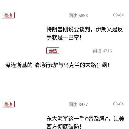
08-04
最热
阅读
5856
特朗普刚说要谈判，伊朗又是反
手就是一巴掌！
最热
阅读
4715
泽连斯基的“清场行动”与乌克兰的末路狂飙！
08-04
最热
阅读
3477
东大海军这一手\"普及牌\"，让美
西方彻底破防！