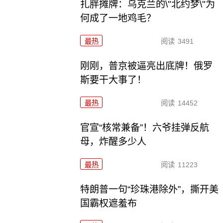
扎胖摊牌：乌克兰的\"北约梦\"为
何成了一地鸡毛？
最热
阅读
3491
刚刚，普京被逼亮出底牌！俄罗
斯要干大事了！
最热
阅读
14452
官宣“核常兼备”！六爷挂弹反航
母，炸醒多少人
最热
阅读
11223
特朗普一句“珍珠港除外”，撕开美
国霸权遮羞布