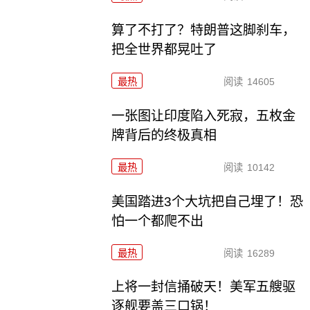
算了不打了？特朗普这脚刹车，
把全世界都晃吐了
最热
阅读
14605
一张图让印度陷入死寂，五枚金
牌背后的终极真相
最热
阅读
10142
美国踏进3个大坑把自己埋了！恐
怕一个都爬不出
最热
阅读
16289
上将一封信捅破天！美军五艘驱
逐舰要盖三口锅！