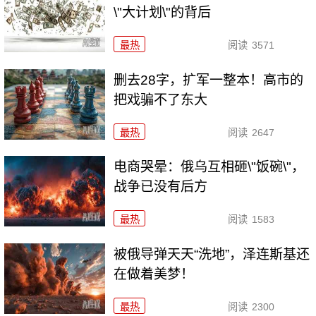
\"大计划\"的背后
最热
阅读
3571
删去28字，扩军一整本！高市的
把戏骗不了东大
最热
阅读
2647
电商哭晕：俄乌互相砸\"饭碗\"，
战争已没有后方
最热
阅读
1583
被俄导弹天天“洗地”，泽连斯基还
在做着美梦！
最热
阅读
2300