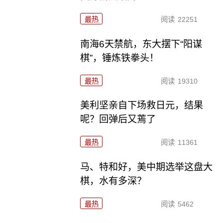
最热
阅读
22251
南海6天禁航，东大摆下“阳谋
棋”，锤炼铁拳头！
最热
阅读
19310
美利坚亲自下场救日元，结果
呢？回弹后又蔫了
最热
阅读
11361
马、特和好，美中期选举这盘大
棋，水有多深？
最热
阅读
5462