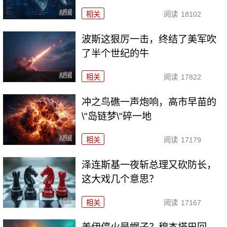
相关
阅读
18102
波斯这狠厉一击，终结了美军吹
了半个世纪的牛
相关
阅读
17822
冲之鸟礁一声炮响，高市早苗的
\"岛链梦\"碎一地
相关
阅读
17179
泽连斯基一夜斩总理又砍防长，
这大戏几个意思？
相关
阅读
17167