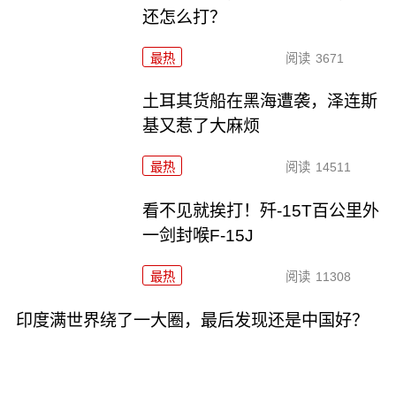
还怎么打？
最热
阅读
3671
土耳其货船在黑海遭袭，泽连斯
基又惹了大麻烦
最热
阅读
14511
看不见就挨打！歼-15T百公里外
一剑封喉F-15J
最热
阅读
11308
印度满世界绕了一大圈，最后发现还是中国好？