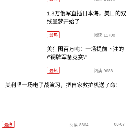
1.3万俄军直插日本海，美日的双
线噩梦开始了
最热
阅读
11708
美狂囤百万吨：一场提前下注的
\"铜牌军备竞赛\"
最热
阅读
9688
美利坚一场电子战演习，把自家救护机送了命！
08-07
最热
阅读
8364