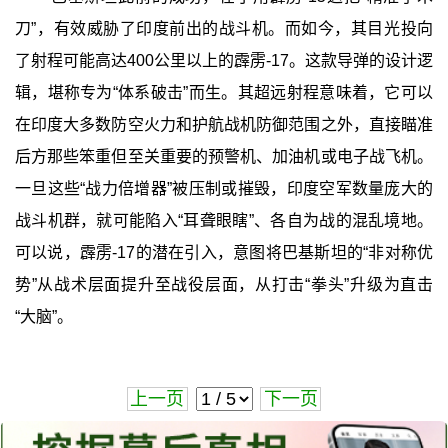
刀”，有效威胁了印度前出的战斗机。而如今，其目光投向
了射程可能高达400公里以上的霹雳-17。这款导弹的设计逻
辑，堪称专为“体系破击”而生。其超远射程意味着，它可以
在印度大多数防空火力和护航战机防御范围之外，直接瞄准
后方那些笨重但至关重要的预警机、加油机或电子战飞机。
一旦这些“战力倍增器”被压制或摧毁，印度空军数量庞大的
战斗机群，就可能陷入“耳聋眼瞎”、各自为战的混乱境地。
可以说，霹雳-17的潜在引入，意图将巴基斯坦的“非对称优
势”从战术层面提升至战役层面，从打击“拳头”升级为直击
“大脑”。
上一页
下一页