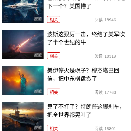
下一个？美国懵了
相关
阅读
18946
波斯这狠厉一击，终结了美军吹
了半个世纪的牛
相关
阅读
18319
美伊停火是幌子？穆杰塔巴回
信，把中东棋盘掀了
相关
阅读
17763
算了不打了？特朗普这脚刹车，
把全世界都晃吐了
相关
阅读
15801