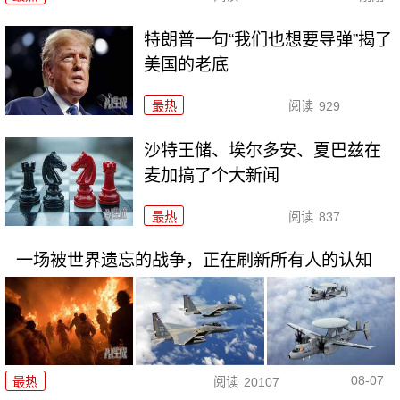
特朗普一句“我们也想要导弹”揭了
美国的老底
最热
阅读
929
沙特王储、埃尔多安、夏巴兹在
麦加搞了个大新闻
最热
阅读
837
一场被世界遗忘的战争，正在刷新所有人的认知
08-07
最热
阅读
20107