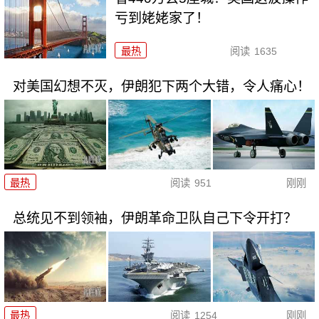
亏到姥姥家了！
最热
阅读
1635
对美国幻想不灭，伊朗犯下两个大错，令人痛心！
最热
阅读
951
刚刚
总统见不到领袖，伊朗革命卫队自己下令开打？
最热
阅读
1254
刚刚