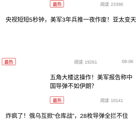
最热
阅读
23390
央视短短5秒钟，美军3年兵推一夜作废！亚太变天
08-06
最热
阅读
19261
五角大楼这操作！美军报告称中
国导弹不如伊朗？
最热
阅读
10141
炸疯了！俄乌互掀“仓库战”，28枚导弹全拦不住