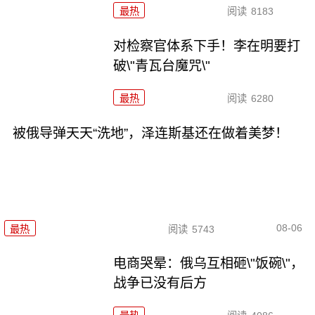
最热
阅读
8183
对检察官体系下手！李在明要打
破\"青瓦台魔咒\"
最热
阅读
6280
被俄导弹天天“洗地”，泽连斯基还在做着美梦！
08-06
最热
阅读
5743
电商哭晕：俄乌互相砸\"饭碗\"，
战争已没有后方