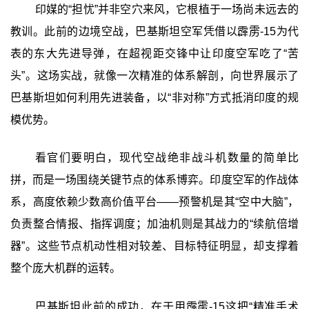
印媒的“担忧”并非空穴来风，它根植于一场尚未远去的
教训。此前的边境空战，巴基斯坦空军凭借以霹雳-15为代
表的东大先进导弹，在超视距交锋中让印度空军吃了“苦
头”。这场实战，就像一次精准的体系解剖，向世界展示了
巴基斯坦如何利用先进装备，以“非对称”方式抵消印度的规
模优势。
看官们要明白，现代空战绝非战斗机数量的简单比
拼，而是一场围绕关键节点的体系博弈。印度空军的作战体
系，高度依赖少数高价值平台——预警机是其“空中大脑”，
负责整合情报、指挥调度；加油机则是其战力的“续航倍增
器”。这些节点机动性相对较差、目标特征明显，却支撑着
整个庞大机群的运转。
巴基斯坦此前的成功，在于用霹雳-15这把“精准手术