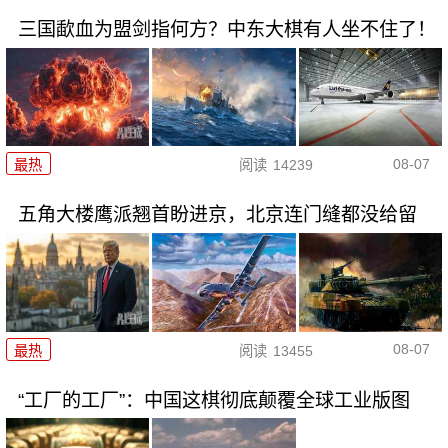
三国歃血为盟剑指何方？中东大棋有人坐不住了！
08-07
最热
阅读
14239
五角大楼鹰派翘首盼进京，北京连门缝都没给留
08-07
最热
阅读
13455
“工厂的工厂”：中国这棋彻底颠覆全球工业版图