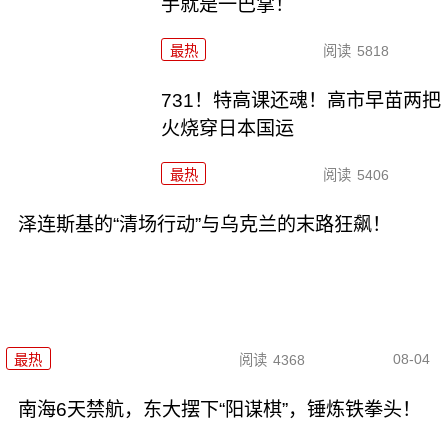
手就是一巴掌！
最热
阅读
5818
731！特高课还魂！高市早苗两把
火烧穿日本国运
最热
阅读
5406
泽连斯基的“清场行动”与乌克兰的末路狂飙！
08-04
最热
阅读
4368
南海6天禁航，东大摆下“阳谋棋”，锤炼铁拳头！