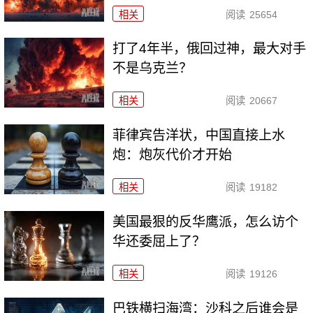
相关
阅读
25654
打了4年半，俄回过神，最大对手
不是乌克兰？
相关
阅读
20667
菲律宾告洋状，中国直接上水
炮：炮灰代价才开始
相关
阅读
19182
美国最狠的反华鹰派，怎么访个
华还委屈上了？
相关
阅读
19126
巴铁横扫海湾：沙科之后谁会是