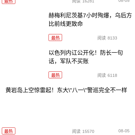
08-05
最热
阅读
16281
赫梅利尼茨基7小时殉爆，乌后方
比前线更致命
最热
阅读
8133
以色列内讧公开化！防长一句
话，军队不买账
最热
阅读
6118
黄岩岛上空惊雷起！东大\"八一\"警巡完全不一样
08-05
最热
阅读
15570