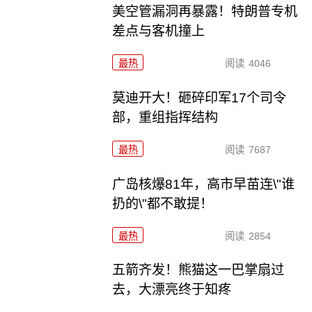
美空管漏洞再暴露！特朗普专机
差点与客机撞上
最热
阅读
4046
莫迪开大！砸碎印军17个司令
部，重组指挥结构
最热
阅读
7687
广岛核爆81年，高市早苗连\"谁
扔的\"都不敢提！
最热
阅读
2854
五箭齐发！熊猫这一巴掌扇过
去，大漂亮终于知疼