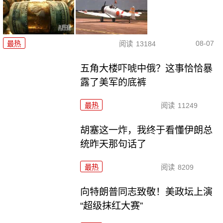
08-07
最热
阅读
13184
五角大楼吓唬中俄？这事恰恰暴
露了美军的底裤
最热
阅读
11249
胡塞这一炸，我终于看懂伊朗总
统昨天那句话了
最热
阅读
8209
向特朗普同志致敬！美政坛上演
“超级抹红大赛”