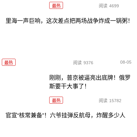
最热
阅读
4699
里海一声巨响，这次差点把两场战争炸成一锅粥！
08-05
最热
阅读
9376
刚刚，普京被逼亮出底牌！俄罗
斯要干大事了！
最热
阅读
15782
官宣“核常兼备”！六爷挂弹反航母，炸醒多少人