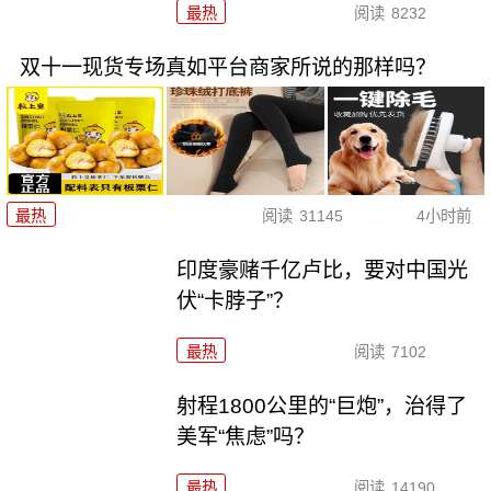
最热
阅读
8232
双十一现货专场真如平台商家所说的那样吗？
最热
阅读
31145
4小时前
印度豪赌千亿卢比，要对中国光
伏“卡脖子”？
最热
阅读
7102
射程1800公里的“巨炮”，治得了
美军“焦虑”吗？
最热
阅读
14190