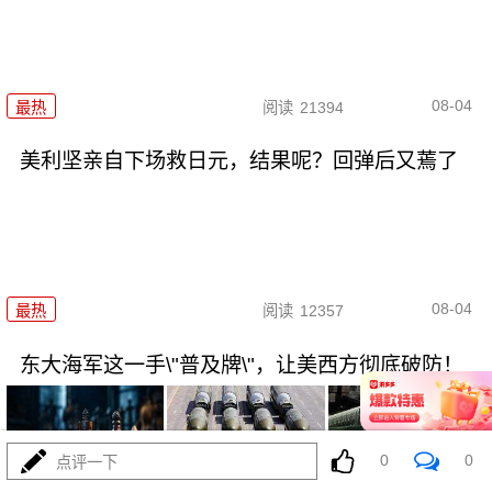
08-04
最热
阅读
21394
美利坚亲自下场救日元，结果呢？回弹后又蔫了
08-04
最热
阅读
12357
东大海军这一手\"普及牌\"，让美西方彻底破防！
0
0
点评一下