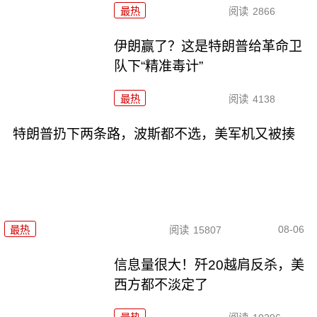
最热
阅读
2866
伊朗赢了？这是特朗普给革命卫
队下“精准毒计”
最热
阅读
4138
特朗普扔下两条路，波斯都不选，美军机又被揍
08-06
最热
阅读
15807
信息量很大！歼20越肩反杀，美
西方都不淡定了