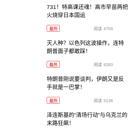
731！特高课还魂！高市早苗两把
火烧穿日本国运
最热
阅读
4759
灭人种？以色列这波操作，连特
朗普面子都敢踩！
最热
阅读
6283
特朗普刚说要谈判，伊朗又是反
手就是一巴掌！
最热
阅读
5138
泽连斯基的“清场行动”与乌克兰的
末路狂飙！