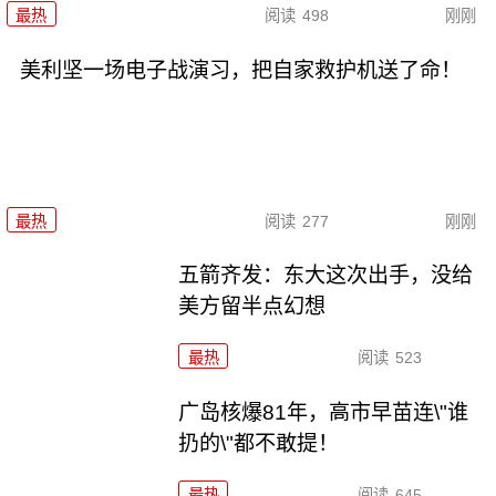
最热
阅读
498
刚刚
美利坚一场电子战演习，把自家救护机送了命！
最热
阅读
277
刚刚
五箭齐发：东大这次出手，没给
美方留半点幻想
最热
阅读
523
广岛核爆81年，高市早苗连\"谁
扔的\"都不敢提！
最热
阅读
645