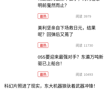
明前戛然而止？
最热
阅读
3979
美利坚亲自下场救日元，结果
呢？回弹后又蔫了
最热
阅读
11730
055要迎来最强对手？东瀛万吨新
驱已上船台！
最热
阅读
10493
科幻片照进了现实，东大机器狼驮着武器冲锋！