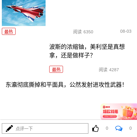
08-03
最热
阅读
6350
波斯的浓缩铀，美利坚是真想
拿，还是做样子？
最热
阅读
4287
东瀛彻底撕掉和平面具，公然发射进攻性武器！
08-03
最热
阅读
11121
0
0
点评一下