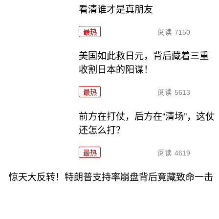
看清谁才是真朋友
最热
阅读
7150
美国如此救日元，背后藏着三重
收割日本的阳谋！
最热
阅读
5613
前方在打仗，后方在“清场”，这仗
还怎么打？
最热
阅读
4619
惊天大反转！特朗普支持率崩盘背后竟藏致命一击