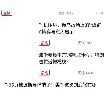
08-04
最热
阅读
8119
千机压境：俄乌战场上的\"蜂群
\"博弈与东大启示
最热
阅读
7874
波斯要给中东\"物理断网\"，特朗
普忙递橄榄枝？
最热
阅读
6604
F-35真被波斯导弹端了！美军这次到底输在哪