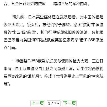
合、甚至日益溃烂的脓疮——跨越世纪的军种内斗。
镜头前，日本某些媒体还在鼓噪唇舌，对中国的福建
舰评头论足。镜头后，被他们寄予厚望、意图“抗衡”中国航
母的“出云”级“航母”，其飞行甲板却依旧冷冷清清，只能眼
巴巴等着向美国海军陆战队或英国皇家海军“借”F-35B来装
点门面。
一场围绕F-35B舰载机归属与使用的扯皮大戏，正在日
本海上自卫队与航空自卫队之间激烈上演，活生生将两艘耗
费巨资改造的“准航母”，拖成了世界海军史上罕见的“空壳航
母”。
上一页
下一页