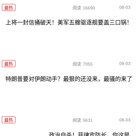
08-03
最热
阅读
16690
上将一封信捅破天！美军五艘驱逐舰要盖三口锅！
08-03
最热
阅读
7055
特朗普要对伊朗动手？最狠的还没来，最骚的来了
08-03
最热
阅读
5631
政治自杀！菲律宾防长，你这是