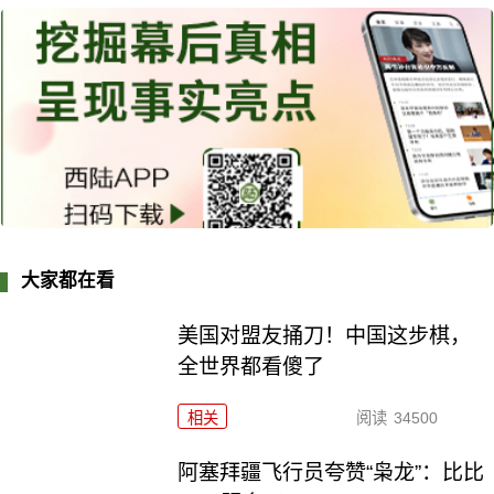
大家都在看
美国对盟友捅刀！中国这步棋，
全世界都看傻了
相关
阅读
34500
阿塞拜疆飞行员夸赞“枭龙”：比比