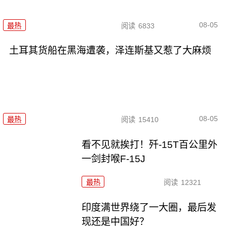
08-05
最热
阅读
6833
土耳其货船在黑海遭袭，泽连斯基又惹了大麻烦
08-05
最热
阅读
15410
看不见就挨打！歼-15T百公里外
一剑封喉F-15J
最热
阅读
12321
印度满世界绕了一大圈，最后发
现还是中国好？