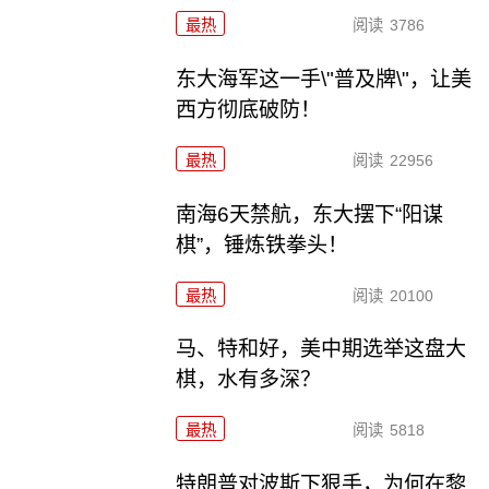
最热
阅读
3786
东大海军这一手\"普及牌\"，让美
西方彻底破防！
最热
阅读
22956
南海6天禁航，东大摆下“阳谋
棋”，锤炼铁拳头！
最热
阅读
20100
马、特和好，美中期选举这盘大
棋，水有多深？
最热
阅读
5818
特朗普对波斯下狠手，为何在黎