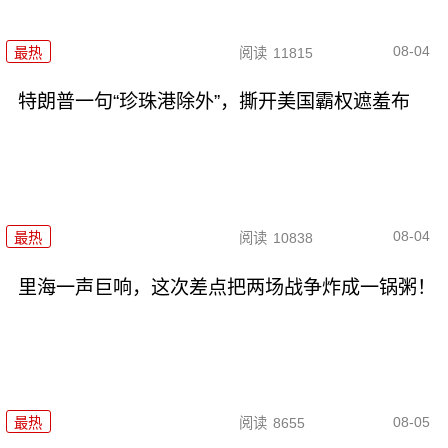
08-04
最热
阅读
11815
特朗普一句“珍珠港除外”，撕开美国霸权遮羞布
08-04
最热
阅读
10838
里海一声巨响，这次差点把两场战争炸成一锅粥！
08-05
最热
阅读
8655