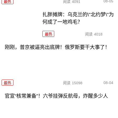
08-05
最热
阅读
4091
扎胖摊牌：乌克兰的\"北约梦\"为
何成了一地鸡毛？
最热
阅读
4018
刚刚，普京被逼亮出底牌！俄罗斯要干大事了！
08-04
最热
阅读
15098
官宣“核常兼备”！六爷挂弹反航母，炸醒多少人