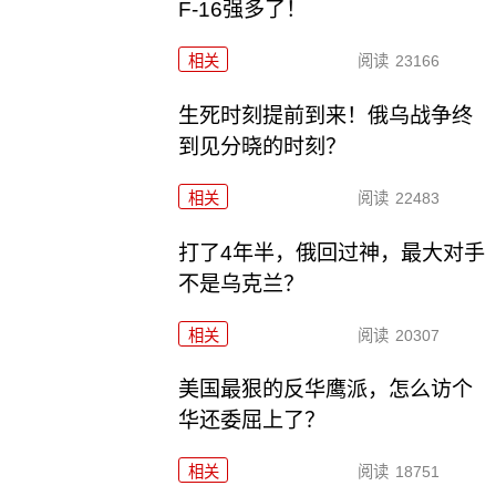
F-16强多了！
相关
阅读
23166
生死时刻提前到来！俄乌战争终
到见分晓的时刻？
相关
阅读
22483
打了4年半，俄回过神，最大对手
不是乌克兰？
相关
阅读
20307
美国最狠的反华鹰派，怎么访个
华还委屈上了？
相关
阅读
18751