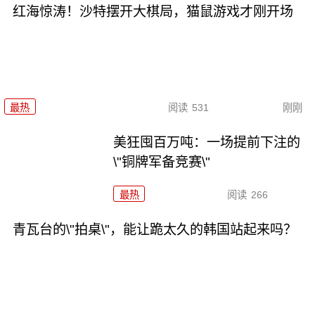
红海惊涛！沙特摆开大棋局，猫鼠游戏才刚开场
最热
阅读
531
刚刚
美狂囤百万吨：一场提前下注的
\"铜牌军备竞赛\"
最热
阅读
266
青瓦台的\"拍桌\"，能让跪太久的韩国站起来吗？