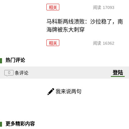
相关
阅读
17093
马科斯两线溃败：沙拉稳了，南
海牌被东大刺穿
相关
阅读
16362
热门评论
登陆
0
条评论
我来说两句
更多精彩内容