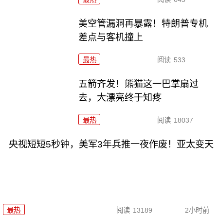
美空管漏洞再暴露！特朗普专机
差点与客机撞上
最热
阅读
533
五箭齐发！熊猫这一巴掌扇过
去，大漂亮终于知疼
最热
阅读
18037
央视短短5秒钟，美军3年兵推一夜作废！亚太变天
最热
阅读
13189
2小时前