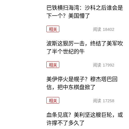
巴铁横扫海湾：沙科之后谁会是
下一个？美国懵了
相关
阅读
18402
波斯这狠厉一击，终结了美军吹
了半个世纪的牛
相关
阅读
17992
美伊停火是幌子？穆杰塔巴回
信，把中东棋盘掀了
相关
阅读
17258
血条见底？美利坚这艘巨轮，或
许撑不了多久了