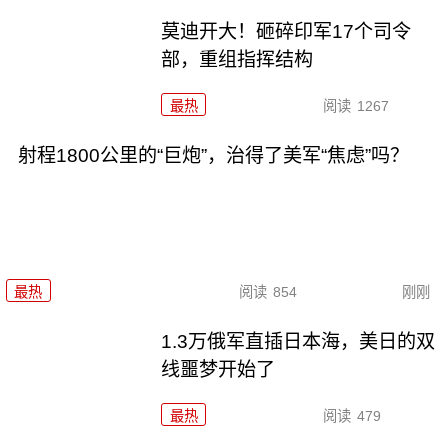
莫迪开大！砸碎印军17个司令
部，重组指挥结构
最热
阅读
1267
射程1800公里的“巨炮”，治得了美军“焦虑”吗？
最热
阅读
854
刚刚
1.3万俄军直插日本海，美日的双
线噩梦开始了
最热
阅读
479