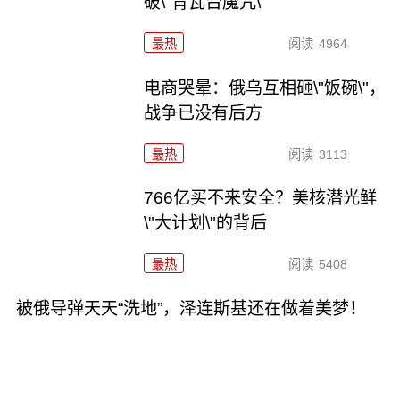
破\"青瓦台魔咒\"
最热
阅读
4964
电商哭晕：俄乌互相砸\"饭碗\"，
战争已没有后方
最热
阅读
3113
766亿买不来安全？美核潜光鲜
\"大计划\"的背后
最热
阅读
5408
被俄导弹天天“洗地”，泽连斯基还在做着美梦！