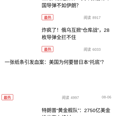
国导弹不如伊朗？
最热
阅读
8917
炸疯了！俄乌互掀“仓库战”，28
枚导弹全拦不住
最热
阅读
6033
一张纸条引发血案：美国为何要替日本“托底”？
08-06
最热
阅读
4997
特朗普“黄金舰队”：2750亿美金