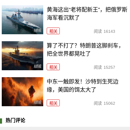
黄海这出“老将配新王”，把俄罗斯
海军看沉默了
相关
阅读
16143
算了不打了？特朗普这脚刹车，
把全世界都晃吐了
相关
阅读
15257
中东一触即发！沙特到生死边
缘，美国的饵太大了
相关
阅读
15062
热门评论