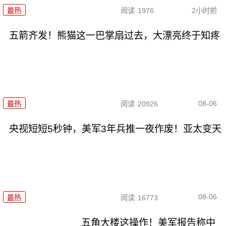
最热
阅读
1976
2小时前
五箭齐发！熊猫这一巴掌扇过去，大漂亮终于知疼
08-06
最热
阅读
20926
央视短短5秒钟，美军3年兵推一夜作废！亚太变天
08-06
最热
阅读
16773
五角大楼这操作！美军报告称中