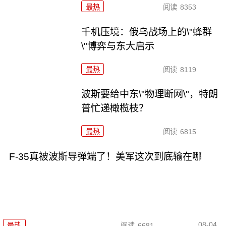
最热
阅读
8353
千机压境：俄乌战场上的\"蜂群
\"博弈与东大启示
最热
阅读
8119
波斯要给中东\"物理断网\"，特朗
普忙递橄榄枝？
最热
阅读
6815
F-35真被波斯导弹端了！美军这次到底输在哪
08-04
最热
阅读
6681