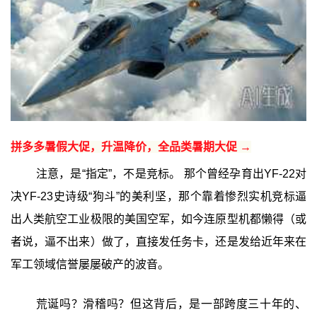
拼多多暑假大促，升温降价，全品类暑期大促 →
注意，是“指定”，不是竞标。 那个曾经孕育出YF-22对
决YF-23史诗级“狗斗”的美利坚，那个靠着惨烈实机竞标逼
出人类航空工业极限的美国空军，如今连原型机都懒得（或
者说，逼不出来）做了，直接发任务卡，还是发给近年来在
军工领域信誉屡屡破产的波音。
荒诞吗？滑稽吗？但这背后，是一部跨度三十年的、