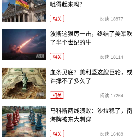
呲得起来吗？
相关
阅读
18877
波斯这狠厉一击，终结了美军吹
了半个世纪的牛
相关
阅读
18114
血条见底？美利坚这艘巨轮，或
许撑不了多久了
相关
阅读
17264
马科斯两线溃败：沙拉稳了，南
海牌被东大刺穿
相关
阅读
16488