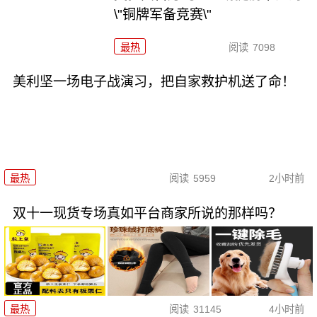
\"铜牌军备竞赛\"
最热
阅读
7098
美利坚一场电子战演习，把自家救护机送了命！
最热
阅读
5959
2小时前
双十一现货专场真如平台商家所说的那样吗？
最热
阅读
31145
4小时前