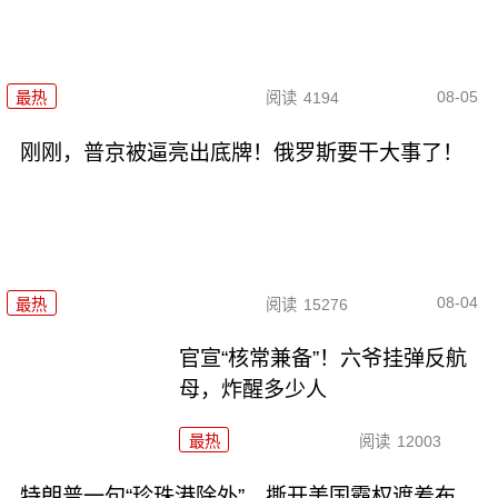
08-05
最热
阅读
4194
刚刚，普京被逼亮出底牌！俄罗斯要干大事了！
08-04
最热
阅读
15276
官宣“核常兼备”！六爷挂弹反航
母，炸醒多少人
最热
阅读
12003
特朗普一句“珍珠港除外”，撕开美国霸权遮羞布