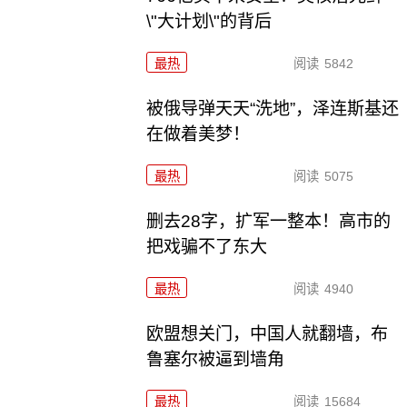
\"大计划\"的背后
最热
阅读
5842
被俄导弹天天“洗地”，泽连斯基还
在做着美梦！
最热
阅读
5075
删去28字，扩军一整本！高市的
把戏骗不了东大
最热
阅读
4940
欧盟想关门，中国人就翻墙，布
鲁塞尔被逼到墙角
最热
阅读
15684