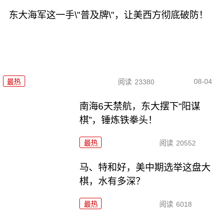
东大海军这一手\"普及牌\"，让美西方彻底破防！
08-04
最热
阅读
23380
南海6天禁航，东大摆下“阳谋
棋”，锤炼铁拳头！
最热
阅读
20552
马、特和好，美中期选举这盘大
棋，水有多深？
最热
阅读
6018