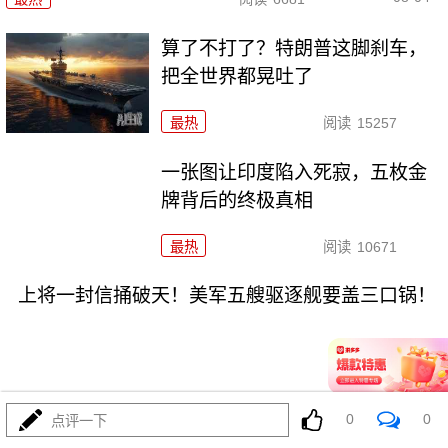
算了不打了？特朗普这脚刹车，
把全世界都晃吐了
最热
阅读
15257
一张图让印度陷入死寂，五枚金
牌背后的终极真相
最热
阅读
10671
上将一封信捅破天！美军五艘驱逐舰要盖三口锅！
0
0
点评一下
08-03
最热
阅读
7255