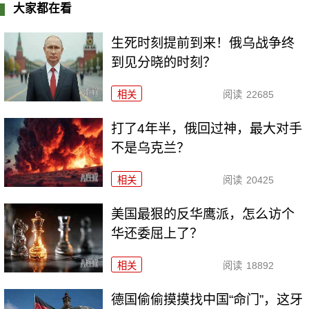
大家都在看
生死时刻提前到来！俄乌战争终
到见分晓的时刻？
相关
阅读
22685
打了4年半，俄回过神，最大对手
不是乌克兰？
相关
阅读
20425
美国最狠的反华鹰派，怎么访个
华还委屈上了？
相关
阅读
18892
德国偷偷摸摸找中国“命门”，这牙