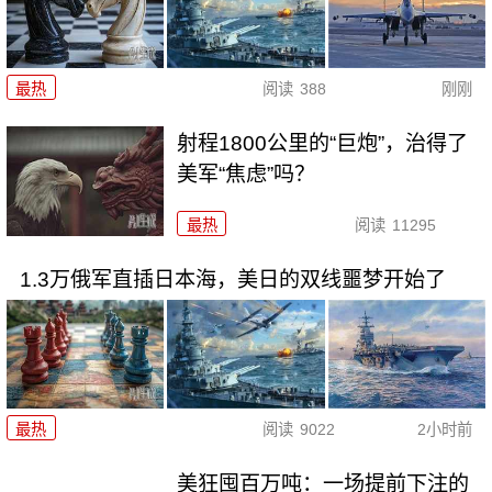
最热
阅读
388
刚刚
射程1800公里的“巨炮”，治得了
美军“焦虑”吗？
最热
阅读
11295
1.3万俄军直插日本海，美日的双线噩梦开始了
最热
阅读
9022
2小时前
美狂囤百万吨：一场提前下注的