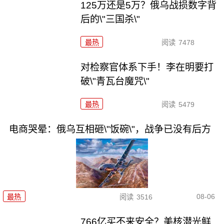
125万还是5万？俄乌战损数字背
后的\"三国杀\"
最热
阅读
7478
对检察官体系下手！李在明要打
破\"青瓦台魔咒\"
最热
阅读
5479
电商哭晕：俄乌互相砸\"饭碗\"，战争已没有后方
08-06
最热
阅读
3516
766亿买不来安全？美核潜光鲜