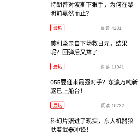
特朗普对波斯下狠手，为何在黎
明前戛然而止？
最热
阅读
4201
美利坚亲自下场救日元，结果
呢？回弹后又蔫了
最热
阅读
11941
055要迎来最强对手？东瀛万吨新
驱已上船台！
最热
阅读
10732
科幻片照进了现实，东大机器狼
驮着武器冲锋！