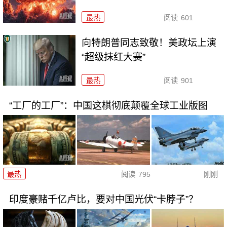
最热
阅读
601
向特朗普同志致敬！美政坛上演
“超级抹红大赛”
最热
阅读
901
“工厂的工厂”：中国这棋彻底颠覆全球工业版图
最热
阅读
795
刚刚
印度豪赌千亿卢比，要对中国光伏“卡脖子”？