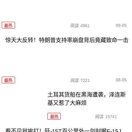
08-05
最热
阅读
4961
惊天大反转！特朗普支持率崩盘背后竟藏致命一击
08-05
最热
阅读
7221
土耳其货船在黑海遭袭，泽连斯
基又惹了大麻烦
最热
阅读
15741
看不见就挨打！歼-15T百公里外一剑封喉F-15J