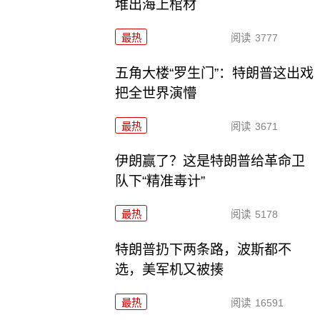
堆出海上棺材
最热
阅读
3777
五角大楼“罗生门”：特朗普这出戏
把全世界演懵
最热
阅读
3671
伊朗赢了？这是特朗普给革命卫
队下“精准毒计”
最热
阅读
5178
特朗普扔下两条路，波斯都不
选，美军机又被揍
最热
阅读
16591