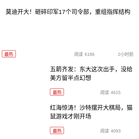
莫迪开大！砸碎印军17个司令部，重组指挥结构
最热
阅读
6186
2小时前
五箭齐发：东大这次出手，没给
美方留半点幻想
最热
阅读
4615
红海惊涛！沙特摆开大棋局，猫
鼠游戏才刚开场
最热
阅读
4093