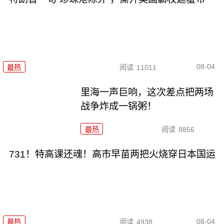
08-04
最热
阅读
11011
里海一声巨响，这次差点把两场
战争炸成一锅粥！
最热
阅读
8856
731！特高课还魂！高市早苗两把火烧穿日本国运
08-04
最热
阅读
4938