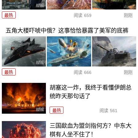
最热
阅读
659
刚刚
五角大楼吓唬中俄？这事恰恰暴露了美军的底裤
最热
阅读
666
刚刚
胡塞这一炸，我终于看懂伊朗总
统昨天那句话了
最热
阅读
561
三国歃血为盟剑指何方？中东大
棋有人坐不住了！