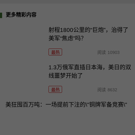
更多精彩内容
射程1800公里的“巨炮”，治得了
美军“焦虑”吗？
最热
阅读
10903
1.3万俄军直插日本海，美日的双
线噩梦开始了
最热
阅读
8632
美狂囤百万吨：一场提前下注的\"铜牌军备竞赛\"