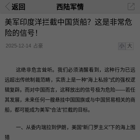
返回
西陆军情
美军印度洋拦截中国货船？这是非常危
险的信号！
小
大
2025-12-14
占豪
这绝非危言耸听。我们必须清醒看到，这种行为已远
远超出传统制裁范畴，实质上是一种“海上私掠”式的强权逻
辑复辟。而对中国而言，这释放出的信号极为危险——若任
其发展，未来任何一艘悬挂中国国旗或与中国贸易相关的商
船，都可能成为美军“合法”拦截的目标。
一、从委内瑞拉到伊朗，美国“新门罗主义”下的海上围
猎