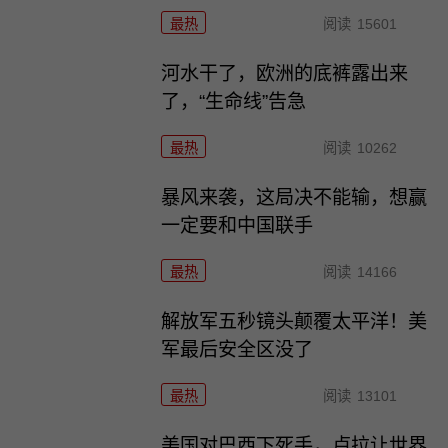
最热
阅读
15601
河水干了，欧洲的底裤露出来
了，“生命线”告急
最热
阅读
10262
暴风来袭，这局决不能输，想赢
一定要和中国联手
最热
阅读
14166
解放军五秒镜头颠覆太平洋！美
军最后安全区没了
最热
阅读
13101
美国对巴西下死手，卢拉让世界