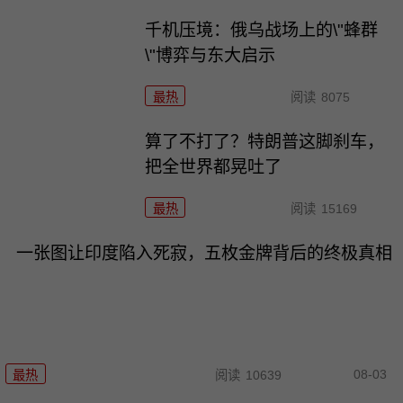
千机压境：俄乌战场上的\"蜂群
\"博弈与东大启示
最热
阅读
8075
算了不打了？特朗普这脚刹车，
把全世界都晃吐了
最热
阅读
15169
一张图让印度陷入死寂，五枚金牌背后的终极真相
08-03
最热
阅读
10639