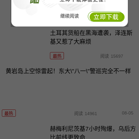
还怎么打？
继续阅读
最热
阅读
4922
土耳其货船在黑海遭袭，泽连斯
基又惹了大麻烦
最热
阅读
15697
黄岩岛上空惊雷起！东大\"八一\"警巡完全不一样
08-05
最热
阅读
14961
赫梅利尼茨基7小时殉爆，乌后方
比前线更致命