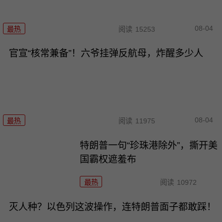
08-04
最热
阅读
15253
官宣“核常兼备”！六爷挂弹反航母，炸醒多少人
08-04
最热
阅读
11975
特朗普一句“珍珠港除外”，撕开美
国霸权遮羞布
最热
阅读
10972
灭人种？以色列这波操作，连特朗普面子都敢踩！