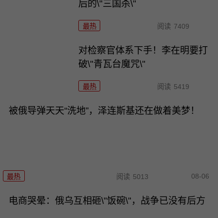
后的\"三国杀\"
最热
阅读
7409
对检察官体系下手！李在明要打
破\"青瓦台魔咒\"
最热
阅读
5419
被俄导弹天天“洗地”，泽连斯基还在做着美梦！
08-06
最热
阅读
5013
电商哭晕：俄乌互相砸\"饭碗\"，战争已没有后方