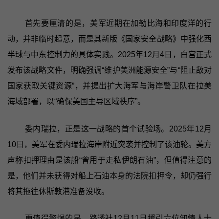
首先要厘清的是，美军近期在加勒比海和印度洋的行
动，并非临时起意，而是其新版《国家安全战略》中强化西
半球与中东控制力的具体实践。2025年12月4日，白宫正式
发布该战略文件，明确强调“维护美洲能源安全”与“阻止敌对
国家获取关键资源”，并提出扩大海军与海岸警卫队在拉美
海域部署，以“确保美国主导区域秩序”。
委内瑞拉，正是这一战略的首个试验场。2025年12月
10日，美军在委内瑞拉海岸附近突袭并控制了该油轮。美方
声称扣押理由是该船“曾用于走私伊朗石油”，但值得注意的
是，他们并未获得对船上石油本身的法院扣押令，却仍强行
将其拖往休斯敦港准备没收。
更值得警惕的是，路透社12月11日援引六位知情人士