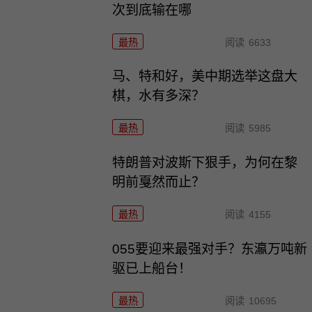
次到底输在哪
最热
阅读
6633
马、特和好，美中期选举这盘大
棋，水有多深？
最热
阅读
5985
特朗普对波斯下狠手，为何在黎
明前戛然而止？
最热
阅读
4155
055要迎来最强对手？东瀛万吨新
驱已上船台！
最热
阅读
10695