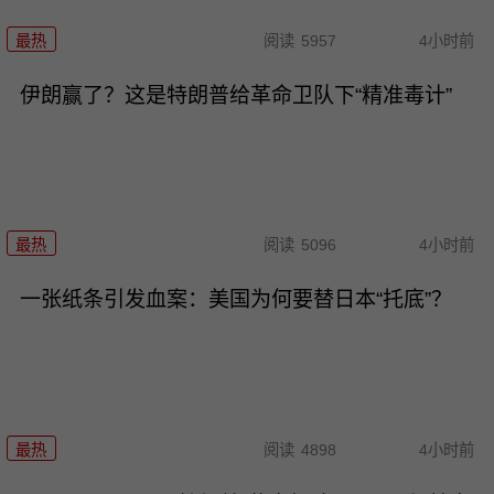
最热
阅读
5957
4小时前
伊朗赢了？这是特朗普给革命卫队下“精准毒计”
最热
阅读
5096
4小时前
一张纸条引发血案：美国为何要替日本“托底”？
最热
阅读
4898
4小时前