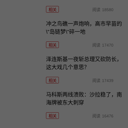
相关
阅读
18580
冲之鸟礁一声炮响，高市早苗的
\"岛链梦\"碎一地
相关
阅读
17470
泽连斯基一夜斩总理又砍防长，
这大戏几个意思？
相关
阅读
17439
马科斯两线溃败：沙拉稳了，南
海牌被东大刺穿
相关
阅读
16476