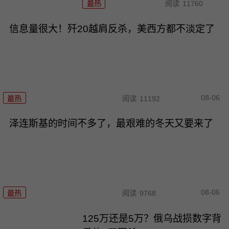
最热
阅读
11760
信息量很大！歼20越肩反杀，美西方都不淡定了
08-06
最热
阅读
11192
泽连斯基的时间不多了，最艰难的冬天又要来了
08-06
最热
阅读
9768
125万还是5万？俄乌战损数字背