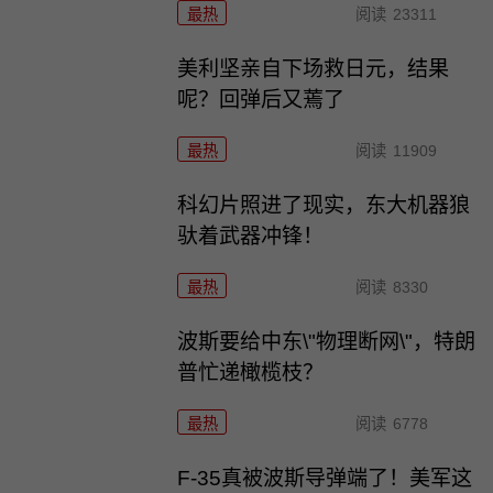
最热
阅读
23311
美利坚亲自下场救日元，结果
呢？回弹后又蔫了
最热
阅读
11909
科幻片照进了现实，东大机器狼
驮着武器冲锋！
最热
阅读
8330
波斯要给中东\"物理断网\"，特朗
普忙递橄榄枝？
最热
阅读
6778
F-35真被波斯导弹端了！美军这