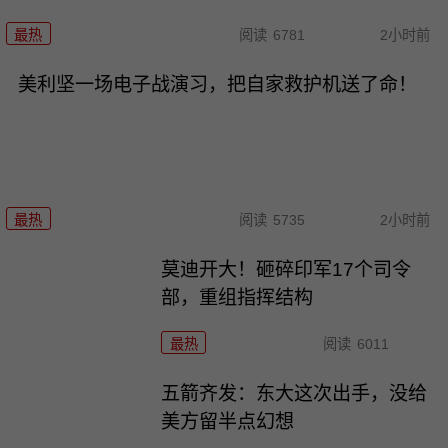
最热
阅读
6781
2小时前
美利坚一场电子战演习，把自家救护机送了命！
最热
阅读
5735
2小时前
莫迪开大！砸碎印军17个司令
部，重组指挥结构
最热
阅读
6011
五箭齐发：东大这次出手，没给
美方留半点幻想