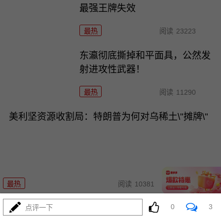
最强王牌失效
最热
阅读
23223
东瀛彻底撕掉和平面具，公然发
射进攻性武器！
最热
阅读
11290
美利坚资源收割局：特朗普为何对乌稀土\"摊牌\"
08-03
最热
阅读
10381
0
3
普京不忍了！俄突破禁忌，猛轰
点评一下