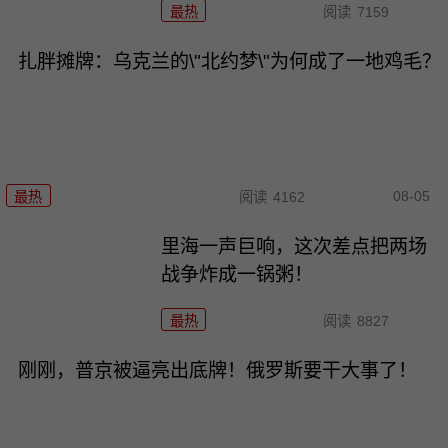
最热
阅读
7159
扎胖摊牌：乌克兰的\"北约梦\"为何成了一地鸡毛？
08-05
最热
阅读
4162
里海一声巨响，这次差点把两场
战争炸成一锅粥！
最热
阅读
8827
刚刚，普京被逼亮出底牌！俄罗斯要干大事了！