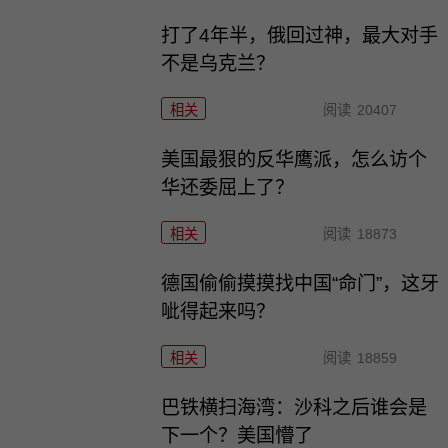
打了4年半，俄回过神，最大对手
不是乌克兰？
相关
阅读
20407
美国最狠的反华鹰派，怎么访个
华还委屈上了？
相关
阅读
18873
德国偷偷摸摸找中国“命门”，这牙
呲得起来吗？
相关
阅读
18859
巴铁横扫海湾：沙科之后谁会是
下一个？美国懵了