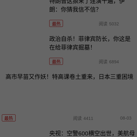
特朗普这狼来了连演十遍，伊
朗：你猜我信不信？
最热
阅读
5032
政治自杀！菲律宾防长，你这是
在给菲律宾掘墓！
最热
阅读
6894
高市早苗又作妖！特高课卷土重来，日本三重困境
08-03
最热
阅读
4411
央视：空警600横空出世，美航母