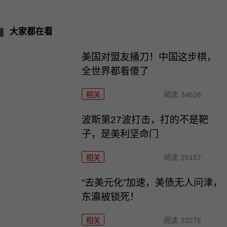
大家都在看
美国对盟友捅刀！中国这步棋，
全世界都看傻了
相关
阅读
34626
波斯第27波打击，打的不是靶
子，是美利坚命门
相关
阅读
25157
“去美元化”加速，美债无人问津，
东瀛被锁死！
相关
阅读
23276