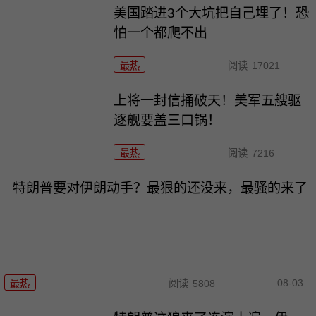
美国踏进3个大坑把自己埋了！恐
怕一个都爬不出
最热
阅读
17021
上将一封信捅破天！美军五艘驱
逐舰要盖三口锅！
最热
阅读
7216
特朗普要对伊朗动手？最狠的还没来，最骚的来了
08-03
最热
阅读
5808