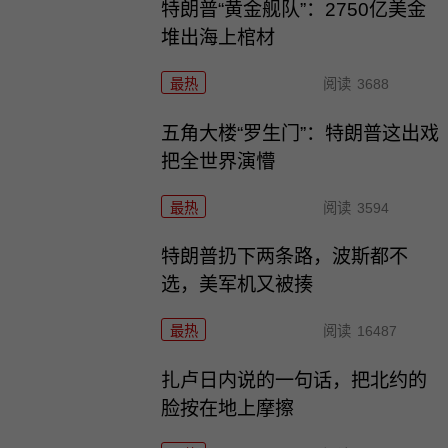
特朗普“黄金舰队”：2750亿美金
堆出海上棺材
最热
阅读
3688
五角大楼“罗生门”：特朗普这出戏
把全世界演懵
最热
阅读
3594
特朗普扔下两条路，波斯都不
选，美军机又被揍
最热
阅读
16487
扎卢日内说的一句话，把北约的
脸按在地上摩擦