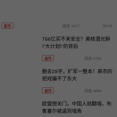
08-06
最热
阅读
3477
766亿买不来安全？美核潜光鲜
\"大计划\"的背后
最热
阅读
5784
删去28字，扩军一整本！高市的
把戏骗不了东大
最热
阅读
4884
欧盟想关门，中国人就翻墙，布
鲁塞尔被逼到墙角