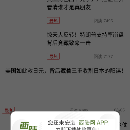
看清谁才是真朋友
最热
阅读
7495
惊天大反转！特朗普支持率崩盘
背后竟藏致命一击
最热
阅读
7177
美国如此救日元，背后藏着三重收割日本的阳谋！
08-05
最热
阅读
5968
前方在打仗，后方在“清场”，这仗