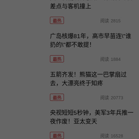
差点与客机撞上
最热
阅读
2815
广岛核爆81年，高市早苗连\"谁
扔的\"都不敢提！
最热
阅读
1884
五箭齐发！熊猫这一巴掌扇过
去，大漂亮终于知疼
最热
阅读
20773
央视短短5秒钟，美军3年兵推一
夜作废！亚太变天
最热
阅读
16528