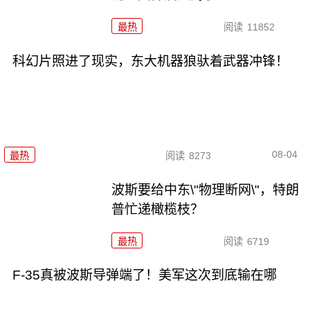
最热
阅读
11852
科幻片照进了现实，东大机器狼驮着武器冲锋！
08-04
最热
阅读
8273
波斯要给中东\"物理断网\"，特朗
普忙递橄榄枝？
最热
阅读
6719
F-35真被波斯导弹端了！美军这次到底输在哪