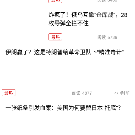
最热
阅读
8468
炸疯了！俄乌互掀“仓库战”，28
枚导弹全拦不住
最热
阅读
5736
伊朗赢了？这是特朗普给革命卫队下“精准毒计”
最热
阅读
4877
4小时前
一张纸条引发血案：美国为何要替日本“托底”？