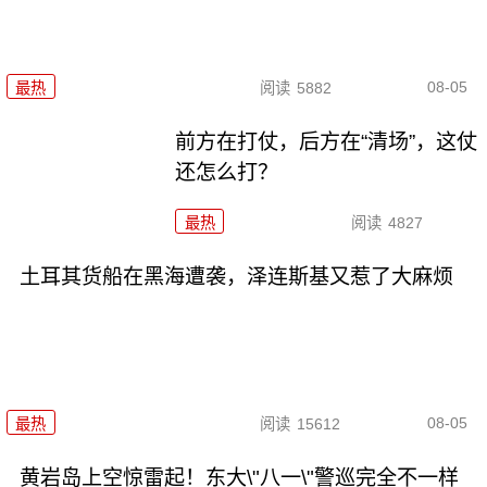
08-05
最热
阅读
5882
前方在打仗，后方在“清场”，这仗
还怎么打？
最热
阅读
4827
土耳其货船在黑海遭袭，泽连斯基又惹了大麻烦
08-05
最热
阅读
15612
黄岩岛上空惊雷起！东大\"八一\"警巡完全不一样