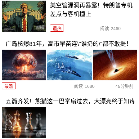
美空管漏洞再暴露！特朗普专机
差点与客机撞上
最热
阅读
2460
广岛核爆81年，高市早苗连\"谁扔的\"都不敢提！
最热
阅读
1680
45分钟前
五箭齐发！熊猫这一巴掌扇过去，大漂亮终于知疼