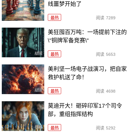
线噩梦开始了
最热
阅读
7289
美狂囤百万吨：一场提前下注的
\"铜牌军备竞赛\"
最热
阅读
5653
美利坚一场电子战演习，把自家
救护机送了命！
最热
阅读
4698
莫迪开大！砸碎印军17个司令
部，重组指挥结构
最热
阅读
5292