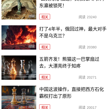
东瀛被锁死！
相关
阅读
23240
打了4年半，俄回过神，最大对手
不是乌克兰？
相关
阅读
20380
五箭齐发！熊猫这一巴掌扇过
去，大漂亮终于知疼
相关
阅读
20271
中国这波操作，直接把西方石化
霸权打出了原形
相关
阅读
20017