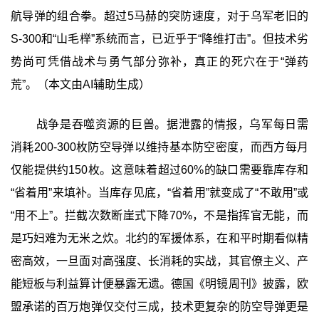
航导弹的组合拳。超过5马赫的突防速度，对于乌军老旧的
S-300和“山毛榉”系统而言，已近乎于“降维打击”。但技术劣
势尚可凭借战术与勇气部分弥补，真正的死穴在于“弹药
荒”。（本文由AI辅助生成）
战争是吞噬资源的巨兽。据泄露的情报，乌军每日需
消耗200-300枚防空导弹以维持基本防空密度，而西方每月
仅能提供约150枚。这意味着超过60%的缺口需要靠库存和
“省着用”来填补。当库存见底，“省着用”就变成了“不敢用”或
“用不上”。拦截次数断崖式下降70%，不是指挥官无能，而
是巧妇难为无米之炊。北约的军援体系，在和平时期看似精
密高效，一旦面对高强度、长消耗的实战，其官僚主义、产
能短板与利益算计便暴露无遗。德国《明镜周刊》披露，欧
盟承诺的百万炮弹仅交付三成，技术更复杂的防空导弹更是