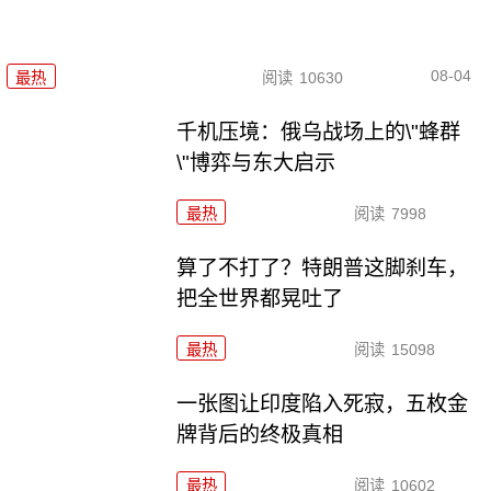
08-04
最热
阅读
10630
千机压境：俄乌战场上的\"蜂群
\"博弈与东大启示
最热
阅读
7998
算了不打了？特朗普这脚刹车，
把全世界都晃吐了
最热
阅读
15098
一张图让印度陷入死寂，五枚金
牌背后的终极真相
最热
阅读
10602