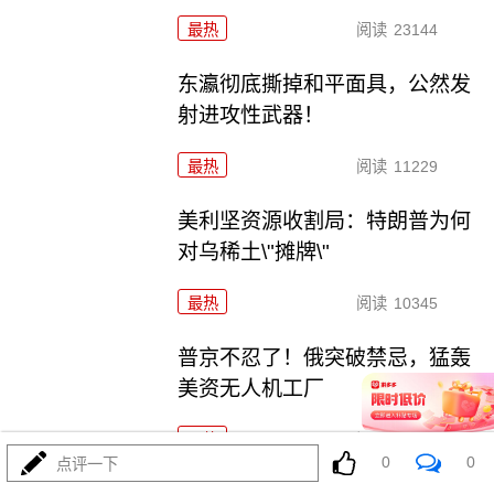
最热
阅读
23144
东瀛彻底撕掉和平面具，公然发
射进攻性武器！
最热
阅读
11229
美利坚资源收割局：特朗普为何
对乌稀土\"摊牌\"
最热
阅读
10345
普京不忍了！俄突破禁忌，猛轰
美资无人机工厂
最热
阅读
8790
0
0
点评一下