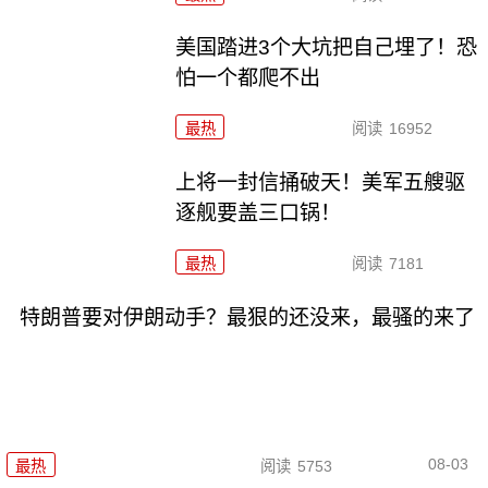
美国踏进3个大坑把自己埋了！恐
怕一个都爬不出
最热
阅读
16952
上将一封信捅破天！美军五艘驱
逐舰要盖三口锅！
最热
阅读
7181
特朗普要对伊朗动手？最狠的还没来，最骚的来了
08-03
最热
阅读
5753