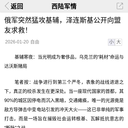
返回
西陆军情
俄军突然猛攻基辅，泽连斯基公开向盟
友求救！
小
大
2026-01-20
自由
基辅寒夜：当光明成为奢侈品，乌克兰的“耗材”命运与
达沃斯赌局
笔者按：战争进行到第三个严冬，表象的战线进退之
下，真正的绞杀发生在更深处。当一座现代国家的首都，其
90%的城区因停电而沉入黑暗，交通瘫痪，唯一的光源竟是
敌方导弹击中变电站引发的冲天大火——这已非单纯的军事
打击，而是一场旨在摧毁社会运转根基、瓦解抵抗意志的
“断脉”之战。