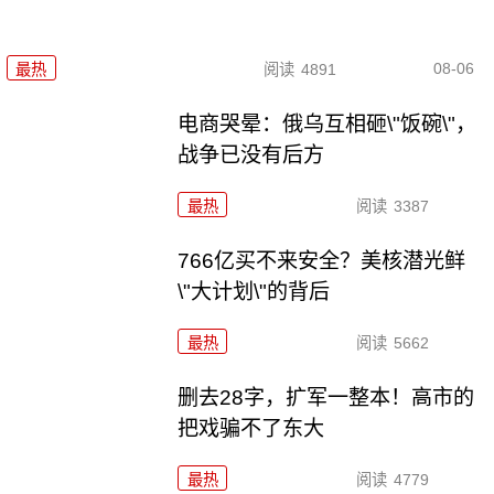
08-06
最热
阅读
4891
电商哭晕：俄乌互相砸\"饭碗\"，
战争已没有后方
最热
阅读
3387
766亿买不来安全？美核潜光鲜
\"大计划\"的背后
最热
阅读
5662
删去28字，扩军一整本！高市的
把戏骗不了东大
最热
阅读
4779