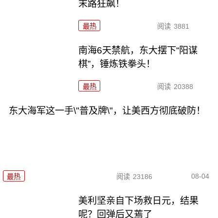
末路狂飙！
最热
阅读
3881
南海6天禁航，东大摆下“阳谋
棋”，锤炼铁拳头！
最热
阅读
20388
东大海军这一手\"普及牌\"，让美西方彻底破防！
08-04
最热
阅读
23186
美利坚亲自下场救日元，结果
呢？回弹后又蔫了