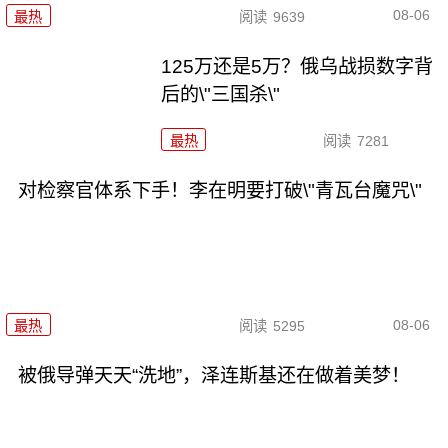
08-06
最热
阅读
9639
125万还是5万？俄乌战损数字背
后的\"三国杀\"
最热
阅读
7281
对检察官体系下手！李在明要打破\"青瓦台魔咒\"
08-06
最热
阅读
5295
被俄导弹天天“洗地”，泽连斯基还在做着美梦！