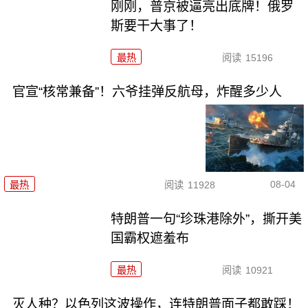
刚刚，普京被逼亮出底牌！俄罗
斯要干大事了！
最热
阅读
15196
官宣“核常兼备”！六爷挂弹反航母，炸醒多少人
08-04
最热
阅读
11928
特朗普一句“珍珠港除外”，撕开美
国霸权遮羞布
最热
阅读
10921
灭人种？以色列这波操作，连特朗普面子都敢踩！