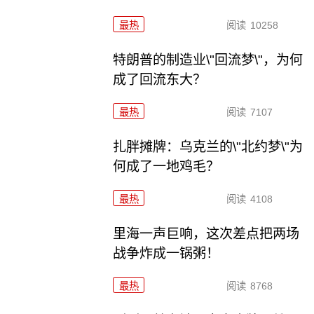
最热
阅读
10258
特朗普的制造业\"回流梦\"，为何
成了回流东大？
最热
阅读
7107
扎胖摊牌：乌克兰的\"北约梦\"为
何成了一地鸡毛？
最热
阅读
4108
里海一声巨响，这次差点把两场
战争炸成一锅粥！
最热
阅读
8768