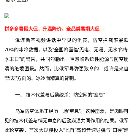
拼多多暑假大促，升温降价，全品类暑期大促 →
泽连斯基视频讲话中罕见的沮丧，防空拦截率暴跌
70%的冰冷数据，以及“全国将面临‘无电、无暖、无水’的冬
季末日”的警告，共同勾勒出一幅濒临系统性能源与防空崩
溃的绝境图景。然而，比俄军导弹更致命的，或许是来自
“盟友”方向的、冰冷而精算的背刺。
一、 技术代差与后勤绞杀：防空网的“窒息”‍
乌军防空体系正经历一场“窒息”。这种崩溃，是肉眼可
见的技术代差与悄无声息的后勤崩溃共同作用的结果。俄军
此轮空袭，首次大规模投入“匕首”高超音速导弹与“口径”巡