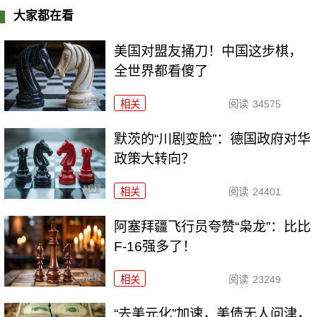
大家都在看
美国对盟友捅刀！中国这步棋，
全世界都看傻了
相关
阅读
34575
默茨的“川剧变脸”：德国政府对华
政策大转向？
相关
阅读
24401
阿塞拜疆飞行员夸赞“枭龙”：比比
F-16强多了！
相关
阅读
23249
“去美元化”加速，美债无人问津，