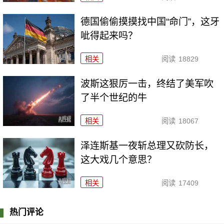
德国偷偷摸摸找中国“命门”，这牙
呲得起来吗？
相关
阅读
18829
波斯这狠厉一击，终结了美军吹
了半个世纪的牛
相关
阅读
18067
泽连斯基一夜斩总理又砍防长，
这大戏几个意思？
相关
阅读
17409
热门评论