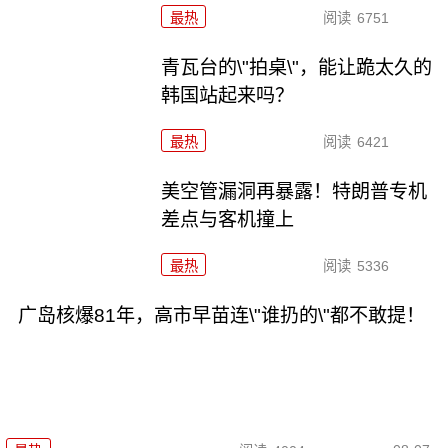
最热
阅读
6751
青瓦台的\"拍桌\"，能让跪太久的
韩国站起来吗？
最热
阅读
6421
美空管漏洞再暴露！特朗普专机
差点与客机撞上
最热
阅读
5336
广岛核爆81年，高市早苗连\"谁扔的\"都不敢提！