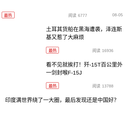
08-05
最热
阅读
6777
土耳其货船在黑海遭袭，泽连斯
基又惹了大麻烦
最热
阅读
16936
看不见就挨打！歼-15T百公里外
一剑封喉F-15J
最热
阅读
13788
印度满世界绕了一大圈，最后发现还是中国好？