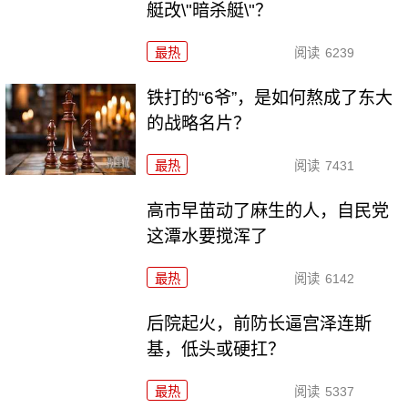
艇改\"暗杀艇\"？
最热
阅读
6239
铁打的“6爷”，是如何熬成了东大
的战略名片？
最热
阅读
7431
高市早苗动了麻生的人，自民党
这潭水要搅浑了
最热
阅读
6142
后院起火，前防长逼宫泽连斯
基，低头或硬扛？
最热
阅读
5337