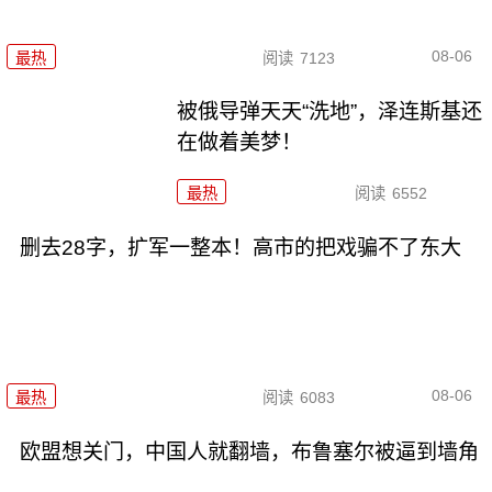
08-06
最热
阅读
7123
被俄导弹天天“洗地”，泽连斯基还
在做着美梦！
最热
阅读
6552
删去28字，扩军一整本！高市的把戏骗不了东大
08-06
最热
阅读
6083
欧盟想关门，中国人就翻墙，布鲁塞尔被逼到墙角