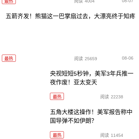
08-07
最热
阅读
4004
五箭齐发！熊猫这一巴掌扇过去，大漂亮终于知疼
08-06
最热
阅读
25659
央视短短5秒钟，美军3年兵推一
夜作废！亚太变天
最热
阅读
22238
五角大楼这操作！美军报告称中
国导弹不如伊朗？
最热
阅读
11454