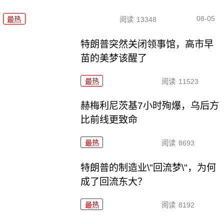
08-05
最热
阅读
13348
特朗普突然关闭领事馆，高市早
苗的美梦该醒了
最热
阅读
11523
赫梅利尼茨基7小时殉爆，乌后方
比前线更致命
最热
阅读
8693
特朗普的制造业\"回流梦\"，为何
成了回流东大？
最热
阅读
8192