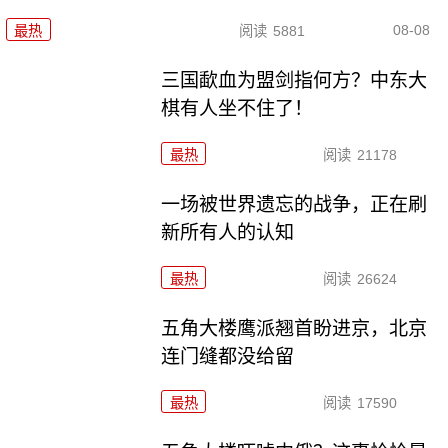
08-08
最热
阅读
5881
三国歃血为盟剑指何方？中东大
棋有人坐不住了！
最热
阅读
21178
一场被世界遗忘的战争，正在刷
新所有人的认知
最热
阅读
26624
五角大楼鹰派翘首盼进京，北京
连门缝都没给留
最热
阅读
17590