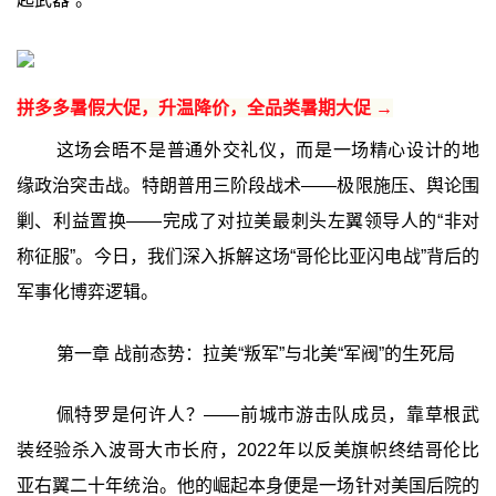
拼多多暑假大促，升温降价，全品类暑期大促 →
这场会晤不是普通外交礼仪，而是一场精心设计的地
缘政治突击战。特朗普用三阶段战术——极限施压、舆论围
剿、利益置换——完成了对拉美最刺头左翼领导人的“非对
称征服”。今日，我们深入拆解这场“哥伦比亚闪电战”背后的
军事化博弈逻辑。
第一章 战前态势：拉美“叛军”与北美“军阀”的生死局
佩特罗是何许人？——前城市游击队成员，靠草根武
装经验杀入波哥大市长府，2022年以反美旗帜终结哥伦比
亚右翼二十年统治。他的崛起本身便是一场针对美国后院的