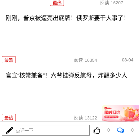
最热
阅读
16207
刚刚，普京被逼亮出底牌！俄罗斯要干大事了！
08-04
最热
阅读
16354
官宣“核常兼备”！六爷挂弹反航母，炸醒多少人
08-04
最热
阅读
13122
0
0
点评一下
特朗普一句“珍珠港除外”，撕开美国霸权遮羞布