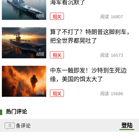
海军看沉默了
相关
阅读
16807
算了不打了？特朗普这脚刹车，
把全世界都晃吐了
相关
阅读
16573
中东一触即发！沙特到生死边
缘，美国的饵太大了
相关
阅读
15686
热门评论
登陆
0
条评论