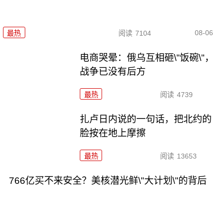
08-06
最热
阅读
7104
电商哭晕：俄乌互相砸\"饭碗\"，
战争已没有后方
最热
阅读
4739
扎卢日内说的一句话，把北约的
脸按在地上摩擦
最热
阅读
13653
766亿买不来安全？美核潜光鲜\"大计划\"的背后