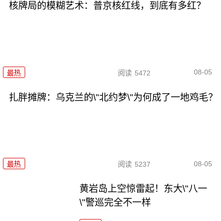
核牌局的模糊艺术：普京核红线，到底有多红？
08-05
最热
阅读
5472
扎胖摊牌：乌克兰的\"北约梦\"为何成了一地鸡毛？
08-05
最热
阅读
5237
黄岩岛上空惊雷起！东大\"八一
\"警巡完全不一样