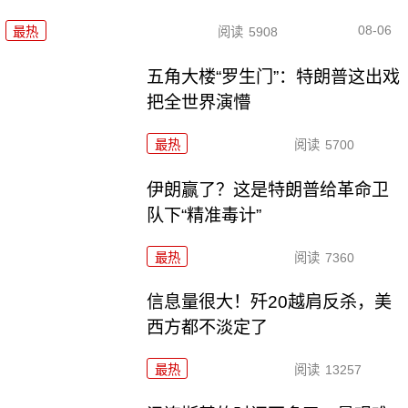
08-06
最热
阅读
5908
五角大楼“罗生门”：特朗普这出戏
把全世界演懵
最热
阅读
5700
伊朗赢了？这是特朗普给革命卫
队下“精准毒计”
最热
阅读
7360
信息量很大！歼20越肩反杀，美
西方都不淡定了
最热
阅读
13257