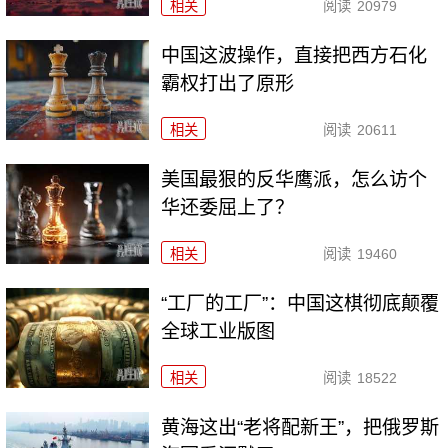
相关
阅读
20979
中国这波操作，直接把西方石化
霸权打出了原形
相关
阅读
20611
美国最狠的反华鹰派，怎么访个
华还委屈上了？
相关
阅读
19460
“工厂的工厂”：中国这棋彻底颠覆
全球工业版图
相关
阅读
18522
黄海这出“老将配新王”，把俄罗斯