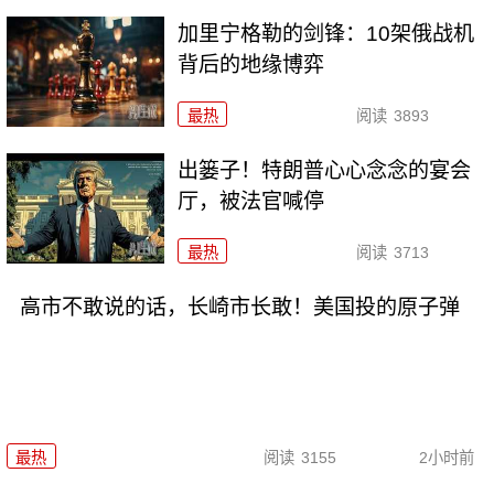
加里宁格勒的剑锋：10架俄战机
背后的地缘博弈
最热
阅读
3893
出篓子！特朗普心心念念的宴会
厅，被法官喊停
最热
阅读
3713
高市不敢说的话，长崎市长敢！美国投的原子弹
最热
阅读
3155
2小时前