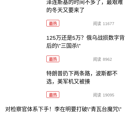
泽连斯基的时间不多了，最艰难
的冬天又要来了
最热
阅读
11677
125万还是5万？俄乌战损数字背
后的\"三国杀\"
最热
阅读
8962
特朗普扔下两条路，波斯都不
选，美军机又被揍
最热
阅读
19095
对检察官体系下手！李在明要打破\"青瓦台魔咒\"