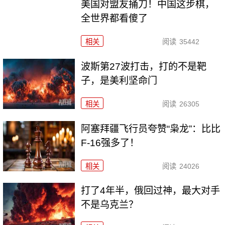
美国对盟友捅刀！中国这步棋，
全世界都看傻了
相关
阅读
35442
波斯第27波打击，打的不是靶
子，是美利坚命门
相关
阅读
26305
阿塞拜疆飞行员夸赞“枭龙”：比比
F-16强多了！
相关
阅读
24026
打了4年半，俄回过神，最大对手
不是乌克兰？