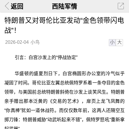
返回
西陆军情
特朗普又对哥伦比亚发动“金色领带闪电
战”！
小
大
2026-02-04
小鸟
引言：白宫沙发上的“停战协定”
华盛顿的盛夏烈日下，白宫椭圆形办公室的冷气似乎
凝固了时间。哥伦比亚左翼总统佩特罗系着一条夺目的金色
领带，与美国前总统特朗普斜倚在沙发上谈笑风生。特朗普
亲手赠出那本泛黄的《交易的艺术》，扉页上龙飞凤舞的
“你真棒”犹如一道休战符。而仅仅数年前，这两人还隔空互
掷刀锋：特朗普威胁“动武听起来不错”，佩特罗怒吼“重新拿
起武器”。