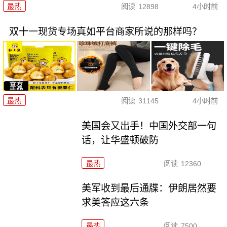
最热
阅读
12898
4小时前
双十一现货专场真如平台商家所说的那样吗？
最热
阅读
31145
4小时前
美国会又出手！中国外交部一句
话，让华盛顿破防
最热
阅读
12360
美军收到最后通牒：伊朗居然要
求美答应这六条
最热
阅读
7500