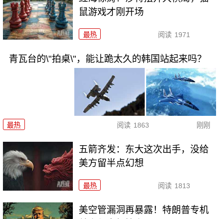
鼠游戏才刚开场
最热
阅读
1971
青瓦台的\"拍桌\"，能让跪太久的韩国站起来吗？
最热
阅读
1863
刚刚
五箭齐发：东大这次出手，没给
美方留半点幻想
最热
阅读
1813
美空管漏洞再暴露！特朗普专机