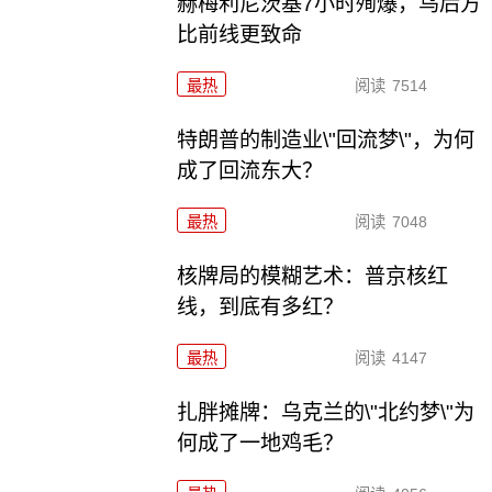
赫梅利尼茨基7小时殉爆，乌后方
比前线更致命
最热
阅读
7514
特朗普的制造业\"回流梦\"，为何
成了回流东大？
最热
阅读
7048
核牌局的模糊艺术：普京核红
线，到底有多红？
最热
阅读
4147
扎胖摊牌：乌克兰的\"北约梦\"为
何成了一地鸡毛？