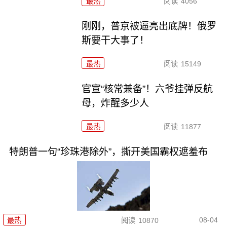
最热
阅读
4056
刚刚，普京被逼亮出底牌！俄罗
斯要干大事了！
最热
阅读
15149
官宣“核常兼备”！六爷挂弹反航
母，炸醒多少人
最热
阅读
11877
特朗普一句“珍珠港除外”，撕开美国霸权遮羞布
08-04
最热
阅读
10870