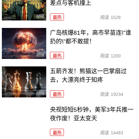
差点与客机撞上
最热
阅读
1528
广岛核爆81年，高市早苗连\"谁
扔的\"都不敢提！
最热
阅读
1200
五箭齐发！熊猫这一巴掌扇过
去，大漂亮终于知疼
最热
阅读
19234
央视短短5秒钟，美军3年兵推一
夜作废！亚太变天
最热
阅读
14483