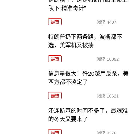
队下“精准毒计”
最热
阅读
4487
特朗普扔下两条路，波斯都不
选，美军机又被揍
最热
阅读
16052
信息量很大！歼20越肩反杀，美
西方都不淡定了
最热
阅读
10621
泽连斯基的时间不多了，最艰难
的冬天又要来了
最热
阅读
9376