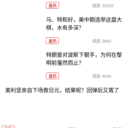
最热
阅读
20228
马、特和好，美中期选举这盘大
棋，水有多深？
最热
阅读
5860
特朗普对波斯下狠手，为何在黎
明前戛然而止？
最热
阅读
4034
美利坚亲自下场救日元，结果呢？回弹后又蔫了