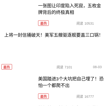
一张图让印度陷入死寂，五枚金
牌背后的终极真相
最热
阅读
10531
上将一封信捅破天！美军五艘驱逐舰要盖三口锅！
08-03
最热
阅读
7101
美国踏进3个大坑把自己埋了！恐
怕一个都爬不出
最热
阅读
16777