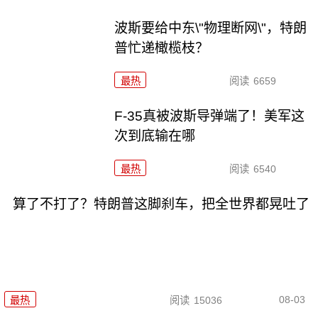
波斯要给中东\"物理断网\"，特朗
普忙递橄榄枝？
最热
阅读
6659
F-35真被波斯导弹端了！美军这
次到底输在哪
最热
阅读
6540
算了不打了？特朗普这脚刹车，把全世界都晃吐了
08-03
最热
阅读
15036