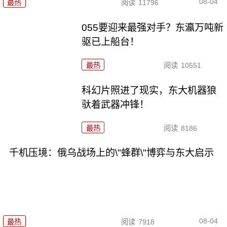
08-04
最热
阅读
11796
055要迎来最强对手？东瀛万吨新
驱已上船台！
最热
阅读
10551
科幻片照进了现实，东大机器狼
驮着武器冲锋！
最热
阅读
8186
千机压境：俄乌战场上的\"蜂群\"博弈与东大启示
08-04
最热
阅读
7918