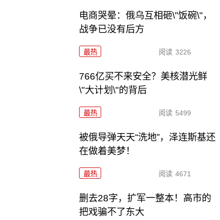
电商哭晕：俄乌互相砸\"饭碗\"，
战争已没有后方
最热
阅读
3226
766亿买不来安全？美核潜光鲜
\"大计划\"的背后
最热
阅读
5499
被俄导弹天天“洗地”，泽连斯基还
在做着美梦！
最热
阅读
4671
删去28字，扩军一整本！高市的
把戏骗不了东大