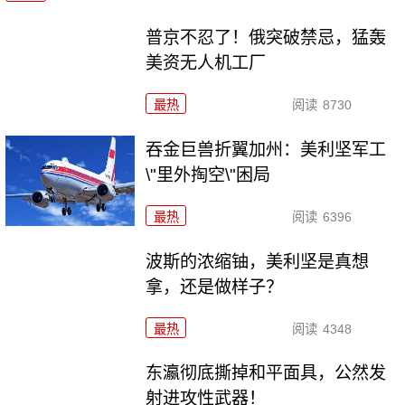
普京不忍了！俄突破禁忌，猛轰
美资无人机工厂
最热
阅读
8730
吞金巨兽折翼加州：美利坚军工
\"里外掏空\"困局
最热
阅读
6396
波斯的浓缩铀，美利坚是真想
拿，还是做样子？
最热
阅读
4348
东瀛彻底撕掉和平面具，公然发
射进攻性武器！