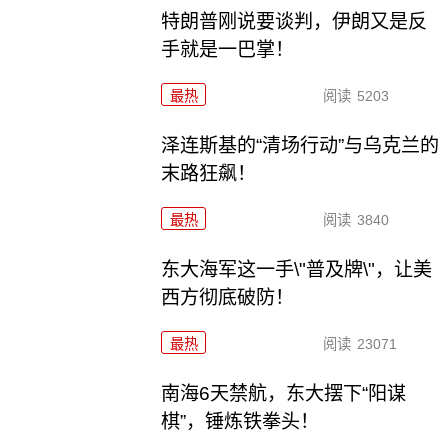
特朗普刚说要谈判，伊朗又是反
手就是一巴掌！
最热
阅读
5203
泽连斯基的“清场行动”与乌克兰的
末路狂飙！
最热
阅读
3840
东大海军这一手\"普及牌\"，让美
西方彻底破防！
最热
阅读
23071
南海6天禁航，东大摆下“阳谋
棋”，锤炼铁拳头！