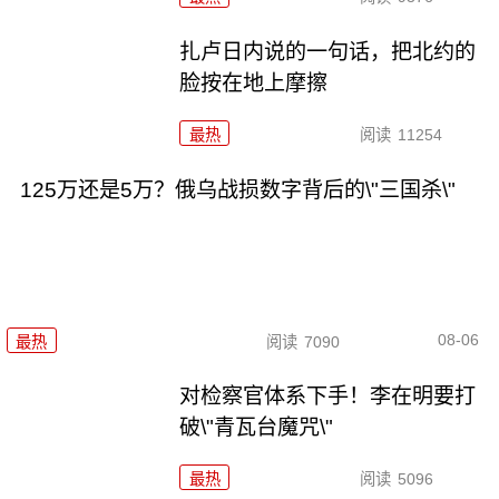
扎卢日内说的一句话，把北约的
脸按在地上摩擦
最热
阅读
11254
125万还是5万？俄乌战损数字背后的\"三国杀\"
08-06
最热
阅读
7090
对检察官体系下手！李在明要打
破\"青瓦台魔咒\"
最热
阅读
5096