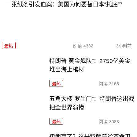
一张纸条引发血案：美国为何要替日本“托底”？
最热
阅读
4332
3小时前
特朗普“黄金舰队”：2750亿美金
堆出海上棺材
最热
阅读
3168
五角大楼“罗生门”：特朗普这出戏
把全世界演懵
最热
阅读
3086
伊朗赢了？这是特朗普给革命卫