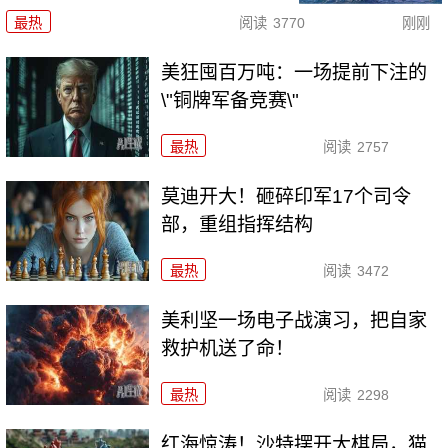
最热
阅读
3770
刚刚
美狂囤百万吨：一场提前下注的
\"铜牌军备竞赛\"
最热
阅读
2757
莫迪开大！砸碎印军17个司令
部，重组指挥结构
最热
阅读
3472
美利坚一场电子战演习，把自家
救护机送了命！
最热
阅读
2298
红海惊涛！沙特摆开大棋局，猫