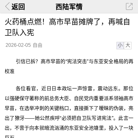
返回
西陆军情
火药桶点燃！高市早苗摊牌了，再喊自
卫队入宪
小
大
2026-02-05
自由
引信已拆？高市早苗的“宪法突击”与东亚安全格局的再
校准
各位看官，近日日本政坛一声惊雷，震动远东。那位
以强硬保守著称的前总务大臣、自民党内重要派系领袖高市
早苗，在选举冲刺的关键档口，直接撕下了暧昧的伪装，亮
出了獠牙——她公然疾呼“必须把自卫队写进宪法”。此言一
出，不啻于向本就暗流汹涌的东亚安全池塘里，投入了一块
巨石。