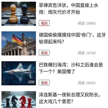
菲律宾告洋状，中国直接上水
炮：炮灰代价才开始
相关
阅读
18865
德国偷偷摸摸找中国“命门”，这牙
呲得起来吗？
相关
阅读
18766
巴铁横扫海湾：沙科之后谁会是
下一个？美国懵了
相关
阅读
18462
泽连斯基一夜斩总理又砍防长，
这大戏几个意思？