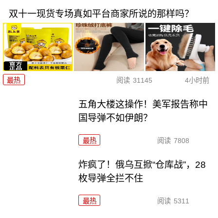
双十一现货专场真如平台商家所说的那样吗？
最热
阅读
31145
4小时前
五角大楼这操作！美军报告称中
国导弹不如伊朗？
最热
阅读
7808
炸疯了！俄乌互掀“仓库战”，28
枚导弹全拦不住
最热
阅读
5311