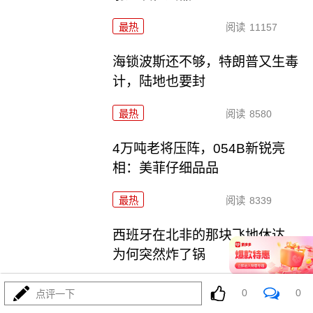
最热
阅读
11157
海锁波斯还不够，特朗普又生毒
计，陆地也要封
最热
阅读
8580
4万吨老将压阵，054B新锐亮
相：美菲仔细品品
最热
阅读
8339
西班牙在北非的那块飞地休达，
为何突然炸了锅
最热
阅读
3965
0
0
点评一下