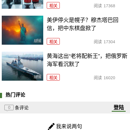
相关
阅读
17368
美伊停火是幌子？穆杰塔巴回
信，把中东棋盘掀了
相关
阅读
17304
黄海这出“老将配新王”，把俄罗斯
海军看沉默了
相关
阅读
16020
热门评论
登陆
0
条评论
我来说两句