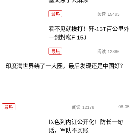
基又惹了大麻烦
最热
阅读
15493
看不见就挨打！歼-15T百公里外
一剑封喉F-15J
最热
阅读
12386
印度满世界绕了一大圈，最后发现还是中国好？
08-05
最热
阅读
12178
以色列内讧公开化！防长一句
话，军队不买账