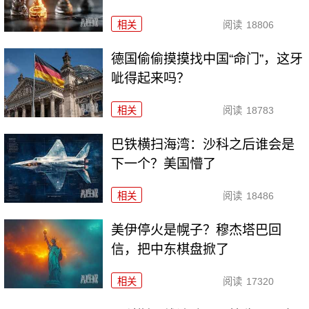
相关
阅读
18806
德国偷偷摸摸找中国“命门”，这牙
呲得起来吗？
相关
阅读
18783
巴铁横扫海湾：沙科之后谁会是
下一个？美国懵了
相关
阅读
18486
美伊停火是幌子？穆杰塔巴回
信，把中东棋盘掀了
相关
阅读
17320