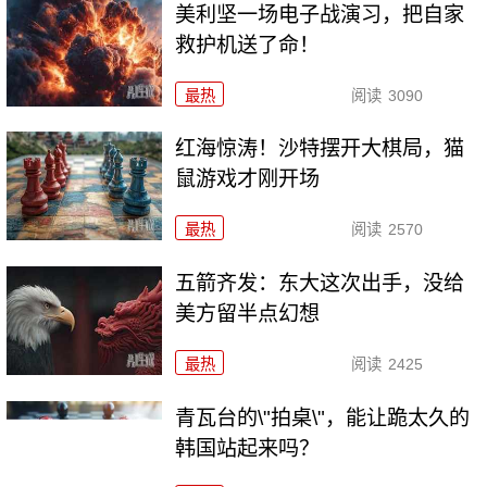
美利坚一场电子战演习，把自家
救护机送了命！
最热
阅读
3090
红海惊涛！沙特摆开大棋局，猫
鼠游戏才刚开场
最热
阅读
2570
五箭齐发：东大这次出手，没给
美方留半点幻想
最热
阅读
2425
青瓦台的\"拍桌\"，能让跪太久的
韩国站起来吗？