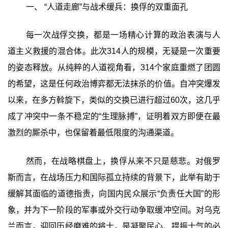
一、 ‍“人道走廊”与战术缓兵：换俘的双重面孔
每一次战俘交换，都是一场精心计算的政治表演与人
道主义救援的混合体。此次314人的规模，无疑是一次重要
的姿态释放。从纯粹的人道视角看，314个家庭重燃了团圆
的希望，这是任何政治博弈都无法抹杀的价值。自冲突爆发
以来，在多方斡旋下，类似的交换已进行超过60次，这几乎
成了冲突中一条不稳定的“生理脉搏”，证明着双方即便在最
激烈的厮杀中，也保留着最低限度的沟通渠道。
然而，在战略棋盘上，换俘从来不只是慈悲。对俄罗
斯而言，在战场压力和国际孤立持续的背景下，此举有助于
缓解其面临的道德指责，向国内民众展示“负责任大国”的形
象，并为下一阶段的军事或外交行动争取缓冲空间。对乌克
兰而言，迎回历经磨难的将士，是凝聚民心、提振士气的必