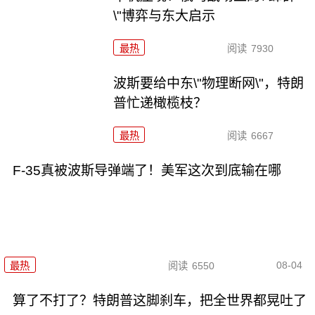
\"博弈与东大启示
最热
阅读
7930
波斯要给中东\"物理断网\"，特朗
普忙递橄榄枝？
最热
阅读
6667
F-35真被波斯导弹端了！美军这次到底输在哪
08-04
最热
阅读
6550
算了不打了？特朗普这脚刹车，把全世界都晃吐了