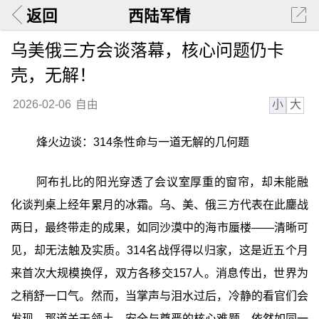
返回
西陆军情
乌美俄三方会谈落幕，核心问题仍卡
壳，无解！
小
大
2026-02-06
自由
烽火边谈：314条性命与一道无解的几何题
阿布扎比的阳光穿透了会议室厚重的窗帘，却未能融
化谈判桌上经年累月的冰霜。乌、美、俄三方代表在此鏖战
两日，最终带走的成果，如同沙漠中的海市蜃楼——清晰可
见，却无法触及实质。314名战俘得以归家，这是近五个月
来首次大规模换俘，双方各移交157人。消息传出，世界为
之稍舒一口气。然而，当掌声与泪水过后，冷静的看官们会
发现，那道关于领土、安全与尊严的核心难题，依然如同一