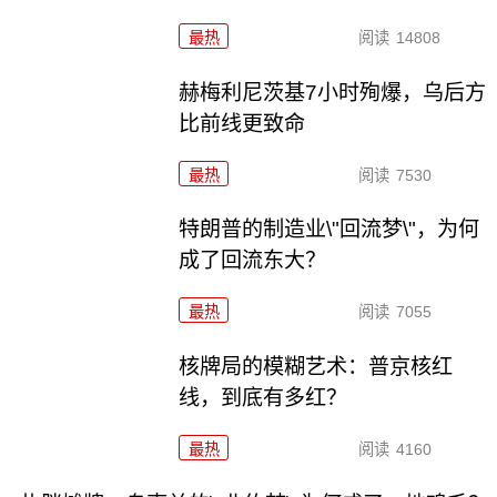
最热
阅读
14808
赫梅利尼茨基7小时殉爆，乌后方
比前线更致命
最热
阅读
7530
特朗普的制造业\"回流梦\"，为何
成了回流东大？
最热
阅读
7055
核牌局的模糊艺术：普京核红
线，到底有多红？
最热
阅读
4160