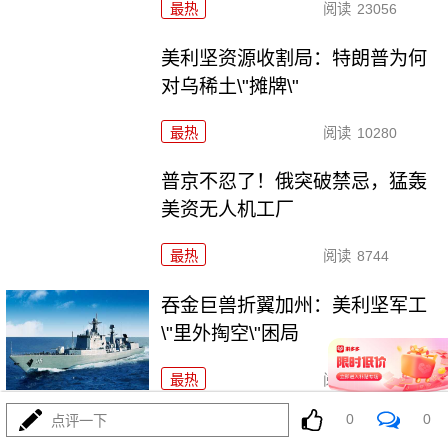
最热
阅读
23056
美利坚资源收割局：特朗普为何
对乌稀土\"摊牌\"
最热
阅读
10280
普京不忍了！俄突破禁忌，猛轰
美资无人机工厂
最热
阅读
8744
吞金巨兽折翼加州：美利坚军工
\"里外掏空\"困局
最热
阅读
6406
0
0
点评一下
波斯的浓缩铀，美利坚是真想