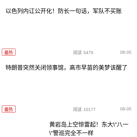
以色列内讧公开化！防长一句话，军队不买账
08-05
最热
阅读
5479
特朗普突然关闭领事馆，高市早苗的美梦该醒了
08-05
最热
阅读
10177
黄岩岛上空惊雷起！东大\"八一
\"警巡完全不一样