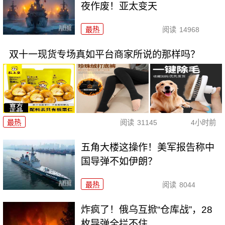
夜作废！亚太变天
最热
阅读
14968
双十一现货专场真如平台商家所说的那样吗？
最热
阅读
31145
4小时前
五角大楼这操作！美军报告称中
国导弹不如伊朗？
最热
阅读
8044
炸疯了！俄乌互掀“仓库战”，28
枚导弹全拦不住