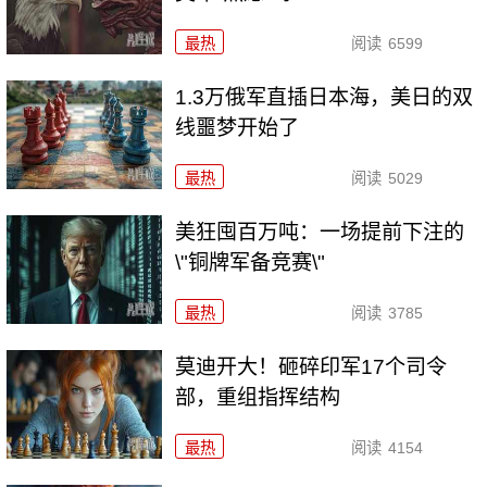
最热
阅读
6599
1.3万俄军直插日本海，美日的双
线噩梦开始了
最热
阅读
5029
美狂囤百万吨：一场提前下注的
\"铜牌军备竞赛\"
最热
阅读
3785
莫迪开大！砸碎印军17个司令
部，重组指挥结构
最热
阅读
4154