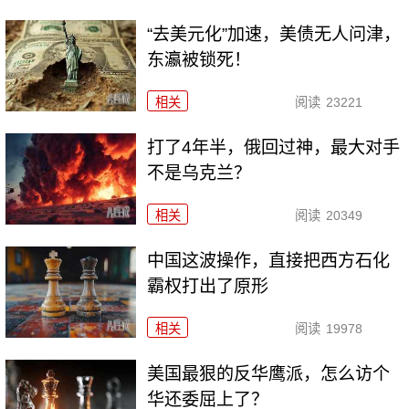
“去美元化”加速，美债无人问津，
东瀛被锁死！
相关
阅读
23221
打了4年半，俄回过神，最大对手
不是乌克兰？
相关
阅读
20349
中国这波操作，直接把西方石化
霸权打出了原形
相关
阅读
19978
美国最狠的反华鹰派，怎么访个
华还委屈上了？