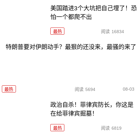
美国踏进3个大坑把自己埋了！恐
怕一个都爬不出
最热
阅读
16834
特朗普要对伊朗动手？最狠的还没来，最骚的来了
08-03
最热
阅读
5694
政治自杀！菲律宾防长，你这是
在给菲律宾掘墓！
最热
阅读
6819