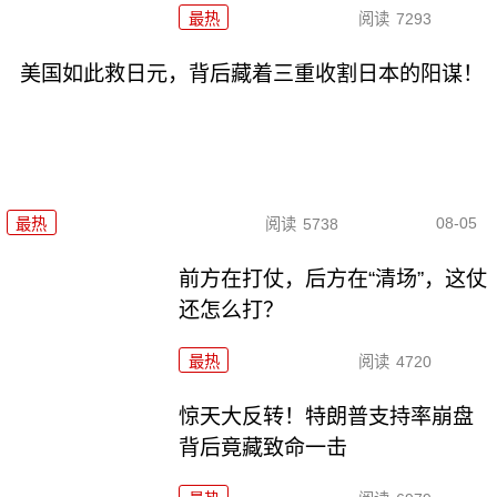
最热
阅读
7293
美国如此救日元，背后藏着三重收割日本的阳谋！
08-05
最热
阅读
5738
前方在打仗，后方在“清场”，这仗
还怎么打？
最热
阅读
4720
惊天大反转！特朗普支持率崩盘
背后竟藏致命一击