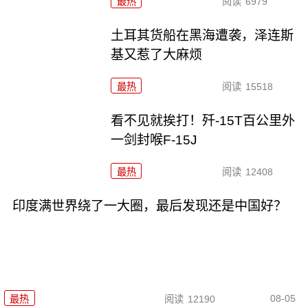
最热
阅读
6979
土耳其货船在黑海遭袭，泽连斯
基又惹了大麻烦
最热
阅读
15518
看不见就挨打！歼-15T百公里外
一剑封喉F-15J
最热
阅读
12408
印度满世界绕了一大圈，最后发现还是中国好？
08-05
最热
阅读
12190