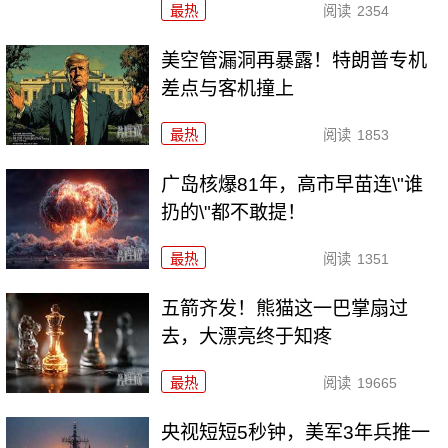
最热
阅读
2354
美空管漏洞再暴露！特朗普专机
差点与客机撞上
最热
阅读
1853
广岛核爆81年，高市早苗连\"谁
扔的\"都不敢提！
最热
阅读
1351
五箭齐发！熊猫这一巴掌扇过
去，大漂亮终于知疼
最热
阅读
19665
央视短短5秒钟，美军3年兵推一