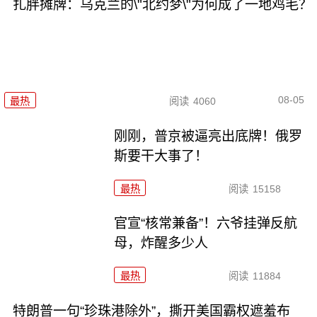
扎胖摊牌：乌克兰的\"北约梦\"为何成了一地鸡毛？
08-05
最热
阅读
4060
刚刚，普京被逼亮出底牌！俄罗
斯要干大事了！
最热
阅读
15158
官宣“核常兼备”！六爷挂弹反航
母，炸醒多少人
最热
阅读
11884
特朗普一句“珍珠港除外”，撕开美国霸权遮羞布