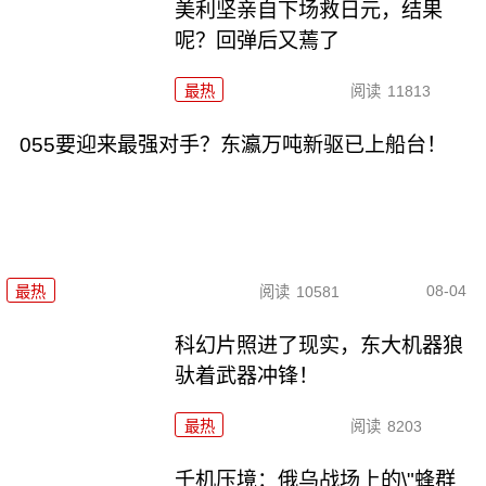
美利坚亲自下场救日元，结果
呢？回弹后又蔫了
最热
阅读
11813
055要迎来最强对手？东瀛万吨新驱已上船台！
08-04
最热
阅读
10581
科幻片照进了现实，东大机器狼
驮着武器冲锋！
最热
阅读
8203
千机压境：俄乌战场上的\"蜂群