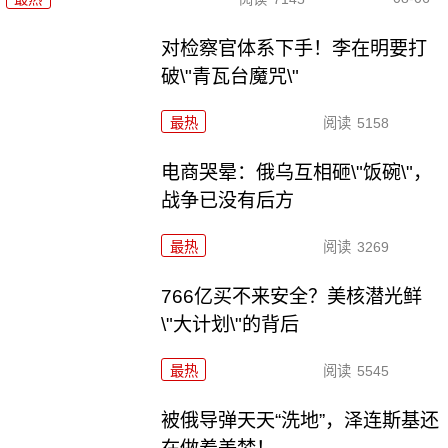
对检察官体系下手！李在明要打
破\"青瓦台魔咒\"
最热
阅读
5158
电商哭晕：俄乌互相砸\"饭碗\"，
战争已没有后方
最热
阅读
3269
766亿买不来安全？美核潜光鲜
\"大计划\"的背后
最热
阅读
5545
被俄导弹天天“洗地”，泽连斯基还