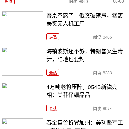
08-03
最热
阅读
9960
普京不忍了！俄突破禁忌，猛轰
美资无人机工厂
最热
阅读
8485
海锁波斯还不够，特朗普又生毒
计，陆地也要封
最热
阅读
8283
4万吨老将压阵，054B新锐亮
相：美菲仔细品品
最热
阅读
8074
吞金巨兽折翼加州：美利坚军工