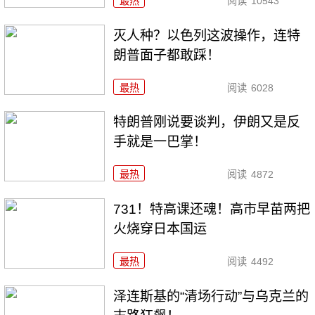
最热
阅读
10543
灭人种？以色列这波操作，连特
朗普面子都敢踩！
最热
阅读
6028
特朗普刚说要谈判，伊朗又是反
手就是一巴掌！
最热
阅读
4872
731！特高课还魂！高市早苗两把
火烧穿日本国运
最热
阅读
4492
泽连斯基的“清场行动”与乌克兰的