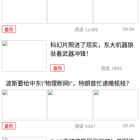
08-04
最热
阅读
11489
科幻片照进了现实，东大机器狼
驮着武器冲锋！
最热
阅读
7893
波斯要给中东\"物理断网\"，特朗普忙递橄榄枝？
08-04
最热
阅读
6347