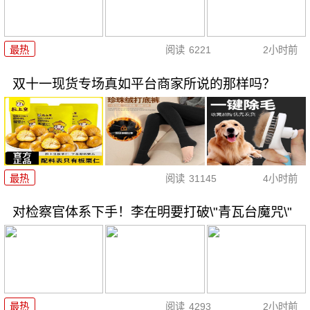
最热
阅读
6221
2小时前
双十一现货专场真如平台商家所说的那样吗？
最热
阅读
31145
4小时前
对检察官体系下手！李在明要打破\"青瓦台魔咒\"
最热
阅读
4293
2小时前