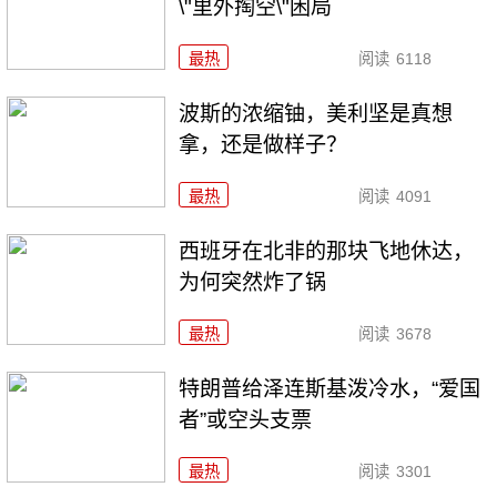
\"里外掏空\"困局
最热
阅读
6118
波斯的浓缩铀，美利坚是真想
拿，还是做样子？
最热
阅读
4091
西班牙在北非的那块飞地休达，
为何突然炸了锅
最热
阅读
3678
特朗普给泽连斯基泼冷水，“爱国
者”或空头支票
最热
阅读
3301