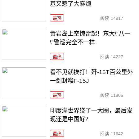
基又惹了大麻烦
最热
阅读
14917
黄岩岛上空惊雷起！东大\"八一
\"警巡完全不一样
最热
阅读
14227
看不见就挨打！歼-15T百公里外
一剑封喉F-15J
最热
阅读
11805
印度满世界绕了一大圈，最后发
现还是中国好？
最热
阅读
11642