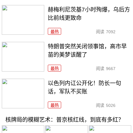
赫梅利尼茨基7小时殉爆，乌后方
比前线更致命
最热
阅读
7092
特朗普突然关闭领事馆，高市早
苗的美梦该醒了
最热
阅读
9667
以色列内讧公开化！防长一句
话，军队不买账
最热
阅读
5026
核牌局的模糊艺术：普京核红线，到底有多红？