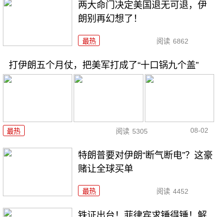
两大命门决定美国退无可退，伊
朗别再幻想了！
最热
阅读
6862
打伊朗五个月仗，把美军打成了“十口锅九个盖”
08-02
最热
阅读
5305
特朗普要对伊朗“断气断电”？这豪
赌让全球买单
最热
阅读
4452
铁证出台！菲律宾求锤得锤！解