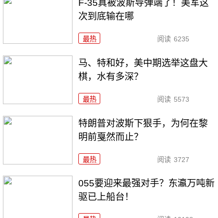
F-35真被波斯导弹端了！美军这
次到底输在哪
最热
阅读
6235
马、特和好，美中期选举这盘大
棋，水有多深？
最热
阅读
5573
特朗普对波斯下狠手，为何在黎
明前戛然而止？
最热
阅读
3727
055要迎来最强对手？东瀛万吨新
驱已上船台！