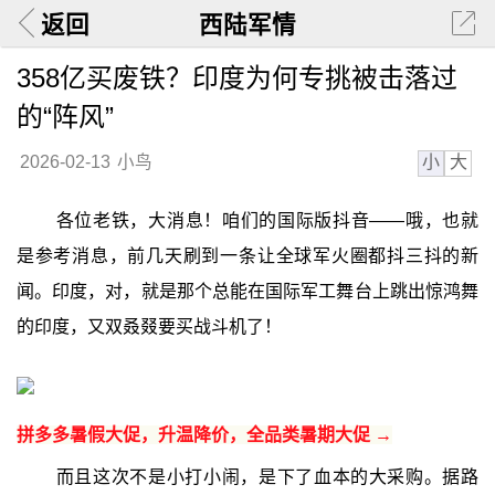
返回
西陆军情
358亿买废铁？印度为何专挑被击落过
的“阵风”
小
大
2026-02-13
小鸟
各位老铁，大消息！咱们的国际版抖音——哦，也就
是参考消息，前几天刷到一条让全球军火圈都抖三抖的新
闻。印度，对，就是那个总能在国际军工舞台上跳出惊鸿舞
的印度，又双叒叕要买战斗机了！
拼多多暑假大促，升温降价，全品类暑期大促 →
而且这次不是小打小闹，是下了血本的大采购。据路