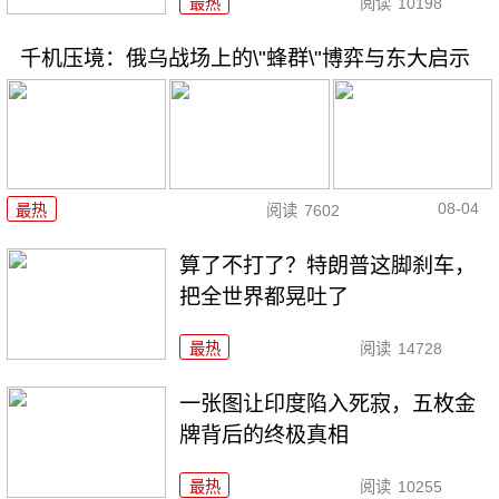
最热
阅读
10198
千机压境：俄乌战场上的\"蜂群\"博弈与东大启示
08-04
最热
阅读
7602
算了不打了？特朗普这脚刹车，
把全世界都晃吐了
最热
阅读
14728
一张图让印度陷入死寂，五枚金
牌背后的终极真相
最热
阅读
10255