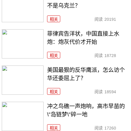
不是乌克兰？
相关
阅读
20191
菲律宾告洋状，中国直接上水
炮：炮灰代价才开始
相关
阅读
18728
美国最狠的反华鹰派，怎么访个
华还委屈上了？
相关
阅读
18594
冲之鸟礁一声炮响，高市早苗的
\"岛链梦\"碎一地
相关
阅读
17260