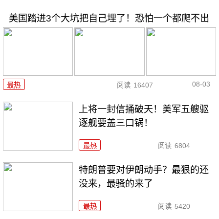
美国踏进3个大坑把自己埋了！恐怕一个都爬不出
08-03
最热
阅读
16407
上将一封信捅破天！美军五艘驱
逐舰要盖三口锅！
最热
阅读
6804
特朗普要对伊朗动手？最狠的还
没来，最骚的来了
最热
阅读
5420