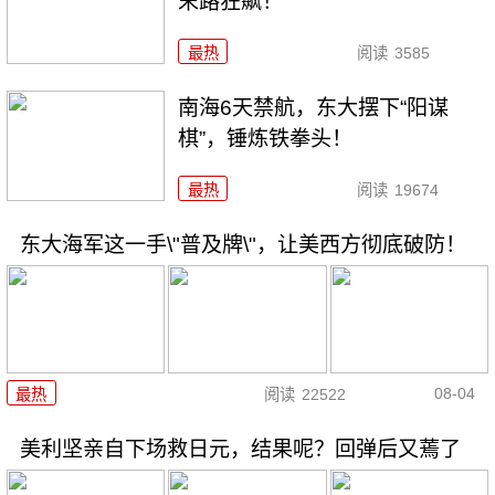
末路狂飙！
最热
阅读
3585
南海6天禁航，东大摆下“阳谋
棋”，锤炼铁拳头！
最热
阅读
19674
东大海军这一手\"普及牌\"，让美西方彻底破防！
08-04
最热
阅读
22522
美利坚亲自下场救日元，结果呢？回弹后又蔫了