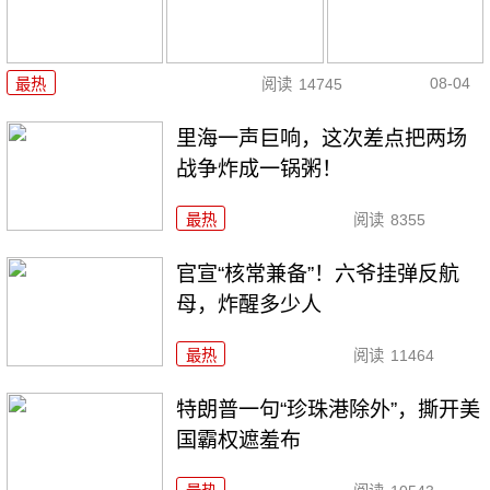
08-04
最热
阅读
14745
里海一声巨响，这次差点把两场
战争炸成一锅粥！
最热
阅读
8355
官宣“核常兼备”！六爷挂弹反航
母，炸醒多少人
最热
阅读
11464
特朗普一句“珍珠港除外”，撕开美
国霸权遮羞布