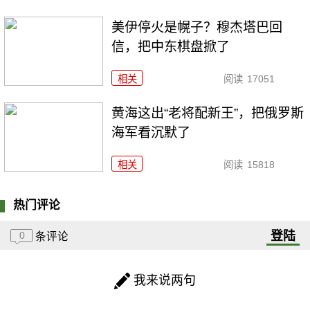
美伊停火是幌子？穆杰塔巴回
信，把中东棋盘掀了
相关
阅读
17051
黄海这出“老将配新王”，把俄罗斯
海军看沉默了
相关
阅读
15818
热门评论
登陆
0
条评论
我来说两句