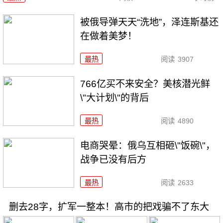
被俄导弹天天“洗地”，泽连斯基还
在做着美梦！
最热
阅读
3907
766亿买不来安全？美核潜光鲜
\"大计划\"的背后
最热
阅读
4890
电商哭晕：俄乌互相砸\"饭碗\"，
战争已没有后方
最热
阅读
2633
删去28字，扩军一整本！高市的把戏骗不了东大