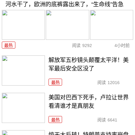
河水干了，欧洲的底裤露出来了，“生命线”告急
最热
阅读
9292
4小时前
解放军五秒镜头颠覆太平洋！美
军最后安全区没了
最热
阅读
12016
美国对巴西下死手，卢拉让世界
看清谁才是真朋友
最热
阅读
6641
惊天大反转！特朗普支持率崩盘