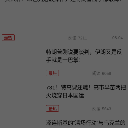
08-04
最热
阅读
7211
特朗普刚说要谈判，伊朗又是反
手就是一巴掌！
最热
阅读
6058
731！特高课还魂！高市早苗两把
火烧穿日本国运
最热
阅读
5643
泽连斯基的“清场行动”与乌克兰的