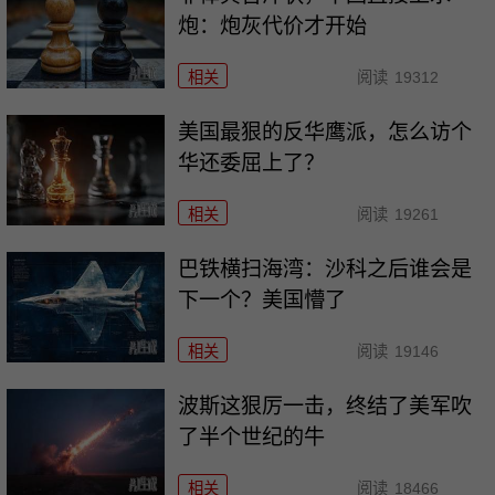
炮：炮灰代价才开始
相关
阅读
19312
美国最狠的反华鹰派，怎么访个
华还委屈上了？
相关
阅读
19261
巴铁横扫海湾：沙科之后谁会是
下一个？美国懵了
相关
阅读
19146
波斯这狠厉一击，终结了美军吹
了半个世纪的牛
相关
阅读
18466