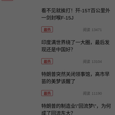
看不见就挨打！歼-15T百公里外
一剑封喉F-15J
最热
阅读
13471
印度满世界绕了一大圈，最后发
现还是中国好？
最热
阅读
13104
特朗普突然关闭领事馆，高市早
苗的美梦该醒了
最热
阅读
11190
特朗普的制造业\"回流梦\"，为何
成了回流东大？