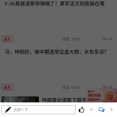
F-35真被波斯导弹端了！美军这次到底输在哪
08-04
最热
阅读
7208
马、特和好，美中期选举这盘大棋，水有多深？
08-04
最热
阅读
6586
特朗普对波斯下狠手，为何在黎
明前戛然而止？
0
0
点评一下