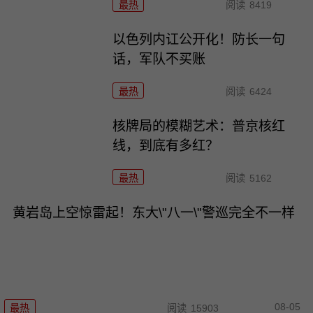
最热
阅读
8419
以色列内讧公开化！防长一句
话，军队不买账
最热
阅读
6424
核牌局的模糊艺术：普京核红
线，到底有多红？
最热
阅读
5162
黄岩岛上空惊雷起！东大\"八一\"警巡完全不一样
08-05
最热
阅读
15903