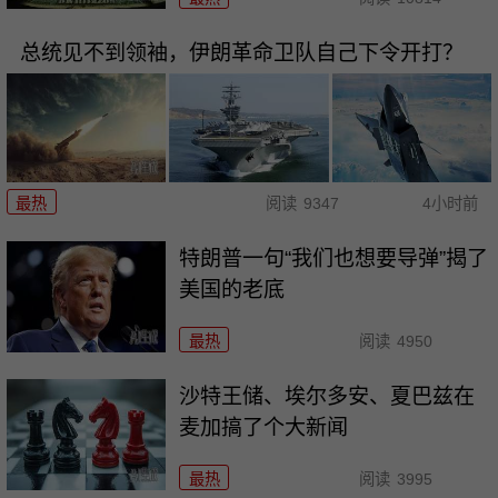
总统见不到领袖，伊朗革命卫队自己下令开打？
最热
阅读
9347
4小时前
特朗普一句“我们也想要导弹”揭了
美国的老底
最热
阅读
4950
沙特王储、埃尔多安、夏巴兹在
麦加搞了个大新闻
最热
阅读
3995