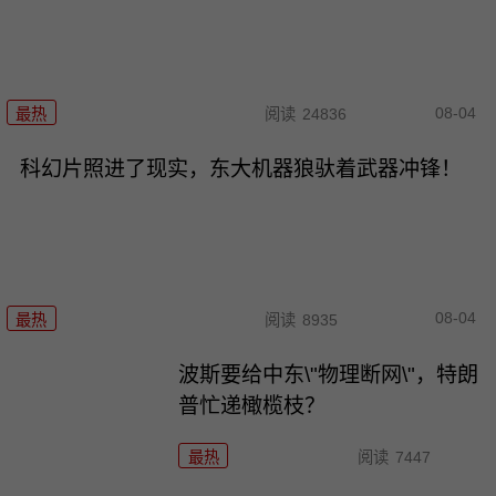
08-04
最热
阅读
24836
科幻片照进了现实，东大机器狼驮着武器冲锋！
08-04
最热
阅读
8935
波斯要给中东\"物理断网\"，特朗
普忙递橄榄枝？
最热
阅读
7447