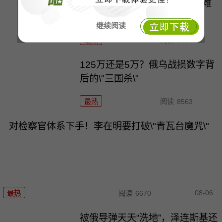
泽连斯基的时间不多了，最艰难
的冬天又要来了
继续阅读
最热
阅读
11162
125万还是5万？俄乌战损数字背
后的\"三国杀\"
最热
阅读
8563
对检察官体系下手！李在明要打破\"青瓦台魔咒\"
08-06
最热
阅读
6670
被俄导弹天天“洗地”，泽连斯基还