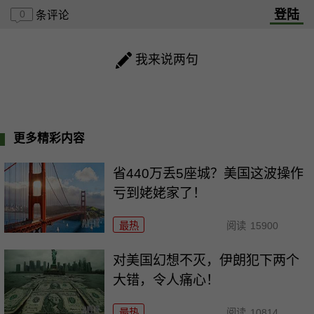
登陆
0
条评论
我来说两句
更多精彩内容
省440万丢5座城？美国这波操作
亏到姥姥家了！
最热
阅读
15900
对美国幻想不灭，伊朗犯下两个
大错，令人痛心！
最热
阅读
10814