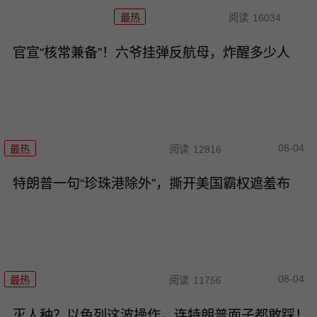
最热
阅读
16034
官宣“核常兼备”！六爷挂弹反航母，炸醒多少人
08-04
最热
阅读
12816
特朗普一句“珍珠港除外”，撕开美国霸权遮羞布
08-04
最热
阅读
11756
灭人种？以色列这波操作，连特朗普面子都敢踩！