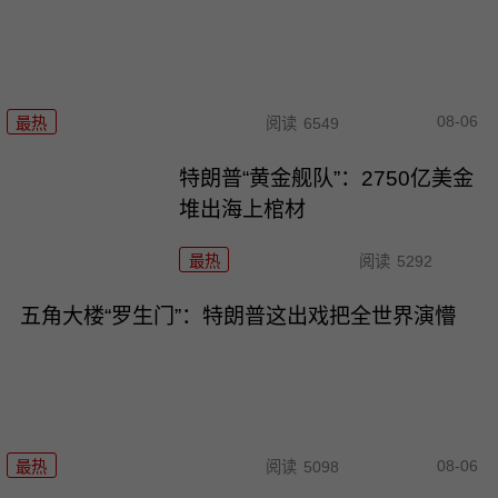
08-06
最热
阅读
6549
特朗普“黄金舰队”：2750亿美金
堆出海上棺材
最热
阅读
5292
五角大楼“罗生门”：特朗普这出戏把全世界演懵
08-06
最热
阅读
5098