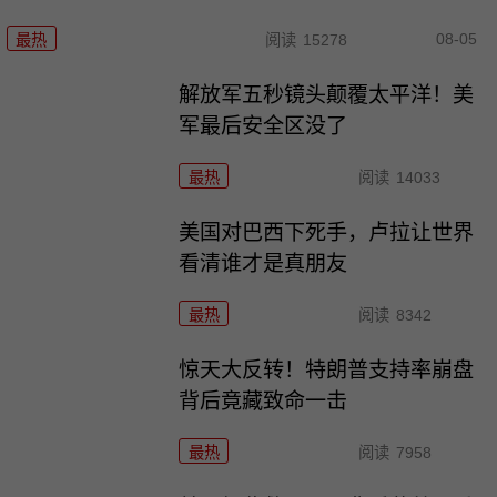
08-05
最热
阅读
15278
解放军五秒镜头颠覆太平洋！美
军最后安全区没了
最热
阅读
14033
美国对巴西下死手，卢拉让世界
看清谁才是真朋友
最热
阅读
8342
惊天大反转！特朗普支持率崩盘
背后竟藏致命一击
最热
阅读
7958