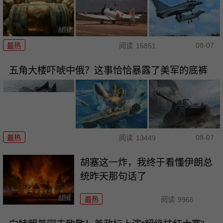
08-07
最热
阅读
15851
五角大楼吓唬中俄？这事恰恰暴露了美军的底裤
08-07
最热
阅读
13449
胡塞这一炸，我终于看懂伊朗总
统昨天那句话了
最热
阅读
9966