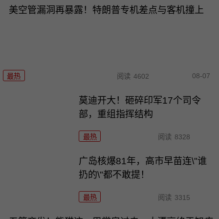
美空管漏洞再暴露！特朗普专机差点与客机撞上
08-07
最热
阅读
4602
莫迪开大！砸碎印军17个司令
部，重组指挥结构
最热
阅读
8328
广岛核爆81年，高市早苗连\"谁
扔的\"都不敢提！
最热
阅读
3315