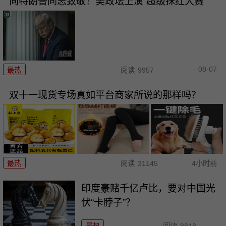
向特朗普同志致敬！美政坛上演“超级抹红大赛”
08-07
最热
阅读
9957
双十一现货专场真如平台商家所说的那样吗？
最热
阅读
31145
4小时前
印度豪赌千亿卢比，要对中国光
伏“卡脖子”？
最热
阅读
8818