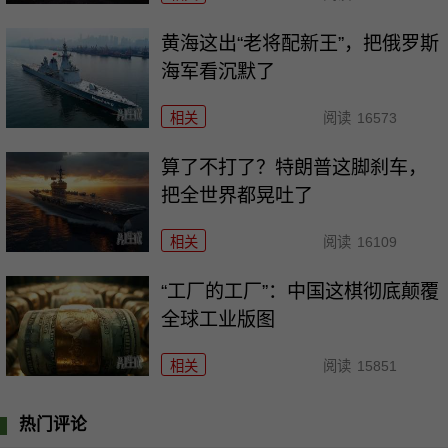
黄海这出“老将配新王”，把俄罗斯
海军看沉默了
相关
阅读
16573
算了不打了？特朗普这脚刹车，
把全世界都晃吐了
相关
阅读
16109
“工厂的工厂”：中国这棋彻底颠覆
全球工业版图
相关
阅读
15851
热门评论