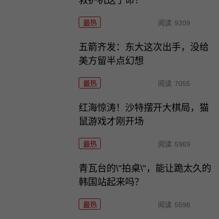
救护机送了命！
最热
阅读
9209
五箭齐发：东大这次出手，没给
美方留半点幻想
最热
阅读
7055
红海惊涛！沙特摆开大棋局，猫
鼠游戏才刚开场
最热
阅读
5969
青瓦台的\"拍桌\"，能让跪太久的
韩国站起来吗？
最热
阅读
5598