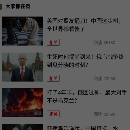
大家都在看
美国对盟友捅刀！中国这步棋，
全世界都看傻了
相关
阅读
35180
生死时刻提前到来！俄乌战争终
到见分晓的时刻？
相关
阅读
23269
打了4年半，俄回过神，最大对手
不是乌克兰？
相关
阅读
20792
菲律宾告洋状，中国直接上水