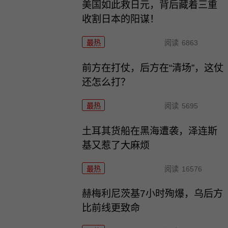
美国如此救日元，背后藏着三重
收割日本的阳谋！
最热
阅读
6863
前方在打仗，后方在“清场”，这仗
还怎么打？
最热
阅读
5695
土耳其货船在黑海遭袭，泽连斯
基又惹了大麻烦
最热
阅读
16576
赫梅利尼茨基7小时殉爆，乌后方
比前线更致命