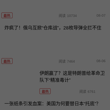
08-07
最热
阅读
10734
炸疯了！俄乌互掀“仓库战”，28枚导弹全拦不住
08-06
最热
阅读
7464
伊朗赢了？这是特朗普给革命卫
队下“精准毒计”
最热
阅读
6761
一张纸条引发血案：美国为何要替日本“托底”？