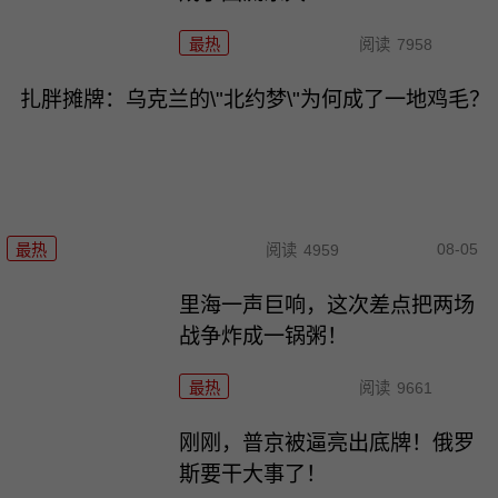
最热
阅读
7958
扎胖摊牌：乌克兰的\"北约梦\"为何成了一地鸡毛？
08-05
最热
阅读
4959
里海一声巨响，这次差点把两场
战争炸成一锅粥！
最热
阅读
9661
刚刚，普京被逼亮出底牌！俄罗
斯要干大事了！