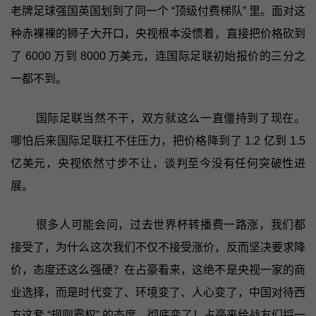
老牌足球强国英国划到了同一个 “顶级付费梯队” 里。面对这
种赤裸裸的狮子大开口，央视根本没惯着，直接把价格砍到
了 6000 万到 8000 万美元，连国际足联初始报价的三分之
一都不到。
国际足联当然不干，双方就这么一直僵持到了现在。
哪怕后来国际足联扛不住压力，把价格降到了 1.2 亿到 1.5
亿美元，央视依然寸步不让，谈判至今没有任何突破性进
展。
很多人可能会问，过去世界杯转播费一路涨，我们都
接受了，为什么这次我们不仅不接受涨价，反而坚决要求降
价，态度还这么强硬？在占豪看来，这绝不是央视一家的商
业选择，而是时代变了、环境变了、人心变了，中国对待西
方这套 “规则霸权” 的态度，彻底变了！占豪来给战友们捋一