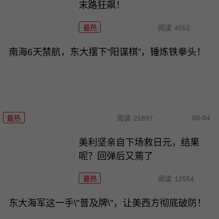
末路狂飙！
最热
阅读
4552
南海6天禁航，东大摆下“阳谋棋”，锤炼铁拳头！
08-04
最热
阅读
21897
美利坚亲自下场救日元，结果
呢？回弹后又蔫了
最热
阅读
12554
东大海军这一手\"普及牌\"，让美西方彻底破防！