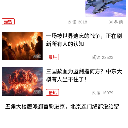
最热
阅读
3018
3小时前
一场被世界遗忘的战争，正在刷
新所有人的认知
最热
阅读
22523
三国歃血为盟剑指何方？中东大
棋有人坐不住了！
最热
阅读
16979
五角大楼鹰派翘首盼进京，北京连门缝都没给留