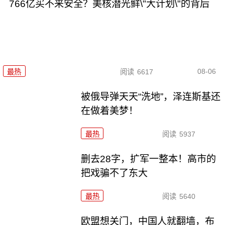
766亿买不来安全？美核潜光鲜\"大计划\"的背后
08-06
最热
阅读
6617
被俄导弹天天“洗地”，泽连斯基还
在做着美梦！
最热
阅读
5937
删去28字，扩军一整本！高市的
把戏骗不了东大
最热
阅读
5640
欧盟想关门，中国人就翻墙，布