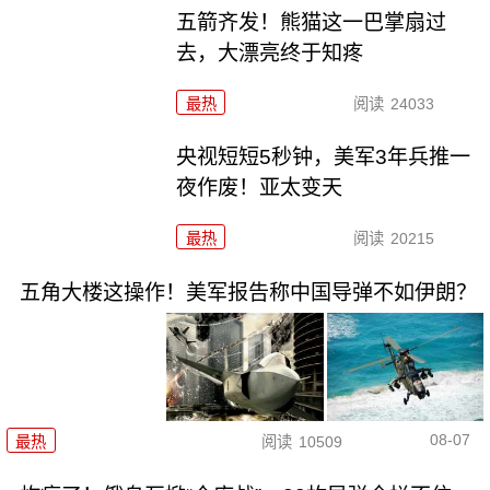
五箭齐发！熊猫这一巴掌扇过
去，大漂亮终于知疼
最热
阅读
24033
央视短短5秒钟，美军3年兵推一
夜作废！亚太变天
最热
阅读
20215
五角大楼这操作！美军报告称中国导弹不如伊朗？
08-07
最热
阅读
10509