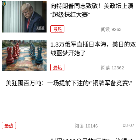
向特朗普同志致敬！美政坛上演
“超级抹红大赛”
最热
阅读
9263
1.3万俄军直插日本海，美日的双
线噩梦开始了
最热
阅读
12362
美狂囤百万吨：一场提前下注的\"铜牌军备竞赛\"
08-07
最热
阅读
10146