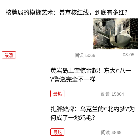
核牌局的模糊艺术：普京核红线，到底有多红？
08-05
最热
阅读
5066
黄岩岛上空惊雷起！东大\"八一
\"警巡完全不一样
最热
阅读
15804
扎胖摊牌：乌克兰的\"北约梦\"为
何成了一地鸡毛？
最热
阅读
4869