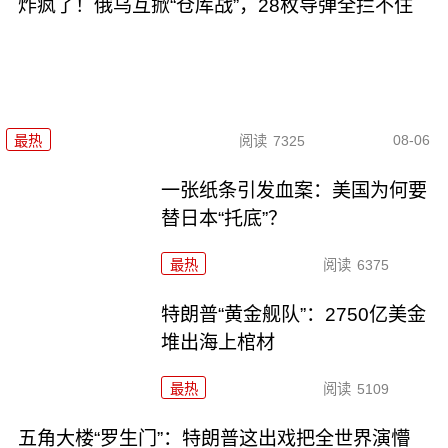
炸疯了！俄乌互掀“仓库战”，28枚导弹全拦不住
08-06
最热
阅读
7325
一张纸条引发血案：美国为何要
替日本“托底”？
最热
阅读
6375
特朗普“黄金舰队”：2750亿美金
堆出海上棺材
最热
阅读
5109
五角大楼“罗生门”：特朗普这出戏把全世界演懵