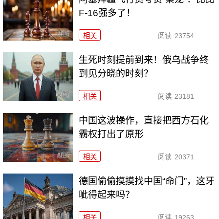
F-16强多了！
相关
阅读
23754
生死时刻提前到来！俄乌战争终
到见分晓的时刻？
相关
阅读
23181
中国这波操作，直接把西方石化
霸权打出了原形
相关
阅读
20371
德国偷偷摸摸找中国“命门”，这牙
呲得起来吗？
相关
阅读
19263