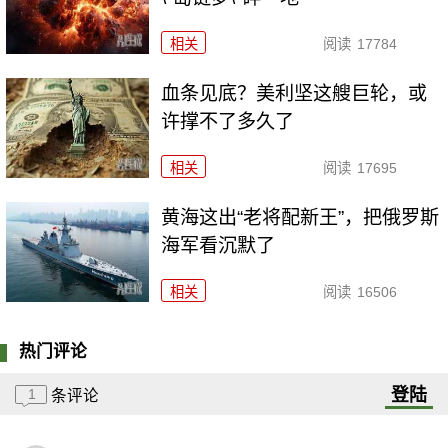
相关
阅读
17784
血条见底？美利坚这艘巨轮，或
许撑不了多久了
相关
阅读
17695
黄海这出“老将配新王”，把俄罗斯
海军看沉默了
相关
阅读
16506
热门评论
登陆
1
条评论