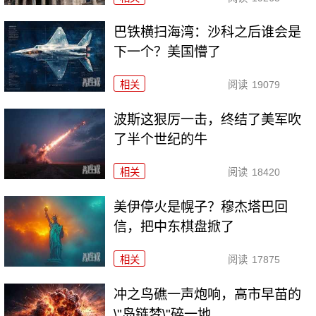
巴铁横扫海湾：沙科之后谁会是
下一个？美国懵了
相关
阅读
19079
波斯这狠厉一击，终结了美军吹
了半个世纪的牛
相关
阅读
18420
美伊停火是幌子？穆杰塔巴回
信，把中东棋盘掀了
相关
阅读
17875
冲之鸟礁一声炮响，高市早苗的
\"岛链梦\"碎一地