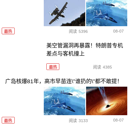
08-07
最热
阅读
5396
美空管漏洞再暴露！特朗普专机
差点与客机撞上
最热
阅读
4385
广岛核爆81年，高市早苗连\"谁扔的\"都不敢提！
08-07
最热
阅读
3133