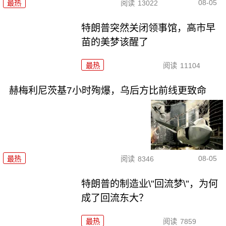
08-05
最热
阅读
13022
特朗普突然关闭领事馆，高市早
苗的美梦该醒了
最热
阅读
11104
赫梅利尼茨基7小时殉爆，乌后方比前线更致命
08-05
最热
阅读
8346
特朗普的制造业\"回流梦\"，为何
成了回流东大？
最热
阅读
7859