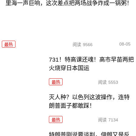
里海一声巨响，这次差点把两场战争炸成一锅粥！
08-05
最热
阅读
9566
731！特高课还魂！高市早苗两把
火烧穿日本国运
最热
阅读
5553
灭人种？以色列这波操作，连特
朗普面子都敢踩！
最热
阅读
7134
特朗普刚说要谈判，伊朗又是反