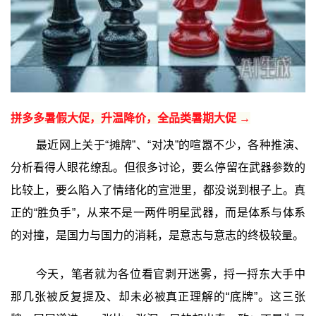
拼多多暑假大促，升温降价，全品类暑期大促 →
最近网上关于“摊牌”、“对决”的喧嚣不少，各种推演、
分析看得人眼花缭乱。但很多讨论，要么停留在武器参数的
比较上，要么陷入了情绪化的宣泄里，都没说到根子上。真
正的“胜负手”，从来不是一两件明星武器，而是体系与体系
的对撞，是国力与国力的消耗，是意志与意志的终极较量。
今天，笔者就为各位看官剥开迷雾，捋一捋东大手中
那几张被反复提及、却未必被真正理解的“底牌”。这三张