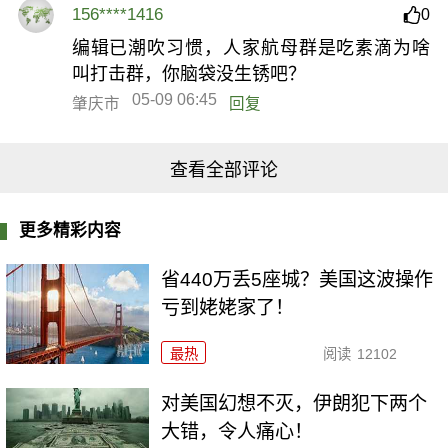
156****1416
0
编辑已潮吹习惯，人家航母群是吃素滴为啥
叫打击群，你脑袋没生锈吧？
05-09 06:45
肇庆市
回复
查看全部评论
更多精彩内容
省440万丢5座城？美国这波操作
亏到姥姥家了！
最热
阅读
12102
对美国幻想不灭，伊朗犯下两个
大错，令人痛心！