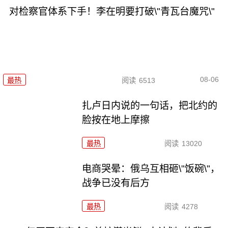
对检察官体系下手！李在明要打破\"青瓦台魔咒\"
08-06
最热
阅读
6513
扎卢日内说的一句话，把北约的
脸按在地上摩擦
最热
阅读
13020
电商哭晕：俄乌互相砸\"饭碗\"，
战争已没有后方
最热
阅读
4278