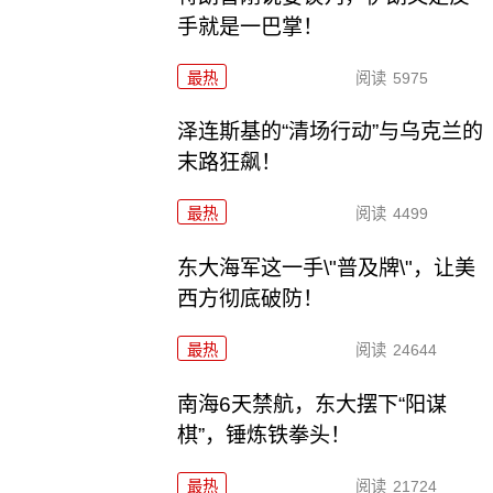
手就是一巴掌！
最热
阅读
5975
泽连斯基的“清场行动”与乌克兰的
末路狂飙！
最热
阅读
4499
东大海军这一手\"普及牌\"，让美
西方彻底破防！
最热
阅读
24644
南海6天禁航，东大摆下“阳谋
棋”，锤炼铁拳头！
最热
阅读
21724