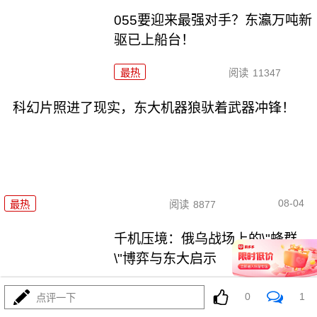
055要迎来最强对手？东瀛万吨新
驱已上船台！
最热
阅读
11347
科幻片照进了现实，东大机器狼驮着武器冲锋！
08-04
最热
阅读
8877
千机压境：俄乌战场上的\"蜂群
\"博弈与东大启示
最热
阅读
8731
0
1
点评一下