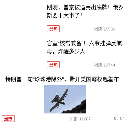
刚刚，普京被逼亮出底牌！俄罗
斯要干大事了！
最热
阅读
15959
官宣“核常兼备”！六爷挂弹反航
母，炸醒多少人
最热
阅读
12744
特朗普一句“珍珠港除外”，撕开美国霸权遮羞布
08-04
最热
阅读
11667