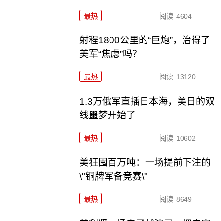
最热
阅读
4604
射程1800公里的“巨炮”，治得了
美军“焦虑”吗？
最热
阅读
13120
1.3万俄军直插日本海，美日的双
线噩梦开始了
最热
阅读
10602
美狂囤百万吨：一场提前下注的
\"铜牌军备竞赛\"
最热
阅读
8649