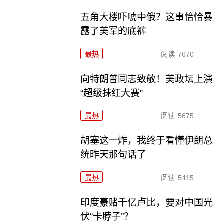
五角大楼吓唬中俄？这事恰恰暴
露了美军的底裤
最热
阅读
7670
向特朗普同志致敬！美政坛上演
“超级抹红大赛”
最热
阅读
5675
胡塞这一炸，我终于看懂伊朗总
统昨天那句话了
最热
阅读
5415
印度豪赌千亿卢比，要对中国光
伏“卡脖子”？