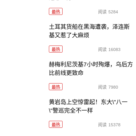
最热
阅读
5284
土耳其货船在黑海遭袭，泽连斯
基又惹了大麻烦
最热
阅读
16083
赫梅利尼茨基7小时殉爆，乌后方
比前线更致命
最热
阅读
7980
黄岩岛上空惊雷起！东大\"八一
\"警巡完全不一样
最热
阅读
15378