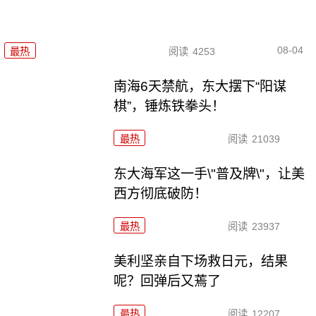
08-04
最热
阅读
4253
南海6天禁航，东大摆下“阳谋
棋”，锤炼铁拳头！
最热
阅读
21039
东大海军这一手\"普及牌\"，让美
西方彻底破防！
最热
阅读
23937
美利坚亲自下场救日元，结果
呢？回弹后又蔫了
最热
阅读
12207