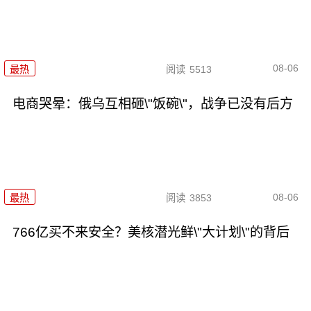
08-06
最热
阅读
5513
电商哭晕：俄乌互相砸\"饭碗\"，战争已没有后方
08-06
最热
阅读
3853
766亿买不来安全？美核潜光鲜\"大计划\"的背后