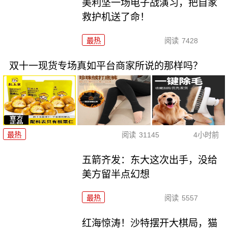
美利坚一场电子战演习，把自家
救护机送了命！
最热
阅读
7428
双十一现货专场真如平台商家所说的那样吗？
最热
阅读
31145
4小时前
五箭齐发：东大这次出手，没给
美方留半点幻想
最热
阅读
5557
红海惊涛！沙特摆开大棋局，猫