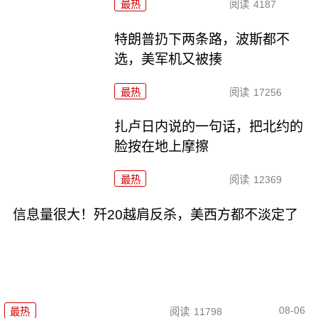
最热
阅读
4187
特朗普扔下两条路，波斯都不
选，美军机又被揍
最热
阅读
17256
扎卢日内说的一句话，把北约的
脸按在地上摩擦
最热
阅读
12369
信息量很大！歼20越肩反杀，美西方都不淡定了
08-06
最热
阅读
11798