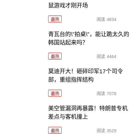
鼠游戏才刚开场
最热
阅读
4834
青瓦台的\"拍桌\"，能让跪太久的
韩国站起来吗？
最热
阅读
4464
莫迪开大！砸碎印军17个司令
部，重组指挥结构
最热
阅读
7078
美空管漏洞再暴露！特朗普专机
差点与客机撞上
最热
阅读
3529