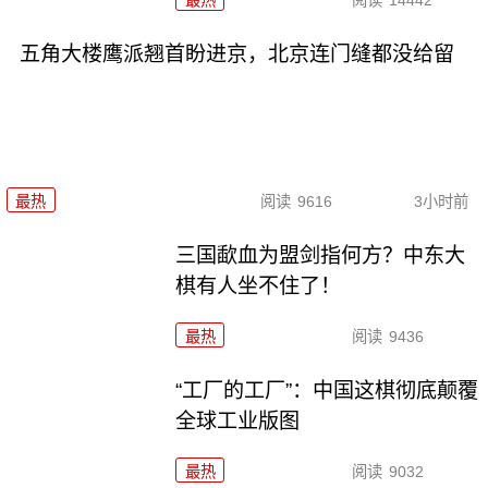
五角大楼鹰派翘首盼进京，北京连门缝都没给留
最热
阅读
9616
3小时前
三国歃血为盟剑指何方？中东大
棋有人坐不住了！
最热
阅读
9436
“工厂的工厂”：中国这棋彻底颠覆
全球工业版图
最热
阅读
9032