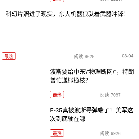
科幻片照进了现实，东大机器狼驮着武器冲锋！
08-04
最热
阅读
8625
波斯要给中东\"物理断网\"，特朗
普忙递橄榄枝？
最热
阅读
7087
F-35真被波斯导弹端了！美军这
次到底输在哪
最热
阅读
6926