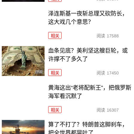
泽连斯基一夜斩总理又砍防长，
这大戏几个意思？
相关
阅读
17588
血条见底？美利坚这艘巨轮，或
许撑不了多久了
相关
阅读
17450
黄海这出“老将配新王”，把俄罗斯
海军看沉默了
相关
阅读
16307
算了不打了？特朗普这脚刹车，
把全世界都晃吐了