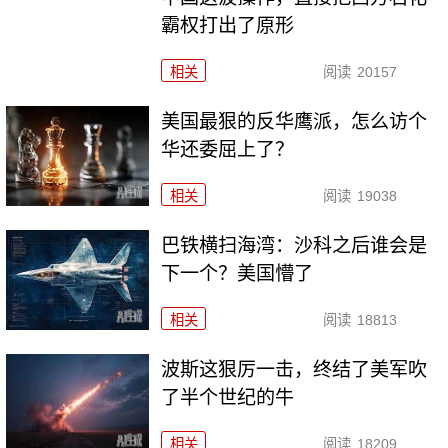
霸权打出了原形
相关
阅读
20157
美国最狠的反华鹰派，怎么访个
华还委屈上了？
相关
阅读
19038
巴铁横扫海湾：沙科之后谁会是
下一个？美国懵了
相关
阅读
18813
波斯这狠厉一击，终结了美军吹
了半个世纪的牛
相关
阅读
18209