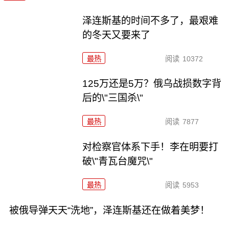
泽连斯基的时间不多了，最艰难
的冬天又要来了
最热
阅读
10372
125万还是5万？俄乌战损数字背
后的\"三国杀\"
最热
阅读
7877
对检察官体系下手！李在明要打
破\"青瓦台魔咒\"
最热
阅读
5953
被俄导弹天天“洗地”，泽连斯基还在做着美梦！