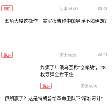
08-06
最热
阅读
18131
五角大楼这操作！美军报告称中国导弹不如伊朗？
08-07
最热
阅读
9619
炸疯了！俄乌互掀“仓库战”，28
枚导弹全拦不住
最热
阅读
6578
伊朗赢了？这是特朗普给革命卫队下“精准毒计”