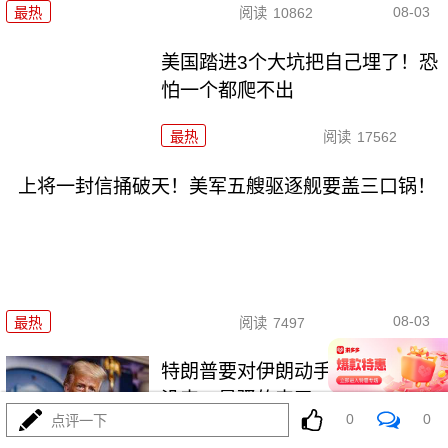
08-03
最热
阅读
10862
美国踏进3个大坑把自己埋了！恐
怕一个都爬不出
最热
阅读
17562
上将一封信捅破天！美军五艘驱逐舰要盖三口锅！
08-03
最热
阅读
7497
特朗普要对伊朗动手？最狠的还
没来，最骚的来了
0
0
点评一下
最热
阅读
6075