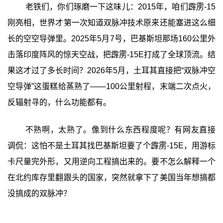
老铁们，你们琢磨一下这味儿：2015年，咱们霹雳-15
刚亮相，世界才第一次知道双脉冲技术原来还能塞进这么细
长的空空导弹里。2025年5月7号，巴基斯坦那场160公里外
击落印度阵风的惊天空战，把霹雳-15E打成了全球顶流。结
果这才过了多长时间？2026年5月，土耳其直接把“双脉冲空
空导弹”这蛋糕给蒸熟了——100公里射程，末端二次点火，
反辐射寻的，什么功能都有。
不熟啊，太熟了。像到什么东西程度呢？有网友直接
调侃：这怕不是土耳其找巴基斯坦要了个霹雳-15E，用游标
卡尺量完外形，又用逆向工程搞出来的。要不怎么解释一个
在北约库存里翻跟头的国家，突然就拿下了美国当年想搞都
没搞成的双脉冲？