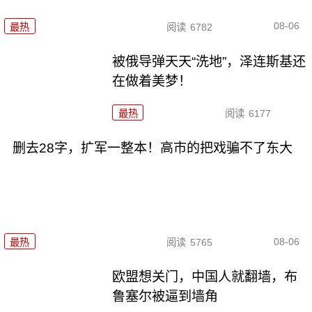
08-06
最热
阅读
6782
被俄导弹天天“洗地”，泽连斯基还
在做着美梦！
最热
阅读
6177
删去28字，扩军一整本！高市的把戏骗不了东大
08-06
最热
阅读
5765
欧盟想关门，中国人就翻墙，布
鲁塞尔被逼到墙角