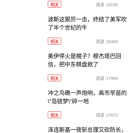
相关
阅读
19189
波斯这狠厉一击，终结了美军吹
了半个世纪的牛
相关
阅读
18484
美伊停火是幌子？穆杰塔巴回
信，把中东棋盘掀了
相关
阅读
17969
冲之鸟礁一声炮响，高市早苗的
\"岛链梦\"碎一地
相关
阅读
17872
泽连斯基一夜斩总理又砍防长，