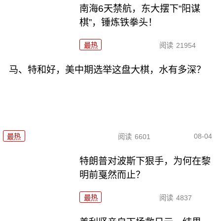
南海6天禁航，东大摆下“阳谋
棋”，锤炼铁拳头！
最热
阅读
21954
马、特和好，美中期选举这盘大棋，水有多深？
08-04
最热
阅读
6601
特朗普对波斯下狠手，为何在黎
明前戛然而止？
最热
阅读
4837