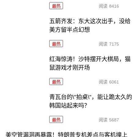
最热
阅读
8416
五箭齐发：东大这次出手，没给
美方留半点幻想
最热
阅读
7175
红海惊涛！沙特摆开大棋局，猫
鼠游戏才刚开场
最热
阅读
6061
青瓦台的\"拍桌\"，能让跪太久的
韩国站起来吗？
最热
阅读
5687
美空管漏洞再暴露！特朗普专机差点与客机撞上