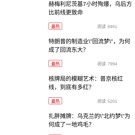
赫梅利尼茨基7小时殉爆，乌后方
比前线更致命
最热
阅读
8461
特朗普的制造业\"回流梦\"，为何
成了回流东大？
最热
阅读
7994
核牌局的模糊艺术：普京核红
线，到底有多红？
最热
阅读
5201
扎胖摊牌：乌克兰的\"北约梦\"为
何成了一地鸡毛？