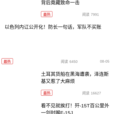
背后竟藏致命一击
最热
阅读
7991
以色列内讧公开化！防长一句话，军队不买账
08-05
最热
阅读
6450
土耳其货船在黑海遭袭，泽连斯
基又惹了大麻烦
最热
阅读
16627
看不见就挨打！歼-15T百公里外
一剑封喉F-15J