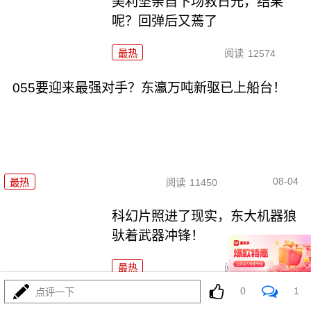
美利坚亲自下场救日元，结果
呢？回弹后又蔫了
最热
阅读
12574
055要迎来最强对手？东瀛万吨新驱已上船台！
08-04
最热
阅读
11450
科幻片照进了现实，东大机器狼
驮着武器冲锋！
最热
阅读
8955
0
1
点评一下
千机压境：俄乌战场上的\"蜂群