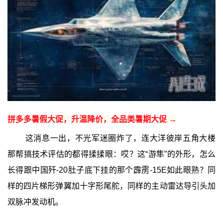
拼多多暑假大促，升温降价，全品类暑期大促 →
这消息一出，不光军迷圈炸了，连大洋彼岸五角大楼
那帮搞技术评估的都得揉揉眼：哎？这“游隼”的外形，怎么
长得跟中国歼-20肚子底下挂的那个霹雳-15E如此眼熟？同
样的四片梯形弹翼加十字形尾舵，同样的主动雷达导引头加
双脉冲发动机。