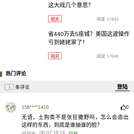
这大戏几个意思？
相关
阅读
17842
省440万丢5座城？美国这波操作
亏到姥姥家了！
相关
阅读
17040
热门评论
登陆
1
条评论
156****1416
0
无语，土狗类不是张狂撒野吗，怎么会造出
这样的东西，到底是谁抽谁的脸？
06-07 18:14
深圳市
回复