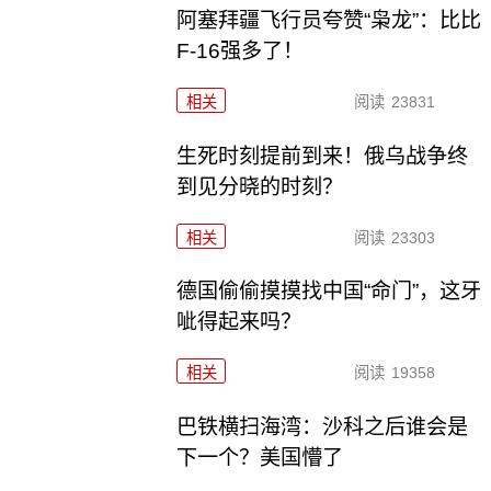
阿塞拜疆飞行员夸赞“枭龙”：比比
F-16强多了！
相关
阅读
23831
生死时刻提前到来！俄乌战争终
到见分晓的时刻？
相关
阅读
23303
德国偷偷摸摸找中国“命门”，这牙
呲得起来吗？
相关
阅读
19358
巴铁横扫海湾：沙科之后谁会是
下一个？美国懵了