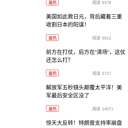
最热
阅读
8378
美国如此救日元，背后藏着三重
收割日本的阳谋！
最热
阅读
6912
前方在打仗，后方在“清场”，这仗
还怎么打？
最热
阅读
5727
解放军五秒镜头颠覆太平洋！美
军最后安全区没了
最热
阅读
14071
惊天大反转！特朗普支持率崩盘