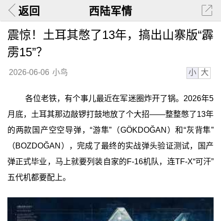
返回
西陆军情
震惊！土耳其憋了13年，搞出山寨版“霹
雳15”？
小
大
2026-06-06
小鸟
各位老铁，有个事儿最近在军迷圈炸开了锅。2026年5
月底，土耳其那边敲锣打鼓地放了个大招——整整憋了13年
的两款国产空空导弹，“游隼”（GÖKDOĞAN）和“灰背隼”
（BOZDOĞAN），完成了最终的实战弹头验证测试，国产
弹正式毕业，马上就要列装自家的F-16机队，连TF-X“可汗”
五代机都要配上。