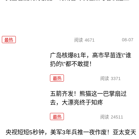
08-07
最热
阅读
4671
广岛核爆81年，高市早苗连\"谁
扔的\"都不敢提！
最热
阅读
3371
五箭齐发！熊猫这一巴掌扇过
去，大漂亮终于知疼
最热
阅读
24511
央视短短5秒钟，美军3年兵推一夜作废！亚太变天