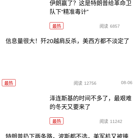
伊朗赢了？这是特朗普给革命卫
队下“精准毒计”
最热
阅读
6857
信息量很大！歼20越肩反杀，美西方都不淡定了
08-06
最热
阅读
12756
泽连斯基的时间不多了，最艰难
的冬天又要来了
最热
阅读
11242
特朗普扔下两条路，波斯都不选，美军机又被揍