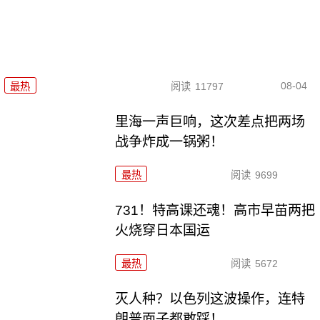
08-04
最热
阅读
11797
里海一声巨响，这次差点把两场
战争炸成一锅粥！
最热
阅读
9699
731！特高课还魂！高市早苗两把
火烧穿日本国运
最热
阅读
5672
灭人种？以色列这波操作，连特
朗普面子都敢踩！