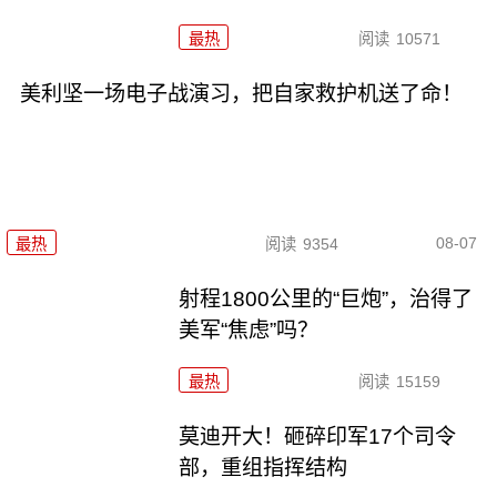
最热
阅读
10571
美利坚一场电子战演习，把自家救护机送了命！
08-07
最热
阅读
9354
射程1800公里的“巨炮”，治得了
美军“焦虑”吗？
最热
阅读
15159
莫迪开大！砸碎印军17个司令
部，重组指挥结构