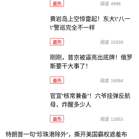
最热
阅读
4996
黄岩岛上空惊雷起！东大\"八一
\"警巡完全不一样
最热
阅读
15939
刚刚，普京被逼亮出底牌！俄罗
斯要干大事了！
最热
阅读
16084
官宣“核常兼备”！六爷挂弹反航
母，炸醒多少人
最热
阅读
12853
特朗普一句“珍珠港除外”，撕开美国霸权遮羞布