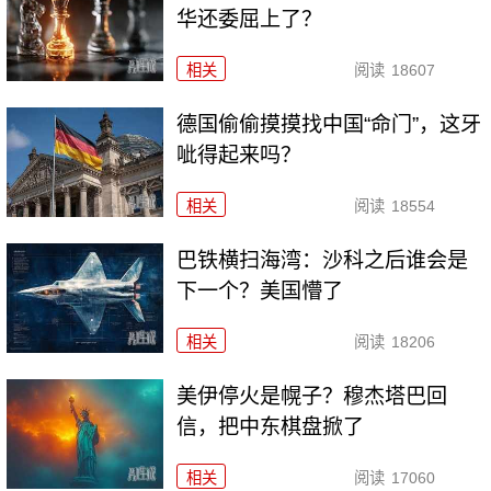
华还委屈上了？
相关
阅读
18607
德国偷偷摸摸找中国“命门”，这牙
呲得起来吗？
相关
阅读
18554
巴铁横扫海湾：沙科之后谁会是
下一个？美国懵了
相关
阅读
18206
美伊停火是幌子？穆杰塔巴回
信，把中东棋盘掀了
相关
阅读
17060