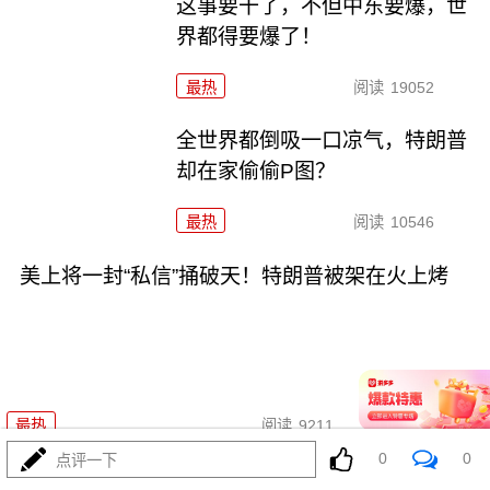
这事要干了，不但中东要爆，世
界都得要爆了！
最热
阅读
19052
全世界都倒吸一口凉气，特朗普
却在家偷偷P图？
最热
阅读
10546
美上将一封“私信”捅破天！特朗普被架在火上烤
08-02
最热
阅读
9211
0
0
点评一下
两大命门决定美国退无可退，伊朗别再幻想了！