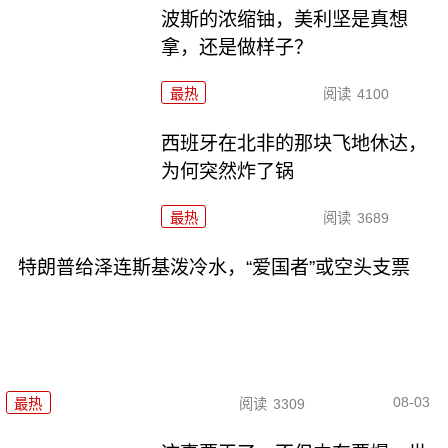
波斯的浓缩铀，美利坚是真想
拿，还是做样子？
最热
阅读
4100
西班牙在北非的那块飞地休达，
为何突然炸了锅
最热
阅读
3689
特朗普给泽连斯基泼冷水，“爱国者”或空头支票
08-03
最热
阅读
3309