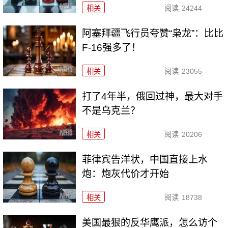
相关
阅读
24244
阿塞拜疆飞行员夸赞“枭龙”：比比
F-16强多了！
相关
阅读
23055
打了4年半，俄回过神，最大对手
不是乌克兰？
相关
阅读
20206
菲律宾告洋状，中国直接上水
炮：炮灰代价才开始
相关
阅读
18738
美国最狠的反华鹰派，怎么访个