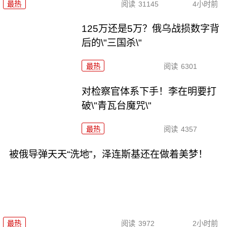
最热
阅读
31145
4小时前
125万还是5万？俄乌战损数字背
后的\"三国杀\"
最热
阅读
6301
对检察官体系下手！李在明要打
破\"青瓦台魔咒\"
最热
阅读
4357
被俄导弹天天“洗地”，泽连斯基还在做着美梦！
最热
阅读
3972
2小时前