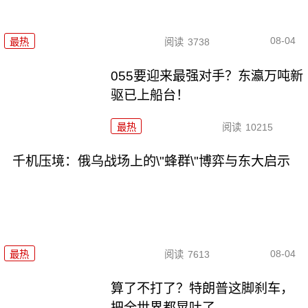
08-04
最热
阅读
3738
055要迎来最强对手？东瀛万吨新
驱已上船台！
最热
阅读
10215
千机压境：俄乌战场上的\"蜂群\"博弈与东大启示
08-04
最热
阅读
7613
算了不打了？特朗普这脚刹车，
把全世界都晃吐了