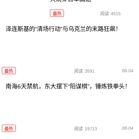
最热
阅读
4515
泽连斯基的“清场行动”与乌克兰的末路狂飙！
08-04
最热
阅读
3591
南海6天禁航，东大摆下“阳谋棋”，锤炼铁拳头！
08-04
最热
阅读
19713