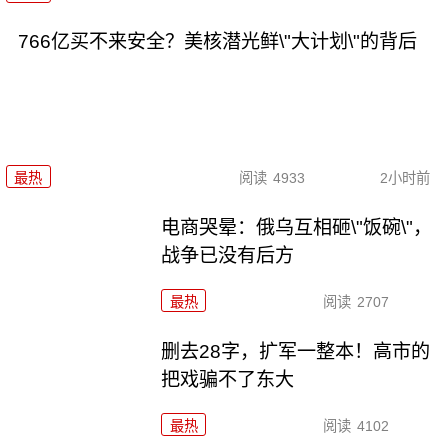
766亿买不来安全？美核潜光鲜\"大计划\"的背后
最热
阅读
4933
2小时前
电商哭晕：俄乌互相砸\"饭碗\"，
战争已没有后方
最热
阅读
2707
删去28字，扩军一整本！高市的
把戏骗不了东大
最热
阅读
4102