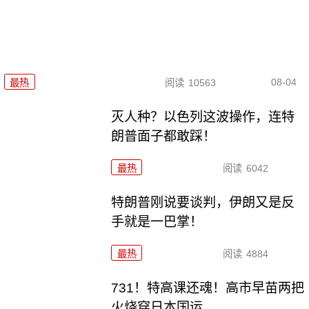
08-04
最热
阅读
10563
灭人种？以色列这波操作，连特
朗普面子都敢踩！
最热
阅读
6042
特朗普刚说要谈判，伊朗又是反
手就是一巴掌！
最热
阅读
4884
731！特高课还魂！高市早苗两把
火烧穿日本国运