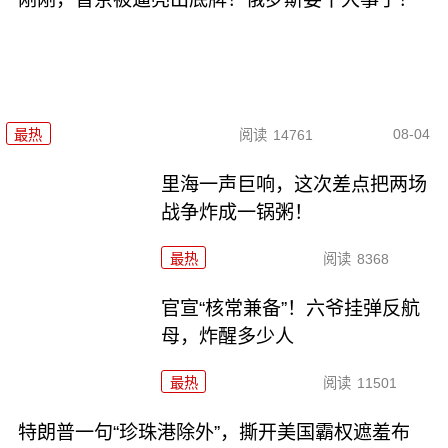
08-04
最热
阅读
14761
里海一声巨响，这次差点把两场
战争炸成一锅粥！
最热
阅读
8368
官宣“核常兼备”！六爷挂弹反航
母，炸醒多少人
最热
阅读
11501
特朗普一句“珍珠港除外”，撕开美国霸权遮羞布