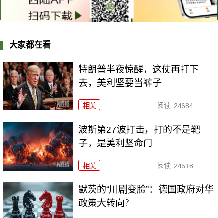
大家都在看
特朗普半夜惊醒，这仗再打下
去，美利坚要当裤子
相关
阅读
24684
波斯第27波打击，打的不是靶
子，是美利坚命门
相关
阅读
24618
默茨的“川剧变脸”：德国政府对华
政策大转向？