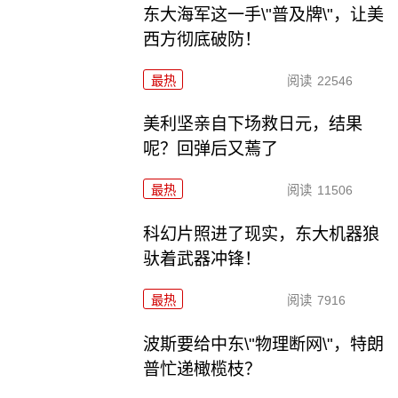
东大海军这一手\"普及牌\"，让美
西方彻底破防！
最热
阅读
22546
美利坚亲自下场救日元，结果
呢？回弹后又蔫了
最热
阅读
11506
科幻片照进了现实，东大机器狼
驮着武器冲锋！
最热
阅读
7916
波斯要给中东\"物理断网\"，特朗
普忙递橄榄枝？