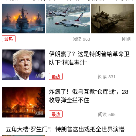
最热
阅读
963
刚刚
伊朗赢了？这是特朗普给革命卫
队下“精准毒计”
最热
阅读
831
炸疯了！俄乌互掀“仓库战”，28
枚导弹全拦不住
最热
阅读
565
五角大楼“罗生门”：特朗普这出戏把全世界演懵