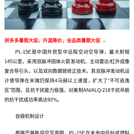
拼多多暑假大促，升温降价，全品类暑期大促 →
PL-15E是中国外贸型中远程空对空导弹，最大射程
145公里，采用双脉冲固体火箭发动机、主动雷达/红外成像
复合导引头，以及双向数据链修正技术。其双脉冲发动机设
计使导弹在末端仍保持4马赫以上速度，扩大了“不可逃逸
区”范围，且抗干扰能力极强，对美制AN/ALQ-218干扰吊舱
的抗干扰成功率高达92%。
自毁机制设计
根据巴基斯坦空军声明，PL-15E在未命中目标或燃料