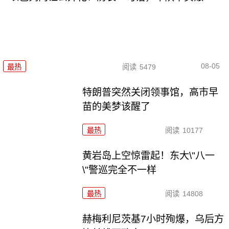
08-05
最热
阅读
5479
特朗普突然关闭领事馆，高市早
苗的美梦该醒了
最热
阅读
10177
黄岩岛上空惊雷起！东大\"八一
\"警巡完全不一样
最热
阅读
14808
赫梅利尼茨基7小时殉爆，乌后方