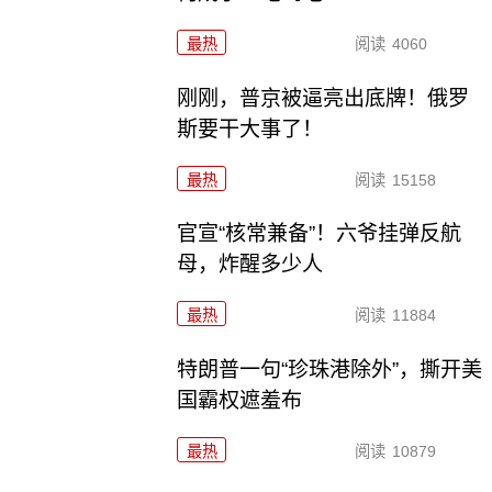
最热
阅读
4060
刚刚，普京被逼亮出底牌！俄罗
斯要干大事了！
最热
阅读
15158
官宣“核常兼备”！六爷挂弹反航
母，炸醒多少人
最热
阅读
11884
特朗普一句“珍珠港除外”，撕开美
国霸权遮羞布
最热
阅读
10879