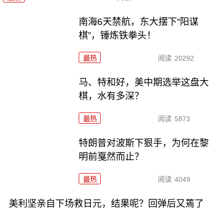
南海6天禁航，东大摆下“阳谋
棋”，锤炼铁拳头！
最热
阅读
20292
马、特和好，美中期选举这盘大
棋，水有多深？
最热
阅读
5873
特朗普对波斯下狠手，为何在黎
明前戛然而止？
最热
阅读
4049
美利坚亲自下场救日元，结果呢？回弹后又蔫了