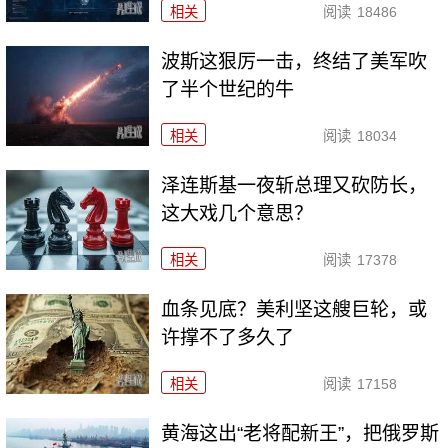
相关
阅读
18486
波斯这狠厉一击，终结了美军吹
了半个世纪的牛
相关
阅读
18034
泽连斯基一夜斩总理又砍防长，
这大戏几个意思？
相关
阅读
17378
血条见底？美利坚这艘巨轮，或
许撑不了多久了
相关
阅读
17158
黄海这出“老将配新王”，把俄罗斯