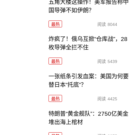
五角大楼这操作！美军报告称中
国导弹不如伊朗？
最热
阅读
8044
炸疯了！俄乌互掀“仓库战”，28
枚导弹全拦不住
最热
阅读
5439
一张纸条引发血案：美国为何要
替日本“托底”？
最热
阅读
4425
特朗普“黄金舰队”：2750亿美金
堆出海上棺材