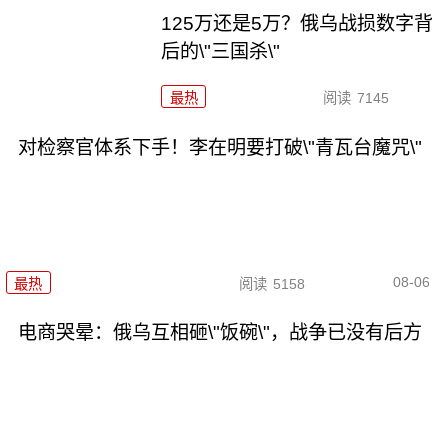
125万还是5万？俄乌战损数字背
后的\"三国杀\"
最热
阅读
7145
对检察官体系下手！李在明要打破\"青瓦台魔咒\"
08-06
最热
阅读
5158
电商哭晕：俄乌互相砸\"饭碗\"，战争已没有后方