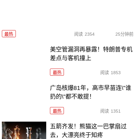
最热
阅读
2354
25分钟前
美空管漏洞再暴露！特朗普专机
差点与客机撞上
最热
阅读
1853
广岛核爆81年，高市早苗连\"谁
扔的\"都不敢提！
最热
阅读
1351
五箭齐发！熊猫这一巴掌扇过
去，大漂亮终于知疼