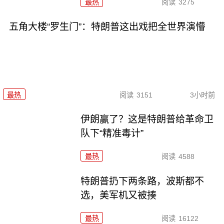
最热
阅读
3275
五角大楼“罗生门”：特朗普这出戏把全世界演懵
最热
阅读
3151
3小时前
伊朗赢了？这是特朗普给革命卫
队下“精准毒计”
最热
阅读
4588
特朗普扔下两条路，波斯都不
选，美军机又被揍
最热
阅读
16122