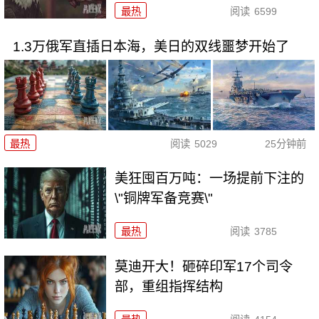
最热
阅读
6599
1.3万俄军直插日本海，美日的双线噩梦开始了
最热
阅读
5029
25分钟前
美狂囤百万吨：一场提前下注的
\"铜牌军备竞赛\"
最热
阅读
3785
莫迪开大！砸碎印军17个司令
部，重组指挥结构