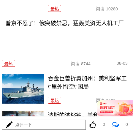
最热
阅读
10280
普京不忍了！俄突破禁忌，猛轰美资无人机工厂
08-03
最热
阅读
8744
吞金巨兽折翼加州：美利坚军工
\"里外掏空\"困局
最热
阅读
6406
波斯的浓缩铀，美利坚是真想
拿，还是做样子？
0
0
点评一下