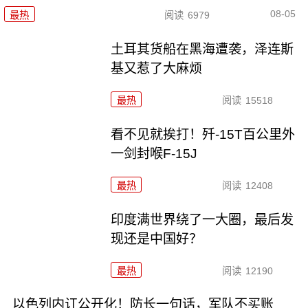
08-05
最热
阅读
6979
土耳其货船在黑海遭袭，泽连斯
基又惹了大麻烦
最热
阅读
15518
看不见就挨打！歼-15T百公里外
一剑封喉F-15J
最热
阅读
12408
印度满世界绕了一大圈，最后发
现还是中国好？
最热
阅读
12190
以色列内讧公开化！防长一句话，军队不买账