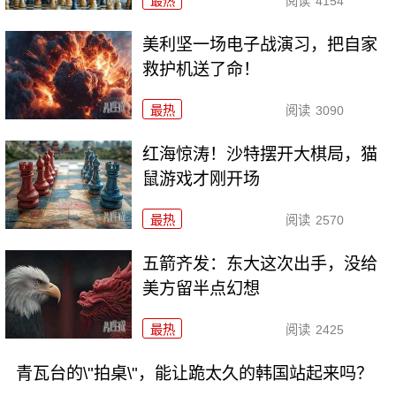
最热
阅读
4154
美利坚一场电子战演习，把自家
救护机送了命！
最热
阅读
3090
红海惊涛！沙特摆开大棋局，猫
鼠游戏才刚开场
最热
阅读
2570
五箭齐发：东大这次出手，没给
美方留半点幻想
最热
阅读
2425
青瓦台的\"拍桌\"，能让跪太久的韩国站起来吗？