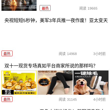
最热
阅读
19665
央视短短5秒钟，美军3年兵推一夜作废！亚太变天
最热
阅读
14968
3小时前
双十一现货专场真如平台商家所说的那样吗？
最热
阅读
31145
4小时前