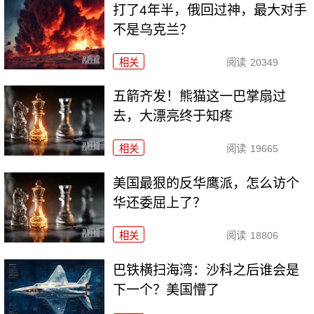
打了4年半，俄回过神，最大对手
不是乌克兰？
相关
阅读
20349
五箭齐发！熊猫这一巴掌扇过
去，大漂亮终于知疼
相关
阅读
19665
美国最狠的反华鹰派，怎么访个
华还委屈上了？
相关
阅读
18806
巴铁横扫海湾：沙科之后谁会是
下一个？美国懵了