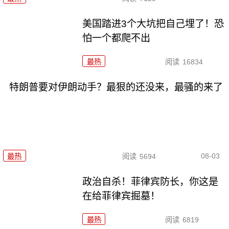
美国踏进3个大坑把自己埋了！恐
怕一个都爬不出
最热
阅读
16834
特朗普要对伊朗动手？最狠的还没来，最骚的来了
08-03
最热
阅读
5694
政治自杀！菲律宾防长，你这是
在给菲律宾掘墓！
最热
阅读
6819