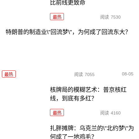
比前线更致命
最热
阅读
7530
特朗普的制造业\"回流梦\"，为何成了回流东大？
08-05
最热
阅读
7055
核牌局的模糊艺术：普京核红
线，到底有多红？
最热
阅读
4160
扎胖摊牌：乌克兰的\"北约梦\"为
何成了一地鸡毛？