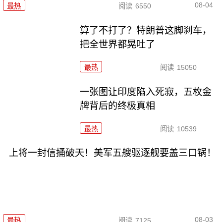
08-04
最热
阅读
6550
算了不打了？特朗普这脚刹车，
把全世界都晃吐了
最热
阅读
15050
一张图让印度陷入死寂，五枚金
牌背后的终极真相
最热
阅读
10539
上将一封信捅破天！美军五艘驱逐舰要盖三口锅！
08-03
最热
阅读
7125