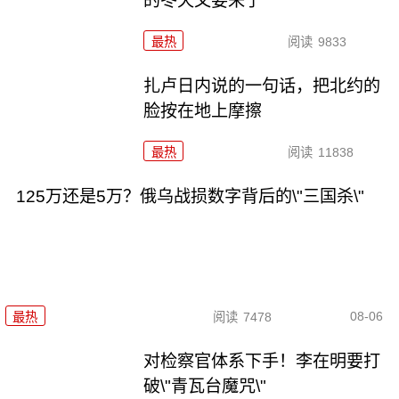
的冬天又要来了
最热
阅读
9833
扎卢日内说的一句话，把北约的
脸按在地上摩擦
最热
阅读
11838
125万还是5万？俄乌战损数字背后的\"三国杀\"
08-06
最热
阅读
7478
对检察官体系下手！李在明要打
破\"青瓦台魔咒\"