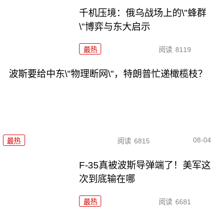
千机压境：俄乌战场上的\"蜂群
\"博弈与东大启示
最热
阅读
8119
波斯要给中东\"物理断网\"，特朗普忙递橄榄枝？
08-04
最热
阅读
6815
F-35真被波斯导弹端了！美军这
次到底输在哪
最热
阅读
6681