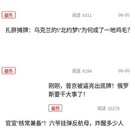
08-05
最热
阅读
4311
扎胖摊牌：乌克兰的\"北约梦\"为何成了一地鸡毛？
08-05
最热
阅读
4194
刚刚，普京被逼亮出底牌！俄罗
斯要干大事了！
最热
阅读
15276
官宣“核常兼备”！六爷挂弹反航母，炸醒多少人