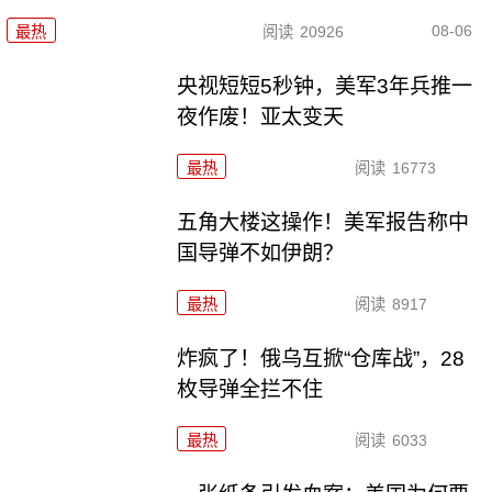
08-06
最热
阅读
20926
央视短短5秒钟，美军3年兵推一
夜作废！亚太变天
最热
阅读
16773
五角大楼这操作！美军报告称中
国导弹不如伊朗？
最热
阅读
8917
炸疯了！俄乌互掀“仓库战”，28
枚导弹全拦不住
最热
阅读
6033