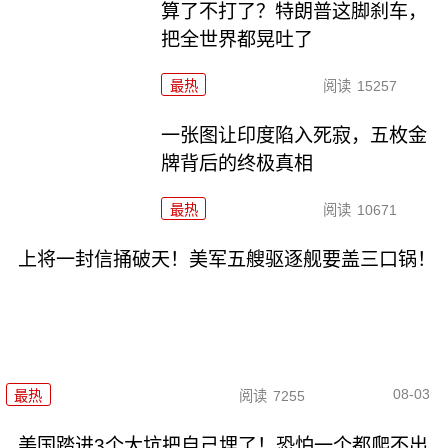
算了不打了？特朗普这脚刹车，
把全世界都晃吐了
最热
阅读
15257
一张图让印度陷入死寂，五枚金
牌背后的终极真相
最热
阅读
10671
上将一封信捅破天！美军五艘驱逐舰要盖三口锅！
08-03
最热
阅读
7255
美国踏进3个大坑把自己埋了！恐怕一个都爬不出