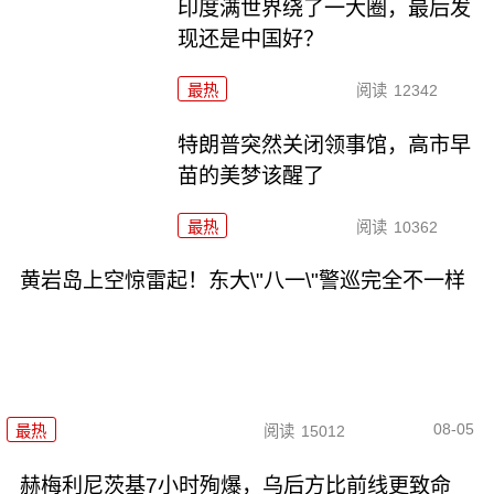
印度满世界绕了一大圈，最后发
现还是中国好？
最热
阅读
12342
特朗普突然关闭领事馆，高市早
苗的美梦该醒了
最热
阅读
10362
黄岩岛上空惊雷起！东大\"八一\"警巡完全不一样
08-05
最热
阅读
15012
赫梅利尼茨基7小时殉爆，乌后方比前线更致命