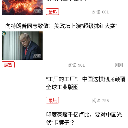
最热
阅读
601
向特朗普同志致敬！美政坛上演“超级抹红大赛”
最热
阅读
901
刚刚
“工厂的工厂”：中国这棋彻底颠覆
全球工业版图
最热
阅读
795
印度豪赌千亿卢比，要对中国光
伏“卡脖子”？