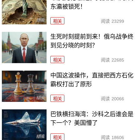
东瀛被锁死！
相关
阅读
23299
生死时刻提前到来！俄乌战争终
到见分晓的时刻？
相关
阅读
22685
中国这波操作，直接把西方石化
霸权打出了原形
相关
阅读
20066
巴铁横扫海湾：沙科之后谁会是
下一个？美国懵了
相关
阅读
18606