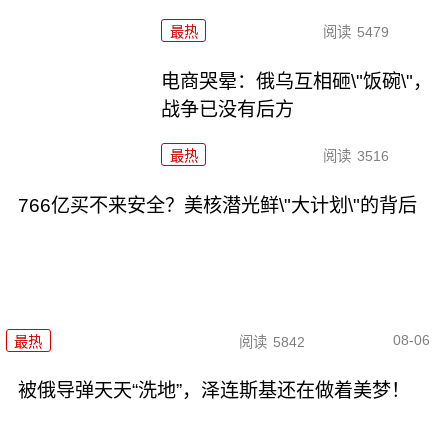
最热
阅读
5479
电商哭晕：俄乌互相砸\"饭碗\"，
战争已没有后方
最热
阅读
3516
766亿买不来安全？美核潜光鲜\"大计划\"的背后
08-06
最热
阅读
5842
被俄导弹天天“洗地”，泽连斯基还在做着美梦！