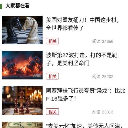
大家都在看
美国对盟友捅刀！中国这步棋，
全世界都看傻了
相关
阅读
34656
波斯第27波打击，打的不是靶
子，是美利坚命门
相关
阅读
25202
阿塞拜疆飞行员夸赞“枭龙”：比比
F-16强多了！
相关
阅读
23313
“去美元化”加速，美债无人问津，