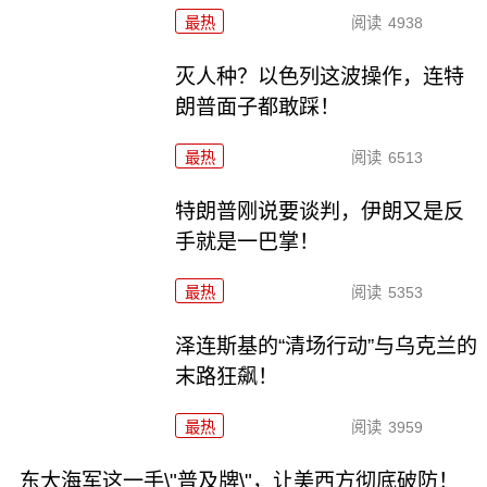
最热
阅读
4938
灭人种？以色列这波操作，连特
朗普面子都敢踩！
最热
阅读
6513
特朗普刚说要谈判，伊朗又是反
手就是一巴掌！
最热
阅读
5353
泽连斯基的“清场行动”与乌克兰的
末路狂飙！
最热
阅读
3959
东大海军这一手\"普及牌\"，让美西方彻底破防！