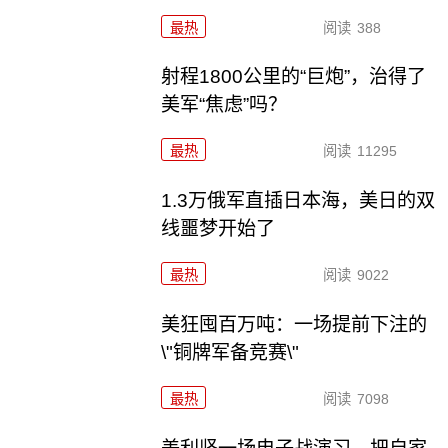
最热
阅读
388
射程1800公里的“巨炮”，治得了
美军“焦虑”吗？
最热
阅读
11295
1.3万俄军直插日本海，美日的双
线噩梦开始了
最热
阅读
9022
美狂囤百万吨：一场提前下注的
\"铜牌军备竞赛\"
最热
阅读
7098