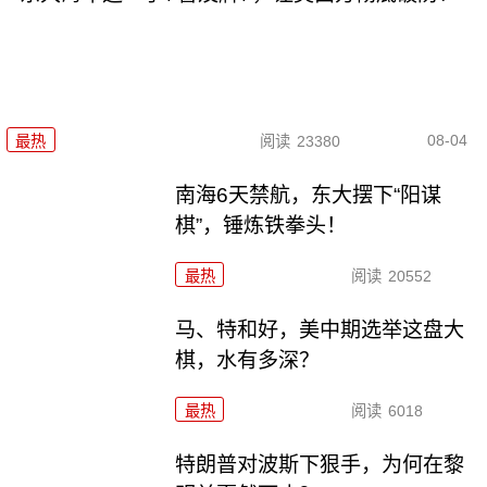
08-04
最热
阅读
23380
南海6天禁航，东大摆下“阳谋
棋”，锤炼铁拳头！
最热
阅读
20552
马、特和好，美中期选举这盘大
棋，水有多深？
最热
阅读
6018
特朗普对波斯下狠手，为何在黎