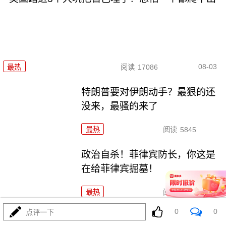
08-03
最热
阅读
17086
特朗普要对伊朗动手？最狠的还
没来，最骚的来了
最热
阅读
5845
政治自杀！菲律宾防长，你这是
在给菲律宾掘墓！
最热
阅读
6916
0
0
点评一下
特朗普这狼来了连演十遍，伊朗：你猜我信不信？