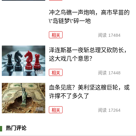
冲之鸟礁一声炮响，高市早苗的
\"岛链梦\"碎一地
相关
阅读
17484
泽连斯基一夜斩总理又砍防长，
这大戏几个意思？
相关
阅读
17448
血条见底？美利坚这艘巨轮，或
许撑不了多久了
相关
阅读
17264
热门评论