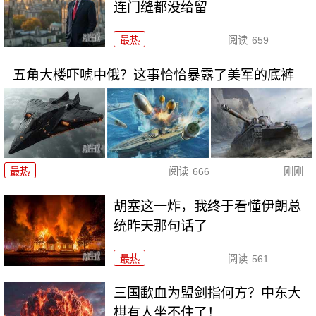
连门缝都没给留
最热
阅读
659
五角大楼吓唬中俄？这事恰恰暴露了美军的底裤
最热
阅读
666
刚刚
胡塞这一炸，我终于看懂伊朗总
统昨天那句话了
最热
阅读
561
三国歃血为盟剑指何方？中东大
棋有人坐不住了！