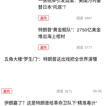
一张纸条引发血案：美国为何要
替日本“托底”？
最热
阅读
4997
特朗普“黄金舰队”：2750亿美金
堆出海上棺材
最热
阅读
3777
五角大楼“罗生门”：特朗普这出戏把全世界演懵
08-06
最热
阅读
3671
伊朗赢了？这是特朗普给革命卫队下“精准毒计”