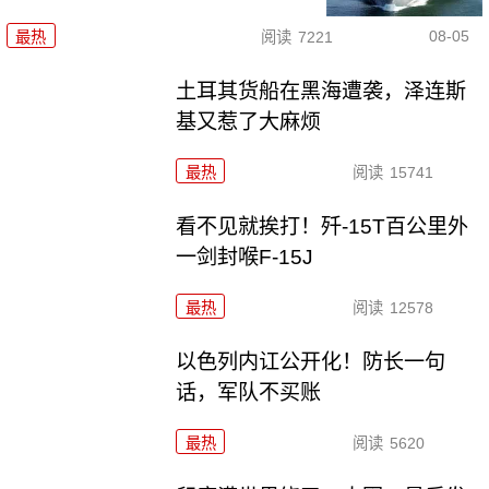
08-05
最热
阅读
7221
土耳其货船在黑海遭袭，泽连斯
基又惹了大麻烦
最热
阅读
15741
看不见就挨打！歼-15T百公里外
一剑封喉F-15J
最热
阅读
12578
以色列内讧公开化！防长一句
话，军队不买账
最热
阅读
5620