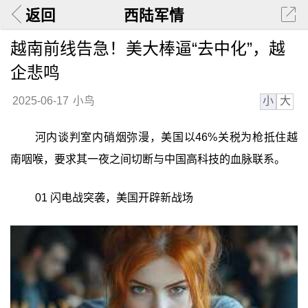
返回
西陆军情
越南前线告急！美大棒逼“去中化”，越
企悲鸣
小
大
2025-06-17
小鸟
河内谈判室内硝烟弥漫，美国以46%关税为枪抵住越
南咽喉，要求其一夜之间切断与中国高科技的血脉联系。
01 闪电战突袭，美国开辟新战场