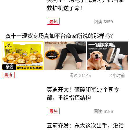
美利坚一场电子战演习，把自家
救护机送了命！
最热
阅读
5959
双十一现货专场真如平台商家所说的那样吗？
最热
阅读
31145
4小时前
莫迪开大！砸碎印军17个司令
部，重组指挥结构
最热
阅读
6186
五箭齐发：东大这次出手，没给