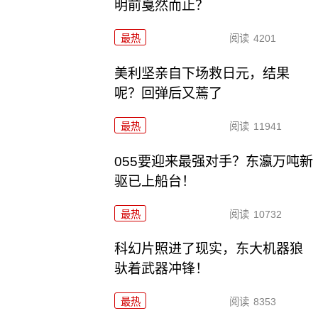
明前戛然而止？
最热
阅读
4201
美利坚亲自下场救日元，结果
呢？回弹后又蔫了
最热
阅读
11941
055要迎来最强对手？东瀛万吨新
驱已上船台！
最热
阅读
10732
科幻片照进了现实，东大机器狼
驮着武器冲锋！
最热
阅读
8353