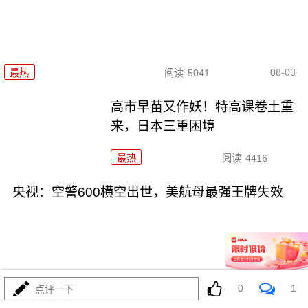
08-03
最热
阅读
5041
高市早苗又作妖！特高课卷土重
来，日本三重困境
最热
阅读
4416
央视：空警600横空出世，美航母最强王牌失效
08-03
最热
阅读
23233
0
1
点评一下