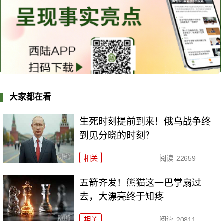
大家都在看
生死时刻提前到来！俄乌战争终
到见分晓的时刻？
相关
阅读
22659
五箭齐发！熊猫这一巴掌扇过
去，大漂亮终于知疼
相关
阅读
20811