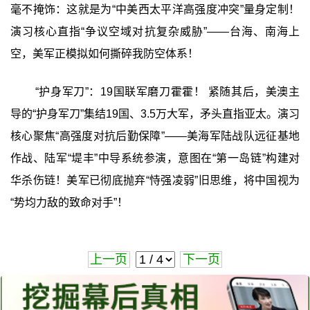
毫不掩饰：这就是为“中美西太平洋高强度冲突”量身定制！
演习核心直指“争议空域对抗复杂威胁”——台海、南海上
空，美军正模拟如何撕碎我防空体系！
“护身军刀”：19国联军磨刀霍霍！ 紧随其后，美澳主
导的“护身军刀”集结19国、3.5万大军，矛头直指亚太。演习
核心聚焦“高强度对抗后勤保障”——美海军陆战队远征基地
作战、陆军“堤丰”中导系统参演，意图在“第一岛链”构建对
华杀伤链！美军已彻底抛弃“恃强凌弱”旧思维，将中国视为
“势均力敌的致命对手”！
上一页
下一页