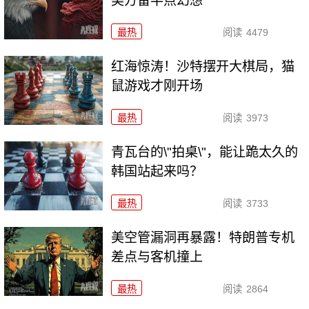
美方留半点幻想
最热
阅读
4479
红海惊涛！沙特摆开大棋局，猫
鼠游戏才刚开场
最热
阅读
3973
青瓦台的\"拍桌\"，能让跪太久的
韩国站起来吗？
最热
阅读
3733
美空管漏洞再暴露！特朗普专机
差点与客机撞上
最热
阅读
2864