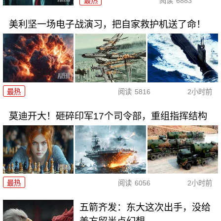
最热
阅读
6883
美利坚一场电子战演习，把自家救护机送了命！
最热
阅读
5816
2小时前
莫迪开大！砸碎印军17个司令部，重组指挥结构
最热
阅读
6056
2小时前
五箭齐发：东大这次出手，没给