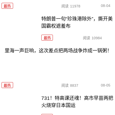
08-04
最热
阅读
11978
特朗普一句“珍珠港除外”，撕开美
国霸权遮羞布
最热
阅读
10984
里海一声巨响，这次差点把两场战争炸成一锅粥！
08-05
最热
阅读
8837
731！特高课还魂！高市早苗两把
火烧穿日本国运