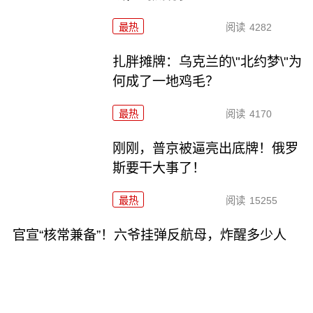
最热
阅读
4282
扎胖摊牌：乌克兰的\"北约梦\"为
何成了一地鸡毛？
最热
阅读
4170
刚刚，普京被逼亮出底牌！俄罗
斯要干大事了！
最热
阅读
15255
官宣“核常兼备”！六爷挂弹反航母，炸醒多少人