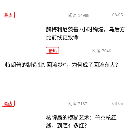
08-05
最热
阅读
14968
赫梅利尼茨基7小时殉爆，乌后方
比前线更致命
最热
阅读
7646
特朗普的制造业\"回流梦\"，为何成了回流东大？
08-05
最热
阅读
7167
核牌局的模糊艺术：普京核红
线，到底有多红？