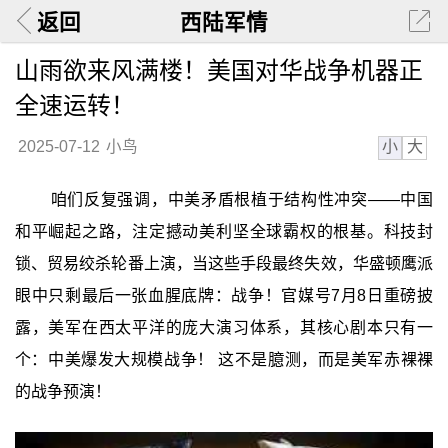
返回
西陆军情
山雨欲来风满楼！美国对华战争机器正
全速运转！
小
大
2025-07-12
小鸟
咱们反复强调，中美矛盾根植于结构性冲突——中国
和平崛起之路，注定撼动美利坚全球霸权的根基。科技封
锁、贸易绞杀轮番上演，当这些手段最终失效，华盛顿鹰派
眼中只剩最后一张血腥底牌：战争！官媒号7月8日重磅披
露，美军在西太平洋的庞大演习体系，其核心剧本只有一
个：中美爆发大规模战争！ 这不是臆测，而是美军赤裸裸
的战争预演！