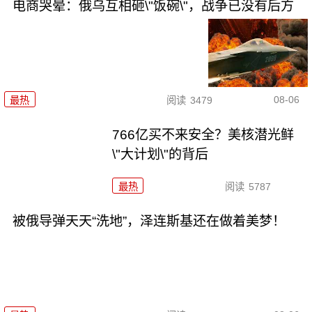
电商哭晕：俄乌互相砸\"饭碗\"，战争已没有后方
08-06
最热
阅读
3479
766亿买不来安全？美核潜光鲜
\"大计划\"的背后
最热
阅读
5787
被俄导弹天天“洗地”，泽连斯基还在做着美梦！