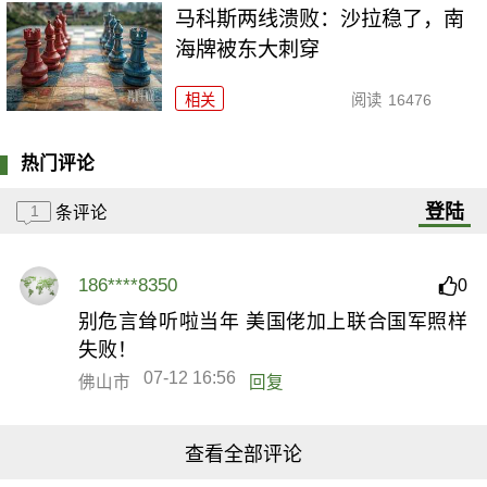
马科斯两线溃败：沙拉稳了，南
海牌被东大刺穿
相关
阅读
16476
热门评论
登陆
1
条评论
186****8350
0
别危言耸听啦当年 美国佬加上联合国军照样
失败！
07-12 16:56
佛山市
回复
查看全部评论