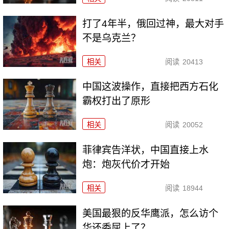
打了4年半，俄回过神，最大对手
不是乌克兰？
相关
阅读
20413
中国这波操作，直接把西方石化
霸权打出了原形
相关
阅读
20052
菲律宾告洋状，中国直接上水
炮：炮灰代价才开始
相关
阅读
18944
美国最狠的反华鹰派，怎么访个
华还委屈上了？