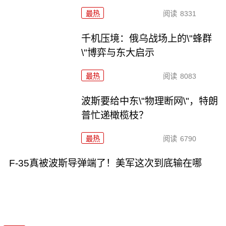
最热
阅读
8331
千机压境：俄乌战场上的\"蜂群
\"博弈与东大启示
最热
阅读
8083
波斯要给中东\"物理断网\"，特朗
普忙递橄榄枝？
最热
阅读
6790
F-35真被波斯导弹端了！美军这次到底输在哪