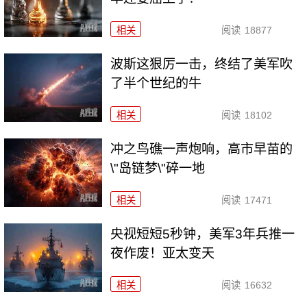
相关
阅读
18877
波斯这狠厉一击，终结了美军吹
了半个世纪的牛
相关
阅读
18102
冲之鸟礁一声炮响，高市早苗的
\"岛链梦\"碎一地
相关
阅读
17471
央视短短5秒钟，美军3年兵推一
夜作废！亚太变天
相关
阅读
16632