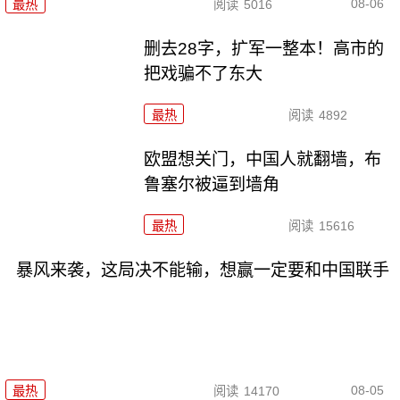
08-06
最热
阅读
5016
删去28字，扩军一整本！高市的
把戏骗不了东大
最热
阅读
4892
欧盟想关门，中国人就翻墙，布
鲁塞尔被逼到墙角
最热
阅读
15616
暴风来袭，这局决不能输，想赢一定要和中国联手
08-05
最热
阅读
14170