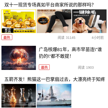
双十一现货专场真如平台商家所说的那样吗？
最热
阅读
31145
4小时前
广岛核爆81年，高市早苗连\"谁
扔的\"都不敢提！
最热
阅读
1903
五箭齐发！熊猫这一巴掌扇过去，大漂亮终于知疼