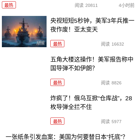
最热
阅读
20811
4小时前
央视短短5秒钟，美军3年兵推一
夜作废！亚太变天
最热
阅读
16632
五角大楼这操作！美军报告称中
国导弹不如伊朗？
最热
阅读
8826
炸疯了！俄乌互掀“仓库战”，28
枚导弹全拦不住
最热
阅读
5977
一张纸条引发血案：美国为何要替日本“托底”？