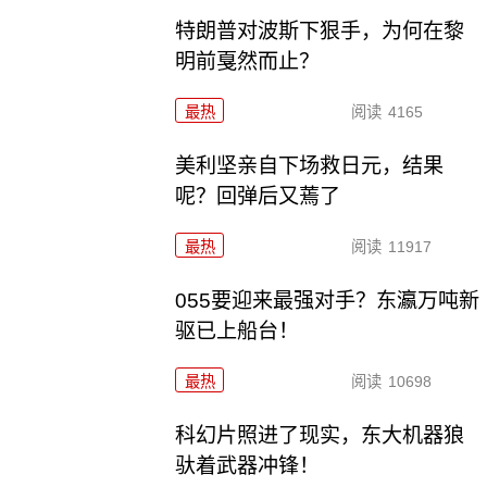
特朗普对波斯下狠手，为何在黎
明前戛然而止？
最热
阅读
4165
美利坚亲自下场救日元，结果
呢？回弹后又蔫了
最热
阅读
11917
055要迎来最强对手？东瀛万吨新
驱已上船台！
最热
阅读
10698
科幻片照进了现实，东大机器狼
驮着武器冲锋！