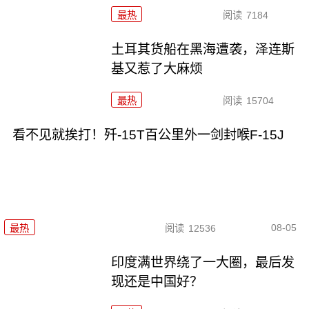
最热
阅读
7184
土耳其货船在黑海遭袭，泽连斯
基又惹了大麻烦
最热
阅读
15704
看不见就挨打！歼-15T百公里外一剑封喉F-15J
08-05
最热
阅读
12536
印度满世界绕了一大圈，最后发
现还是中国好？