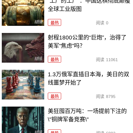
“工厂的工厂”：中国这棋彻底颠覆
全球工业版图
最热
阅读
0
射程1800公里的“巨炮”，治得了
美军“焦虑”吗？
最热
阅读
11061
1.3万俄军直插日本海，美日的双
线噩梦开始了
最热
阅读
8795
美狂囤百万吨：一场提前下注的
\"铜牌军备竞赛\"