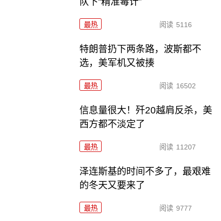
队下“精准毒计”
最热
阅读
5116
特朗普扔下两条路，波斯都不
选，美军机又被揍
最热
阅读
16502
信息量很大！歼20越肩反杀，美
西方都不淡定了
最热
阅读
11207
泽连斯基的时间不多了，最艰难
的冬天又要来了
最热
阅读
9777