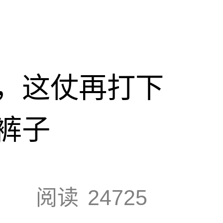
，这仗再打下
裤子
阅读
24725