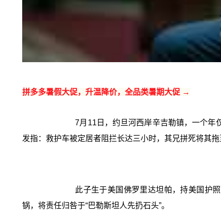
拼多多暑假大促，升温降价，全品类暑期大促 →
7月11日，约旦河西岸辛吉勒镇，一个年
发指：救护车被定居者阻拦长达三小时，其兄拼死将其拖
此子生于美国佛罗里达坦帕，持美国护照
锅，将责任归咎于“巴勒斯坦人先扔石头”。