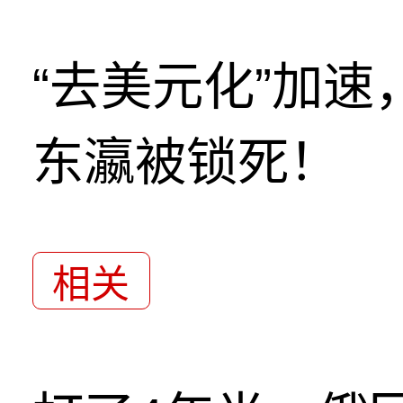
“去美元化”加
东瀛被锁死！
相关