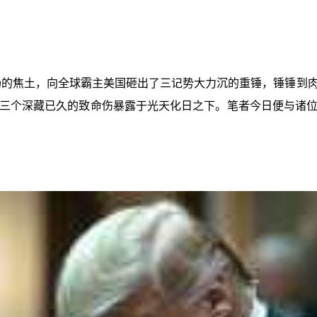
场的焦土，向全球霸主美国砸出了三记势大力沉的重锤，锤锤到
三个深藏已久的致命伤暴露于光天化日之下。笔者今日便与诸