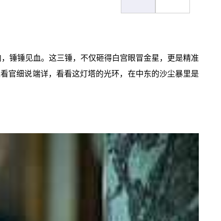
肉，锤锤见血。这三锤，不仅砸得白宫眼冒金星，更是精准
位看官细说端详，看看这灯塔的光环，在中东的沙尘暴里是