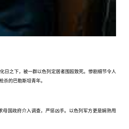
光天化日之下，被一群以色列定居者围殴致死。惨剧细节令人
枪杀的巴勒斯坦青年。
求母国政府介入调查，严惩凶手。以色列军方更是娴熟甩