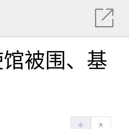
使馆被围、基
小
大