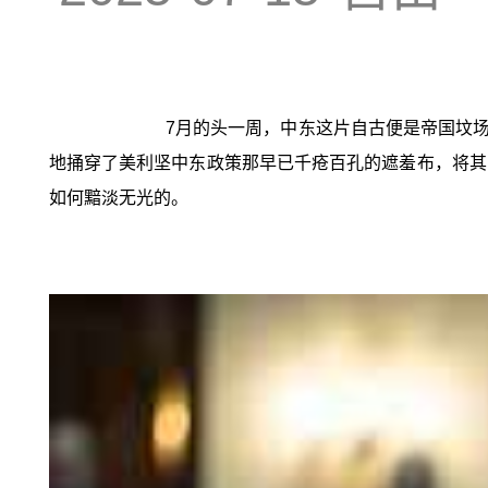
7月的头一周，中东这片自古便是帝国坟
地捅穿了美利坚中东政策那早已千疮百孔的遮羞布，将其
如何黯淡无光的。