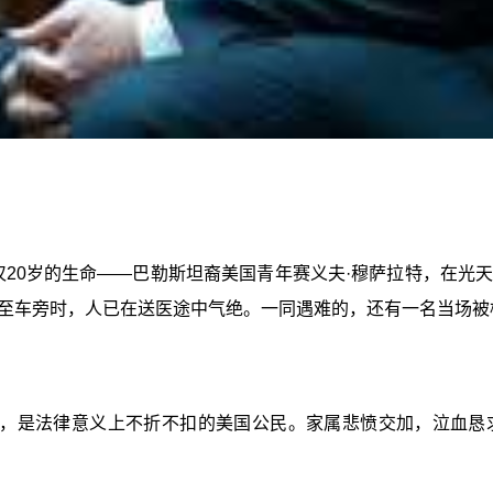
仅20岁的生命——巴勒斯坦裔美国青年赛义夫·穆萨拉特，在
至车旁时，人已在送医途中气绝。一同遇难的，还有一名当场被
，是法律意义上不折不扣的美国公民。家属悲愤交加，泣血恳