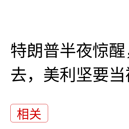
特朗普半夜惊醒
去，美利坚要当
相关