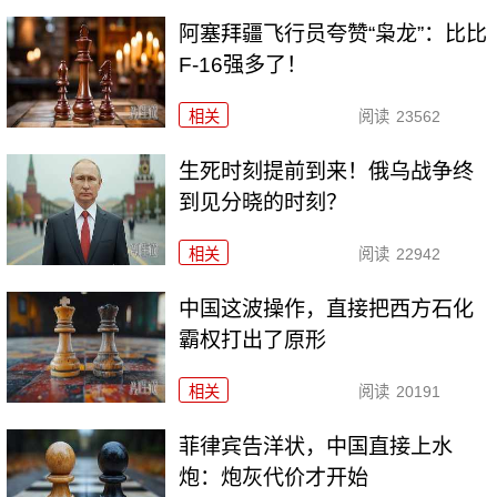
阿塞拜疆飞行员夸赞“枭龙”：比比
F-16强多了！
相关
阅读
23562
生死时刻提前到来！俄乌战争终
到见分晓的时刻？
相关
阅读
22942
中国这波操作，直接把西方石化
霸权打出了原形
相关
阅读
20191
菲律宾告洋状，中国直接上水
炮：炮灰代价才开始