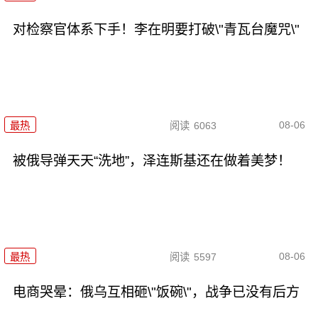
对检察官体系下手！李在明要打破\"青瓦台魔咒\"
08-06
最热
阅读
6063
被俄导弹天天“洗地”，泽连斯基还在做着美梦！
08-06
最热
阅读
5597
电商哭晕：俄乌互相砸\"饭碗\"，战争已没有后方