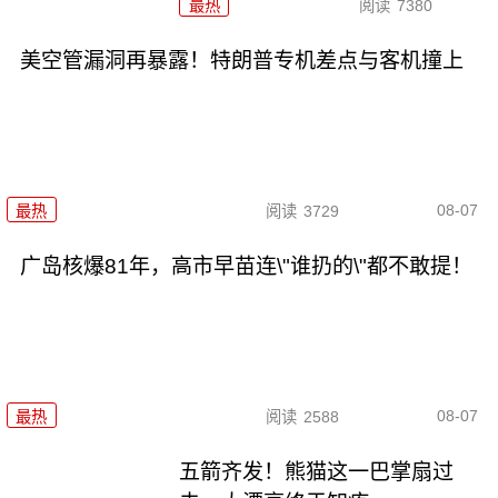
最热
阅读
7380
美空管漏洞再暴露！特朗普专机差点与客机撞上
08-07
最热
阅读
3729
广岛核爆81年，高市早苗连\"谁扔的\"都不敢提！
08-07
最热
阅读
2588
五箭齐发！熊猫这一巴掌扇过