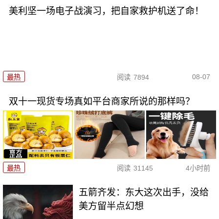
美利坚一场电子战演习，把自家救护机送了命！
08-07
最热
阅读
7894
双十一现货专场真如平台商家所说的那样吗？
最热
阅读
31145
4小时前
五箭齐发：东大这次出手，没给
美方留半点幻想