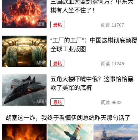
三国歃血为盟剑指何方？中东大
棋有人坐不住了！
最热
阅读
11767
“工厂的工厂”：中国这棋彻底颠覆
全球工业版图
最热
阅读
11248
五角大楼吓唬中俄？这事恰恰暴
露了美军的底裤
最热
阅读
9633
胡塞这一炸，我终于看懂伊朗总统昨天那句话了