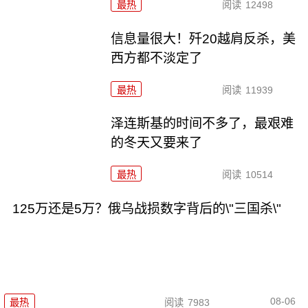
最热
阅读
12498
信息量很大！歼20越肩反杀，美
西方都不淡定了
最热
阅读
11939
泽连斯基的时间不多了，最艰难
的冬天又要来了
最热
阅读
10514
125万还是5万？俄乌战损数字背后的\"三国杀\"
08-06
最热
阅读
7983