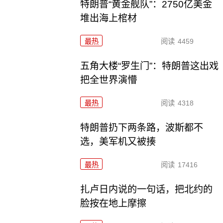
特朗普“黄金舰队”：2750亿美金
堆出海上棺材
最热
阅读
4459
五角大楼“罗生门”：特朗普这出戏
把全世界演懵
最热
阅读
4318
特朗普扔下两条路，波斯都不
选，美军机又被揍
最热
阅读
17416
扎卢日内说的一句话，把北约的
脸按在地上摩擦