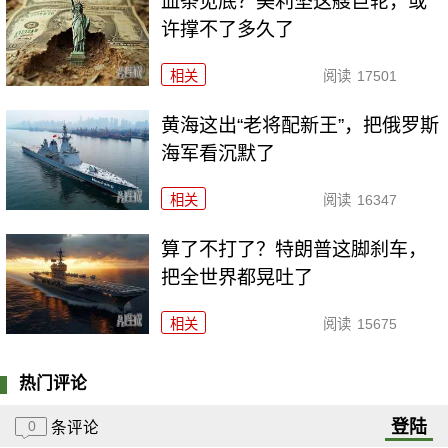
血条见底？美利坚这艘巨轮，或
许撑不了多久了
相关
阅读
17501
黄海这出“老将配新王”，把俄罗斯
海军看沉默了
相关
阅读
16347
算了不打了？特朗普这脚刹车，
把全世界都晃吐了
相关
阅读
15675
热门评论
登陆
0
条评论