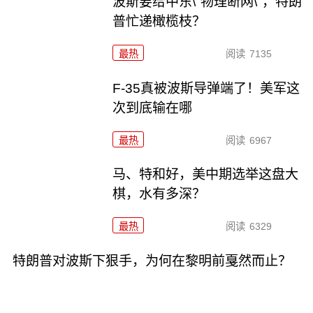
波斯要给中东\"物理断网\"，特朗
普忙递橄榄枝？
最热
阅读
7135
F-35真被波斯导弹端了！美军这
次到底输在哪
最热
阅读
6967
马、特和好，美中期选举这盘大
棋，水有多深？
最热
阅读
6329
特朗普对波斯下狠手，为何在黎明前戛然而止？