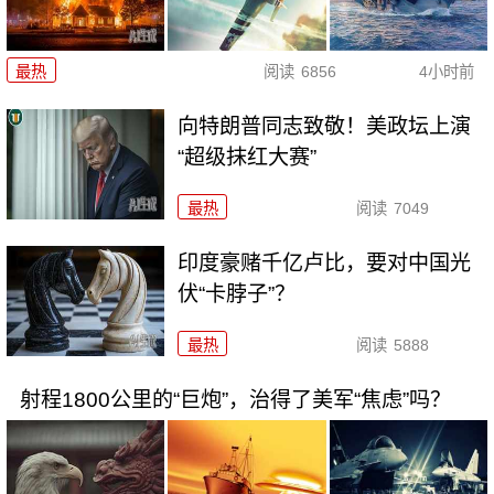
最热
阅读
6856
4小时前
向特朗普同志致敬！美政坛上演
“超级抹红大赛”
最热
阅读
7049
印度豪赌千亿卢比，要对中国光
伏“卡脖子”？
最热
阅读
5888
射程1800公里的“巨炮”，治得了美军“焦虑”吗？