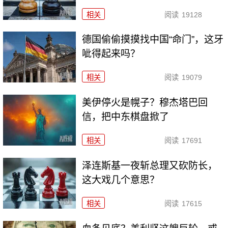
相关
阅读
19128
德国偷偷摸摸找中国“命门”，这牙
呲得起来吗？
相关
阅读
19079
美伊停火是幌子？穆杰塔巴回
信，把中东棋盘掀了
相关
阅读
17691
泽连斯基一夜斩总理又砍防长，
这大戏几个意思？
相关
阅读
17615