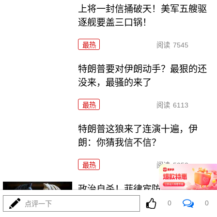
上将一封信捅破天！美军五艘驱
逐舰要盖三口锅！
最热
阅读
7545
特朗普要对伊朗动手？最狠的还
没来，最骚的来了
最热
阅读
6113
特朗普这狼来了连演十遍，伊
朗：你猜我信不信？
最热
阅读
5353
政治自杀！菲律宾防长，你这是
在给菲律宾掘墓！
0
0
点评一下