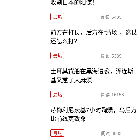
收割日本的阳谋！
最热
阅读
6433
前方在打仗，后方在“清场”，这仗
还怎么打？
最热
阅读
5339
土耳其货船在黑海遭袭，泽连斯
基又惹了大麻烦
最热
阅读
16153
赫梅利尼茨基7小时殉爆，乌后方
比前线更致命
最热
阅读
8033