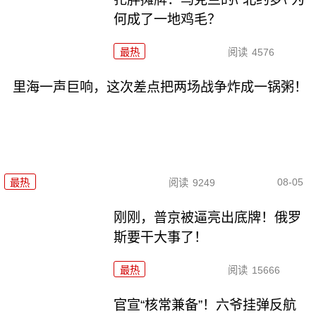
何成了一地鸡毛？
最热
阅读
4576
里海一声巨响，这次差点把两场战争炸成一锅粥！
08-05
最热
阅读
9249
刚刚，普京被逼亮出底牌！俄罗
斯要干大事了！
最热
阅读
15666
官宣“核常兼备”！六爷挂弹反航