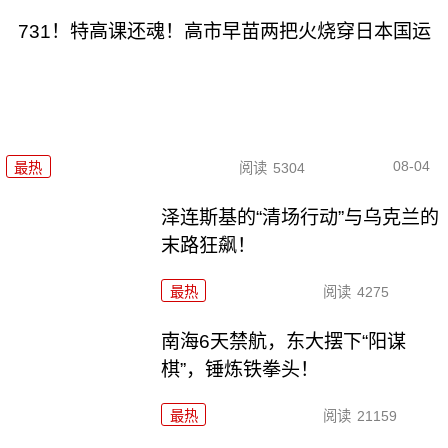
731！特高课还魂！高市早苗两把火烧穿日本国运
08-04
最热
阅读
5304
泽连斯基的“清场行动”与乌克兰的
末路狂飙！
最热
阅读
4275
南海6天禁航，东大摆下“阳谋
棋”，锤炼铁拳头！
最热
阅读
21159