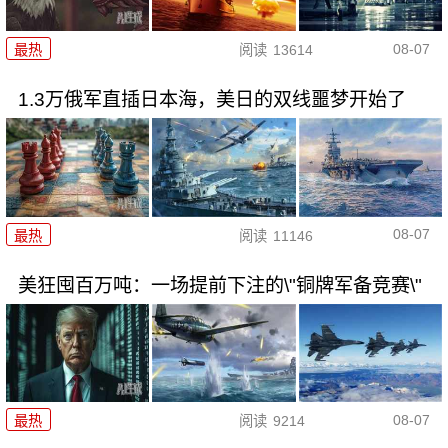
08-07
最热
阅读
13614
1.3万俄军直插日本海，美日的双线噩梦开始了
08-07
最热
阅读
11146
美狂囤百万吨：一场提前下注的\"铜牌军备竞赛\"
08-07
最热
阅读
9214