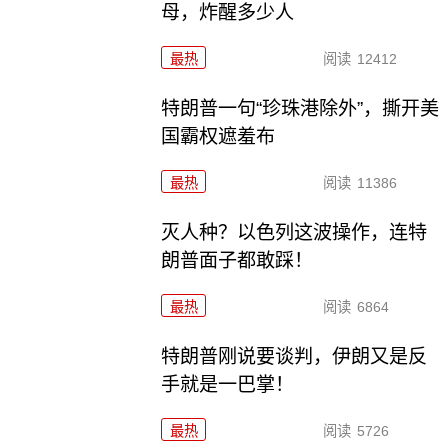
母，炸醒多少人
最热
阅读
12412
特朗普一句“珍珠港除外”，撕开美
国霸权遮羞布
最热
阅读
11386
灭人种？以色列这波操作，连特
朗普面子都敢踩！
最热
阅读
6864
特朗普刚说要谈判，伊朗又是反
手就是一巴掌！
最热
阅读
5726