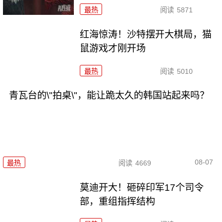
最热
阅读
5871
红海惊涛！沙特摆开大棋局，猫
鼠游戏才刚开场
最热
阅读
5010
青瓦台的\"拍桌\"，能让跪太久的韩国站起来吗？
08-07
最热
阅读
4669
莫迪开大！砸碎印军17个司令
部，重组指挥结构