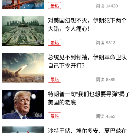
最热
阅读
14420
对美国幻想不灭，伊朗犯下两个
大错，令人痛心！
最热
阅读
9813
总统见不到领袖，伊朗革命卫队
自己下令开打？
最热
阅读
8589
特朗普一句“我们也想要导弹”揭了
美国的老底
最热
阅读
4553
沙特王储、埃尔多安、夏巴兹在