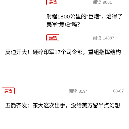
最热
阅读
9061
射程1800公里的“巨炮”，治得了
美军“焦虑”吗？
最热
阅读
14887
莫迪开大！砸碎印军17个司令部，重组指挥结构
08-07
最热
阅读
8194
五箭齐发：东大这次出手，没给美方留半点幻想