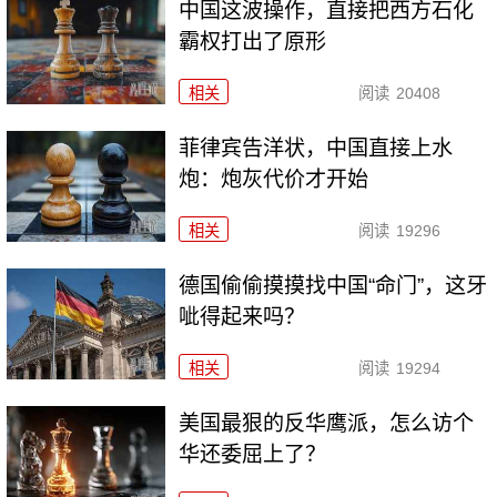
中国这波操作，直接把西方石化
霸权打出了原形
相关
阅读
20408
菲律宾告洋状，中国直接上水
炮：炮灰代价才开始
相关
阅读
19296
德国偷偷摸摸找中国“命门”，这牙
呲得起来吗？
相关
阅读
19294
美国最狠的反华鹰派，怎么访个
华还委屈上了？