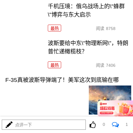
千机压境：俄乌战场上的\"蜂群
\"博弈与东大启示
最热
阅读
8758
波斯要给中东\"物理断网\"，特朗
普忙递橄榄枝？
最热
阅读
7406
F-35真被波斯导弹端了！美军这次到底输在哪
08-04
最热
阅读
7181
0
1
点评一下