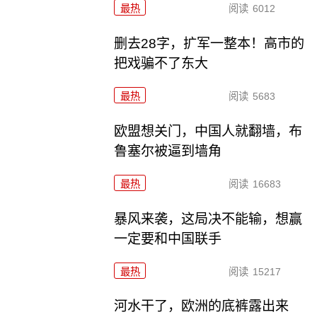
最热
阅读
6012
删去28字，扩军一整本！高市的
把戏骗不了东大
最热
阅读
5683
欧盟想关门，中国人就翻墙，布
鲁塞尔被逼到墙角
最热
阅读
16683
暴风来袭，这局决不能输，想赢
一定要和中国联手
最热
阅读
15217
河水干了，欧洲的底裤露出来