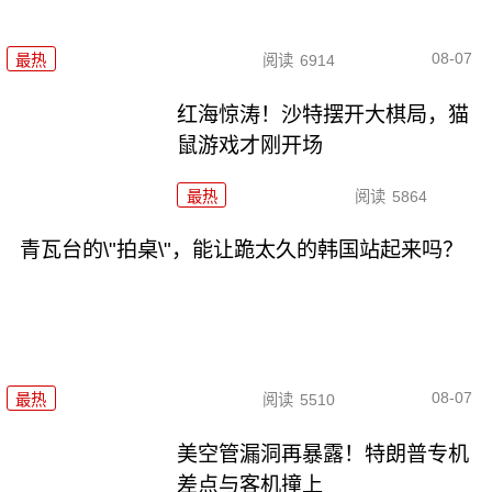
08-07
最热
阅读
6914
红海惊涛！沙特摆开大棋局，猫
鼠游戏才刚开场
最热
阅读
5864
青瓦台的\"拍桌\"，能让跪太久的韩国站起来吗？
08-07
最热
阅读
5510
美空管漏洞再暴露！特朗普专机
差点与客机撞上