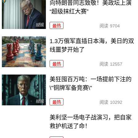
向特朗普同志致敬！美政坛上演
“超级抹红大赛”
最热
阅读
9704
1.3万俄军直插日本海，美日的双
线噩梦开始了
最热
阅读
12557
美狂囤百万吨：一场提前下注的
\"铜牌军备竞赛\"
最热
阅读
10292
美利坚一场电子战演习，把自家
救护机送了命！