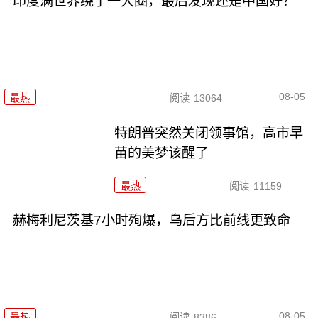
印度满世界绕了一大圈，最后发现还是中国好？
08-05
最热
阅读
13064
特朗普突然关闭领事馆，高市早
苗的美梦该醒了
最热
阅读
11159
赫梅利尼茨基7小时殉爆，乌后方比前线更致命
08-05
最热
阅读
8386