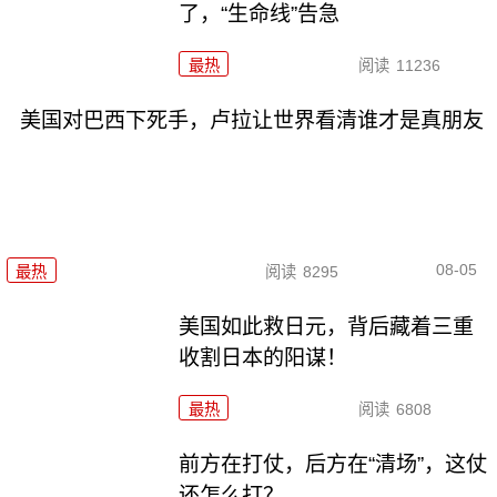
了，“生命线”告急
最热
阅读
11236
美国对巴西下死手，卢拉让世界看清谁才是真朋友
08-05
最热
阅读
8295
美国如此救日元，背后藏着三重
收割日本的阳谋！
最热
阅读
6808
前方在打仗，后方在“清场”，这仗
还怎么打？