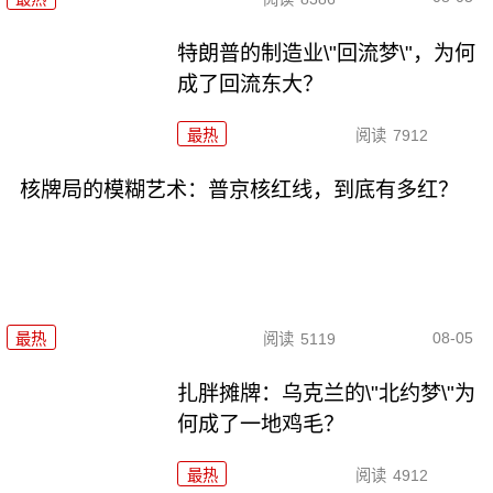
特朗普的制造业\"回流梦\"，为何
成了回流东大？
最热
阅读
7912
核牌局的模糊艺术：普京核红线，到底有多红？
08-05
最热
阅读
5119
扎胖摊牌：乌克兰的\"北约梦\"为
何成了一地鸡毛？
最热
阅读
4912