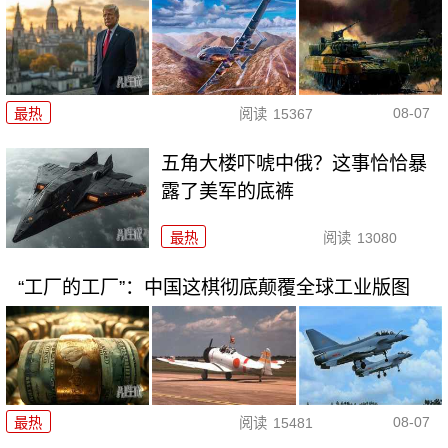
08-07
最热
阅读
15367
五角大楼吓唬中俄？这事恰恰暴
露了美军的底裤
最热
阅读
13080
“工厂的工厂”：中国这棋彻底颠覆全球工业版图
08-07
最热
阅读
15481