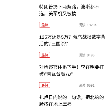
特朗普扔下两条路，波斯都不
选，美军机又被揍
最热
阅读
18204
125万还是5万？俄乌战损数字背
后的\"三国杀\"
最热
阅读
8495
对检察官体系下手！李在明要打
破\"青瓦台魔咒\"
最热
阅读
6591
扎卢日内说的一句话，把北约的
脸按在地上摩擦