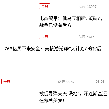
最热
阅读
13097
电商哭晕：俄乌互相砸\"饭碗\"，
战争已没有后方
最热
阅读
4318
766亿买不来安全？美核潜光鲜\"大计划\"的背后
08-06
最热
阅读
6675
被俄导弹天天“洗地”，泽连斯基还
在做着美梦！