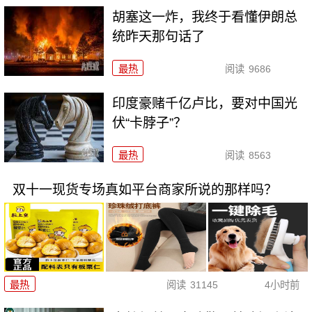
胡塞这一炸，我终于看懂伊朗总
统昨天那句话了
最热
阅读
9686
印度豪赌千亿卢比，要对中国光
伏“卡脖子”？
最热
阅读
8563
双十一现货专场真如平台商家所说的那样吗？
最热
阅读
31145
4小时前