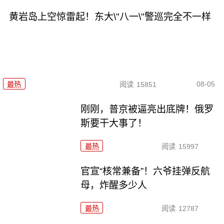
黄岩岛上空惊雷起！东大\"八一\"警巡完全不一样
08-05
最热
阅读
15851
刚刚，普京被逼亮出底牌！俄罗
斯要干大事了！
最热
阅读
15997
官宣“核常兼备”！六爷挂弹反航
母，炸醒多少人
最热
阅读
12787