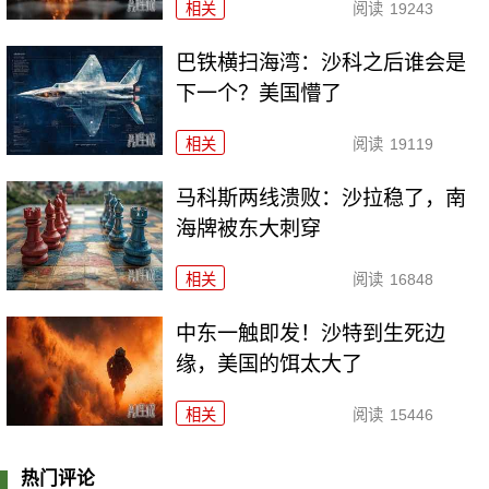
相关
阅读
19243
巴铁横扫海湾：沙科之后谁会是
下一个？美国懵了
相关
阅读
19119
马科斯两线溃败：沙拉稳了，南
海牌被东大刺穿
相关
阅读
16848
中东一触即发！沙特到生死边
缘，美国的饵太大了
相关
阅读
15446
热门评论