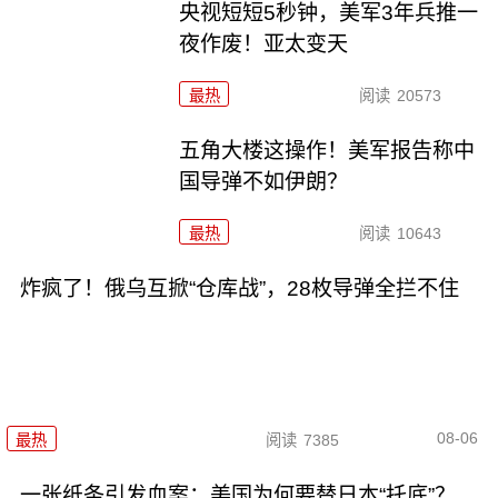
央视短短5秒钟，美军3年兵推一
夜作废！亚太变天
最热
阅读
20573
五角大楼这操作！美军报告称中
国导弹不如伊朗？
最热
阅读
10643
炸疯了！俄乌互掀“仓库战”，28枚导弹全拦不住
08-06
最热
阅读
7385
一张纸条引发血案：美国为何要替日本“托底”？