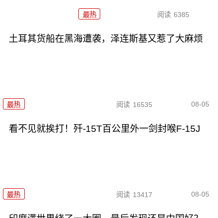
最热
阅读
6385
土耳其货船在黑海遭袭，泽连斯基又惹了大麻烦
08-05
最热
阅读
16535
看不见就挨打！歼-15T百公里外一剑封喉F-15J
08-05
最热
阅读
13417