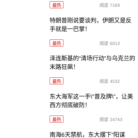
最热
阅读
7169
特朗普刚说要谈判，伊朗又是反
手就是一巴掌！
最热
阅读
6013
泽连斯基的“清场行动”与乌克兰的
末路狂飙！
最热
阅读
4532
东大海军这一手\"普及牌\"，让美
西方彻底破防！
最热
阅读
24743
南海6天禁航，东大摆下“阳谋