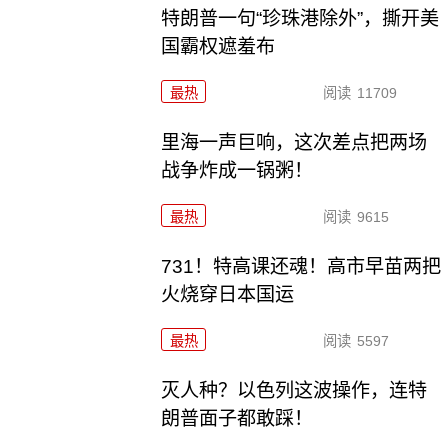
特朗普一句“珍珠港除外”，撕开美
国霸权遮羞布
最热
阅读
11709
里海一声巨响，这次差点把两场
战争炸成一锅粥！
最热
阅读
9615
731！特高课还魂！高市早苗两把
火烧穿日本国运
最热
阅读
5597
灭人种？以色列这波操作，连特
朗普面子都敢踩！