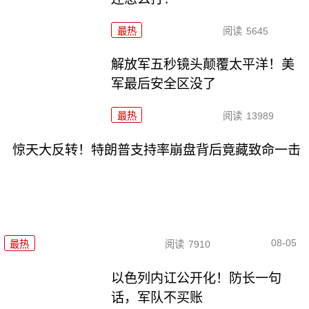
最热
阅读
5645
解放军五秒镜头颠覆太平洋！美
军最后安全区没了
最热
阅读
13989
惊天大反转！特朗普支持率崩盘背后竟藏致命一击
08-05
最热
阅读
7910
以色列内讧公开化！防长一句
话，军队不买账