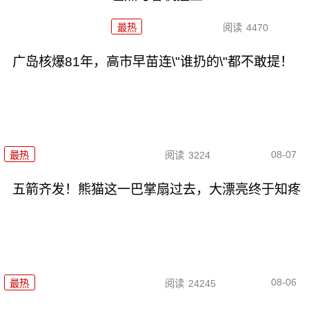
最热
阅读
4470
广岛核爆81年，高市早苗连\"谁扔的\"都不敢提！
08-07
最热
阅读
3224
五箭齐发！熊猫这一巴掌扇过去，大漂亮终于知疼
08-06
最热
阅读
24245