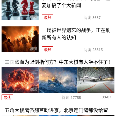
麦加搞了个大新闻
最热
阅读
3637
一场被世界遗忘的战争，正在刷
新所有人的认知
最热
阅读
23315
三国歃血为盟剑指何方？中东大棋有人坐不住了！
08-07
最热
阅读
17755
五角大楼鹰派翘首盼进京，北京连门缝都没给留