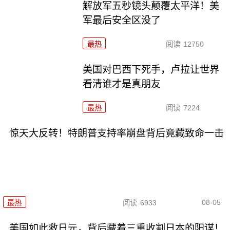
解放军五秒镜头颠覆太平洋！美
军最后安全区没了
最热
阅读
12750
美国对巴西下死手，卢拉让世界
看清谁才是真朋友
最热
阅读
7224
惊天大反转！特朗普支持率崩盘背后竟藏致命一击
08-05
最热
阅读
6933
美国如此救日元，背后藏着三重收割日本的阳谋！