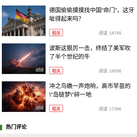
德国偷偷摸摸找中国“命门”，这牙
呲得起来吗？
相关
阅读
18745
波斯这狠厉一击，终结了美军吹
了半个世纪的牛
相关
阅读
18006
冲之鸟礁一声炮响，高市早苗的
\"岛链梦\"碎一地
相关
阅读
17396
热门评论