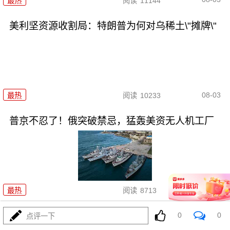
最热
阅读
11144
美利坚资源收割局：特朗普为何对乌稀土\"摊牌\"
08-03
最热
阅读
10233
普京不忍了！俄突破禁忌，猛轰美资无人机工厂
08-03
最热
阅读
8713
海锁波斯还不够，特朗普又生毒
0
0
点评一下