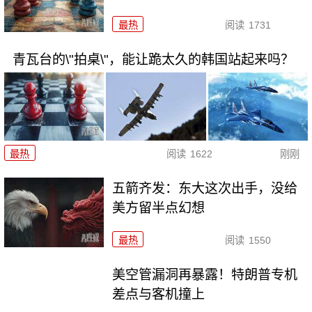
最热
阅读
1731
青瓦台的\"拍桌\"，能让跪太久的韩国站起来吗？
最热
阅读
1622
刚刚
五箭齐发：东大这次出手，没给
美方留半点幻想
最热
阅读
1550
美空管漏洞再暴露！特朗普专机
差点与客机撞上