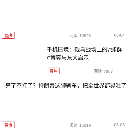
08-04
最热
阅读
10526
千机压境：俄乌战场上的\"蜂群
\"博弈与东大启示
最热
阅读
7907
算了不打了？特朗普这脚刹车，把全世界都晃吐了
08-03
最热
阅读
15019