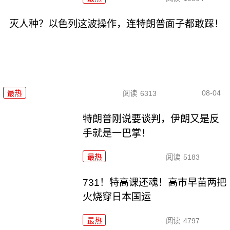
灭人种？以色列这波操作，连特朗普面子都敢踩！
08-04
最热
阅读
6313
特朗普刚说要谈判，伊朗又是反
手就是一巴掌！
最热
阅读
5183
731！特高课还魂！高市早苗两把
火烧穿日本国运
最热
阅读
4797