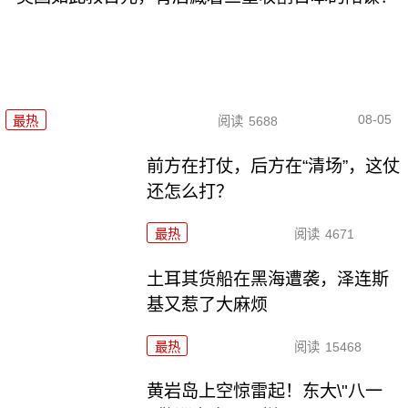
08-05
最热
阅读
5688
前方在打仗，后方在“清场”，这仗
还怎么打？
最热
阅读
4671
土耳其货船在黑海遭袭，泽连斯
基又惹了大麻烦
最热
阅读
15468
黄岩岛上空惊雷起！东大\"八一