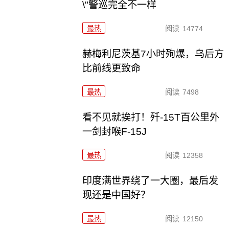
\"警巡完全不一样
最热
阅读
14774
赫梅利尼茨基7小时殉爆，乌后方
比前线更致命
最热
阅读
7498
看不见就挨打！歼-15T百公里外
一剑封喉F-15J
最热
阅读
12358
印度满世界绕了一大圈，最后发
现还是中国好？
最热
阅读
12150