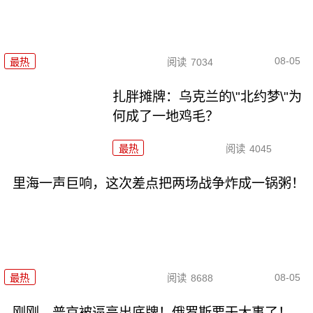
08-05
最热
阅读
7034
扎胖摊牌：乌克兰的\"北约梦\"为
何成了一地鸡毛？
最热
阅读
4045
里海一声巨响，这次差点把两场战争炸成一锅粥！
08-05
最热
阅读
8688
刚刚，普京被逼亮出底牌！俄罗斯要干大事了！