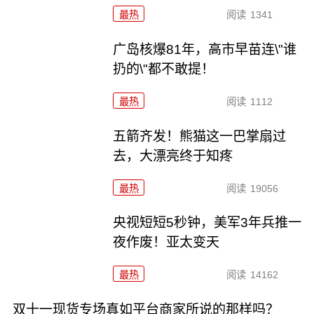
最热
阅读
1341
广岛核爆81年，高市早苗连\"谁
扔的\"都不敢提！
最热
阅读
1112
五箭齐发！熊猫这一巴掌扇过
去，大漂亮终于知疼
最热
阅读
19056
央视短短5秒钟，美军3年兵推一
夜作废！亚太变天
最热
阅读
14162
双十一现货专场真如平台商家所说的那样吗？