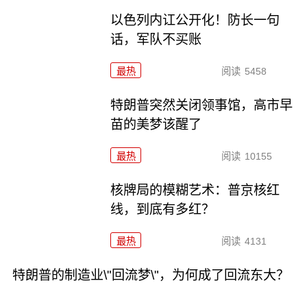
以色列内讧公开化！防长一句
话，军队不买账
最热
阅读
5458
特朗普突然关闭领事馆，高市早
苗的美梦该醒了
最热
阅读
10155
核牌局的模糊艺术：普京核红
线，到底有多红？
最热
阅读
4131
特朗普的制造业\"回流梦\"，为何成了回流东大？