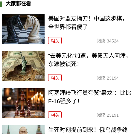
大家都在看
美国对盟友捅刀！中国这步棋，
全世界都看傻了
相关
阅读
34524
“去美元化”加速，美债无人问津，
东瀛被锁死！
相关
阅读
23194
阿塞拜疆飞行员夸赞“枭龙”：比比
F-16强多了！
相关
阅读
23191
生死时刻提前到来！俄乌战争终