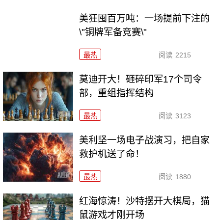
美狂囤百万吨：一场提前下注的
\"铜牌军备竞赛\"
最热
阅读
2215
莫迪开大！砸碎印军17个司令
部，重组指挥结构
最热
阅读
3123
美利坚一场电子战演习，把自家
救护机送了命！
最热
阅读
1880
红海惊涛！沙特摆开大棋局，猫
鼠游戏才刚开场