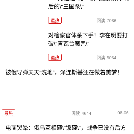
后的\"三国杀\"
最热
阅读
7066
对检察官体系下手！李在明要打
破\"青瓦台魔咒\"
最热
阅读
5064
被俄导弹天天“洗地”，泽连斯基还在做着美梦！
08-06
最热
阅读
4644
电商哭晕：俄乌互相砸\"饭碗\"，战争已没有后方