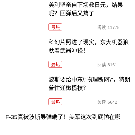
美利坚亲自下场救日元，结果
呢？回弹后又蔫了
最热
阅读
11775
科幻片照进了现实，东大机器狼
驮着武器冲锋！
最热
阅读
8161
波斯要给中东\"物理断网\"，特朗
普忙递橄榄枝？
最热
阅读
6642
F-35真被波斯导弹端了！美军这次到底输在哪