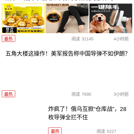
最热
阅读
31145
4小时前
五角大楼这操作！美军报告称中国导弹不如伊朗？
最热
阅读
7690
3小时前
炸疯了！俄乌互掀“仓库战”，28
枚导弹全拦不住
最热
阅读
5227