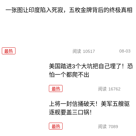
一张图让印度陷入死寂，五枚金牌背后的终极真相
08-03
最热
阅读
10517
美国踏进3个大坑把自己埋了！恐
怕一个都爬不出
最热
阅读
16762
上将一封信捅破天！美军五艘驱
逐舰要盖三口锅！
最热
阅读
7089